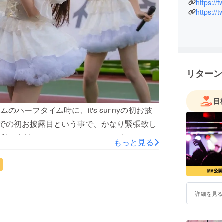
https://
https:/
リターン
目
のハーフタイム時に、it's sunnyの初お披
の前での初お披露目という事で、かなり緊張致し
利の女神？になれたのかなって、少しだけ
もっと見る
MV制作をしたいので、みなさま、引き続き
げます！まだまだ、デビューしたばかりで、
詳細を見