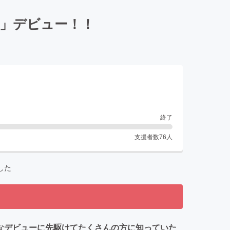
ny」デビュー！！
終了
支援者数
76
人
した
格的なデビューに先駆けてたくさんの方に知っていた