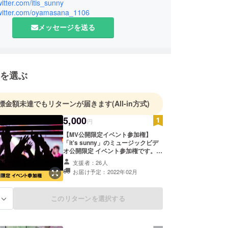
twitter.com/itis_sunny
/twitter.com/oyamasana_1106
メッセージを送る
を選ぶ
標金額未達でもリターンが届きます
(All-in方式)
5,000
円
【MV公開限定イベント参加権】
「it's sunny」のミュージックビデ
オ公開限定 イベント参加権です。 ■
イベントについて 日時：2022年2月
支援者：26人
中旬 場所：都内会場を予定していま
お届け予定：2022年02月
す 詳細：MV映像公開、ライブ、
トーク、シークレットゲスト出演
（予定） ※クラウドファンディング
このリターンを選択する
る
限定イベントですので一般販売はい
たしません。 ※日程や場所など詳細
についてはメールにてご連絡させて
いただきます。 ※開催地までの交通