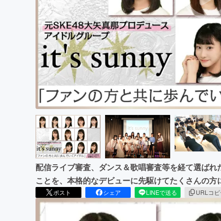
まちづくり・地域活性化
配信ライブ審査、ダンス＆歌唱審査等を経て選ばれた、1
ことを、本格的なデビューに先駆けてたくさんの方
ポスト
シェア
LINEで送る
URLコ