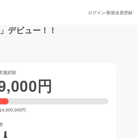
ログイン
/
新規会員登録
ny」デビュー！！
うすぐ公開されます
支援総額
プロダクト
9,000
円
ファッション
スポーツ
,000,000円
数
ア
ソーシャルグッド
人