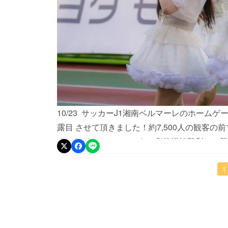
10/23 サッカーJ1湘南ベルマーレのホームゲーム
露目 させて頂きました！約7,500人の観客
ましたが、ベルマーレも、劇的逆転勝利し、勝
思ってます！ここでお披露目したデビュー曲の
のご支援・ご協力どうぞよろしくお願い申し上
1
活動が少ないのは、ご容赦ください。