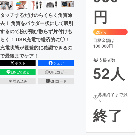
円
まちづくり・地域活性化
タッチするだけのらくらく角質除
去！ 角質をパウダー状にして吸引
CAMPFIRE for Social Good
CAMPFIRE Creation
するので粉が飛び散らず片付けも
207%
CAMPFIREふるさと納税
machi-ya
コミュニティ
らく！ USB充電で経済的に◯！
目標金額は
100,000円
充電状態が視覚的に確認できるの
で最後までケア！
支援者数
ポスト
シェア
52
人
LINEで送る
URLコピー
埋め込み
QRコード
募集終了まで残
り
終了