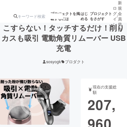
新
ロ
規
グ
会
プロジェクトを掲
はじ
プロジェクト
/
載するには
める
をさがす
イ
員
ン
登
こすらない！タッチするだけ！削り
録
カスも吸引 電動角質リムーバー USB
充電
人気のプロ
注目のリ
注目の新着プロ
募集終了が近いプ
もうすぐ公開
ジェクト
ターン
ジェクト
ロジェクト
されます
sosyogk
プロダクト
アート・写真
音楽
現在の支援総
テクノロジー・ガジェット
ゲーム・サ
額
207,
映像・映画
書籍・雑誌
960
ビジネス・起業
チャレンジ