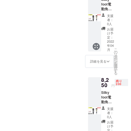
2022年
foot電
みの価
4月中旬
動角質
格とな
頃のお
リムー
りま
届け予
支援
バ 2点
す。 ・
定で
者：
ペア超
一部の
す。
0人
早割約
デザイ
（ご注
お届
30％OF
ン、仕
文状
け予
F
様につ
定：
況、使
11,000
2022
きまし
用部材
年04
円（税
ては予
の供給
こ
月
込）
告なく
の
状況、
リ
→7,700
変更に
タ
製造工
ー
円（税
なる場
ン
程上の
詳細を見る
を
込） 一
合がご
選
都合等
択
般販売
ざいま
す
により
る
予定価
す。ご
出荷時
8,2
格
了承く
期が遅
残り
11,000
50
ださ
200
れる場
円
円（税
い。 ・
合があ
Silky
込） ・
2022年
りま
foot電
送料込
4月中旬
す。）
動角質
みの価
のお届
リムー
格とな
け予定
支援
バ 2点
りま
です。
者：
ペア早
す。 ・
（ご注
0人
割約
一部の
文状
お届
25％OF
デザイ
況、使
け予
F
ン、仕
定：
用部材