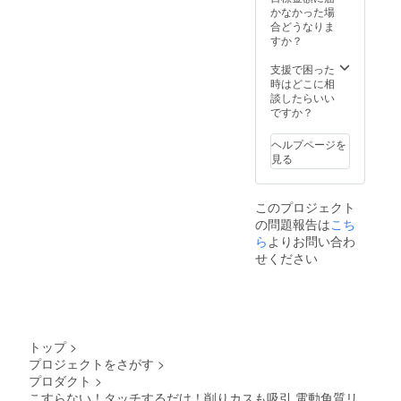
です。
かなかった場
（ご注
合どうなりま
文状
すか？
況、使
用部材
支援で困った
の供給
時はどこに相
状況、
談したらいい
製造工
ですか？
程上の
都合等
ヘルプページを
により
見る
出荷時
期が遅
れる場
このプロジェクト
合があ
の問題報告は
こち
りま
す。）
ら
よりお問い合わ
せください
トップ
>
プロジェクトをさがす
>
プロダクト
>
こすらない！タッチするだけ！削りカスも吸引 電動角質リ