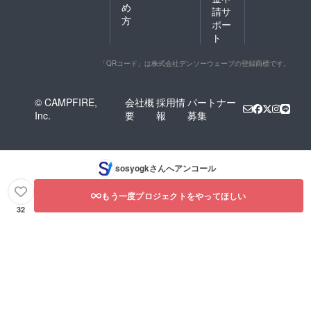
め
請サ
方
ポー
ト
「QRコード」は株式会社デンソーウェーブの登録商標です。
© CAMPFIRE,
会社概
採用情
パートナー
Inc.
要
報
募集
sosyogk
さんへアンコール
もう一度プロジェクトをやってほしい
32