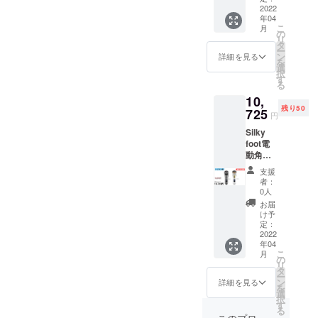
11,000
2022
様につ
の供給
年04
円（税
きまし
状況、
こ
月
込）
ては予
の
製造工
リ
→8,250
告なく
タ
程上の
ー
円（税
変更に
ン
都合等
詳細を見る
を
込） 一
なる場
選
により
択
般販売
合がご
す
出荷時
る
予定価
ざいま
期が遅
10,
格
す。ご
れる場
残り50
11,000
725
了承く
合があ
円
円（税
ださ
りま
Silky
込） ・
い。 ・
す。）
foot電
送料込
2022年
動角質
みの価
4月中旬
リムー
格とな
のお届
支援
バ 3点
りま
け予定
者：
トリプ
す。 ・
です。
0人
ル割約
一部の
（ご注
お届
35％OF
デザイ
文状
け予
F
ン、仕
定：
況、使
16,500
2022
様につ
用部材
年04
円（税
きまし
の供給
こ
月
込）
ては予
の
状況、
リ
→10,72
告なく
タ
製造工
ー
5円（税
変更に
ン
程上の
詳細を見る
を
込） 一
なる場
選
都合等
択
般販売
合がご
す
により
る
予定価
ざいま
出荷時
このプロ