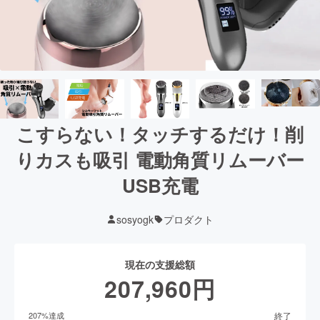
こすらない！タッチするだけ！削
りカスも吸引 電動角質リムーバー
USB充電
sosyogk
プロダクト
現在の支援総額
207,960
円
終了
207
%達成