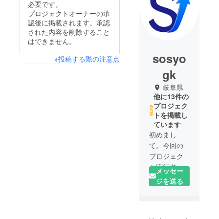
必要です。
プロジェクトオーナーの承
認後に掲載されます。承認
された内容を削除すること
はできません。
sosyo
※投稿する際の注意点
gk
岐阜県
他に13件の
プロジェク
トを掲載し
ています
初めまし
て。今回の
プロジェク
ト実行者の
メッセー
創翔合同会
ジを送る
社の田中創
と申しま
す。