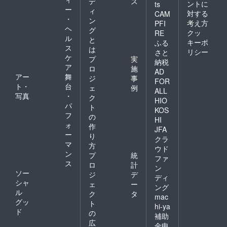
デ
ス
ントに
ts
ー
ィ
対する
CAM
・
ン
考え方
PFI
ヘ
グ
クッ
RE
ル
と
キーポ
ふる
ス
は
リシー
さと
ケ
プ
実
納税
ア
ロ
施
AD
アー
舞
ジ
事
FOR
ト・
台
ェ
例
ALL
写真
・
ク
HIO
パ
ト
KOS
フ
の
HI
ォ
作
JFA
ー
り
クラ
マ
方
ウド
ン
プ
統
ファ
ス
ロ
計
ン
ソー
ジ
デ
ディ
シャ
ェ
ー
ング
ル
ク
タ
mac
グッ
ト
hi-ya
ド
の
補助
広
金申