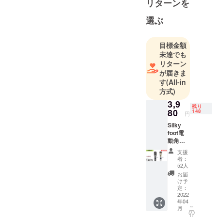
リターンを
創翔合同会
選ぶ
社は、ス
ポーツ用品
を中心とし
目標金額
未達でも
た関連商品
リターン
を開発、製
が届きま
作、輸入を
す
(All-in
しておりま
方式)
す。今回
3,9
残り
は、あった
80
148
円
らいいなぁ
Silky
と考えてい
foot電
た商品を作
動角質
リムー
りました。
支援
バ １
者：
点 超早
52人
割約
お客様に
お届
28％OF
け予
「喜び」
F 5,500
定：
「驚き」
円（税
2022
年04
込）
「感動」
こ
月
→3,980
の
「満足」を
リ