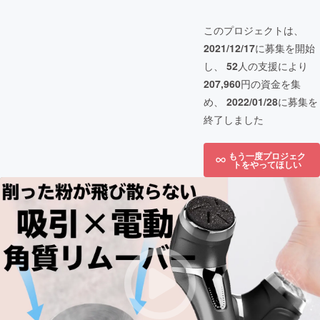
このプロジェクトは、
2021/12/17
に募集を開始
し、
52
人の支援により
207,960
円の資金を集
め、
2022/01/28
に募集を
終了しました
もう一度プロジェク
トをやってほしい