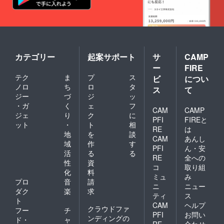
カテゴリー
起案サポート
サ
CAMP
ー
FIRE
テク
ま
プ
ス
ビ
につい
ノロ
ち
ロ
タ
ス
て
ジー
づ
ジ
ッ
・ガ
く
ェ
フ
CAM
CAMP
ジェ
り
ク
に
PFI
FIREと
ット
・
ト
相
RE
は
地
を
談
CAM
あんし
域
作
す
PFI
ん・安
活
る
る
RE
全への
性
資
コ
取り組
化
料
ミュ
み
プロ
音
請
ニ
ニュー
ダク
楽
求
ティ
ス
ト
CAM
ヘルプ
クラウドファ
フー
チ
PFI
お問い
ンディングの
ド・
ャ
RE
合わせ