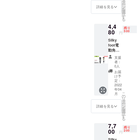
円（税
タ
ー
共感しても
込） 一
ン
詳細を見る
を
般販売
選
らえる商品
択
予定価
す
をリリース
る
格
4,4
5,500円
していきま
残り
（税
80
500
円
込） ・
Silky
送料込
foot電
みの価
動角質
格とな
リムー
りま
支援
バ １
す。 ・
者：
点 早割
一部の
0人
約
デザイ
お届
20％OF
ン、仕
け予
F 5,500
様につ
定：
円（税
2022
きまし
年04
込）
ては予
こ
月
→4,480
告なく
の
リ
円（税
変更に
タ
ー
込） 一
なる場
ン
詳細を見る
を
般販売
合がご
選
択
予定価
ざいま
す
る
格
す。ご
7,7
5,500円
了承く
残り
（税
00
ださ
200
円
込） ・
い。 ・
Silky
送料込