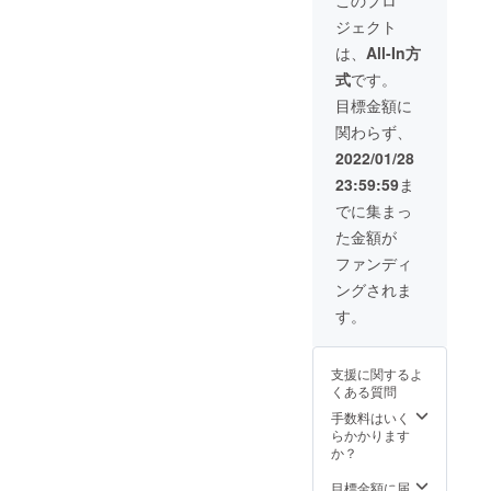
格
す。ご
期が遅
ジェクト
16,500
了承く
れる場
円（税
ださ
合があ
は、
All-In方
込） ・
い。 ・
りま
式
です。
送料込
2022年
す。）
みの価
4月中旬
目標金額に
格とな
のお届
関わらず、
りま
け予定
す。 ・
です。
2022/01/28
一部の
（ご注
23:59:59
ま
デザイ
文状
ン、仕
況、使
でに集まっ
様につ
用部材
た金額が
きまし
の供給
ては予
状況、
ファンディ
告なく
製造工
ングされま
変更に
程上の
なる場
都合等
す。
合がご
により
ざいま
出荷時
す。ご
期が遅
支援に関するよ
了承く
れる場
くある質問
ださ
合があ
い。 ・
りま
手数料はいく
2022年
す。）
らかかります
4月中旬
か？
のお届
け予定
目標金額に届