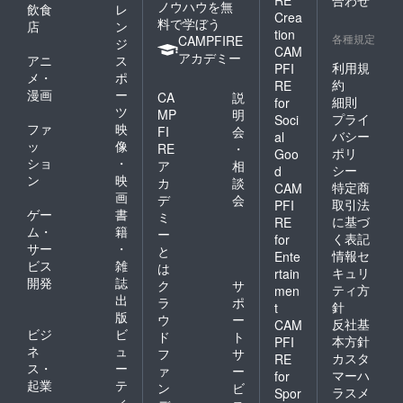
ノウハウを無
飲食
レ
Crea
料で学ぼう
店
ン
tion
各種規定
CAMPFIRE
ジ
CAM
アカデミー
アニ
ス
利用規
PFI
メ・
ポ
約
RE
漫画
ー
CA
説
細則
for
ツ
MP
明
プライ
Soci
ファ
映
FI
会
バシー
al
ッ
像
RE
・
ポリ
Goo
ショ
・
ア
相
シー
d
ン
映
カ
談
特定商
CAM
画
デ
会
取引法
PFI
ゲー
書
ミ
に基づ
RE
ム・
籍
ー
く表記
for
サー
・
と
情報セ
Ente
ビス
雑
は
キュリ
rtain
開発
誌
ク
サ
ティ方
men
出
ラ
ポ
針
t
版
ウ
ー
反社基
CAM
ビジ
ビ
ド
ト
本方針
PFI
ネ
ュ
フ
サ
カスタ
RE
ス・
ー
ァ
ー
マーハ
for
起業
テ
ン
ビ
ラスメ
Spor
ィ