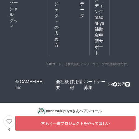
ソー
ジ
デ
ディ
シャ
ェ
ー
ング
ル
ク
タ
mac
グッ
ト
hi-ya
ド
の
補助
広
金申
め
請サ
方
ポー
ト
「QRコード」は株式会社デンソーウェーブの登録商標です。
© CAMPFIRE,
会社概
採用情
パートナー
Inc.
要
報
募集
nanatsukipuyo
さんへアンコール
もう一度プロジェクトをやってほしい
6