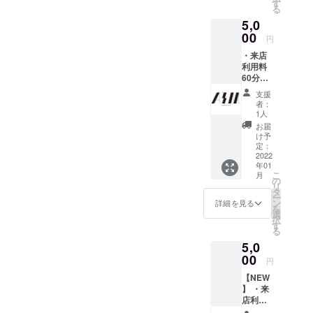
ロゴス
いるこ
す
る
テッ
とが分
5,0
カー
かる画
（初来
00
面をご
円
店時に
提示く
・来店
お渡
ださ
利用料
し）×1
い。
60分無
枚 ※上
料（ワ
記リ
支援
ンドリ
ターン
者：
ンク付
は全て
1人
き※ソフ
店舗が
お届
トドリ
存続す
け予
ンク）
る限り
定：
×3回
2022
有効 ※
年01
分。ご
店舗で
こ
月
利用は
リター
の
リ
分割/一
ンをお
タ
ー
括でお
受け取
ン
詳細を見る
を
選びい
りの
選
択
ただけ
際、支
す
る
ます。
援が完
5,0
・店舗
了して
オリジ
00
いるこ
円
ナルロ
とが分
【NEW
ゴス
かる画
】 ・来
テッ
面をご
店利用
カー
提示く
料60分
（初来