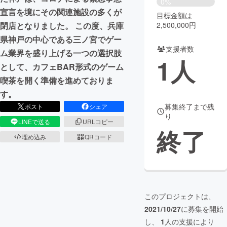
0%
宣言を境にその関連施設の多くが
目標金額は
まちづくり・地域活性化
2,500,000円
閉店となりました。 この度、兵庫
県神戸の中心である三ノ宮でゲー
支援者数
CAMPFIRE for Social Good
CAMPFIRE Creation
ム業界を盛り上げる一つの選択肢
1
人
CAMPFIREふるさと納税
machi-ya
コミュニティ
として、カフェBAR形式のゲーム
喫茶を開く準備を進めておりま
す。
募集終了まで残
ポスト
シェア
り
LINEで送る
URLコピー
終了
埋め込み
QRコード
このプロジェクトは、
2021/10/27
に募集を開始
し、
1
人の支援により