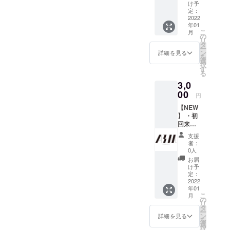
ソフト
け予
ドリン
定：
ク） ・
2022
年01
店舗オ
こ
月
リジナ
の
リ
ルロゴ
タ
ー
ステッ
ン
詳細を見る
を
カー
選
択
（初来
す
る
店時に
3,0
お渡
し）×1
00
円
枚 ※上
【NEW
記リ
】 ・初
ターン
回来店
は全て
利用料
店舗が
支援
60分無
存続す
者：
料（ワ
る限り
0人
ンドリ
有効 ※
お届
ンク付
店舗で
け予
き※ソフ
リター
定：
トドリ
2022
ンをお
年01
ンク）
受け取
こ
月
×5セッ
りの
の
リ
ト ・店
際、支
タ
ー
舗オリ
援が完
ン
詳細を見る
を
ジナル
了して
選
択