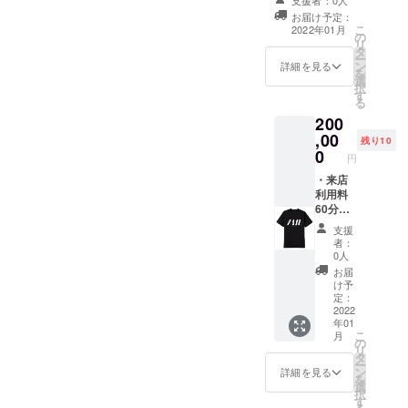
ど。省スペース
定・初
かる画
舗側が費用負担
であればハード
お届け予定：
来店時
面をご
で購入（1タイト
こ
込みも相談可）
2022年01月
にお渡
提示く
の
ル¥5,000上限）
リ
・初回設置より
し）×1
ださ
タ
・購入数は店内
ー
半年間有効※利用
枚 ※上
い。
ン
に設置済みの
詳細を見る
を
状況により永続
記リ
選
ハードウェア数
択
的に利用 ※上記
ターン
す
を予定（PC10台
る
リターンは全て
は全て
（予定）、その
店舗が存続する
200
店舗が
他ハード2台ず
限り有効
存続す
,00
つ） ・ソフト
残り10
る限り
0
ウェアに限る
円
有効 ※
（カセット、
店舗で
・来店
DISC、Steamな
リター
利用料
ど。省スペース
ンをお
60分無
であればハード
受け取
料（ワ
込みも相談可）
支援
りの
ンドリ
・初回設置より
者：
際、支
ンク付
半年間有効※利用
0人
援が完
き※ソフ
状況により永続
お届
了して
トドリ
的に利用 ※上記
け予
いるこ
ンク）
定：
リターンは全て
とが分
×初来店
2022
店舗が存続する
年01
かる画
日から
限り有効
こ
月
面をご
180日間
の
【NEW】・来店
リ
提示く
いつで
タ
利用料60分無料
ー
ださ
も ・店
ン
（ワンドリンク
詳細を見る
を
い。
舗オリ
選
付き※ソフトドリ
択
ジナル
す
ンク）×100セッ