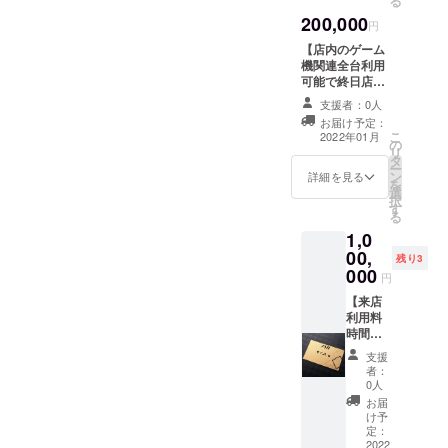
る
ロゴス
ト
200,000
テッ
円
カー
【店内のゲーム
（来店
機関連全台利用
時にお
可能で終日店舗
渡し）
貸切権】 ・7日
・店舗
支援者：0人
前までに要予約
オリジ
お届け予定：
・1回限り利用可
ナルロ
こ
2022年01月
の
能 ※上記リター
ゴTシャ
リ
タ
ンは全て店舗が
ツ（XL
ー
ン
存続する限り有
詳細を見る
サイズ
を
選
効
予定・
択
す
来店時
る
にお渡
1,0
し） ※
00,
残り3
添付の
000
デザイ
円
ン画像
【来店
は制作
利用料
中の為
時間無
変更す
制限利
る可能
支援
用可能
者：
性が御
権】 ・
0人
座いま
初回来
お届
す。 ※
店より
け予
上記リ
180日間
定：
ターン
有効 ・
2022