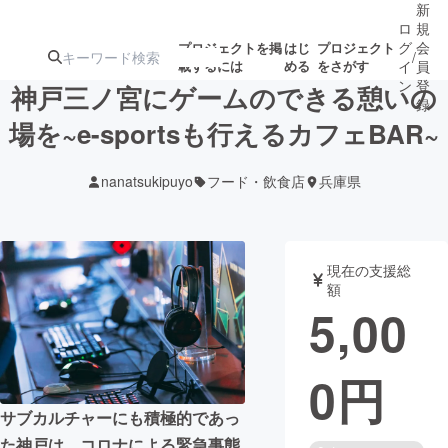
新
ロ
規
グ
会
プロジェクトを掲
はじ
プロジェクト
/
載するには
める
をさがす
イ
員
ン
登
神戸三ノ宮にゲームのできる憩いの
録
場を~e-sportsも行えるカフェBAR~
人気のプロ
注目のリ
注目の新着プロ
募集終了が近いプ
もうすぐ公開
nanatsukipuyo
フード・飲食店
兵庫県
ジェクト
ターン
ジェクト
ロジェクト
されます
アート・写真
音楽
現在の支援総
額
5,00
テクノロジー・ガジェット
ゲーム・サ
0
円
映像・映画
書籍・雑誌
サブカルチャーにも積極的であっ
ビジネス・起業
チャレンジ
た神戸は、コロナによる緊急事態