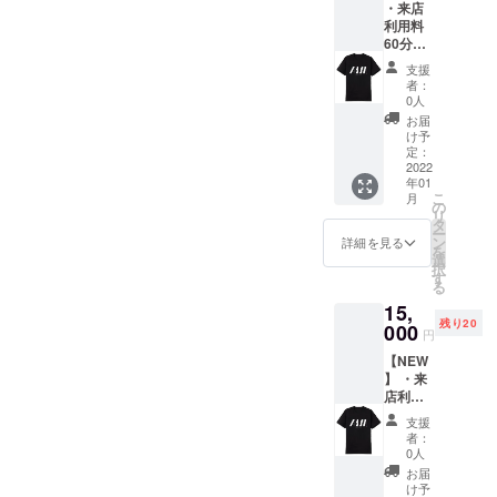
・来店
オリジ
援が完
利用料
ナルス
了して
60分無
テッ
いるこ
料（ワ
カー
とが分
支援
ンドリ
（初来
かる画
者：
ンク付
店時に
面をご
0人
き※ソフ
お渡
提示く
お届
トドリ
し）×1
ださ
け予
ンク）
枚 ※上
定：
い。
×3回
2022
記リ
年01
分。ご
ターン
こ
月
利用は
は全て
の
リ
分割/一
店舗が
タ
ー
括でお
存続す
ン
詳細を見る
を
選びい
る限り
選
択
ただけ
有効 ※
す
る
ます。
店舗で
15,
・店舗
リター
残り20
オリジ
000
ンをお
円
ナルロ
受け取
【NEW
ゴス
りの
】 ・来
テッ
際、支
店利用
カー
援が完
料60分
（初来
了して
支援
無料
店時に
いるこ
者：
（ワン
お渡
とが分
0人
ドリン
し）×1
かる画
お届
ク付き※
枚 ・店
面をご
け予