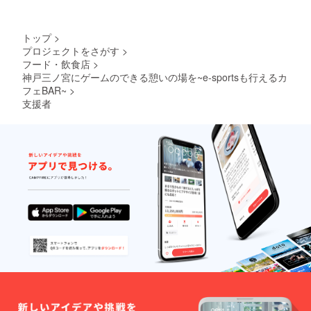
も相談
可） ・
初回設
トップ
>
置より
プロジェクトをさがす
>
180日間
フード・飲食店
>
有効※利
用状況
神戸三ノ宮にゲームのできる憩いの場を~e-sportsも行えるカ
により
フェBAR~
>
永続的
支援者
に利用
※上記リ
ターン
は全て
店舗が
存続す
る限り
有効