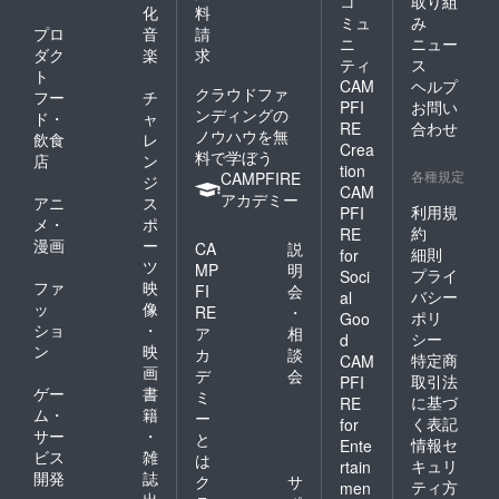
コ
取り組
化
料
ミュ
み
プロ
音
請
ニ
ニュー
ダク
楽
求
ティ
ス
ト
CAM
ヘルプ
クラウドファ
フー
チ
PFI
お問い
ンディングの
ド・
ャ
RE
合わせ
ノウハウを無
飲食
レ
Crea
料で学ぼう
店
ン
tion
各種規定
CAMPFIRE
ジ
CAM
アカデミー
アニ
ス
利用規
PFI
メ・
ポ
約
RE
漫画
ー
CA
説
細則
for
ツ
MP
明
プライ
Soci
ファ
映
FI
会
バシー
al
ッ
像
RE
・
ポリ
Goo
ショ
・
ア
相
シー
d
ン
映
カ
談
特定商
CAM
画
デ
会
取引法
PFI
ゲー
書
ミ
に基づ
RE
ム・
籍
ー
く表記
for
サー
・
と
情報セ
Ente
ビス
雑
は
キュリ
rtain
開発
誌
ク
サ
ティ方
men
出