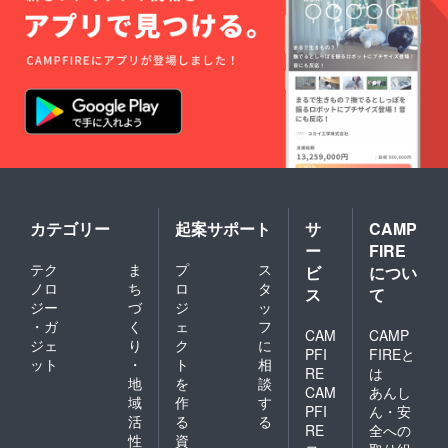
カテゴリー
起案サポート
サ
CAMP
ー
FIRE
テク
ま
プ
ス
ビ
につい
ノロ
ち
ロ
タ
ス
て
ジー
づ
ジ
ッ
・ガ
く
ェ
フ
CAM
CAMP
ジェ
り
ク
に
PFI
FIREと
ット
・
ト
相
RE
は
地
を
談
CAM
あんし
域
作
す
PFI
ん・安
活
る
る
RE
全への
性
資