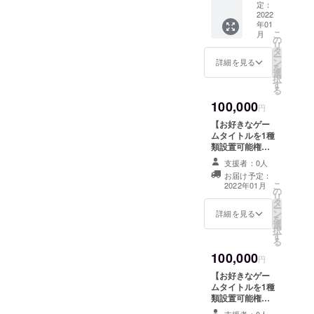
ソフト
舗オリ
定：
提示く
ドリン
2022
ジナル
ださ
年01
ク）×25
ロゴT
い。
こ
月
セッ
シャツ
の
リ
ト。ご
（XLサ
タ
ー
利用は
イズ予
ン
詳細を見る
を
分割/一
定・初
選
択
括でお
来店時
す
る
選びい
にお渡
100,000
ただけ
し）×1
円
ます。
枚 ※上
【お好きなゲー
・店舗
記リ
ムタイトルを1種
オリジ
ターン
類設置可能権】
ナルロ
は全て
・タイトルは店
ゴス
店舗が
支援者：0人
舗側が費用負担
テッ
存続す
お届け予定：
で購入（1タイト
カー
る限り
こ
2022年01月
の
ル¥5,000上限）
（初来
有効 ※
リ
タ
・購入数は店内
店時に
店舗で
ー
ン
に設置済みの
詳細を見る
お渡
リター
を
選
ハードウェア数
し）×1
ンをお
択
す
を予定（PC10台
枚 ・店
受け取
る
（予定）、その
舗オリ
りの
100,000
他ハード2台ず
円
ジナル
際、支
つ） ・ソフト
ロゴT
援が完
【お好きなゲー
ウェアに限る
シャツ
了して
ムタイトルを1種
（カセット、
（XLサ
いるこ
類設置可能権】
DISC、Steamな
イズ予
とが分
・タイトルは店
支援者：0人