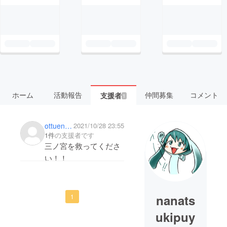
ホーム
活動報告
仲間募集
コメント
支援者
1
ottuenger
2021/10/28 23:55
1件
の支援者です
三ノ宮を救ってくださ
い！！
nanats
1
ukipuy