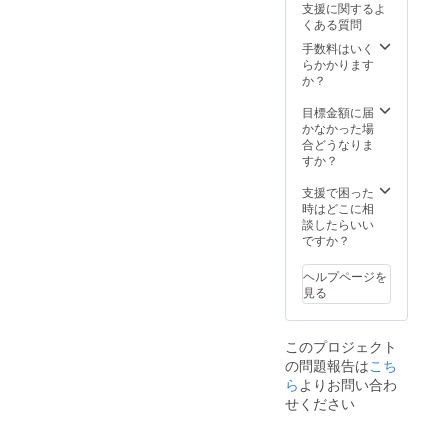
支援に関するよ
数は店
くある質問
内に設
置済み
手数料はいく
のハー
らかかります
ドウェ
か？
ア数を
予定
目標金額に届
（PC10
かなかった場
台（予
合どうなりま
定）、
すか？
その他
ハード2
支援で困った
台ず
時はどこに相
つ） ・
談したらいい
ソフト
ですか？
ウェア
に限る
ヘルプページを
（カ
見る
セッ
ト、
DISC、
このプロジェクト
Steam
の問題報告は
こち
など。
省ス
ら
よりお問い合わ
ペース
せください
であれ
ばハー
ド込み