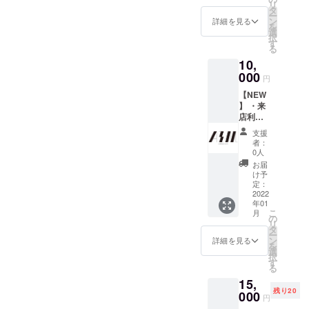
リ
分割/一
は全て
タ
ー
括でお
店舗が
ン
詳細を見る
を
選びい
存続す
選
択
ただけ
る限り
す
る
ます。
有効 ※
10,
・店舗
店舗で
オリジ
000
リター
円
ナルス
ンをお
【NEW
テッ
受け取
】 ・来
カー
りの
店利用
（初来
際、支
料60分
店時に
援が完
支援
無料
お渡
了して
者：
（ワン
し）×1
いるこ
0人
ドリン
枚 ※上
とが分
お届
ク付き※
記リ
かる画
け予
ソフト
ターン
定：
面をご
ドリン
2022
は全て
提示く
年01
ク）×25
店舗が
ださ
こ
月
セッ
存続す
の
い。
リ
ト。ご
る限り
タ
ー
利用は
有効 ※
ン
詳細を見る
を
分割/一
店舗で
選
択
括でお
リター
す
る
選びい
ンをお
15,
ただけ
受け取
残り20
ます。
000
りの
円
・店舗
際、支