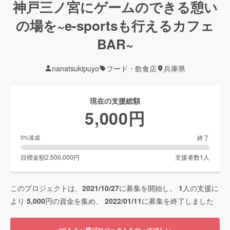
神戸三ノ宮にゲームのできる憩い
の場を~e-sportsも行えるカフェ
BAR~
nanatsukipuyo
フード・飲食店
兵庫県
現在の支援総額
5,000
円
終了
0
%達成
目標金額
2,500,000
円
支援者数
1
人
このプロジェクトは、
2021/10/27
に募集を開始し、
1
人の支援に
より
5,000
円の資金を集め、
2022/01/11
に募集を終了しました
もう一度プロジェクトをやってほしい