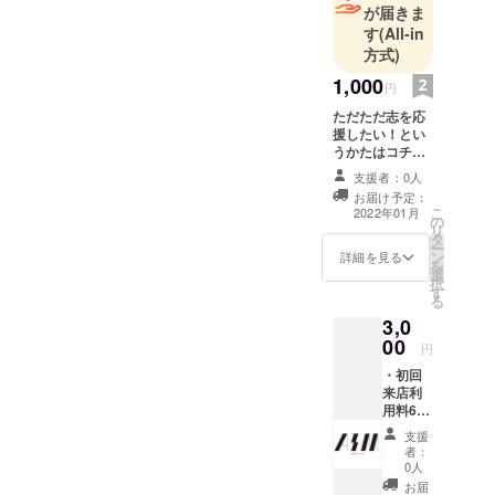
が届きま
す
(All-in
方式)
1,000
円
ただただ志を応
援したい！とい
うかたはコチ
ラ！ 後日お礼の
支援者：0人
メールを送らせ
お届け予定：
ていただきま
こ
2022年01月
の
す。
リ
タ
ー
ン
詳細を見る
を
選
択
す
る
3,0
00
円
・初回
来店利
用料60
分無料
支援
（ワン
者：
ドリン
0人
ク付き※
お届