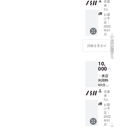
ださ
支援
無料
店時に
い。
者：
（ワン
お渡
0人
ドリン
し）×1
お届
ク付き※
枚 ※上
け予
ソフト
記リ
定：
ドリン
2022
ターン
年01
ク）×10
は全て
こ
月
セッ
店舗が
の
リ
ト。ご
存続す
タ
ー
利用は
る限り
ン
詳細を見る
を
分割/一
有効 ※
選
択
括でお
店舗で
す
る
選びい
リター
10,
ただけ
ンをお
ます。
000
受け取
円
・店舗
りの
・来店
オリジ
際、支
利用料
ナルロ
援が完
60分無
ゴス
了して
料（ワ
テッ
いるこ
支援
ンドリ
カー
とが分
者：
ンク付
（初来
かる画
0人
き※ソフ
店時に
面をご
お届
トドリ
お渡
提示く
け予
ンク）
し）×1
定：
ださ
×7回
2022
枚 ※上
い。
年01
分。ご
記リ
こ
月
利用は
ターン
の