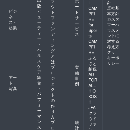
ラ
ポ
針
t
版
ウ
ー
反社基
CAM
ビジ
ビ
ド
ト
本方針
PFI
ネ
ュ
フ
サ
カスタ
RE
ス・
ー
ァ
ー
マーハ
for
起業
テ
ン
ビ
ラスメ
Spor
ィ
デ
ス
ントに
ts
ー
ィ
対する
CAM
・
ン
考え方
PFI
ヘ
グ
クッ
RE
ル
と
キーポ
ふる
ス
は
リシー
さと
ケ
プ
実
納税
ア
ロ
施
AD
アー
舞
ジ
事
FOR
ト・
台
ェ
例
ALL
写真
・
ク
HIO
パ
ト
KOS
フ
の
HI
ォ
作
JFA
ー
り
クラ
マ
方
ウド
ン
プ
統
ファ
ス
ロ
計
ン