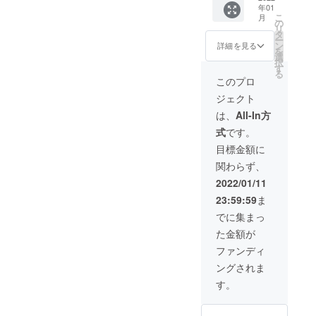
は全て
年01
毎日1ド
店舗が
こ
月
リンク
の
存続す
リ
付き ・
タ
る限り
ー
VIP様用
ン
詳細を見る
有効 ※
を
会員証
選
店舗で
択
のお渡
す
リター
る
し（初
このプロ
ンをお
回来店
受け取
ジェクト
時にお
りの
渡し）
は、
All-In方
際、支
【お好
援が完
式
です。
きな
了して
ゲーム
目標金額に
いるこ
タイト
とが分
関わらず、
ルを1種
かる画
類設置
2022/01/11
面をご
可能
提示く
23:59:59
ま
権】 ・
ださ
タイト
でに集まっ
い。
ルは店
た金額が
舗側が
費用負
ファンディ
担で購
ングされま
入（1タ
イトル
す。
¥10,000
上限）
・購入