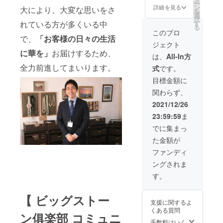
ー
25」
産地情
ン
詳細を見る
大により、大変な思いをさ
を
は、ラ
報・宝
選
択
ンダム
石カッ
す
れている方が多くいる中
る
で選ば
ト名を
このプロ
れた
で、
「お客様の日々の生活
記載し
ジェクト
8mmの
たメモ
に華を」
お届けするため、
宝石
を付属
は、
All-In方
ルース
いたし
全力前進してまいります。
式
です。
25個を
ます
詰め合
（一部
目標金額に
わせ
産地が
関わらず、
パック
記載さ
です。
れない
2021/12/26
リター
ストー
23:59:59
ま
ン発送
ンもご
時に
ざいま
でに集まっ
は、宝
す） ※
た金額が
石名・
ルース
産地情
ケース
ファンディ
報・宝
代・送
ングされま
石カッ
料代・
ト名を
税込み
す。
記載し
の価格
たメモ
となり
【 ビッグストー
を付属
ます。
支援に関するよ
いたし
※商品写
くある質問
ます
真はサ
ン俱楽部 コミュニ
（一部
ンプル
手数料はいく