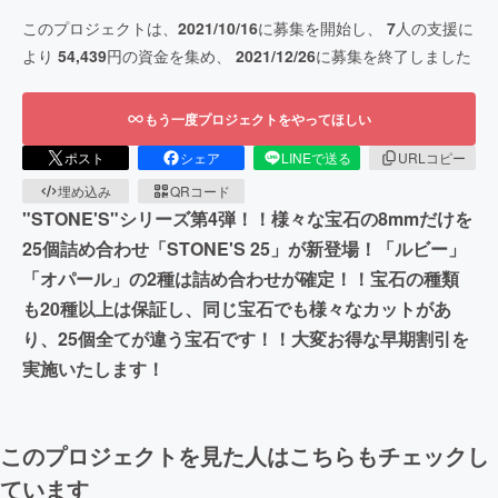
このプロジェクトは、
2021/10/16
に募集を開始し、
7
人の支援に
より
54,439
円の資金を集め、
2021/12/26
に募集を終了しました
もう一度プロジェクトをやってほしい
ポスト
シェア
LINEで送る
URLコピー
埋め込み
QRコード
"STONE'S"シリーズ第4弾！！様々な宝石の8mmだけを
25個詰め合わせ「STONE'S 25」が新登場！「ルビー」
「オパール」の2種は詰め合わせが確定！！宝石の種類
も20種以上は保証し、同じ宝石でも様々なカットがあ
り、25個全てが違う宝石です！！大変お得な早期割引を
実施いたします！
このプロジェクトを見た人はこちらもチェックし
ています