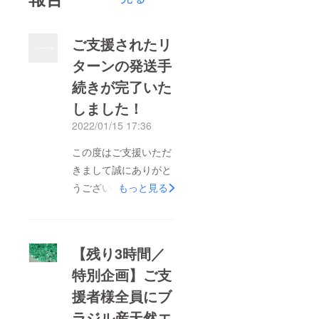
ご支援されたリ
ターンの発送手
続きが完了いた
しました！
2022/01/15 17:36
この度はご支援いただ
きまして誠にありがと
うございます。ご支援
もっと見る
されたリターンの発送
手続きが完了いたしま
したので、ご報告させ
【残り3時間／
ていただきます。リ
特別企画】ご支
ターンがお手元に届く
援者様全員にブ
まで、今しばらくお待
ちくださいませ。
ラジル産天然エ