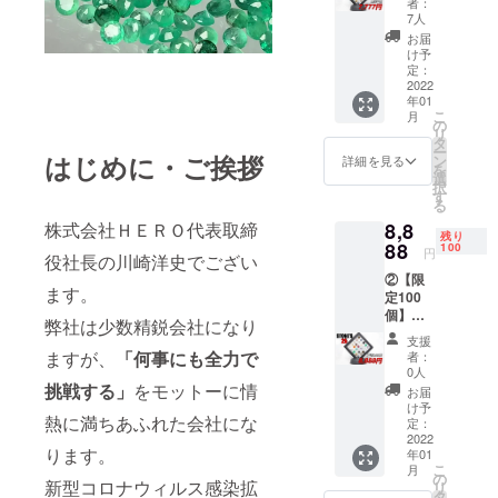
者：
25」
7人
CAMPF
お届
IREだけ
け予
の超特
定：
別価格
2022
年01
【早期
こ
月
割引】
の
リ
7,777円
タ
ー
「STON
はじめに・ご挨拶
ン
詳細を見る
を
E'S
選
択
25」
す
る
は、ラ
8,8
株式会社ＨＥＲＯ代表取締
ンダム
残り
で選ば
88
100
円
役社長の川崎洋史でござい
れた
②【限
8mmの
ます。
定100
宝石
個】
ルース
弊社は少数精鋭会社になり
「STON
25個を
支援
E'S
詰め合
ますが、
「何事にも全力で
者：
25」
わせ
0人
CAMPF
パック
挑戦する」
をモットーに情
お届
IREだけ
です。
け予
熱に満ちあふれた会社にな
の超特
リター
定：
別価格
2022
ン発送
ります。
年01
8,888円
時に
こ
月
「STON
は、宝
の
新型コロナウィルス感染拡
リ
E'S
石名・
タ