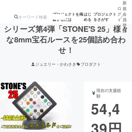
新
ロ
規
グ
会
プロジェクトを掲
はじ
プロジェクト
/
載するには
める
をさがす
イ
員
ン
登
シリーズ第4弾「STONE'S 25」様々
録
な8mm宝石ルースを25個詰め合わ
せ！
人気のプロ
注目のリ
注目の新着プロ
募集終了が近いプ
もうすぐ公開
ジェクト
ターン
ジェクト
ロジェクト
されます
ジュエリー・かわさき
プロダクト
アート・写真
音楽
現在の支援総
テクノロジー・ガジェット
ゲーム・サ
額
54,4
映像・映画
書籍・雑誌
39
円
ビジネス・起業
チャレンジ