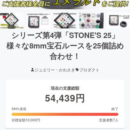
シリーズ第4弾「STONE'S 25」
様々な8mm宝石ルースを25個詰め
合わせ！
ジュエリー・かわさき
プロダクト
現在の支援総額
54,439
円
終了
544
%達成
目標金額
10,000
円
支援者数
7
人