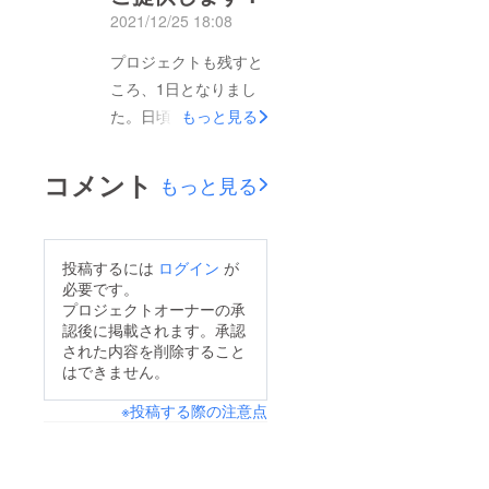
支援いただく方にもご
2021/12/25 18:08
提供させていただきま
すので、最後までどう
プロジェクトも残すと
ぞ宜しくお願い申し上
ころ、1日となりまし
げます！！
た。日頃よりの感謝を
もっと見る
込めましての【特別企
画】をご用意させてい
コメント
もっと見る
ただきました！こちら
のプロジェクトのご支
援様全員にブラジル産
投稿するには
ログイン
が
天然エメラルドルース
必要です。
を追加で1個ご提供さ
プロジェクトオーナーの承
認後に掲載されます。承認
せていただきます！！
された内容を削除すること
ファセットカットで、
はできません。
大きさは0.1～0.15ct程
※投稿する際の注意点
度となります。これか
らご支援いただく方に
もご提供させていただ