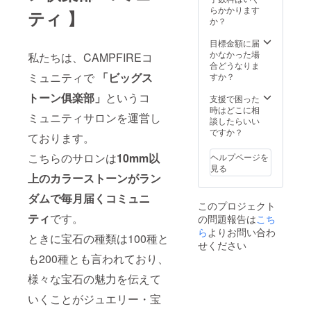
産地が
になり
らかかります
ティ 】
記載さ
ます。
か？
れない
形・色
ストー
合いな
目標金額に届
ンもご
どリク
かなかった場
私たちは、CAMPFIREコ
ざいま
エスト
合どうなりま
す） ※
にはお
ミュニティで
「ビッグス
すか？
ルース
答えで
トーン俱楽部」
というコ
ケース
きませ
支援で困った
代・送
ん。 ※
時はどこに相
ミュニティサロンを運営し
料代・
ディス
談したらいい
税込み
プレイ
ですか？
ております。
の価格
時に宝
となり
石がズ
こちらのサロンは
10mm以
ヘルプページを
ます。
レた
見る
※商品写
り、落
上のカラーストーンがラン
真はサ
ちてし
ンプル
ダムで毎月届くコミュニ
まう可
このプロジェクト
になり
能性も
ティ
です。
の問題報告は
こち
ます。
ござい
形・色
ら
よりお問い合わ
ます。
ときに宝石の種類は100種と
合いな
緩衝材
せください
どリク
（プチ
も200種とも言われており、
エスト
プチ）
にはお
を挟む
様々な宝石の魅力を伝えて
答えで
と、解
きませ
いくことがジュエリー・宝
消され
ん。 ※
やすい