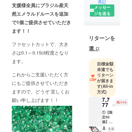
表記
表の川崎と
支援様全員にブラジル産天
メッセー
申します。
ジを送る
然エメラルドルースを追加
現地の市場
で1個ご提供させていただき
で直接買い
付けするな
ます！！
ど、世界中
リターンを
から数多く
ファセットカットで、大き
選ぶ
の宝石収集
さは0.1～0.15ct程度となり
を行ってお
ます。
ります。
目標金額
未達でも
これからご支援いただく方
リターン
が届きま
にもご提供させていただき
す
(All-in
ますので、どうぞ 宜しくお
方式)
7,7
願い申し上げます！！
残り43
77
円
①【限
定50
個】
「STON
支援
E'S