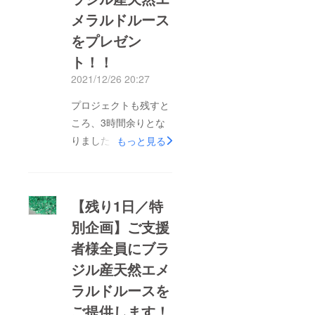
メラルドルース
をプレゼン
ト！！
2021/12/26 20:27
プロジェクトも残すと
ころ、3時間余りとな
りました。こちらのプ
もっと見る
ロジェクトにつきまし
ては、ご支援様全員に
ブラジル産天然エメラ
【残り1日／特
ルドルースを追加で1
別企画】ご支援
個プレゼントさせてい
者様全員にブラ
ただきます！！ファ
セットカットで、大き
ジル産天然エメ
さは0.1～0.15ct程度と
ラルドルースを
なります。これからご
ご提供します！