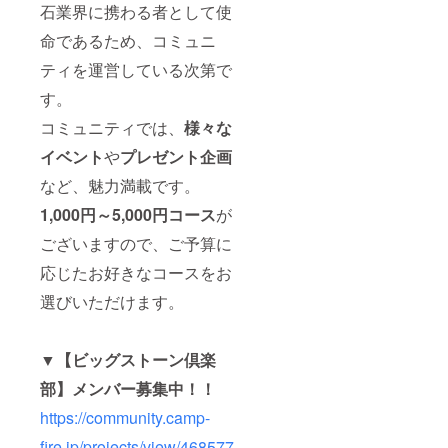
石業界に携わる者として使
ディス
です。
プレイ
命であるため、コミュニ
時に宝
石がズ
ティを運営している次第で
レた
り、落
す。
ちてし
まう可
コミュニティでは、
様々な
能性も
イベント
や
プレゼント企画
ござい
ます。
など、魅力満載です。
緩衝材
（プチ
1,000円～5,000円コース
が
プチ）
を挟む
ございますので、ご予算に
と、解
消され
応じたお好きなコースをお
やすい
です。
選びいただけます。
▼【ビッグストーン倶楽
部】メンバー募集中！！
https://community.camp-
fire.jp/projects/view/468577