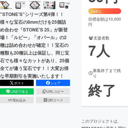
まちづくり・地域活性化
544%
"STONE'S"シリーズ第4弾！！
目標金額は10,000
様々な宝石の8mmだけを25個詰
円
CAMPFIRE for Social Good
CAMPFIRE Creation
め合わせ「STONE'S 25」が新登
CAMPFIREふるさと納税
machi-ya
コミュニティ
場！「ルビー」「オパール」の2
支援者数
7
人
種は詰め合わせが確定！！宝石の
種類も20種以上は保証し、同じ宝
石でも様々なカットがあり、25個
全てが違う宝石です！！大変お得
募集終了まで残
な早期割引を実施いたします！
り
終了
ポスト
シェア
LINEで送る
URLコピー
埋め込み
QRコード
このプロジェクトは、