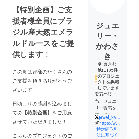
【特別企画】ご支
援者様全員にブラ
ジュエ
ジル産天然エメラ
リー・
ルドルースをご提
かわさ
供します！
き
東京都
他に135件
この度は皆様のたくさんの
のプロジェ
ご支援を頂きありがとうご
クトを掲載
しています
ざいます。
宝石の販
売、ジュエ
日頃よりの感謝を込めまし
リー販売を
ての
【特別企画】
をご用意
行っており
jewel_kawasaki
させていただきました！
ます「ジュ
https://www.jewelrykawasaki.com/
エリー・か
特定商取引
法に基づく
こちらのプロジェクトの
ご
わさき」代