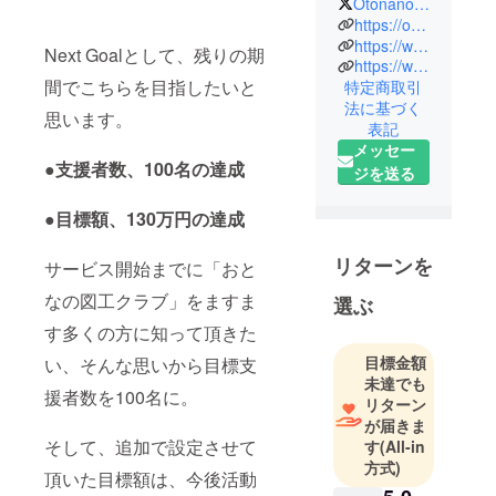
Otonanozukoclub
https://otonanozukoclub.com/
2013年より
https://www.instagram.com/otonanozukoclub/
Next Goalとして、残りの期
https://www.facebook.com/Otonanozukoclub/
「おとなの
間でこちらを目指したいと
特定商取引
図工クラ
法に基づく
ブ」として
思います。
表記
活動開始。
メッセー
大人でも自
●支援者数、100名の達成
ジを送る
由に解放・
発散・表現
●目標額、130万円の達成
できる場を
目指して
リターンを
サービス開始までに「おと
ワーク
なの図工クラブ」をますま
選ぶ
ショップの
す多くの方に知って頂きた
企画・開催
を行う。
目標金額
い、そんな思いから目標支
未達でも
2018年に
援者数を100名に。
リターン
「合同会社
が届きま
anohi」とし
そして、追加で設定させて
す
(All-in
て法人化。
方式)
頂いた目標額は、今後活動
以降は企業