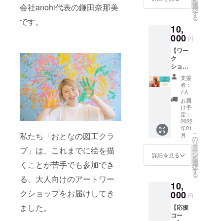
を
ショッ
選
会社anohi代表の鎌田奈那美
カデミーヒ
択
プ受講
す
る
ルズ様 等
し放題
です。
10,
●画材
セット
000
円
（A4ス
【ワー
ケッチ
ク
ブッ
ショッ
ク、色
プ単発
画用
支援
受講
紙、ク
者：
コー
レヨン
7人
ス】 ●
24色、
お届
御礼
絵の
け予
メール
具、
定：
●ワーク
2022
筆、紙
年01
ショッ
パレッ
私たち「おとなの図工クラ
こ
月
プ単発1
ト） ●
の
リ
回受講
オリジ
タ
ブ」は、これまでに絵を描
ー
●オリジ
ナル
ン
詳細を見る
を
ナル
シール
選
くことが苦手でも参加でき
択
シール
／名刺
す
る
／名刺
る、大人向けのアートワー
サイズ
10,
サイズ
のロゴ
クショップをお届けしてき
のロゴ
000
ステッ
円
ステッ
カー ‐‐‐
ました。
【応援
カー ‐‐‐
サービ
コー
ワーク
ス開始