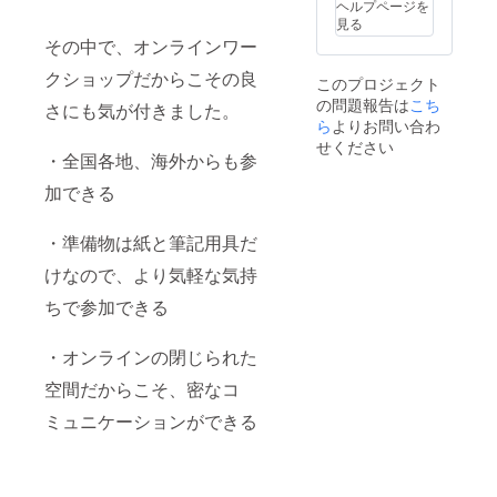
ヘルプページを
アート
などの
見る
セラ
オンラ
その中で、オンラインワー
ピー
イン会
1on1
議時に
クショップだからこその良
このプロジェクト
セッ
ご活用
の問題報告は
こち
ション
くださ
さにも気が付きました。
／2021
い。
ら
よりお問い合わ
年12月
せください
・全国各地、海外からも参
～1月頃
実施、
加できる
オンラ
イン
（Zoom
・準備物は紙と筆記用具だ
）開催
開催日
けなので、より気軽な気持
程は別
途ご連
ちで参加できる
絡いた
します
ので、
・オンラインの閉じられた
ご都合
空間だからこそ、密なコ
の合う
日にご
ミュニケーションができる
参加く
ださ
い。