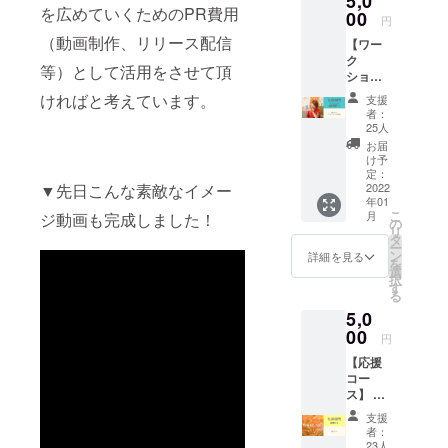
5,0
向けのチー
を広めていくためのPR費用
00
円
ムビルディ
（動画制作、リリース配信
【ワー
ング研修を
ク
等）として活用をさせて頂
主な事業と
ショッ
プ単発
して展開を
ければと考えています。
支援
受講
者：
広げる。
コー
25人
2020年のコ
ス】 ●
お届
御礼
け予
ロナ禍以降
メール
定：
は、オンラ
●ワーク
2022
▼先日こんな素敵なイメー
年01
ショッ
インサービ
こ
月
ジ動画も完成しました！
プ単発1
の
スに形を変
リ
回受講
タ
ー
えて活動を
‐‐‐ ワー
ン
詳細を見る
を
ク
選
続けてい
択
ショッ
す
る。
る
プ／
5,0
2021年
12月～1
00
【法人向け
円
月、オ
プログラム
【応援
ンライ
コー
ン
導入実績】
ス】 ●
（Zoom
これまでの
御礼
）開催
支援
プログラム
メール
プログ
者：
プロ
ラムの
23人