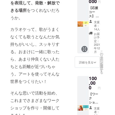
ション
000
（60
円
を表現して、発散・解放で
（60
分）体
【応援
分）体
験 ●オ
きる場所
をつくれないだろ
コー
験 ‐‐‐
リジナ
ス】 ●
ワーク
ルシー
うか。
御礼
ショッ
ル／名
支援
メール
プ／
刺サイ
者：
●進捗報
カラオケって、歌がうまく
2021年
ズのロ
14人
告メー
12月～1
ゴス
お届
なくても歌うとなんだか気
ル ●動
月、オ
テッ
け予
画メッ
ンライ
定：
カー ‐‐‐
持ちがいいし、スッキリす
セージ
2021
ン
サービ
年12
プロ
（Zoom
ス開始
る。おまけに一緒に歌った
こ
月
ジェク
）開催
の
後、オ
リ
トをご
プログ
タ
ンライ
ら、あまり仲良くない人た
ー
支援く
ラムの
ン
ン図工
詳細を見る
を
ださっ
日程・
ちとも距離が近づいちゃ
選
クラブ
択
た方
内容は
す
のワー
る
う。アートを使ってそんな
へ、感
別途ご
ク
100
謝の気
連絡い
ショッ
世界をつくりたい！
持ちを
,00
たしま
プをい
お届け
すの
0
ち早く
円
しま
で、ご
体験で
そんな思いで活動を始め、
す！！
【ワー
都合の
きる上
また、
ク
合う日
に、
これまでさまざまなワーク
プロ
ショッ
を選ん
ワーク
ジェク
プ単発
でご参
ショップを作り・開催して
ショッ
支援
トの進
受講
加くだ
プで使
者：
捗状況
コー