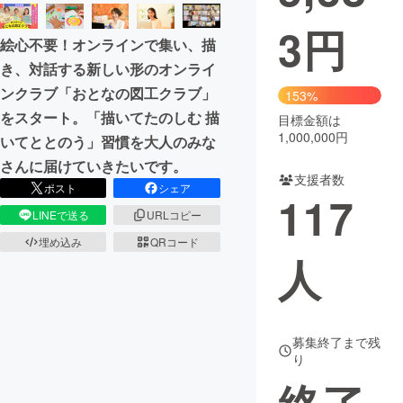
3
円
まちづくり・地域活性化
絵心不要！オンラインで集い、描
き、対話する新しい形のオンライ
CAMPFIRE for Social Good
CAMPFIRE Creation
ンクラブ「おとなの図工クラブ」
153%
CAMPFIREふるさと納税
machi-ya
コミュニティ
をスタート。「描いてたのしむ 描
目標金額は
1,000,000円
いてととのう」習慣を大人のみな
さんに届けていきたいです。
支援者数
ポスト
シェア
117
LINEで送る
URLコピー
埋め込み
QRコード
人
募集終了まで残
り