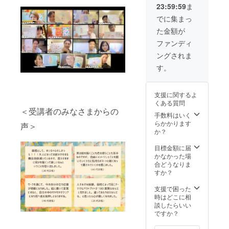
23:59:59
ま
参加く
けられ
また、
ださ
ます）
プロ
でに集まっ
い。
‐‐‐ ワー
ジェク
た金額が
ク
トの進
ショッ
捗状況
ファンディ
プ／
もご報
ングされま
2021年
告いた
12月～1
しま
す。
月、オ
す。 お
ンライ
となの
ン
図工ク
支援に関するよ
（Zoom
ラブ特
くある質問
）開催
製の
＜受講者のみなさまからの
プログ
Zoom背
手数料はいく
ラムの
景デー
らかかります
声＞
日程・
タをご
か？
内容は
支援者
別途ご
様のご
目標金額に届
連絡い
要望に
かなかった場
たしま
合わせ
合どうなりま
すの
て制作
すか？
で、ご
し、画
都合の
像ファ
支援で困った
合う日
イルで
時はどこに相
を選ん
お送り
談したらいい
でご参
しま
ですか？
加くだ
す。ぜ
さい。
ひZoom