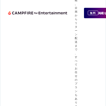
。
企
画
掲載
無料
か
ら
リ
タ
ー
ン
配
送
ま
で
、
す
べ
て
お
任
せ
の
プ
ラ
ン
も
あ
り
ま