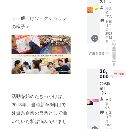
ス】 ●
ショッ
後、オ
御礼
プ／
ンライ
支援
メール
2021年
ン図工
者：
●進捗報
12月～1
クラブ
22人
＜一般向けワークショップ
告メー
月、オ
のワー
お届
ル プロ
ンライ
ク
け予
の様子＞
ジェク
ン
定：
ショッ
トをご
2021
（Zoom
プをい
年12
支援く
）開催
ち早く
こ
月
ださっ
プログ
の
体験で
リ
た方
ラムの
タ
きる上
ー
へ、感
日程・
ン
に、
詳細を見る
を
謝の気
内容は
選
ワーク
択
持ちを
別途ご
す
ショッ
る
お届け
連絡い
プで使
30,
しま
たしま
える画
残り20
す！！
000
すの
材セッ
円
また、
で、ご
トもお
20名限
プロ
都合の
届けし
定！
ジェク
合う日
ます！
【ワー
トの進
を選ん
サービ
活動を始めたきっかけは、
ク
捗状況
でご参
スは
支援
ショッ
もご報
加くだ
2021年
者：
2013年。当時新卒3年目で
プ1カ月
告いた
さい。
0人
12月開
受講し
しま
外資系企業の営業として働
講予
お届
放題
す。
け予
定。オ
コー
いていた私は悩んでいまし
定：
ンライ
ス】 ●
2022
ン
年01