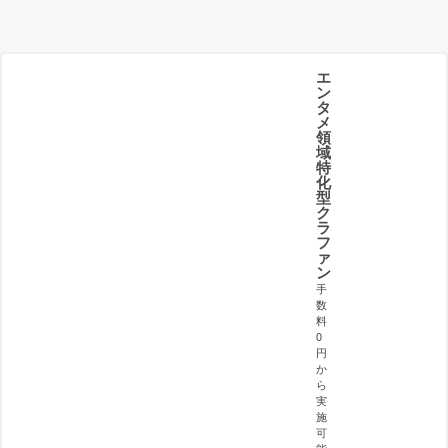
エ
ン
タ
メ
領
域
特
化
型
ク
ラ
フ
ァ
ン
手
数
料
0
円
か
ら
実
施
可
能