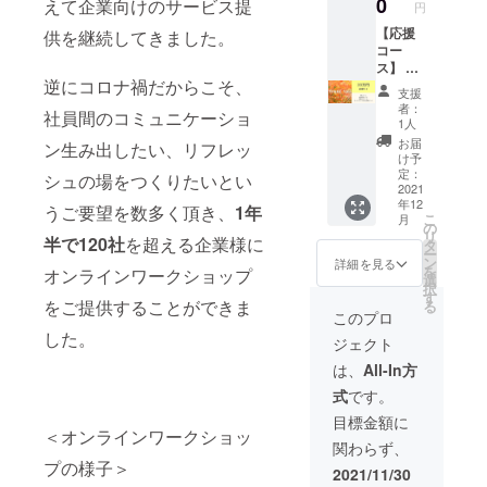
0
えて企業向けのサービス提
円
合う日
タも画
分） ●
を選ん
像ファ
オリジ
【応援
供を継続してきました。
でご参
イルで
ナル
コー
加くだ
お送り
シール
ス】 ●
逆にコロナ禍だからこそ、
さい。
しま
／名刺
御礼
支援
アート
す。ぜ
サイズ
メール
者：
社員間のコミュニケーショ
セラ
ひZoom
のロゴ
●進捗報
1人
ピー
などの
ステッ
告メー
お届
ン生み出したい、リフレッ
1on1
オンラ
カー ●
ル ●動
け予
セッ
イン会
背景画
画メッ
定：
シュの場をつくりたいとい
ション
議時に
アート
セージ
2021
年12
／2021
ご活用
作品／
●オー
うご要望を数多く頂き、
1年
こ
月
年12月
くださ
タテ90
ダーメ
の
リ
半で120社
を超える企業様に
～1月頃
い。
センチ×
イド
タ
ー
実施、
（デザ
ヨコ150
Zoom背
ン
詳細を見る
を
オンラインワークショップ
オンラ
インは
センチ
景デー
選
択
イン
同一に
程度の
タ プロ
す
をご提供することができま
る
（Zoom
なりま
シート
ジェク
このプロ
）開催
す）
に描い
トをご
した。
ジェクト
開催日
たオリ
支援く
程は別
ジナル
ださっ
は、
All-In方
途ご連
絵画作
た方
式
です。
絡いた
品（壁
へ、感
します
にマス
謝の気
目標金額に
ので、
キング
持ちを
＜オンラインワークショッ
関わらず、
ご都合
テープ
お届け
プの様子＞
の合う
などで
しま
2021/11/30
日にご
貼り付
す！！