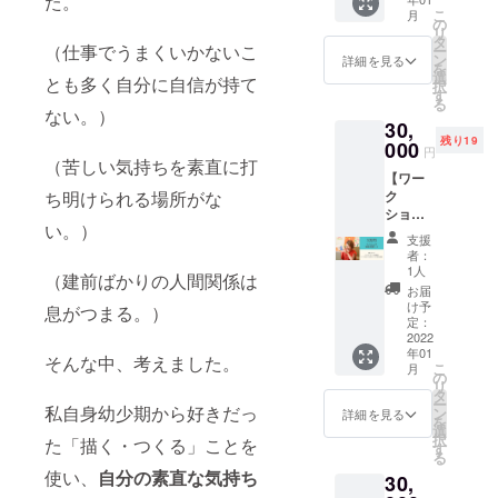
た。
御礼
（Zoom
こ
月
メール
の
）にて
リ
●1カ月
タ
開催し
（仕事でうまくいかないこ
ー
ワーク
ン
詳細を見る
ます。
を
ショッ
選
開催日
とも多く自分に自信が持て
択
プ受講
す
程は別
る
し放題
ない。）
途ご連
30,
●画材
絡いた
残り19
セット
000
しま
円
（A4ス
（苦しい気持ちを素直に打
す。
【ワー
ケッチ
ク
ち明けられる場所がな
ブッ
ショッ
ク、色
い。）
プ単発
画用
支援
受講
紙、ク
者：
コー
レヨン
1人
（建前ばかりの人間関係は
ス】 ●
24色、
お届
御礼
絵の
け予
息がつまる。）
メール
具、
定：
●ワーク
2022
筆、紙
年01
ショッ
パレッ
そんな中、考えました。
こ
月
プ単発1
ト） ●
の
リ
回受講
アート
タ
ー
●アート
私自身幼少期から好きだっ
セラ
ン
詳細を見る
を
セラ
ピー
選
択
た「描く・つくる」ことを
ピー
1on1
す
る
1on1
セッ
使い、
自分の素直な気持ち
30,
セッ
ション