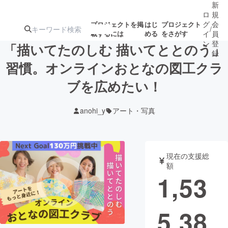
新
ロ
規
グ
会
プロジェクトを掲
はじ
プロジェクト
/
載するには
める
をさがす
イ
員
ン
登
「描いてたのしむ 描いてととのう」
録
習慣。オンラインおとなの図工クラ
ブを広めたい！
人気のプロ
注目のリ
注目の新着プロ
募集終了が近いプ
もうすぐ公開
ジェクト
ターン
ジェクト
ロジェクト
されます
anohi_y
アート・写真
アート・写真
音楽
現在の支援総
テクノロジー・ガジェット
ゲーム・サ
額
1,53
映像・映画
書籍・雑誌
5,38
ビジネス・起業
チャレンジ