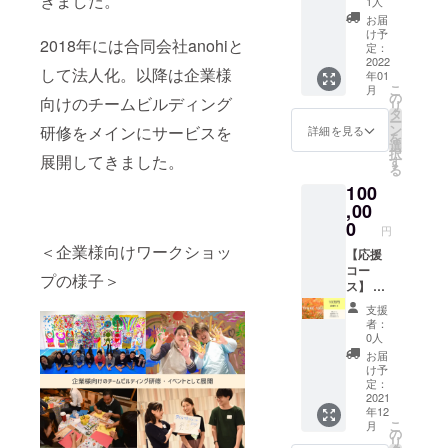
きました。
さい。
える画
1人
もご報
ス】 ●
アート
材セッ
お届
告いた
御礼
セラ
トもお
け予
2018年には合同会社anohiと
しま
メール
ピー
定：
届けし
す。
●ワーク
2022
1on1
ます！
して法人化。以降は企業様
年01
ショッ
セッ
サービ
こ
月
プ単発
ション
の
スは
向けのチームビルディング
リ
受講 ●
／2021
タ
2021年
ー
アート
年12月
ン
12月開
研修をメインにサービスを
詳細を見る
を
セラ
～1月頃
選
講予
択
ピー
展開してきました。
実施、
す
定。
る
1on1
オンラ
アート
100
セッ
イン
セラ
ション
,00
（Zoom
ピー
（60
）開催
0
1on1
円
分）体
開催日
セッ
＜企業様向けワークショッ
験 ●オ
【応援
程は別
ション
リジナ
コー
途ご連
は2021
プの様子＞
ルシー
ス】 ●
絡いた
年12月
ル／名
御礼
します
～1月頃
支援
刺サイ
メール
ので、
実施。
者：
ズのロ
●進捗報
ご都合
オンラ
0人
ゴス
告メー
の合う
イン
お届
テッ
ル ●動
日にご
（Zoom
け予
カー ●
画メッ
参加く
定：
）にて
ミニ
セージ
2021
ださ
開催し
年12
アート
●オリジ
い。
ます。
こ
月
作品／
ナル
の
開催日
リ
20セン
Zoom背