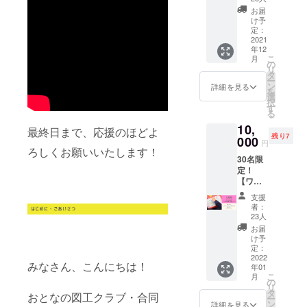
導入企業：
ジェク
日程・
お届
約120社
トをご
内容は
け予
支援く
プログラム
別途ご
定：
ださっ
2021
連絡い
受講者：約
年12
た方
たしま
こ
月
5,000名
へ、感
すの
の
リ
謝の気
で、ご
タ
ー
持ちを
都合の
ン
詳細を見る
【その他プ
を
お届け
合う日
選
択
ログラム提
しま
を選ん
す
る
す！！
でご参
供実績】
10,
加くだ
最終日まで、応援のほどよ
・国際千葉
残り7
000
さい。
円
ろしくお願いいたします！
駅伝様
30名限
・秀林外国
定！
語専門学校
【ワー
ク
様
支援
ショッ
者：
・東京グ
プ1カ月
23人
受講し
ローバルビ
お届
放題
け予
ジネス専門
コー
定：
学校様
ス】 ●
2022
みなさん、こんにちは！
年01
御礼
・蔦屋書店
こ
月
メール
の
様
リ
●1カ月
タ
おとなの図工クラブ・合同
ー
・六本木ア
ワーク
ン
詳細を見る