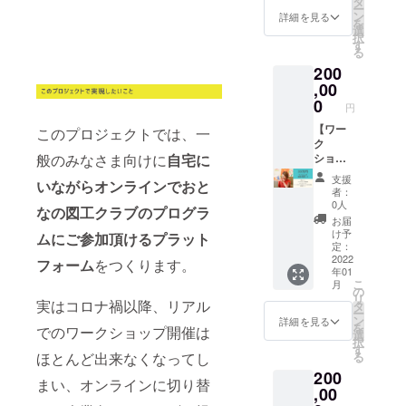
タ
程は別
ー
チ×20セ
景デー
ン
途ご連
詳細を見る
を
ンチの
タ プロ
選
絡いた
択
キャン
ジェク
す
しま
る
バスに
トをご
す。
200
描くオ
支援く
リジナ
ださっ
,00
ル作品
た方
0
円
‐‐‐ ワー
へ、感
ク
謝の気
【ワー
このプロジェクトでは、一
ショッ
持ちを
ク
般のみなさま向けに
自宅に
プ／
お届け
ショッ
2021年
しま
プ単発
支援
いながらオンラインでおと
12月～1
す！！
受講
者：
月、オ
また、
コー
0人
なの図工クラブのプログラ
ンライ
プロ
ス】 ●
お届
ン
ジェク
御礼
け予
ムにご参加頂けるプラット
（Zoom
トの進
メール
定：
）開催
捗状況
●ワーク
2022
フォーム
をつくります。
年01
プログ
もご報
ショッ
こ
月
ラムの
告いた
プ単発
の
リ
日程・
しま
受講 ●
実はコロナ禍以降、リアル
タ
ー
内容は
す。 お
アート
ン
詳細を見る
を
でのワークショップ開催は
別途ご
となの
セラ
選
択
連絡い
図工ク
ピー
す
ほとんど出来なくなってし
る
たしま
ラブ特
1on1体
200
すの
製の
験セッ
まい、オンラインに切り替
で、ご
Zoom背
ション
,00
都合の
景デー
（60