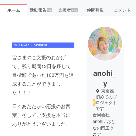
活動報告
支援者
仲間募集
コメント
ホーム
24
99+
皆さまのご支援のおかげ
て、残り期間13日を残して
anohi_
目標額であった100万円を達
y
成することができまし
東京都
た！！！
初めてのプ
ロジェクト
日々あたたかい応援のお言
です
合同会社
葉、そしてご支援を本当に
anohi / おと
ありがとうございました。
なの図工ク
ラブ