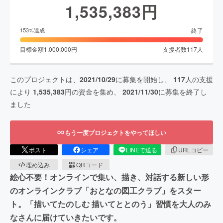
1,535,383
円
終了
153
%達成
目標金額
1,000,000
円
支援者数
117
人
このプロジェクトは、
2021/10/29
に募集を開始し、
117
人の支援
により
1,535,383
円の資金を集め、
2021/11/30
に募集を終了し
ました
もう一度プロジェクトをやってほしい
ポスト
シェア
LINEで送る
URLコピー
埋め込み
QRコード
絵心不要！オンラインで集い、描き、対話する新しい形
のオンラインクラブ「おとなの図工クラブ」をスター
ト。「描いてたのしむ 描いてととのう」習慣を大人のみ
なさんに届けていきたいです。