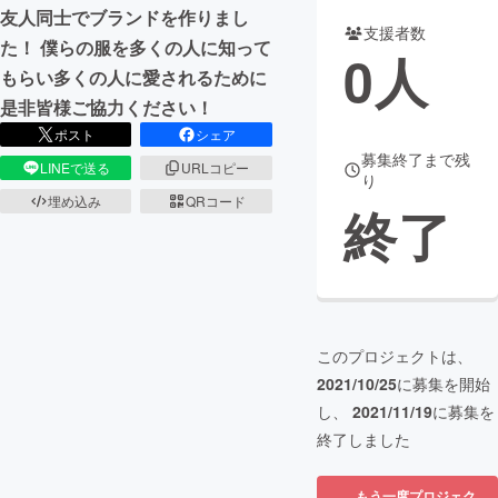
友人同士でブランドを作りまし
支援者数
まちづくり・地域活性化
た！ 僕らの服を多くの人に知って
0
人
もらい多くの人に愛されるために
是非皆様ご協力ください！
CAMPFIRE for Social Good
CAMPFIRE Creation
ポスト
シェア
CAMPFIREふるさと納税
machi-ya
コミュニティ
募集終了まで残
LINEで送る
URLコピー
り
埋め込み
QRコード
終了
このプロジェクトは、
2021/10/25
に募集を開始
し、
2021/11/19
に募集を
終了しました
もう一度プロジェク