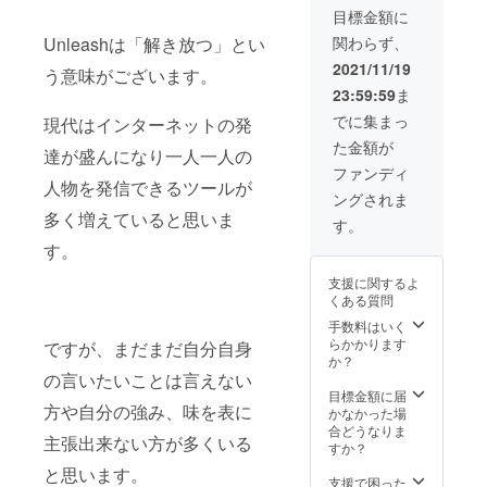
目標金額に
関わらず、
Unleashは「解き放つ」とい
2021/11/19
う意味がございます。
23:59:59
ま
でに集まっ
現代はインターネットの発
た金額が
達が盛んになり一人一人の
ファンディ
人物を発信できるツールが
ングされま
多く増えていると思いま
す。
す。
支援に関するよ
くある質問
手数料はいく
らかかります
ですが、まだまだ自分自身
か？
の言いたいことは言えない
目標金額に届
方や自分の強み、味を表に
かなかった場
合どうなりま
主張出来ない方が多くいる
すか？
と思います。
支援で困った