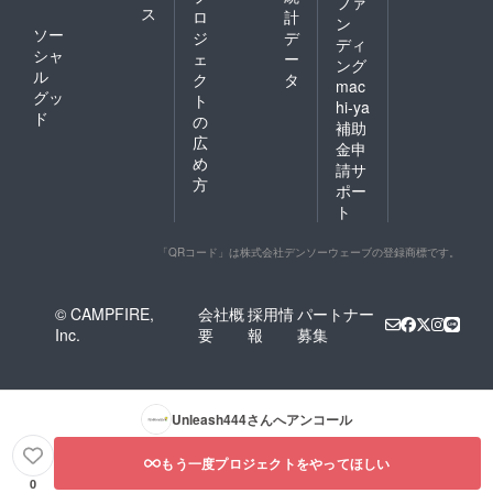
ファ
ス
ロ
計
ン
ソー
ジ
デ
ディ
シャ
ェ
ー
ング
ル
ク
タ
mac
グッ
ト
hi-ya
ド
の
補助
広
金申
め
請サ
方
ポー
ト
「QRコード」は株式会社デンソーウェーブの登録商標です。
© CAMPFIRE,
会社概
採用情
パートナー
Inc.
要
報
募集
Unleash444
さんへアンコール
もう一度プロジェクトをやってほしい
0