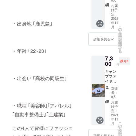
→3300
お届
円！
け予
¥1,000
定：
OFF！
2021
年11
・出身地 ｢鹿児島｣
フリー
こ
月
サイズ
の
リ
身丈 75
タ
ー
身幅 60
ン
詳細を見る
を
肩幅 55
選
択
袖丈 23
す
・年齢 ｢22~23｣
る
脇仕様
7,3
丸銅仕
残り8
様
00
円
Unleas
キャン
h 第1弾
プファ
白 半袖
・出会い ｢高校の同級生｣
イヤー
Tシャツ
限定価
支援
格 7850
者：
円
0人
→7300
お届
・職種 ｢美容師｣｢アパレル｣
円 ¥550
け予
OFF フ
定：
｢自動車整備士｣｢土建業｣
リーサ
2021
年11
イズ 身
こ
月
丈:77 身
の
この4人で皆様にファッショ
リ
幅58 肩
タ
ー
幅52 袖
ン
詳細を見る