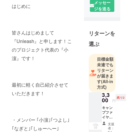
メッセー
はじめに
ジを送る
皆さんはじめまして
リターンを
『Unleash』と申します！こ
選ぶ
のプロジェクト代表の『小
濵』です！
目標金額
未達でも
リターン
が届きま
す
(All-in
最初に軽く自己紹介させて
方式)
いただきます！
3,3
残り2
00
円
キャン
プファ
イヤー
・メンバー ｢小濵｣｢つよし｣
限定価
支援
格 4400
｢なぎと｣｢しゅーへー｣
者：
円
0人