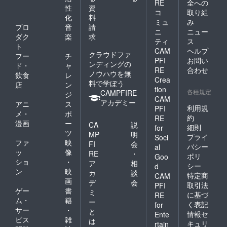
RE
全への
性
資
コ
取り組
化
料
ミュ
み
プロ
音
請
ニ
ニュー
ダク
楽
求
ティ
ス
ト
CAM
ヘルプ
クラウドファ
フー
チ
PFI
お問い
ンディングの
ド・
ャ
RE
合わせ
ノウハウを無
飲食
レ
Crea
料で学ぼう
店
ン
tion
各種規定
CAMPFIRE
ジ
CAM
アカデミー
アニ
ス
利用規
PFI
メ・
ポ
約
RE
漫画
ー
CA
説
細則
for
ツ
MP
明
プライ
Soci
ファ
映
FI
会
バシー
al
ッ
像
RE
・
ポリ
Goo
ショ
・
ア
相
シー
d
ン
映
カ
談
特定商
CAM
画
デ
会
取引法
PFI
ゲー
書
ミ
に基づ
RE
ム・
籍
ー
く表記
for
サー
・
と
情報セ
Ente
ビス
雑
は
キュリ
rtain