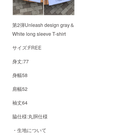
第2弾Unleash design gray＆
White long sleeve T-shirt
サイズ:FREE
身丈:77
身幅58
肩幅52
袖丈64
脇仕様:丸胴仕様
・生地について