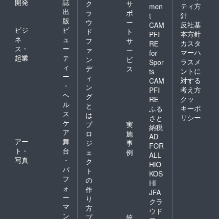
開発
誌
ク
サ
ティ方
men
出
ラ
ポ
針
t
版
ウ
ー
反社基
CAM
ビジ
ビ
ド
ト
本方針
PFI
ネ
ュ
フ
サ
カスタ
RE
ス・
ー
ァ
ー
マーハ
for
起業
テ
ン
ビ
ラスメ
Spor
ィ
デ
ス
ントに
ts
ー
ィ
対する
CAM
・
ン
考え方
PFI
ヘ
グ
クッ
RE
ル
と
キーポ
ふる
ス
は
リシー
さと
ケ
プ
実
納税
ア
ロ
施
AD
アー
舞
ジ
事
FOR
ト・
台
ェ
例
ALL
写真
・
ク
HIO
パ
ト
KOS
フ
の
HI
ォ
作
JFA
ー
り
クラ
マ
方
ウド
ン
プ
統