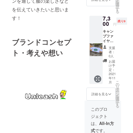
ンを通して服の楽しさなど
を
丈64 脇
選
択
仕様:丸
を伝えていきたいと思いま
す
る
胴仕様
7,3
す！
Unleas
残り9
h 第2弾
00
円
白 ロン
キャン
Ｔ
プファ
ブランドコンセプ
イヤー
限定価
支援
格 7850
ト・考えや想い
者：
円
0人
→7300
お届
円 ¥550
け予
OFF フ
定：
リーサ
2021
年11
イズ 身
こ
月
丈:77 身
の
リ
幅58 肩
タ
ー
幅52 袖
ン
詳細を見る
を
丈64 脇
選
択
仕様:丸
す
る
胴仕様
このプロ
Unleas
ジェクト
h 第2弾
グレー
は、
All-In方
ロンＴ
式
です。