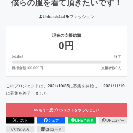
僕らの服を着て頂きたいです！
Unleash444
ファッション
現在の支援総額
0
円
終了
0
%達成
目標金額
100,000
円
支援者数
0
人
このプロジェクトは、
2021/10/25
に募集を開始し、
2021/11/19
に募集を終了しました
もう一度プロジェクトをやってほしい
ポスト
シェア
LINEで送る
URLコピー
埋め込み
QRコード