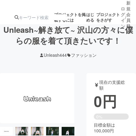
新
ロ
規
グ
会
プロジェクトを掲
はじ
プロジェクト
/
載するには
める
をさがす
イ
員
ン
登
Unleash~解き放て~ 沢山の方々に僕
録
らの服を着て頂きたいです！
人気のプロ
注目のリ
注目の新着プロ
募集終了が近いプ
もうすぐ公開
Unleash444
ファッション
ジェクト
ターン
ジェクト
ロジェクト
されます
アート・写真
音楽
現在の支援総
額
0
円
テクノロジー・ガジェット
ゲーム・サ
映像・映画
書籍・雑誌
0%
目標金額は
100,000円
ビジネス・起業
チャレンジ