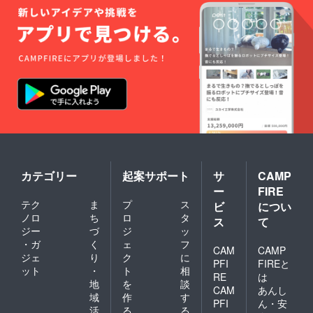
カテゴリー
起案サポート
サ
CAMP
ー
FIRE
テク
ま
プ
ス
ビ
につい
ノロ
ち
ロ
タ
ス
て
ジー
づ
ジ
ッ
・ガ
く
ェ
フ
CAM
CAMP
ジェ
り
ク
に
PFI
FIREと
ット
・
ト
相
RE
は
地
を
談
CAM
あんし
域
作
す
PFI
ん・安
活
る
る