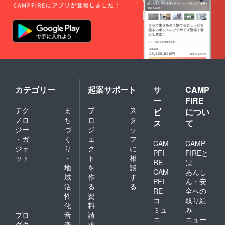
願いし
ます。
※ その
他詳細
や必要
情報は
DMにて
ご連絡
くださ
いま
せ。
カテゴリー
起案サポート
サ
CAMP
ー
FIRE
テク
ま
プ
ス
ビ
につい
ノロ
ち
ロ
タ
ス
て
ジー
づ
ジ
ッ
・ガ
く
ェ
フ
CAM
CAMP
ジェ
り
ク
に
PFI
FIREと
ット
・
ト
相
RE
は
地
を
談
CAM
あんし
域
作
す
PFI
ん・安
活
る
る
RE
全への
性
資
コ
取り組
化
料
ミュ
み
プロ
音
請
ニ
ニュー
ダク
楽
求