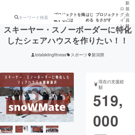
新
ロ
規
グ
会
プロジェクトを掲
はじ
プロジェクト
/
載するには
める
をさがす
イ
員
ン
登
スキーヤー・スノーボーダーに特化
録
したシェアハウスを作りたい！！
人気のプロ
注目のリ
注目の新着プロ
募集終了が近いプ
もうすぐ公開
totalskiingfitness
スポーツ
新潟県
ジェクト
ターン
ジェクト
ロジェクト
されます
アート・写真
音楽
現在の支援総
額
519,
テクノロジー・ガジェット
ゲーム・サ
000
映像・映画
書籍・雑誌
ビジネス・起業
チャレンジ