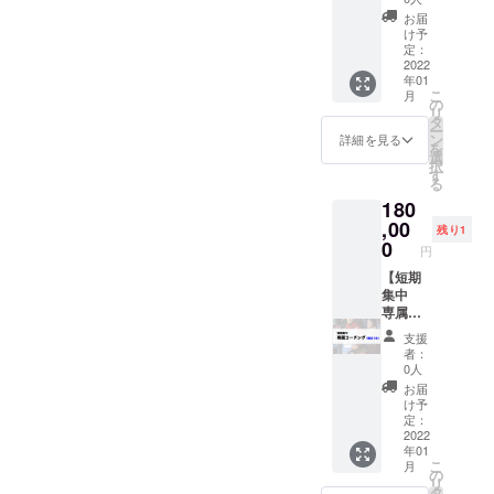
プ・ジ
インス
国のス
てご連
お届
ブ・
ポン
キー場
絡いた
け予
ハーフ
サー権
または
しま
定：
パイ
利 ロゴ
オフト
2022
す。ま
年01
プ・グ
掲載/ス
レーニ
た内容
こ
月
ラト
ポン
ング施
によっ
の
リ
リ・フ
サー
設での
ては諸
タ
ー
リーラ
コール/
レッス
事情の
ン
詳細を見る
を
イド 最
外部リ
ン及び
ため、
選
択
大人
ンク ・
セッ
お受け
す
る
数：〜3
2021-
ション
できな
180
名 ※
22シー
イベン
い場合
レッス
ズンに
トに1日
,00
がござ
残り1
ンは〜
配信す
ゲスト
いま
0
円
４Hとな
る全動
として
す。詳
りま
画の
行きま
【短期
細につ
す。 ※
オープ
す。
集中
いては
上記に
ニング
レッス
専属
DMにて
加えて
で御社
ンをす
コーチ
ご連絡
支援
別途、
のロゴ
ること
ング
くださ
者：
現地ま
掲載し
も可能
（限定1
いま
0人
での交
ます ・
です。
名）】
せ。
お届
通費・
2021-
対応可
ご指定
け予
宿泊・
22シー
能：
いただ
定：
リフト
ズンに
ジャン
く国内
2022
年01
パス等
配信す
プ・ジ
外のス
こ
月
の経費
る全動
ブ・
キー場
の
リ
は実費
画の
ハーフ
にて、
タ