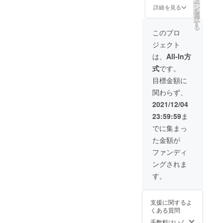
ー
でお支
オープ
パイ
短期集
ン
詳細を見る
を
払いい
ニング
プ・グ
中の
選
択
ただき
でスポ
ラト
コーチ
す
る
ます。
ンサー
リ・フ
ングや
このプロ
※ 支援
コール
リーラ
大会サ
ジェクト
者様の
を行い
イド 日
ポート
費用は
ます ・
程：1月
を行い
は、
All-In方
各自ご
動画説
以降で
ます。
式
です。
負担を
明欄に
調整さ
・現地
お願い
御社へ
せてい
での
目標金額に
しま
の外部
ただき
コーチ
関わらず、
す。 ※
リンク
ます。
ング、
その他
を埋め
場所：
撮影 ・
2021/12/04
詳細や
込みま
全国ど
移動サ
23:59:59
ま
必要情
す
こでも
ポート
報はDM
YouTub
OK 開
・ライ
でに集まっ
にてご
eチャン
催場所
ダーズ
た金額が
連絡く
ネル：
はご希
ミー
ださ
Total
望を聞
ティン
ファンディ
い。
Skiing
いたう
グへの
ングされま
Fitness
えで調
参加
https://
整の上
（大会
す。
www.yo
決定し
参加希
utube.c
ます。
望の場
om/cha
人数制
合） ・
支援に関するよ
nnel/UC
限：な
遠征期
くある質問
6ph6Vu
し ※
間中の
I76aod
レッス
英語対
手数料はいく