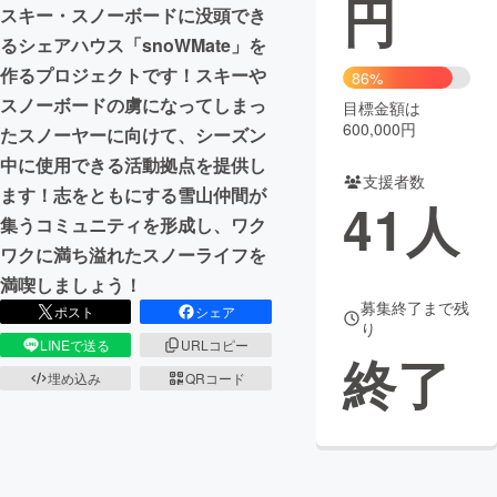
円
スキー・スノーボードに没頭でき
まちづくり・地域活性化
るシェアハウス「snoWMate」を
作るプロジェクトです！スキーや
86%
スノーボードの虜になってしまっ
目標金額は
CAMPFIRE for Social Good
CAMPFIRE Creation
600,000円
たスノーヤーに向けて、シーズン
CAMPFIREふるさと納税
machi-ya
コミュニティ
中に使用できる活動拠点を提供し
支援者数
ます！志をともにする雪山仲間が
41
人
集うコミュニティを形成し、ワク
ワクに満ち溢れたスノーライフを
満喫しましょう！
募集終了まで残
ポスト
シェア
り
LINEで送る
URLコピー
終了
埋め込み
QRコード