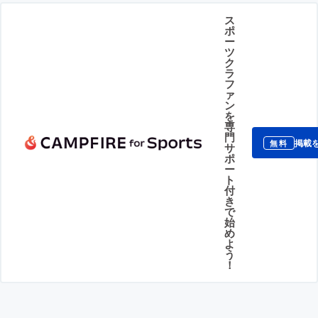
ス
ポ
ー
ツ
ク
ラ
フ
ァ
ン
を
専
門
掲載
無料
サ
ポ
ー
ト
付
き
で
始
め
よ
う
！