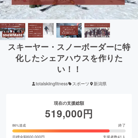
スキーヤー・スノーボーダーに特
化したシェアハウスを作りた
い！！
totalskiingfitness
スポーツ
新潟県
現在の支援総額
519,000
円
終了
86
%達成
目標金額
600,000
円
支援者数
41
人