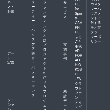
ネ
ュ
フ
サ
カスタ
RE
ス・
ー
ァ
ー
マーハ
for
起業
テ
ン
ビ
ラスメ
Spor
ィ
デ
ス
ントに
ts
ー
ィ
対する
CAM
・
ン
考え方
PFI
ヘ
グ
クッ
RE
ル
と
キーポ
ふる
ス
は
リシー
さと
ケ
プ
実
納税
ア
ロ
施
AD
アー
舞
ジ
事
FOR
ト・
台
ェ
例
ALL
写真
・
ク
HIO
パ
ト
KOS
フ
の
HI
ォ
作
JFA
ー
り
クラ
マ
方
ウド
ン
プ
統
ファ
ス
ロ
計
ン
ソー
ジ
デ
ディ
シャ
ェ
ー
ング
ル
ク
タ