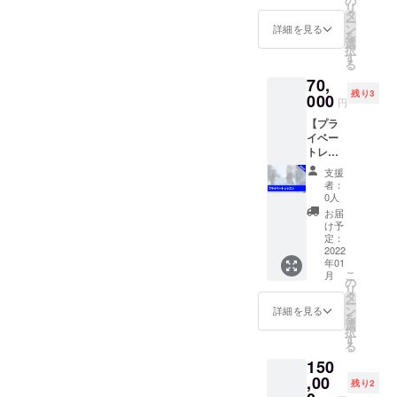
の
よって
リ
ウィン
タ
は別途
ー
ター
ン
開催日
詳細を見る
を
シーズ
選
を設け
択
ンで100
す
る場合
る
万回再
があり
70,
生され
ます。
残り3
る
000
＊場
円
YouTub
所 新
【プラ
eチャン
潟県内
イベー
ネル
もしく
トレッ
「Total
は群馬
スン】
Skiing
県内ス
支援
プライ
Fitness
キー場
者：
ベート
」のス
0人
にて実
レッス
ポン
施予定
お届
ンを実
サー権
け予
＊人
施しま
利 ロゴ
定：
数 30
す。 1
2022
または
名 ＊予
年01
レッス
社名の
定して
こ
月
ンの最
掲載 ・
の
いる
リ
大対応
2021-
タ
セッ
ー
人数は
22シー
ン
詳細を見る
ション
を
～3名と
ズンに
選
内容
択
させて
配信す
す
フリー
る
いただ
る全動
ラン ＆
150
きま
画の
パーク
す。 日
,00
オープ
セッ
残り2
程：DM
ニング