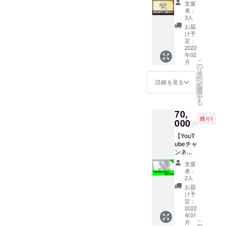
ましょ
支援
【感謝
う！
者：
のビデ
レッス
3人
オレ
ンでは
お届
ター】
ないの
け予
純粋に
でご注
定：
米谷優
2022
意くだ
年02
を応援
さい。
こ
月
してい
＊日
の
リ
ただく
程 12
タ
ー
プラン
月4日、
ン
詳細を見る
を
です。
5日、1
選
択
感謝の
月8日、
す
る
ビデオ
9日のい
70,
メッ
ずれか
残り1
セージ
000
で開催
円
を撮影
予定。
【YouT
してお
降雪状
ubeチャ
送りし
況をみ
ンネル
ます。
て、日
2021-
にちが
支援
22シー
近づい
者：
ズン
てきた
2人
「Total
ら決定
お届
Skiing
いたし
け予
Fitness
定：
ます。
」スポ
2022
また状
年01
ン
況に
こ
月
サー】