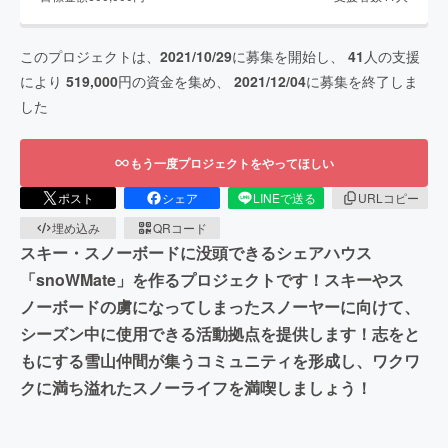
このプロジェクトは、
2021/10/29
に募集を開始し、
41
人の支援
により
519,000
円の資金を集め、
2021/12/04
に募集を終了しま
した
もう一度プロジェクトをやってほしい
ポスト
シェア
LINEで送る
URLコピー
埋め込み
QRコード
スキー・スノーボードに没頭できるシェアハウス
「snoWMate」を作るプロジェクトです！スキーやス
ノーボードの虜になってしまったスノーヤーに向けて、
シーズン中に使用できる活動拠点を提供します！志をと
もにする雪山仲間が集うコミュニティを形成し、ワクワ
クに満ち溢れたスノーライフを満喫しましょう！