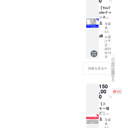
0
ション
円
等で調
で御社
（アド
整の
【YouT
のロゴ
バイス
上、1月
ubeチャ
または
付） ＊
以降で
ンネル
社名を
参加レ
調整さ
2021-
掲載し
ベル
支援
せてい
22シー
ます。
スキー
者：
ただき
ズン
YouTub
0人
場を上
ます。
「Total
eチャン
から下
お届
場所：
Skiing
ネル：
け予
までコ
スキー
Fitness
Total
定：
ント
場、も
」メイ
2021
Skiing
ロール
年12
しくは
ンスポ
Fitness
しなが
こ
月
オフト
ン
https://
の
ら降り
リ
レーニ
サー】
www.yo
タ
てこら
ー
ング施
ウィン
utube.c
ン
詳細を見る
れるこ
を
設。開
ター
om/cha
選
と ＊支
択
催場所
シーズ
nnel/UC
す
援者の
る
はご希
ンで100
6ph6Vu
交通
150
望を聞
万回再
I76aod
費・滞
いたう
生され
,00
KPR8R
在費・
残り2
えで調
る
o0gGg
0
リフト
円
整の上
YouTub
※ 必要
パスに
決定し
eチャン
【ス
情報 掲
つい
ます。
ネル
キー場
載する
て 自
対応可
「Total
どこで
ロゴな
己負担
能ジャ
Skiing
も行き
どの必
支援
ンル：
Fitness
ます
要情報
者：
ジャン
」のメ
券】 全
は追っ
0人