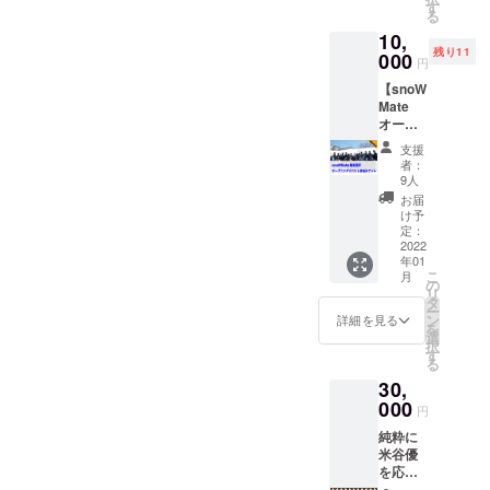
手紙を
す
る
お送り
10,
しま
残り11
す。気
000
円
持ちを
【snoW
込めて
Mate
書きま
オープ
すが、
ニング
元々字
支援
イベン
がとて
者：
トの参
も汚い
9人
加チ
のでご
お届
ケッ
承知お
け予
ト】 ス
きくだ
定：
キー場
2022
さい。
年01
で一緒
こ
月
に滑っ
の
リ
て楽し
タ
ー
むセッ
ン
詳細を見る
を
ション
選
択
イベン
す
る
トへの
30,
参加が
できま
000
円
す。皆
純粋に
んなで
米谷優
ワイワ
を応
イ滑り
援！！