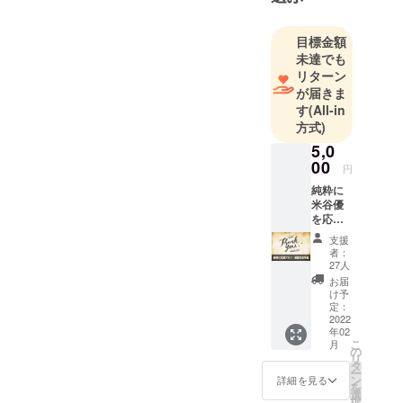
目標金額
未達でも
リターン
が届きま
す
(All-in
方式)
5,0
00
円
純粋に
米谷優
を応
援！
支援
【感謝
者：
のお手
27人
紙】 純
お届
粋に米
け予
谷優を
定：
応援し
2022
年02
ていた
こ
月
だくプ
の
リ
ランで
タ
ー
す。 感
ン
詳細を見る
を
謝のお
選
択