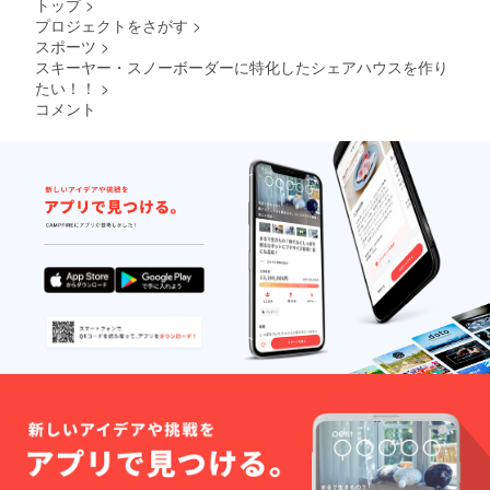
トップ
>
ざいま
様の費
別途、
プロジェクトをさがす
>
す。恐
用は各
航空券
スポーツ
>
れ入り
自ご負
を含む
ます
担をお
交通
スキーヤー・スノーボーダーに特化したシェアハウスを作り
が、事
願いし
費・宿
たい！！
>
前にご
ます。
泊・食
コメント
連絡を
※ その
費等の
お願い
他詳細
経費は
いたし
や必要
実費で
ます。
情報は
お支払
DMにて
いいた
ご連絡
だきま
くださ
す。 ※
い。
場所や
期間に
よって
追加で
費用請
求をす
る可能
性ござ
いま
す。 ※
支援者
様の費
用は各
自ご負
担をお