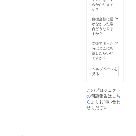
KPR8R
ンの場
応（海
らかかります
o0gGg
合は人
外遠征
か？
※ 必要
数が多
の場
情報 掲
いと一
合） ※
目標金額に届
載する
人当た
コーチ
かなかった場
ロゴな
りに割
ング期
合どうなりま
どの必
く時間
間を含
すか？
要情報
は少な
めた活
は追っ
くなり
動プラ
支援で困った
てご連
ますの
ンにつ
時はどこに相
絡いた
でご注
いて
談したらいい
しま
意くだ
は、選
ですか？
す。詳
さい。
手（未
細につ
※ 上記
成年の
ヘルプページを
いては
に加え
場合は
見る
DMにて
て別
保護
ご連絡
途、現
者）か
くださ
地まで
ら目標
このプロジェクト
いま
の交通
を聞い
の問題報告は
こち
せ。 ま
費・宿
た上で
た内容
泊等の
相談
ら
よりお問い合わ
によっ
経費は
し、決
せください
ては、
実費で
めさせ
諸事情
お支払
ていた
でお受
いいた
だきま
けでき
だきま
す。 ※
ない場
す。 ※
上記に
合がご
支援者
加えて