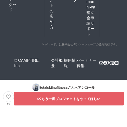
mac
グッ
ト
hi-ya
ド
の
補助
広
金申
め
請サ
方
ポー
ト
「QRコード」は株式会社デンソーウェーブの登録商標です。
© CAMPFIRE,
会社概
採用情
パートナー
Inc.
要
報
募集
totalskiingfitness
さんへアンコール
もう一度プロジェクトをやってほしい
12