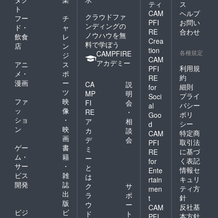
ティ
ス
ト
CAM
ヘルプ
クラウドファ
フー
チ
PFI
お問い
ンディングの
ド・
ャ
RE
合わせ
ノウハウを無
飲食
レ
Crea
料で学ぼう
店
ン
tion
各種規定
CAMPFIRE
ジ
CAM
アカデミー
アニ
ス
利用規
PFI
メ・
ポ
約
RE
漫画
ー
CA
説
細則
for
ツ
MP
明
プライ
Soci
ファ
映
FI
会
バシー
al
ッ
像
RE
・
ポリ
Goo
ショ
・
ア
相
シー
d
ン
映
カ
談
特定商
CAM
画
デ
会
取引法
PFI
ゲー
書
ミ
に基づ
RE
ム・
籍
ー
く表記
for
サー
・
と
情報セ
Ente
ビス
雑
は
キュリ
rtain
開発
誌
ク
サ
ティ方
men
出
ラ
ポ
針
t
版
ウ
ー
反社基
CAM
ビジ
ビ
ド
ト
本方針
PFI