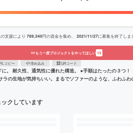
人の支援により
789,340
円の資金を集め、
2021/11/27
に募集を終了しま
もう一度プロジェクトをやってほしい
15
RLコピー
埋め込み
QRコード
に。 ​耐久性、通気性に優れた構造。 ●手順はたったの３つ
ラサラの生地が気持ちいい。まるでソファーのような、ふわふわ
ェックしています