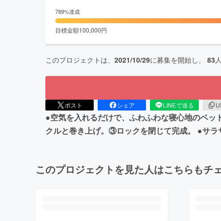
789
%達成
目標金額
100,000
円
このプロジェクトは、
2021/10/29
に募集を開始し、
83
ポスト
シェア
LINEで送る
U
●空気を入れるだけで、ふわふわな寝心地のベッド
クルと巻き上げ。③ロックを閉じて完成。 ●サ
このプロジェクトを見た人はこちらもチ