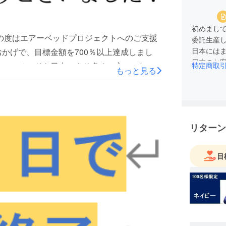
初めまし
この度はエアーベッドプロジェクトへのご支援
委託生産し
日本には
かげで、目標金額を700％以上達成しまし
日本のお
エアーベッドを日本のより多くの方々に知っ
特定商取
もっと見る
て、日常
cebookやTwitterなどのSNSでのシェア
ら素晴ら
続くプロジェクトですが、今後共どうぞ宜し
発をして
いましたら、お気軽にお問い合わせください
uチーム
リターン
目