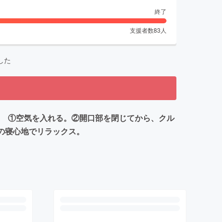
終了
支援者数
83
人
した
！ ①空気を入れる。②開口部を閉じてから、クル
の寝心地でリラックス。