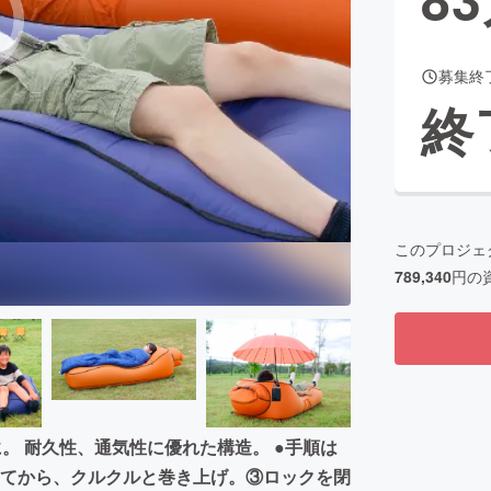
募集終
CAMPFIRE for Social Good
CAMPFIRE Creation
終
CAMPFIREふるさと納税
machi-ya
コミュニティ
このプロジェ
789,340
円の
 ​耐久性、通気性に優れた構造。 ●手順は
てから、クルクルと巻き上げ。③ロックを閉