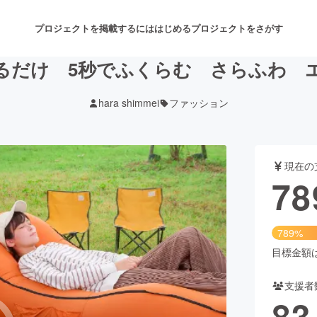
プロジェクトを掲載するには
はじめる
プロジェクトをさがす
るだけ 5秒でふくらむ さらふわ 
hara shimmei
ファッション
注目のリターン
注目の新着プロジェクト
募集終了が近いプロジェクト
も
現在の
音楽
舞台・パフォーマンス
78
ゲーム・サービス開発
フード・飲食店
789%
書籍・雑誌出版
アニメ・漫画
目標金額は1
支援者
チャレンジ
ビューティー・ヘルスケ
83