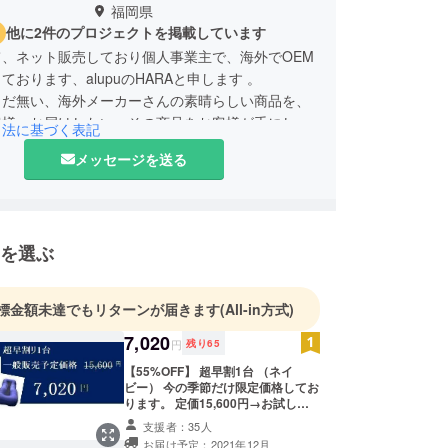
福岡県
他に2件のプロジェクトを掲載しています
て、ネット販売しており個人事業主で、海外でOEM
ております、alupuのHARAと申します 。
まだ無い、海外メーカーさんの素晴らしい商品を、
客様へお届けしたい、その商品をお客様が手にし
引法に基づく表記
が少しでも素晴らしくなれる事が嬉しく、世界中か
メッセージを送る
しい製品を探したり、皆様の生活に役立つ製品の開
おります。応援何卒よろしくお願い致します。
を選ぶ
標金額未達でもリターンが届きます
(All-in方式)
7,020
円
残り
65
【55%OFF】 超早割1台 （ネイ
ビー） 今の季節だけ限定価格してお
ります。 定価15,600円→お試し価
格7,020円 （税込） 【2021年12月
支援者：35人
下旬発送】※送料無料
お届け予定：2021年12月