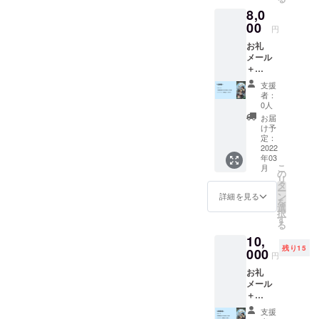
「Anfa
ロジェ
のパソ
です。
8,0
ng」の
クト支
コンで
より良
オンラ
00
援の
Zoomが
いボー
円
インプ
ページ
使用で
ドゲー
お礼
レイ会
にて必
きるオ
ム制作
メール
参加券1
要事項
ンライ
のため
＋
回 ボー
をご入
ン環境
に、是
YouTub
ドゲー
力の
＊ツー
非よろ
支援
e配信で
ム
際、"備
ルや事
者：
しくお
のお名
「Anfa
考欄"に
0人
前に準
願いい
前読み
ng」2つ
ご自身
備いた
お届
たしま
上げ(任
セット
のお名
け予
だくも
す。 ＊
意) ＋
＋オン
定：
前また
の:Zoo
支援を
ボード
2022
ライン
はニッ
m(画面
してい
年03
ゲーム
での
クネー
オフ
ただく
こ
月
「Anfa
「Anfa
の
ムな
ok)・オ
ページ
リ
ng」3つ
ng」の
タ
ど、
ンライ
にて上
ー
(送料込)
プレイ
ン
YouTub
詳細を見る
ンセッ
乗せ金
を
ボード
会に参
選
e配信で
ション
額を設
択
ゲーム
加して
す
読み上
ツール
定する
る
「Anfa
いただ
げて欲
Udonari
ことが
10,
ng」3つ
ける
しいお
um(事
できま
残り15
セット
000
コース
名前を
前準備
円
す。
になり
です。
ご記入
不要) ＊
お礼
ます。
限定5名
くださ
内
メール
ボード
までで
い。 (※
容:Udo
＋
ゲーム
す。
読み上
narium
YouTub
「Anfa
ボード
げを希
にアク
支援
e配信で
ng」1つ