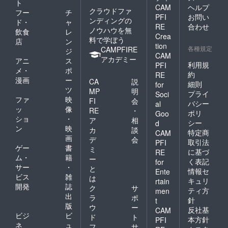
T2)まで
程:2022
ト
だきま
考欄"に
に上乗
CAM
ヘルプ
をご入
れない
にどう
年1月～
クラウドファ
す。 プ
フー
チ
ご自身
せ支援
力の
方は"備
PFI
お問い
ぞ！ オ
4月頃予
ロジェ
ンディングの
のお名
をして
ド・
ャ
際、"備
考欄"に
ンライ
RE
合わせ
定 ＊場
クト支
前また
いただ
ノウハウを無
飲食
レ
考欄"に
「不
ンプレ
所:オン
援の
Crea
はニッ
くこと
料で学ぼう
ご自身
要」と
店
ン
イ会 詳
ライン
ページ
クネー
tion
が可能
のお名
各種規定
ご記入
CAMPFIRE
細は本
ジ
環境 ＊
にて必
ムな
です。
CAM
前また
くださ
文でご
アカデミー
使用
要事項
アニ
ス
ど、
より良
はニッ
利用規
PFI
い。) 〜
確認く
ツー
をご入
YouTub
メ・
ポ
いボー
クネー
上乗せ
約
ださ
RE
ル:Zoo
力の
e配信で
ドゲー
漫画
ー
ムな
CA
説
支援の
い。 ＊
m・
細則
for
際、"備
読み上
ム制作
ど、
ツ
お願
日
MP
明
Udonari
考欄"に
プライ
げて欲
Soci
のため
YouTub
い〜 支
程:2022
ファ
映
um ＊内
FI
会
ご自身
しいお
に、是
バシー
al
e配信の
援いた
年1月～
容:Udo
ッ
像
のお名
名前を
RE
・
非よろ
ポリ
読み上
Goo
だく際
4月頃予
narium
前また
ご記入
ショ
・
しくお
ア
相
げや説
に上乗
シー
d
定 ＊場
にアク
はニッ
くださ
願いい
ン
映
明書に
カ
談
せ支援
所:オン
特定商
セスい
CAM
クネー
い。 (※
たしま
記載し
画
をして
デ
会
ライン
ただ
ムな
取引法
PFI
読み上
す。 ＊
て欲し
いただ
ゲー
書
環境 ＊
き、他
ミ
ど、
げやオ
に基づ
支援を
RE
いお名
くこと
使用
の参加
ム・
籍
YouTub
ー
ンライ
してい
く表記
for
前をご
が可能
ツー
者や制
e配信で
サー
・
ンプレ
ただく
と
記入く
情報セ
です。
Ente
ル:Zoo
作メン
読み上
イ会の
ページ
ビス
雑
は
ださ
より良
m・オ
キュリ
rtain
バーと
げて欲
参加を
にて上
開発
誌
い。 (※
いボー
ク
サ
ンライ
ボード
ティ方
しいお
men
希望さ
乗せ金
読み上
ドゲー
出
ンセッ
ラ
ポ
ゲーム
名前を
れない
針
t
額を設
げやオ
ム制作
ション
版
「Anfa
ご記入
ウ
ー
方は"備
定する
反社基
CAM
ンライ
のため
ツール
ng」と
くださ
ビジ
ビ
考欄"に
ド
ト
ことが
ンプレ
本方針
PFI
に、是
Udonari
次回発
い。 (※
「不
ネ
ュ
できま
フ
サ
イ会の
非よろ