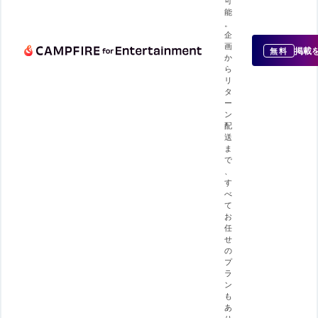
可
能
。
企
画
掲載
無料
か
ら
リ
タ
ー
ン
配
送
ま
で
、
す
べ
て
お
任
せ
の
プ
ラ
ン
も
あ