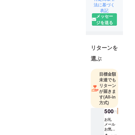
法に基づく
表記
メッセー
ジを送る
リターンを
選ぶ
目標金額
未達でも
リターン
が届きま
す
(All-in
方式)
500
円
お礼
メール
お気持
ちだけ