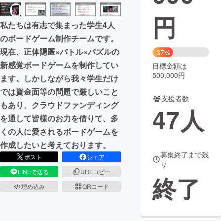
円
まちづくり・地域活性化
私たちは有志で集まった学生4人
のボードゲーム制作チームです。
CAMPFIRE for Social Good
CAMPFIRE Creation
現在、正体隠匿×バトル×パズルの
37%
CAMPFIREふるさと納税
machi-ya
コミュニティ
新感覚ボードゲームを制作してい
目標金額は
500,000円
ます。しかしながら我々学生だけ
では資金面等の問題で厳しいこと
支援者数
もあり、クラウドファンディング
47
人
を通して皆様のお力を借りて、多
くの人に愛されるボードゲームを
作成したいと考えております。
募集終了まで残
ポスト
シェア
り
LINEで送る
URLコピー
終了
埋め込み
QRコード