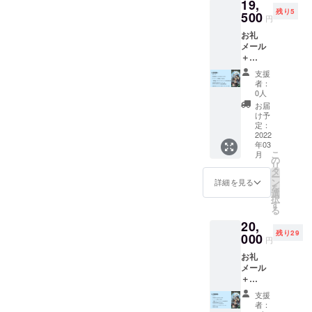
「不
19,
オンラ
が制作
る、私
数字に
支援を
＊ツー
要」と
残り5
インテ
500
したオ
たちが
宿る効
円
してい
ルや事
ご記入
ストプ
ンライ
制作し
果を活
ただく
前に準
くださ
お礼
レイ会
ン用
たボー
用し、
ページ
備いた
い。) 〜
メール
参加券1
ボード
ドゲー
裏表に
にて上
だくも
上乗せ
＋
回(任意)
ゲーム
ムデー
カード
乗せ金
の:Zoo
支援の
YouTub
＋次回
データ2
タ1つを
が変化
支援
額を設
m(画面
お願
e配信で
発売予
つ 無料
お渡し
者：
しなが
定する
オフ
い〜 支
のお名
定の制
の「オ
0人
する
らライ
ことが
ok)・オ
援いた
前読み
作中
ンライ
コース
お届
バルよ
できま
ンライ
だく際
上げ(任
ボード
ンセッ
け予
になり
り早く
す。
ンセッ
に上乗
意) ＋
ゲーム
定：
ション
ます。
役を作
ション
せ支援
ボード
2022
のオン
ツール
(Zipファ
ること
ツール
年03
をして
ゲーム
ライン
Udonari
イルに
を目指
こ
Udonari
月
いただ
「Anfa
テスト
の
um」上
なって
す次世
リ
um(事
くこと
ng」2つ
プレイ
タ
で自由
おり、
代型
ー
前準備
が可能
(送料込)
会参加
ン
にオン
詳細を見る
Udonari
ポー
を
不要) ＊
です。
＋
券1回
選
ライン
umのサ
カーで
択
内
より良
「Anfa
(任意)
す
プレイ
イト上
す。 次
る
容:Udo
いボー
ng」の
＋私達
ができ
で開く
回発売
narium
20,
ドゲー
オンラ
が制作
る、私
ことに
予定
にアク
残り29
ム制作
インテ
000
したオ
たちが
より使
円
ボード
セスい
のため
ストプ
ンライ
制作し
用でき
ゲーム
ただ
お礼
に、是
レイ会
ン用
たボー
ます) 限
のオン
き、他
メール
非よろ
参加券1
ボード
ドゲー
定15名
ライン
の参加
＋
しくお
回(任意)
ゲーム
ムデー
までで
プレイ
者や制
YouTub
願いい
＋次回
データ1
タ2つを
す。 ※
支援
会 ＊日
作メン
e配信で
たしま
発売予
つ ボー
お渡し
者：
クラウ
程:2022
バーと
のお名