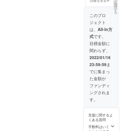
ン
ンセッ
詳細を見る
になり
信いた
のか探
を
ンセッ
のゲー
＋
券1回
選
ション
ます。
しま
りつ
択
ション
ムを発
「Anfa
(任意)
す
ツール
(Zipに
す。 2
つ、ワ
る
ツール
売する
ng」の
＋私達
Udonari
このプロ
なって
つ目の
クチン
Udonari
場合や
オンラ
が制作
um」上
おり、
ゲーム
接種に
um(事
ジェクト
次回
インテ
したオ
で自由
Udonari
紹介 プ
より自
前準備
ゲーム
ストプ
ンライ
にオン
は、
All-In方
umのサ
レイ
らの抗
不要) ＊
を発売
レイ会
ン用
ライン
イト上
ヤーは
体を作
内
式
です。
しない
参加券1
ボード
プレイ
で開く
動画配
り感染
容:Udo
場合も
回(任意)
ゲーム
ができ
目標金額に
ことに
信者と
増加を
narium
ござい
＋次回
データ2
る、私
より使
なって
防ぐ正
にアク
関わらず、
ますの
発売予
つ ＋説
たちが
用でき
企画に
体隠匿
セスい
でご了
定の制
明書に
制作し
2022/01/16
ます) 限
参加す
ゲー
ただ
承くだ
作中
お名前
たボー
定５名
ること
ム。
き、他
23:59:59
ま
さい。
ボード
記載 完
ドゲー
までで
でチャ
ゲーム
の参加
プロ
ゲーム
成した
ムデー
でに集まっ
す。 ※
ンネル
中は正
者や制
ジェク
のオン
ボード
タ2つを
クラウ
登録者
体に関
作メン
た金額が
ト支援
ライン
ゲーム
お渡し
ドファ
数を増
する情
バーと
のペー
テスト
「Anfa
する
ファンディ
ンディ
やすこ
報は一
次回発
ジにて
プレイ
ng」の
コース
ング募
とを目
切口に
売予定
ングされま
必要事
会参加
説明書
になり
集終了
的とし
出せな
ボード
項をご
券1回
にお名
ます。
す。
後一か
ます。
いた
ゲーム
入力の
(任意)
前を記
(Zipファ
月以内
また、
め、プ
をプレ
際、"備
＋私達
載させ
イルに
にデー
各プレ
レイ
イして
考欄"に
が制作
ていた
なって
タを送
イヤー
ヤー間
支援に関するよ
いただ
ご自身
したオ
だく
おり、
信いた
は企画
で行わ
くある質問
きま
のお名
ンライ
コース
Udonari
しま
参加者
れる検
す。プ
前また
ン用
になり
手数料はいく
umのサ
す。
全員を
査キッ
レイ人
はニッ
ボード
ます。