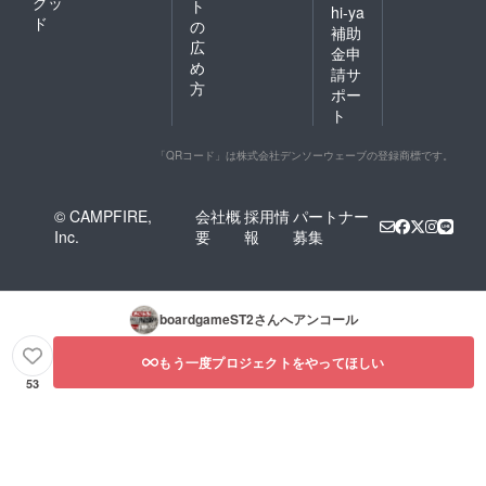
グッ
にて必
げて欲
ト
より良
支援を
hi-ya
に、是
要事項
しいお
ド
いボー
の
してい
補助
非よろ
をご入
名前を
ドゲー
ただく
広
しくお
金申
力の
ご記入
ム制作
ページ
め
願いい
際、"備
請サ
くださ
のため
にて上
たしま
方
考欄"に
い。 (※
に、是
ポー
乗せ金
す。 ＊
ご自身
読み上
非よろ
額を設
ト
支援を
のお名
げやオ
しくお
定する
してい
前また
ンライ
願いい
ことが
ただく
「QRコード」は株式会社デンソーウェーブの登録商標です。
はニッ
ンプレ
たしま
できま
ページ
クネー
イ会の
す。 ＊
す。
にて上
ムな
参加を
支援を
乗せ金
ど、
希望さ
してい
© CAMPFIRE,
会社概
採用情
パートナー
額を設
YouTub
れない
ただく
Inc.
要
報
募集
定する
e配信で
方は"備
ページ
ことが
読み上
考欄"に
にて上
できま
げて欲
「不
乗せ金
す。
しいお
要」と
額を設
名前を
ご記入
定する
boardgameST2
さんへアンコール
ご記入
くださ
ことが
くださ
い。) 〜
できま
もう一度プロジェクトをやってほしい
い。 (※
上乗せ
す。
読み上
53
支援の
げやオ
お願
ンライ
い〜 支
ンプレ
援いた
イ会の
だく際
参加を
に上乗