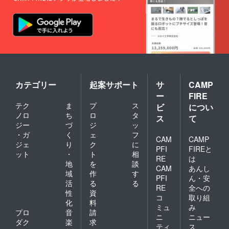
ヤーは
が苦手
環境 ＊
ただ
くださ
支援を
narium
際、"備
大幅に
な人も
使用
き、他
い。 (※
してい
にアク
考欄"に
登録者
心理戦
ツー
の参加
読み上
ただく
セスい
ご自身
数が減
が楽し
ル:Zoo
者や制
げや
ページ
ただ
のお名
少して
める
m・
作メン
ボード
にて上
き、他
前また
しまう
ゲーム
Udonari
バーと
ゲーム
乗せ金
の参加
はニッ
ため、
です。
um ＊内
ボード
の
額を設
者や制
クネー
炎上を
ゲーム
容:Udo
ゲーム
「Anfa
定する
作メン
ムな
避けて
に関し
narium
「Anfa
ng」オ
ことが
バーと
ど、
企画に
て質問
にアク
ng」と
ンライ
できま
ボード
YouTub
参加
カテゴリー
起案サポート
サ
CAMP
がござ
セスい
次回発
ンプレ
す。
ゲーム
e配信の
し、自
いまし
ただ
売予定
ー
FIRE
イ会の
「Anfa
読み上
身の配
たら
き、他
のボー
参加を
テク
ま
プ
ス
ng」と
ビ
につい
げや説
信チャ
Twitter(
の参加
ドゲー
希望さ
次回発
明書に
ノロ
ち
ロ
タ
ンネル
@board
ス
て
者や制
ムをプ
れない
売予定
記載し
を盛り
ジー
づ
ジ
ッ
gameS
作メン
レイし
方は"備
のボー
て欲し
上げま
T2)まで
バーと
・ガ
く
ェ
フ
ていた
考欄"に
ドゲー
CAM
CAMP
いお名
しょ
にどう
ボード
だきま
ジェ
り
ク
に
「不
ムをプ
前をご
う。
PFI
FIREと
ぞ！ オ
ゲーム
す。 プ
要」と
ット
・
ト
相
レイし
記入く
ゲーム
ンライ
RE
は
「Anfa
ロジェ
ご記入
ていた
地
を
談
ださ
に関し
ンプレ
ng」と
クト支
CAM
あんし
くださ
だきま
い。 (※
て質問
域
作
す
イ会 詳
次回発
援の
い。) 〜
PFI
ん・安
す。 プ
読み上
がござ
細は本
活
る
る
売予定
ページ
上乗せ
ロジェ
RE
全への
げやオ
いまし
文でご
のボー
にて必
性
資
支援の
クト支
ンライ
コ
取り組
たら
確認く
ドゲー
要事項
お願
化
料
援の
ンプレ
Twitter(
ださ
ミュ
み
ムをプ
をご入
い〜 支
ページ
プロ
音
請
イ会の
@board
い。 ＊
レイし
ニ
ニュー
力の
援いた
にて必
参加を
ダク
楽
求
gameS
日
ていた
際、"備
だく際
ティ
ス
要事項
希望さ