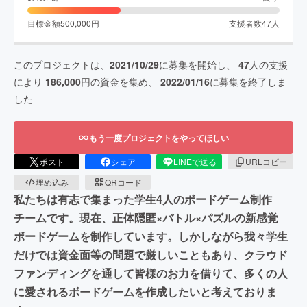
目標金額
500,000
円
支援者数
47
人
このプロジェクトは、
2021/10/29
に募集を開始し、
47
人の支援
により
186,000
円の資金を集め、
2022/01/16
に募集を終了しま
した
もう一度プロジェクトをやってほしい
ポスト
シェア
LINEで送る
URLコピー
埋め込み
QRコード
私たちは有志で集まった学生4人のボードゲーム制作
チームです。現在、正体隠匿×バトル×パズルの新感覚
ボードゲームを制作しています。しかしながら我々学生
だけでは資金面等の問題で厳しいこともあり、クラウド
ファンディングを通して皆様のお力を借りて、多くの人
に愛されるボードゲームを作成したいと考えておりま