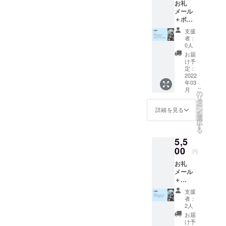
お礼
を読み
しくお
定する
メール
上げさ
願いい
ことが
＋ボー
せてい
たしま
できま
ドゲー
ただき
す。 ＊
す。
支援
ム
ます。
支援を
者：
「Anfa
※クラウ
してい
0人
ng」1つ
ドファ
ただく
お届
(送料込)
ンディ
ページ
け予
＋
ング募
定：
にて上
YouTub
2022
集終了
乗せ金
年03
e配信で
後１ヶ
額を設
こ
月
のお名
月以内
の
定する
リ
前読み
の配信
タ
ことが
ー
上げ(任
で読み
ン
できま
詳細を見る
を
意) ＋
上げさ
選
す。
択
「Anfa
せてい
す
る
ng」の
ただき
5,5
オンラ
ます。
インプ
00
プロ
円
レイ会
ジェク
お礼
参加券1
ト支援
メール
回 オン
のペー
＋
ライン
ジにて
YouTub
での
必要事
支援
e配信で
「Anfa
項をご
者：
のお名
ng」の
入力の
2人
前読み
プレイ
際、"備
お届
上げ(任
会に参
考欄"に
け予