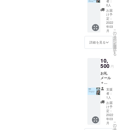
ゲーム
望され
者：
セスい
のお名
入りの
「Anfa
0人
ない方
ただ
前読み
コース
ng」オ
は"備考
お届
き、他
上げ(任
を3つ購
ンライ
け予
欄"に
の参加
意) ＋
入する
定：
ンプレ
「不
者や制
ボード
2022
より
イ会 ＊
要」と
作メン
年03
ゲーム
1000円
日
ご記入
バーと
こ
月
「Anfa
安い
の
程:2022
くださ
ボード
リ
ng」1つ
セット
タ
年1月～
い。) 〜
ゲーム
ー
(送料込)
価格で
ン
4月頃予
詳細を見る
上乗せ
「Anfa
を
＋
す。 プ
選
定 (参加
支援の
ng」を
択
「Anfa
ロジェ
す
人数を
お願
プレイ
る
ng」の
クト支
考慮
い〜 支
してい
10,
オンラ
援の
し、日
援いた
ただき
インプ
500
ページ
程調整
だく際
円
ます。
レイ会
にて必
致しま
に上乗
プレイ
お礼
参加券1
要事項
す。) ＊
せ支援
人数が
メール
回(任意)
をご入
場所:ご
をして
合計3名
＋
＋次回
力の
自宅等
いただ
～6名に
YouTub
発売予
際、"備
のパソ
くこと
支援
なるよ
e配信で
定の制
考欄"に
コンで
者：
が可能
うに調
のお名
作中
ご自身
1人
Zoomが
です。
整致し
前読み
ボード
のお名
使用で
お届
より良
ます。
上げ(任
ゲーム
前また
け予
きるオ
いボー
(Zoom
意) ＋
のオン
定：
はニッ
ンライ
ドゲー
を使用
ボード
2022
ライン
クネー
ン環境
ム制作
して
年03
ゲーム
テスト
ムな
＊ツー
のため
ゲーム
こ
月
「Anfa
プレイ
の
ど、
ルや事
に、是
や
リ
ng」4つ
会参加
タ
YouTub