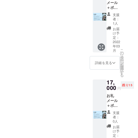
「Anfa
ご記入
メール
回(任意)
をご入
ただく
いただ
ng」を
くださ
＋ボー
＋次回
力の
可能性
くこと
プレイ
い。 (※
ドゲー
発売予
際、"備
がござ
が可能
支援
してい
読み上
ム
定の制
考欄"に
いま
者：
です。
ただき
げを希
「Anfa
作中
ご自身
1人
す。 限
より良
ます。
望され
ng」1つ
ボード
のお名
定15名
お届
いボー
プレイ
ない方
(送料込)
ゲーム
前また
け予
までで
ドゲー
人数が
は"備考
＋
のオン
定：
はニッ
す。
ム制作
合計3名
欄"に
YouTub
2022
ライン
クネー
ゲーム
のため
～6名に
「不
年03
e配信で
テスト
ムな
紹介 ・
に、是
なるよ
こ
月
要」と
のお名
プレイ
の
ど、
数字に
非よろ
うに調
リ
ご記入
前読み
会参加
タ
YouTub
宿る効
しくお
整致し
ー
くださ
上げ(任
券1回
ン
e配信で
詳細を見る
果を活
願いい
ます。
を
い。) 〜
意) ＋
ボード
選
読み上
用し、
たしま
(Zoom
択
上乗せ
「Anfa
ゲーム
す
げて欲
裏表に
す。 ＊
を使用
る
支援の
ng」の
「Anfa
しいお
カード
支援を
して
お願
17,
オンラ
ng」2つ
名前を
が変化
してい
ゲーム
い〜 支
残り15
インテ
000
セット
ご記入
しなが
円
ただく
や
援いた
ストプ
＋次回
くださ
らライ
ページ
Udonari
だく際
お礼
レイ会
発売予
い。 (※
バルよ
にて上
umの操
に上乗
メール
参加券1
定の制
読み上
り早く
乗せ金
作説明
せ支援
＋ボー
回(任意)
作中
げの参
役を作
額を設
を致し
をして
ドゲー
＋次回
ボード
加を希
ること
支援
定する
ます) プ
いただ
ム
発売予
ゲーム
望され
者：
を目指
ことが
ロジェ
くこと
「Anfa
定の制
をオン
0人
ない方
す次世
できま
クト支
が可能
ng」1つ
作中
ライン
は"備考
お届
代型
す。
援の
です。
(送料込)
ボード
でテス
け予
欄"に
ポー
ページ
より良
＋
ゲーム
定：
トプレ
「不
カーで