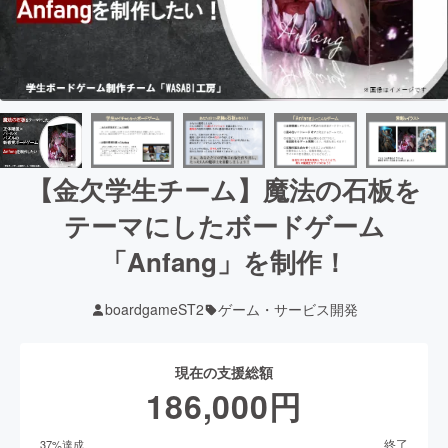
【金欠学生チーム】魔法の石板を
テーマにしたボードゲーム
「Anfang」を制作！
boardgameST2
ゲーム・サービス開発
現在の支援総額
186,000
円
終了
37
%達成