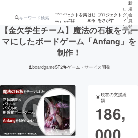
新
ロ
規
グ
会
プロジェクトを掲
はじ
プロジェクト
/
載するには
める
をさがす
イ
員
ン
登
【金欠学生チーム】魔法の石板をテー
録
マにしたボードゲーム「Anfang」を
制作！
人気のプロ
注目のリ
注目の新着プロ
募集終了が近いプ
もうすぐ公開
ジェクト
ターン
ジェクト
ロジェクト
されます
boardgameST2
ゲーム・サービス開発
アート・写真
音楽
現在の支援総
テクノロジー・ガジェット
ゲーム・サ
額
186,
映像・映画
書籍・雑誌
000
ビジネス・起業
チャレンジ