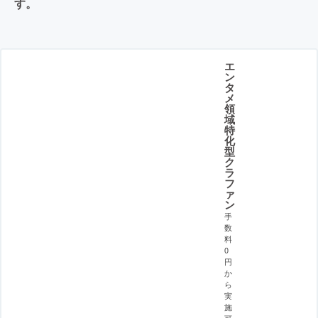
す。
エ
ン
タ
メ
領
域
特
化
型
ク
ラ
フ
ァ
ン
手
数
料
0
円
か
ら
実
施