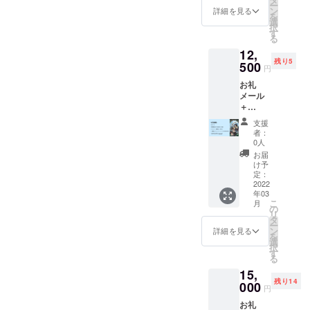
前に準
非よろ
Udonari
ー
(送料込)
券1回
ン
e配信で
詳細を見る
備いた
しくお
umの操
を
ボード
次回発
選
読み上
だくも
願いい
作説明
択
ゲーム
売予定
す
げて欲
の:Zoo
たしま
を致し
る
「Anfa
の制作
しいお
m(画面
す。 ＊
ます) プ
12,
ng」4つ
中ボー
名前を
オフ
支援を
ロジェ
残り5
セット
500
ドゲー
ご記入
ok)・オ
円
してい
クト支
になり
ムをオ
くださ
ンライ
ただく
援の
お礼
ます。
ンライ
い。 (※
ンセッ
ページ
ページ
メール
ボード
ンでテ
読み上
ション
にて上
にて必
＋
ゲーム
ストプ
げを希
ツール
乗せ金
要事項
YouTub
「Anfa
レイし
望され
Udonari
支援
額を設
をご入
e配信で
ng」1つ
ていた
ない方
者：
um(事
定する
力の
のお名
入りの
だける
0人
は"備考
前準備
ことが
際、"備
前読み
コース
コース
欄"に
お届
不要) ＊
できま
考欄"に
上げ(任
を4つ購
になり
け予
「不
内
す。
ご自身
意) ＋
入する
定：
ます。
要」と
容:Udo
のお名
ボード
2022
より
直接感
ご記入
narium
前また
年03
ゲーム
1500円
想やご
くださ
にアク
こ
はニッ
月
「Anfa
安い
の
意見を
い。) 〜
セスい
リ
クネー
ng」2つ
セット
タ
いただ
上乗せ
ただ
ー
ムな
(送料込)
価格で
ン
き、次
詳細を見る
支援の
き、他
を
ど、
＋
す。 プ
選
回発売
お願
の参加
択
YouTub
「Anfa
ロジェ
す
予定の
い〜 支
者や制
る
e配信で
ng」の
クト支
ゲーム
援いた
作メン
読み上
15,
オンラ
援の
制作に
だく際
バーと
げて欲
残り14
インプ
000
ページ
意見を
に上乗
円
ボード
しいお
レイ会
にて必
反映さ
せ支援
ゲーム
名前を
お礼
参加券1
要事項
せてい
をして