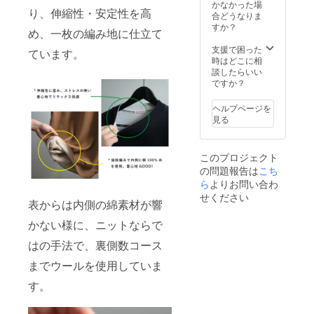
かなかった場
り、伸縮性・安定性を高
合どうなりま
すか？
め、一枚の編み地に仕立て
支援で困った
ています。
時はどこに相
談したらいい
ですか？
ヘルプページを
見る
このプロジェクト
の問題報告は
こち
ら
よりお問い合わ
せください
表からは内側の綿素材が響
かない様に、ニットならで
はの手法で、裏側数コース
までウールを使用していま
す。