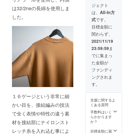
ジェクト
は32/2neの長綿を使用しま
は、
All-In方
した。
式
です。
目標金額に
関わらず、
2021/11/19
23:59:59
ま
でに集まっ
た金額が
ファンディ
ングされま
す。
１６ゲージという非常に細
支援に関するよ
かい目を、接結編みの技法
くある質問
手数料はいく
で全く表情や特性の違う素
らかかります
か？
材を接結部にナイロンスト
レッチ糸を入れ込む事によ
目標金額に届