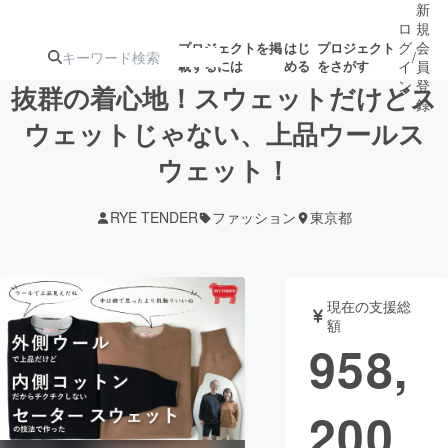
新
ロ
規
グ
会
プロジェクトを掲
はじ
プロジェクト
/
載するには
める
をさがす
イ
員
ン
登
抜群の着心地！スウェットだけどス
録
ウェットじゃない、上品ウールス
ウェット！
人気のプロ
注目のリ
注目の新着プロ
募集終了が近いプ
もうすぐ公開
ジェクト
ターン
ジェクト
ロジェクト
されます
RYE TENDER
ファッション
東京都
アート・写真
音楽
現在の支援総
テクノロジー・ガジェット
ゲーム・サ
額
958,
映像・映画
書籍・雑誌
200
ビジネス・起業
チャレンジ