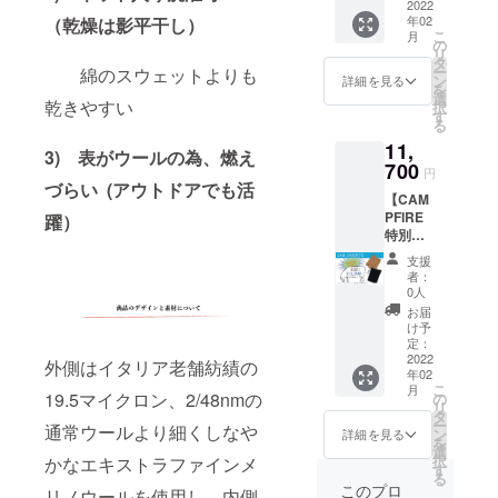
→¥16,2
2022
ズ/カ
年02
（乾燥は影平干し）
00(税/送
ラーを1
こ
月
料込）
枚ずつ
の
リ
お選び
タ
ー
綿のスウェットよりも
くださ
ン
詳細を見る
を
い。
選
乾きやすい
択
す
る
11,
3) 表がウールの為、燃え
700
円
づらい (アウトドアでも活
【CAM
PFIRE
躍）
特別価
格】
支援
2nd
者：
SHORT
0人
S 一般
お届
販売予
け予
定価格
定：
¥13,000
2022
外側はイタリア老舗紡績の
年02
→¥11,7
こ
月
00(税/送
19.5マイクロン、2/48nmの
の
リ
料込）
タ
ー
通常ウールより細くしなや
ン
詳細を見る
を
選
択
かなエキストラファインメ
す
る
このプロ
リノウールを使用し、内側