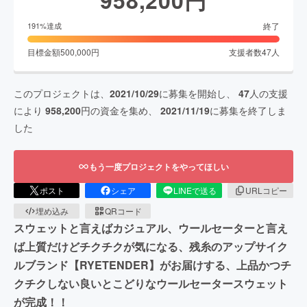
終了
191
%達成
目標金額
500,000
円
支援者数
47
人
このプロジェクトは、
2021/10/29
に募集を開始し、
47
人の支援
により
958,200
円の資金を集め、
2021/11/19
に募集を終了しま
した
もう一度プロジェクトをやってほしい
ポスト
シェア
LINEで送る
URLコピー
埋め込み
QRコード
スウェットと言えばカジュアル、ウールセーターと言え
ば上質だけどチクチクが気になる、残糸のアップサイク
ルブランド【RYETENDER】がお届けする、上品かつチ
クチクしない良いとこどりなウールセータースウェット
が完成！！