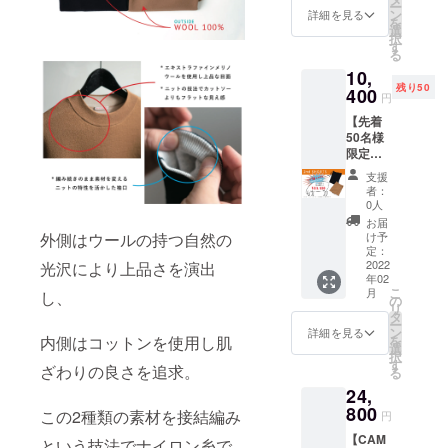
参加でき
ー
くださ
ン
詳細を見る
を
る。
い。
選
択
す
適正な循環
る
を生み出す
10,
残り50
400
ための行動
円
をRYE
【先着
50名様
TENDERは
限定価
選んでいき
格】
支援
ます。
2nd
者：
SHORT
0人
S 一般
お届
販売予
け予
外側はウールの持つ自然の
定価格
定：
¥13,000
2022
光沢により上品さを演出
年02
→¥10,4
こ
月
し、
00(税/送
の
リ
料込）
タ
ー
ン
詳細を見る
を
内側はコットンを使用し肌
選
択
す
ざわりの良さを追求。
る
24,
800
この2種類の素材を接結編み
円
【CAM
という技法でナイロン糸で