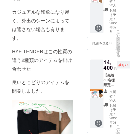
者：
ER ,
とを追求
22人
2nd
お届
し、
カジュアルな印象になり易
SHORT
け予
原料の選定
S セッ
定：
く、外出のシーンによって
トアッ
2022
からユー
年02
プ 一般
は適さない場合も有りま
ザーの手に
こ
月
販売予
の
リ
渡るまで、
す。
定価格
タ
ー
¥31,000
ン
詳細を見る
全ての工程
を
→¥21,7
選
を自分たち
択
RYE TENDERはこの性質の
00(税/送
す
る
料込）
の目の届く
違う2種類のアイテムを掛け
14,
SWEAT
範囲で行
残り25
ER ,
400
合わせた
円
う。
SHORT
【先着
S サイ
「モノ」が
50名様
ズ/カ
良いとこどりのアイテムを
生まれ、着
限定価
ラー違
格】 1st
られる背景
いでお
開発しました。
支援
SWEAT
選びい
者：
に意識を巡
ER 一般
ただけ
25人
らせる。
販売予
ます。
お届
定価格
ご希望
それらのア
け予
¥18,000
のサイ
定：
クションに
→¥14,4
2022
ズ/カ
年02
誰もが主体
00(税/送
ラーを1
こ
月
料込）
枚ずつ
の
的に楽しく
リ
お選び
タ