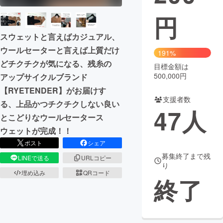
円
まちづくり・地域活性化
スウェットと言えばカジュアル、
ウールセーターと言えば上質だけ
CAMPFIRE for Social Good
CAMPFIRE Creation
191%
どチクチクが気になる、残糸の
CAMPFIREふるさと納税
machi-ya
コミュニティ
目標金額は
500,000円
アップサイクルブランド
【RYETENDER】がお届けす
支援者数
る、上品かつチクチクしない良い
47
人
とこどりなウールセータース
ウェットが完成！！
ポスト
シェア
募集終了まで残
LINEで送る
URLコピー
り
埋め込み
QRコード
終了