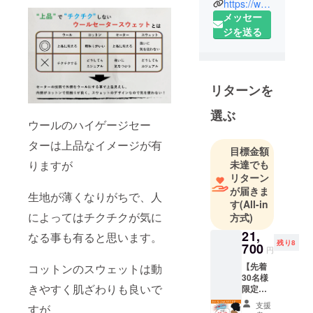
ト。
https://www.instagram.com/rye_tender/
衣料品の生
メッセー
産の背景に
ジを送る
は、衣類に
なることな
く捨てされ
リターンを
てゆく糸や
生地が存在
選ぶ
します。 こ
ウールのハイゲージセー
のような境
ターは上品なイメージが有
目標金額
遇にある原
未達でも
りますが
料から衣類
リターン
をつくり、
が届きま
生地が薄くなりがちで、人
世の中に送
す
(All-in
り出してい
によってはチクチクが気に
方式)
く。
21,
なる事も有ると思います。
残り8
700
円
破棄予定の
【先着
コットンのスウェットは動
素材の価値
30名様
きやすく肌ざわりも良いで
限定価
を最大限に
格】 1st
支援
引き出すこ
すが
SWEAT