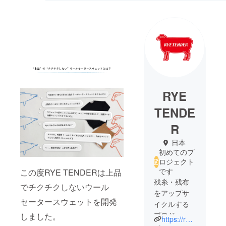
RYE
TENDE
R
日本
初めてのプ
ロジェクト
です
この度RYE TENDERは上品
残糸・残布
でチクチクしないウール
をアップサ
セータースウェットを開発
イクルする
プロジェク
しました。
https://ryetender.com/