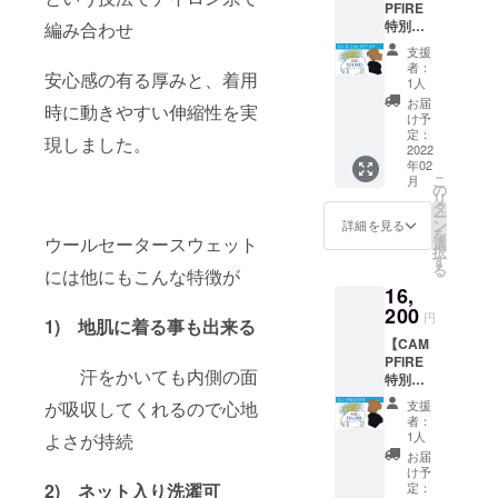
PFIRE
特別価
編み合わせ
格】 1st
支援
SWEAT
者：
安心感の有る厚みと、着用
ER ,
1人
2nd
お届
時に動きやすい伸縮性を実
SHORT
け予
S セッ
定：
現しました。
トアッ
2022
年02
プ 一般
こ
月
販売予
の
リ
定価格
タ
ー
¥31,000
ン
詳細を見る
を
→¥24,8
ウールセータースウェット
選
択
00(税/送
す
る
には他にもこんな特徴が
料込）
16,
SWEAT
ER ,
200
円
1) 地肌に着る事も出来る
SHORT
【CAM
S サイ
PFIRE
ズ/カ
汗をかいても内側の面
特別価
ラー違
格】 1st
いでお
支援
が吸収してくれるので心地
SWEAT
選びい
者：
ER 一般
ただけ
1人
よさが持続
販売予
ます。
お届
定価格
ご希望
け予
¥18,000
のサイ
定：
2) ネット入り洗濯可