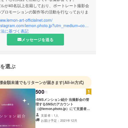
ルが40名以上在籍しており、ポートレート撮影会
のプロモーションの製作等の活動を行なっておりま
www.lemon-art-officialnet.com/
https://instagram.com/lemon.photo.jp?utm_medium=copy_link
引法に基づく表記
メッセージを送る
を選ぶ
標金額未達でもリターンが届きます
(All-in方式)
500
円
▫︎SNSメンション紹介 当撮影会の管
理するSNSのアカウント
（@lemon.photo.jp）にて支援者様
のアカウントをメンションし紹介さ
支援者：1人
せて頂きます。 ✳︎個人アカウントで
お届け予定：2021年12月
も事業アカウントでも可能です。メ
ンション紹介を希望される方は、備