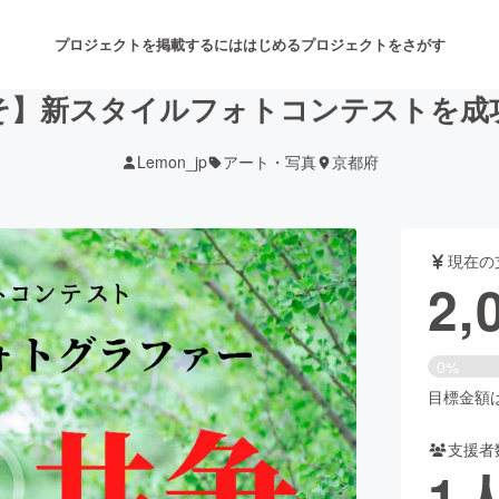
プロジェクトを掲載するには
はじめる
プロジェクトをさがす
そ】新スタイルフォトコンテストを成
Lemon_jp
アート・写真
京都府
注目のリターン
注目の新着プロジェクト
募集終了が近いプロジェクト
も
現在の
音楽
舞台・パフォーマンス
2,
ゲーム・サービス開発
フード・飲食店
0%
書籍・雑誌出版
アニメ・漫画
目標金額は1
支援者
チャレンジ
ビューティー・ヘルスケ
1