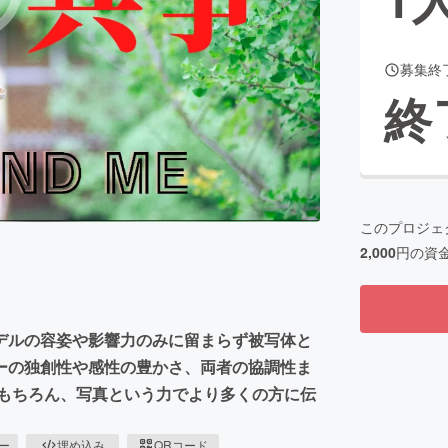
募集終
CAMPFIRE for Social Good
CAMPFIRE Creation
終
CAMPFIREふるさと納税
machi-ya
コミュニティ
このプロジェ
2,000
円の資
デルの容姿や影響力のみに留まらず被写体と
ーの独創性や感性の豊かさ、両者の協調性ま
はもちろん、写真という力でより多くの方に伝
ピー
埋め込み
QRコード