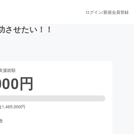
ログイン
/
新規会員登録
功させたい！！
うすぐ公開されます
支援総額
プロダクト
000
円
ファッション
スポーツ
,465,000円
数
ア
ソーシャルグッド
人