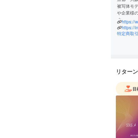
被写体モデ
や企業様
https://
特定商取
リターン
目