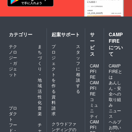
カテゴリー
起案サポート
サ
CAMP
ー
FIRE
テク
ま
プ
ス
ビ
につい
ノロ
ち
ロ
タ
ス
て
ジー
づ
ジ
ッ
・ガ
く
ェ
フ
CAM
CAMP
ジェ
り
ク
に
PFI
FIREと
ット
・
ト
相
RE
は
地
を
談
CAM
あんし
域
作
す
PFI
ん・安
活
る
る
RE
全への
性
資
コ
取り組
化
料
ミュ
み
プロ
音
請
ニ
ニュー
ダク
楽
求
ティ
ス
ト
CAM
ヘルプ
クラウドファ
フー
チ
PFI
お問い
ンディングの
ド・
ャ