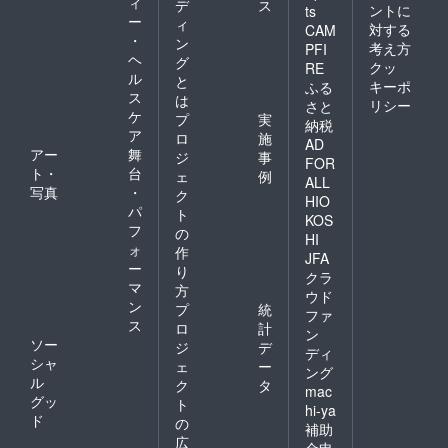
ィ
デ
ス
ントに
ts
ー
ィ
対する
CAM
・
ン
考え方
PFI
ヘ
グ
クッ
RE
ル
と
キーポ
ふる
ス
は
リシー
さと
ケ
プ
実
納税
ア
ロ
施
AD
アー
舞
ジ
事
FOR
ト・
台
ェ
例
ALL
写真
・
ク
HIO
パ
ト
KOS
フ
の
HI
ォ
作
JFA
ー
り
クラ
マ
方
ウド
ン
プ
統
ファ
ス
ロ
計
ン
ソー
ジ
デ
ディ
シャ
ェ
ー
ング
ル
ク
タ
mac
グッ
ト
hi-ya
ド
の
補助
広
金申