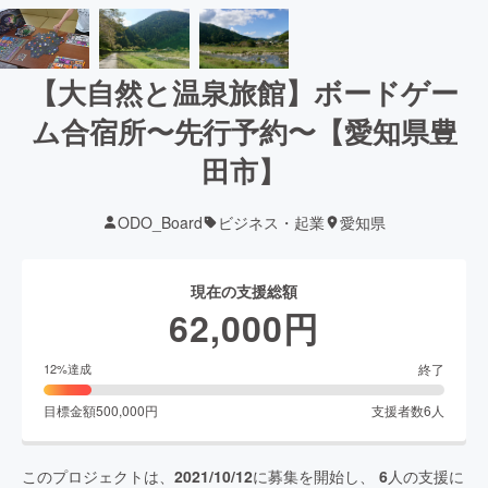
【大自然と温泉旅館】ボードゲー
ム合宿所〜先行予約〜【愛知県豊
田市】
ODO_Board
ビジネス・起業
愛知県
現在の支援総額
62,000
円
終了
12
%達成
目標金額
500,000
円
支援者数
6
人
このプロジェクトは、
2021/10/12
に募集を開始し、
6
人の支援に