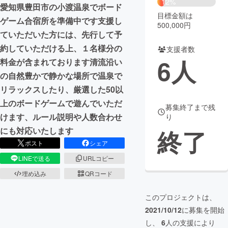
12%
愛知県豊田市の小渡温泉でボード
目標金額は
まちづくり・地域活性化
ゲーム合宿所を準備中です支援し
500,000円
ていただいた方には、先行して予
約していただける上、１名様分の
支援者数
CAMPFIRE for Social Good
CAMPFIRE Creation
6
人
料金が含まれております清流沿い
CAMPFIREふるさと納税
machi-ya
コミュニティ
の自然豊かで静かな場所で温泉で
リラックスしたり、厳選した50以
上のボードゲームで遊んでいただ
募集終了まで残
けます、ルール説明や人数合わせ
り
終了
にも対応いたします
ポスト
シェア
LINEで送る
URLコピー
埋め込み
QRコード
このプロジェクトは、
2021/10/12
に募集を開始
し、
6
人の支援により