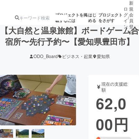
新
ロ
規
グ
会
プロジェクトを掲
はじ
プロジェクト
/
載するには
める
をさがす
イ
員
ン
登
【大自然と温泉旅館】ボードゲーム合
録
宿所〜先行予約〜【愛知県豊田市】
人気のプロ
注目のリ
注目の新着プロ
募集終了が近いプ
もうすぐ公開
ODO_Board
ビジネス・起業
愛知県
ジェクト
ターン
ジェクト
ロジェクト
されます
アート・写真
音楽
現在の支援総
額
62,0
テクノロジー・ガジェット
ゲーム・サ
00
円
映像・映画
書籍・雑誌
ビジネス・起業
チャレンジ