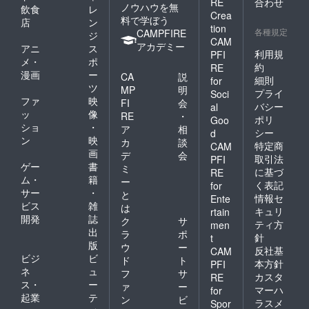
RE
合わせ
ノウハウを無
飲食
レ
Crea
料で学ぼう
店
ン
tion
各種規定
CAMPFIRE
ジ
CAM
アカデミー
アニ
ス
利用規
PFI
メ・
ポ
約
RE
漫画
ー
CA
説
細則
for
ツ
MP
明
プライ
Soci
ファ
映
FI
会
バシー
al
ッ
像
RE
・
ポリ
Goo
ショ
・
ア
相
シー
d
ン
映
カ
談
特定商
CAM
画
デ
会
取引法
PFI
ゲー
書
ミ
に基づ
RE
ム・
籍
ー
く表記
for
サー
・
と
情報セ
Ente
ビス
雑
は
キュリ
rtain
開発
誌
ク
サ
ティ方
men
出
ラ
ポ
針
t
版
ウ
ー
反社基
CAM
ビジ
ビ
ド
ト
本方針
PFI
ネ
ュ
フ
サ
カスタ
RE
ス・
ー
ァ
ー
マーハ
for
起業
テ
ン
ビ
ラスメ
Spor