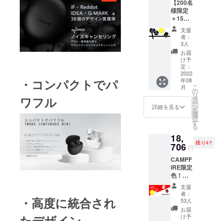
【200名
限定）
様限定
内容
＋15%
物：
OFF】
●Comfo
支援
価
buds
者：
格:1099
mini本
3人
0円（税
体 ×1 ●
お届
込） 一
充電
け予
般予定
ケース
定：
販売価
2022
×1 ● ク
・コンパクトでパ
年08
格：
リア収
こ
月
12900
納ケー
の
リ
円（税
ワフル
ス×1 ●
タ
ー
込） ※
充電
ン
詳細を見る
を
送料無
ケーブ
選
択
料（日
ル×1 ●
す
る
本国内
取扱説
18,
限定）
明書
残り47
内容
706
（日本
円
物：
語を含
CAMPF
●Comfo
む多言
IRE限定
buds
語対
色！
mini本
応）×1
【100名
体 ×1 ●
支援
様限定
充電
者：
＋28%
・高度に統合され
ケース
53人
OFF】
×1 ● ク
お届
価
リア収
け予
たデザイン