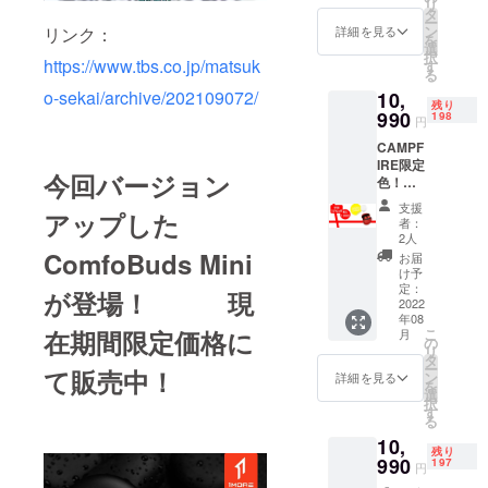
リ
格：
電ケー
タ
ー
12900
ブル×1
ン
リンク：
詳細を見る
を
円（税
● 取扱
選
択
込） ※
https://www.tbs.co.jp/matsuk
説明書
す
る
送料無
（日本
o-sekai/archive/202109072/
10,
料（日
語を含
残り
本国内
990
む多言
198
円
限定）
語対
CAMPF
内容
応）×1
IRE限定
物：
今回バージョン
色！
●Comfo
【200名
buds
支援
アップした
様限定
mini本
者：
＋15%
体 ×1 ●
2人
OFF】
充電
ComfoBuds Mini
お届
価
ケース
け予
格:1099
×1 ● 充
定：
が登場！ 現
0円（税
2022
電ケー
年08
込） 一
ブル×1
こ
在期間限定価格に
月
般予定
の
リ
販売価
タ
ー
て販売中！
格：
ン
詳細を見る
を
12900
選
択
円（税
す
る
込） ※
10,
送料無
残り
料（日
990
197
円
本国内