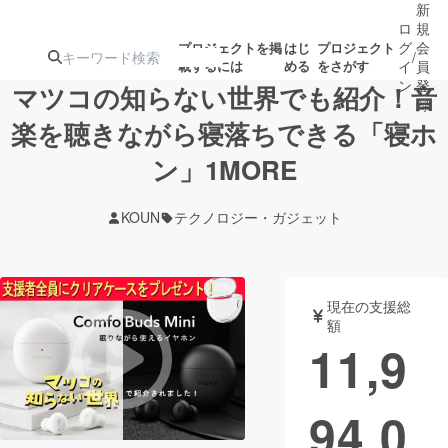
新
ロ
規
グ
会
プロジェクトを掲
はじ
プロジェクト
/
載するには
める
をさがす
イ
員
ン
登
マツコの知らない世界でも紹介！音
録
楽を聴きながら寝落ちできる「寝ホ
ン」1MORE
人気のプロ
注目のリ
注目の新着プロ
募集終了が近いプ
もうすぐ公開
ジェクト
ターン
ジェクト
ロジェクト
されます
KOUN
テクノロジー・ガジェット
アート・写真
音楽
現在の支援総
テクノロジー・ガジェット
ゲーム・サ
額
11,9
映像・映画
書籍・雑誌
94,0
ビジネス・起業
チャレンジ