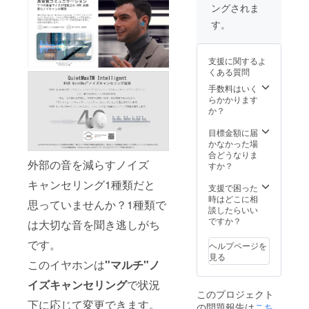
ングされま
説明書
（日本
す。
語を含
む多言
語対
支援に関するよ
応）×1
くある質問
手数料はいく
らかかります
か？
目標金額に届
かなかった場
合どうなりま
外部の音を減らすノイズ
すか？
キャンセリング1種類だと
支援で困った
時はどこに相
思っていませんか？1種類で
談したらいい
ですか？
は大切な音を聞き逃しがち
です。
ヘルプページを
見る
このイヤホンは
"マルチ"ノ
イズキャンセリング
で状況
このプロジェクト
下に応じて変更できます。
の問題報告は
こち