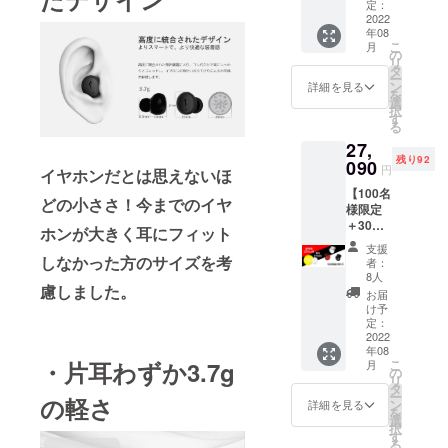
格:1870
納ケー
定：
6円（税
2022
ス×1 ●
年08
込） 一
充電
こ
月
般予定
ケーブ
の
リ
販売価
ル×1 ●
タ
ー
格：
取扱説
ン
詳細を見る
を
25800
明書
選
択
円（税
（日本
す
る
込） ※
語を含
27,
送料無
む多言
残り92
料（日
090
語対
円
イヤホンだとは思えないほ
本国内
応）×1
【100名
限定）
どの小ささ！今までのイヤ
様限定
内容
＋30%
物：
ホンが大きく耳にフィット
OFF】
●Comfo
支援
価
buds
しなかった方のサイズを考
者：
格:2709
mini本
8人
0円（税
慮しました。
体 ×2 ●
お届
込） 一
充電
け予
般予定
ケース
定：
販売価
2022
×2 ● 充
年08
格：
電ケー
こ
・片耳わずか3.7g
月
38700
ブル×2
の
リ
円（税
● クリ
タ
ー
の軽さ
込） ※
ア収納
ン
詳細を見る
を
送料無
ケース
選
択
料（日
×2 ● 取
す
る