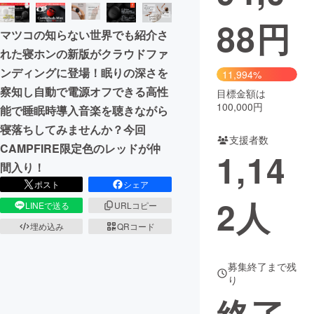
88
円
まちづくり・地域活性化
マツコの知らない世界でも紹介さ
れた寝ホンの新版がクラウドファ
CAMPFIRE for Social Good
CAMPFIRE Creation
ンディングに登場！眠りの深さを
11,994%
CAMPFIREふるさと納税
machi-ya
コミュニティ
察知し自動で電源オフできる高性
目標金額は
100,000円
能で睡眠時導入音楽を聴きながら
寝落ちしてみませんか？今回
支援者数
CAMPFIRE限定色のレッドが仲
1,14
間入り！
ポスト
シェア
2
人
LINEで送る
URLコピー
埋め込み
QRコード
募集終了まで残
り