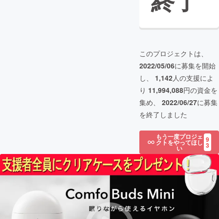
終了
このプロジェクトは、
2022/05/06
に募集を開始
し、
1,142
人の支援によ
り
11,994,088
円の資金を
集め、
2022/06/27
に募集
を終了しました
もう一度プロジェ
9
クトをやってほし
3
い