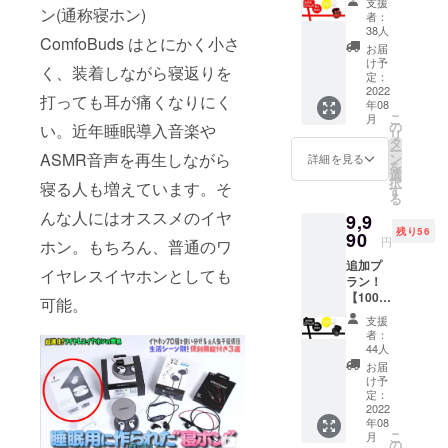
支援
ン！
う精進して
ン(通称寝ホン)
者：
【100名
38人
まいりま
ComfoBuds はとにかく小さ
様限定
お届
す。
＋23%
け予
く、装着しながら寝返りを
OFF】
定：
価
2022
打っても耳が痛くなりにく
年08
格:9990
こ
月
円（税
の
い。近年睡眠導入音楽や
リ
込） 一
タ
ー
般予定
ASMR音声を再生しながら
ン
詳細を見る
を
販売価
選
択
寝る人も増えています。そ
格：
す
る
12900
んな人にはオススメのイヤ
9,9
円（税
残り56
込） ※
90
円
ホン。もちろん、普通のワ
送料無
追加プ
料（日
イヤレスイヤホンとしても
ラン！
本国内
【100名
限定）
可能。
様限定
内容
支援
＋23%
物：
者：
OFF】
●Comfo
44人
価
buds
お届
格:9990
mini本
け予
円（税
体 ×1 ●
定：
込） 一
2022
充電
年08
般予定
ケース
こ
月
販売価
×1 ● 充
の