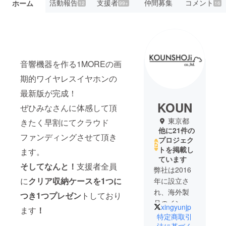
活動報告
支援者
仲間募集
コメント
ホーム
12
99+
16
音響機器を作る1MOREの画
期的ワイヤレスイヤホンの
最新版が完成！
KOUN
ぜひみなさんに体感して頂
東京都
きたく早割にてクラウド
他に21件の
ファンディングさせて頂き
プロジェク
トを掲載し
ます。
ています
そしてなんと！
支援者全員
弊社は2016
に
クリア収納ケースを1つに
年に設立さ
れ、海外製
つき1つプレゼン
トしており
品のイン
xingyunjp
ます
！
キュベー
特定商取引
ション企業
法に基づく