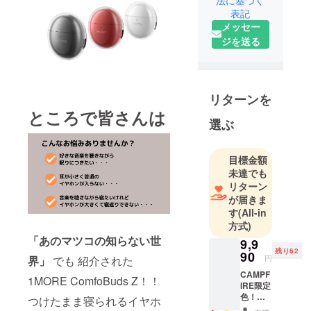
表記
です。これ
メッセー
まで数々の
ジを送る
ブランドの
ブランディ
ングを行っ
てまいりま
リターンを
した。2020
ところで皆さんは
年から海外
選ぶ
の高品質な
デジタルハ
目標金額
イテク製品
未達でも
を、日本市
リターン
場への導入
が届きま
す
(All-in
事業に注力
方式)
していま
「あのマツコの知らない世
9,9
す。独創性
残り62
90
のある商品
円
界」
でも 紹介された
を皆様のお
CAMPF
1MORE ComfoBuds Z！！
IRE限定
手元にお届
色！追
つけたまま寝られるイヤホ
けできるよ
加プラ