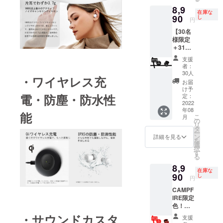
本国内
扱説明
8,9
限定）
書（日
在庫な
内容
90
本語を
し
円
物：
含む多
【30名
●Comfo
言語対
様限定
buds
応）×2
＋31%
mini本
OFF】
体 ×3 ●
支援
価
充電
者：
格:8990
ケース
30人
・ワイヤレス充
円（税
×3 ● ク
お届
込） 一
リア収
け予
般予定
電・防塵・防水性
納ケー
定：
販売価
2022
ス×3 ●
年08
格：
充電
能
こ
月
12900
ケーブ
の
リ
円（税
ル×3 ●
タ
ー
込） ※
取扱説
ン
詳細を見る
を
送料無
明書
選
択
料（日
（日本
す
る
本国内
語を含
8,9
限定）
む多言
在庫な
内容
90
語対
し
円
物：
応）×3
CAMPF
●Comfo
IRE限定
buds
色！
mini本
【30名
体 ×1 ●
・サウンドカスタ
支援
様限定
充電