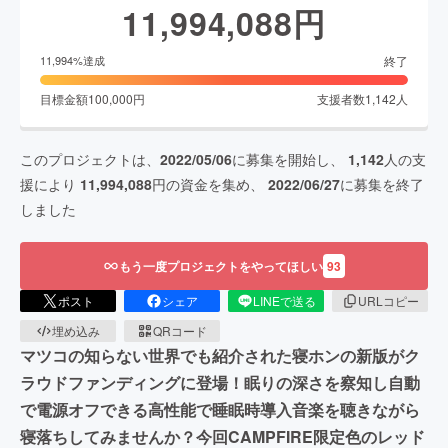
11,994,088
円
終了
11,994
%達成
目標金額
100,000
円
支援者数
1,142
人
このプロジェクトは、
2022/05/06
に募集を開始し、
1,142
人の支
援により
11,994,088
円の資金を集め、
2022/06/27
に募集を終了
しました
もう一度プロジェクトをやってほしい
93
ポスト
シェア
LINEで送る
URLコピー
埋め込み
QRコード
マツコの知らない世界でも紹介された寝ホンの新版がク
ラウドファンディングに登場！眠りの深さを察知し自動
で電源オフできる高性能で睡眠時導入音楽を聴きながら
寝落ちしてみませんか？今回CAMPFIRE限定色のレッド