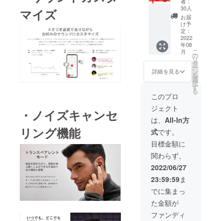
者：
＋31%
ケース
30人
マイズ
OFF】
×1 ● 充
お届
価
電ケー
け予
格:8990
ブル×1
定：
円（税
2022
● 取扱
年08
込） 一
説明書
こ
月
般予定
（日本
の
リ
販売価
語を含
タ
ー
格：
む多言
ン
詳細を見る
を
12900
語対
選
択
円（税
応）×1
す
る
込） ※
このプロ
送料無
ジェクト
料（日
・ノイズキャンセ
本国内
は、
All-In方
限定）
リング機能
式
です。
内容
物：
目標金額に
●Comfo
関わらず、
buds
mini本
2022/06/27
体 ×1 ●
23:59:59
ま
充電
ケース
でに集まっ
×1 ● 充
た金額が
電ケー
ブル×1
ファンディ
● 取扱