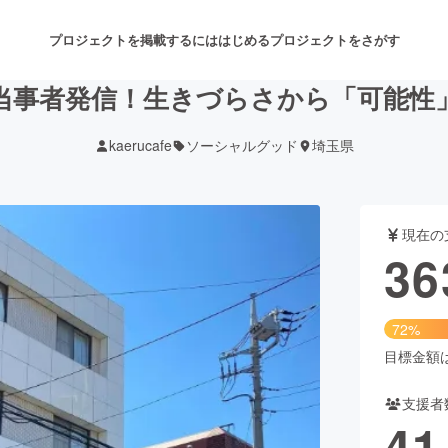
プロジェクトを掲載するには
はじめる
プロジェクトをさがす
当事者発信！生きづらさから「可能性
kaerucafe
ソーシャルグッド
埼玉県
注目のリターン
注目の新着プロジェクト
募集終了が近いプロジェクト
も
現在の
音楽
舞台・パフォーマンス
36
ゲーム・サービス開発
フード・飲食店
72%
書籍・雑誌出版
アニメ・漫画
目標金額は5
支援者
チャレンジ
ビューティー・ヘルスケ
41