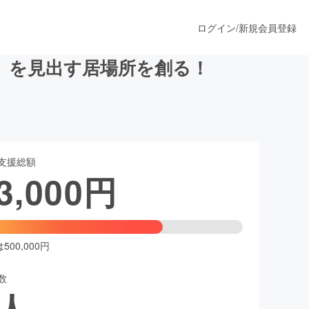
ログイン
/
新規会員登録
」を見出す居場所を創る！
うすぐ公開されます
支援総額
プロダクト
3,000
円
ファッション
スポーツ
00,000円
数
ア
ソーシャルグッド
人