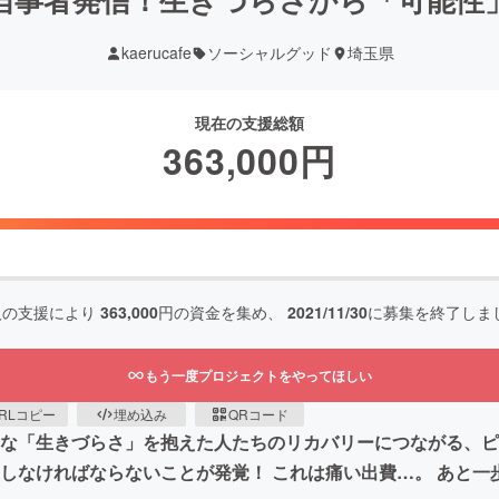
kaerucafe
ソーシャルグッド
埼玉県
現在の支援総額
363,000
円
人の支援により
363,000
円の資金を集め、
2021/11/30
に募集を終了しま
もう一度プロジェクトをやってほしい
RLコピー
埋め込み
QRコード
まな「生きづらさ」を抱えた人たちのリカバリーにつながる、ピ
しなければならないことが発覚！ これは痛い出費…。 あと一