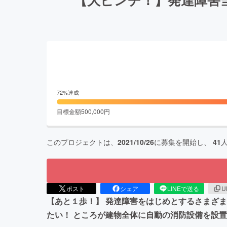
72
%達成
目標金額
500,000
円
このプロジェクトは、
2021/10/26
に募集を開始し、
41
ポスト
シェア
LINEで送る
U
【あと１歩！】 発達障害をはじめとするさまざ
たい！ ところが建物全体に自動の消防設備を設置