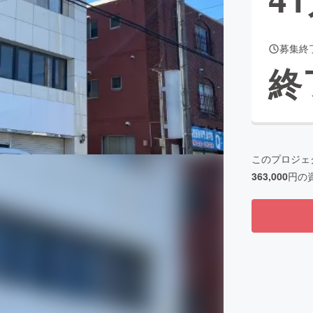
募集終
CAMPFIRE for Social Good
CAMPFIRE Creation
終
CAMPFIREふるさと納税
machi-ya
コミュニティ
このプロジェ
363,000
円の