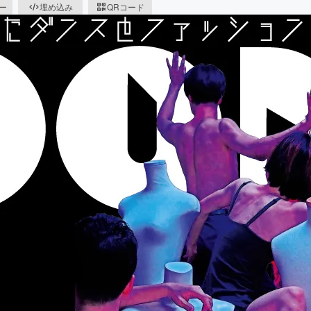
ピー
埋め込み
QRコード