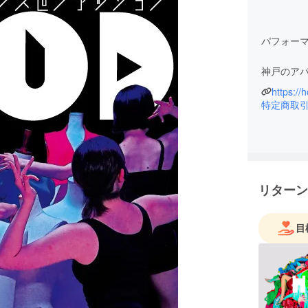
パフォーマ
神戸のアパ
https://
パフォー
特定商取
クロスジ
『HOOD
リターン
繰り返す時
目
HOOD(
"自分らし
く。