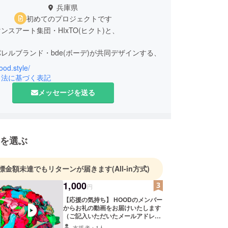
兵庫県
初めてのプロジェクトです
ンスアート集団・HIxTO(ヒクト)と、
レルブランド・bde(ボーデ)が共同デザインする、
hood.style/
マンスアート×ファッションショーの
引法に基づく表記
メッセージを送る
ャンル舞台作品。
 命のあるマネキンショー』
を選ぶ
代から産み出されるHOOD(集団)で作られていく
標金額未達でもリターンが届きます
(All-in方式)
性質)をファッションが象徴していく中で、
1,000
く生きる身体とファッションのHOOD(状態)"を描
円
【応援の気持ち】 HOODのメンバー
からお礼の動画をお届けいたします
（ご記入いただいたメールアドレス
にお送りいたします）
支援者：1人