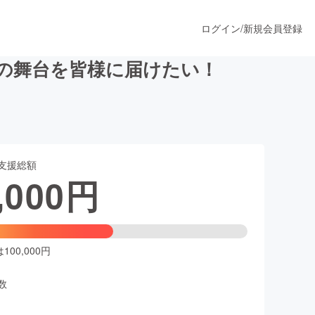
ログイン
/
新規会員登録
の舞台を皆様に届けたい！
うすぐ公開されます
支援総額
プロダクト
,000
円
ファッション
スポーツ
00,000円
数
ア
ソーシャルグッド
人