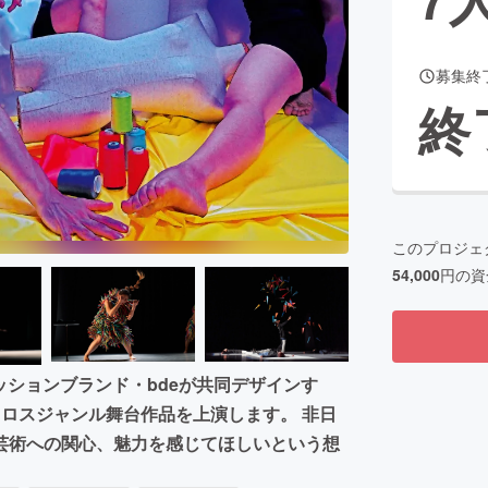
募集終
CAMPFIRE for Social Good
CAMPFIRE Creation
終
CAMPFIREふるさと納税
machi-ya
コミュニティ
このプロジェ
54,000
円の資
ッションブランド・bdeが共同デザインす
ロスジャンル舞台作品を上演します。 非日
芸術への関心、魅力を感じてほしいという想