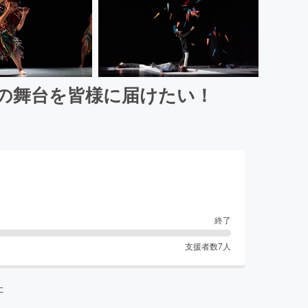
の舞台を皆様に届けたい！
終了
支援者数
7
人
た