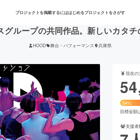
プロジェクトを掲載するには
はじめる
プロジェクトをさがす
スグループの共同作品。新しいカタチ
HOOD
舞台・パフォーマンス
兵庫県
注目のリターン
注目の新着プロジェクト
募集終了が近いプロジェクト
も
現在の
音楽
舞台・パフォーマンス
54
ゲーム・サービス開発
フード・飲食店
54%
書籍・雑誌出版
アニメ・漫画
目標金額は1
支援者
チャレンジ
ビューティー・ヘルスケ
7