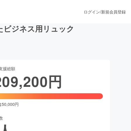
ログイン
/
新規会員登録
たビジネス用リュック
うすぐ公開されます
支援総額
プロダクト
209,200
円
ファッション
スポーツ
0,000円
数
ア
ソーシャルグッド
人