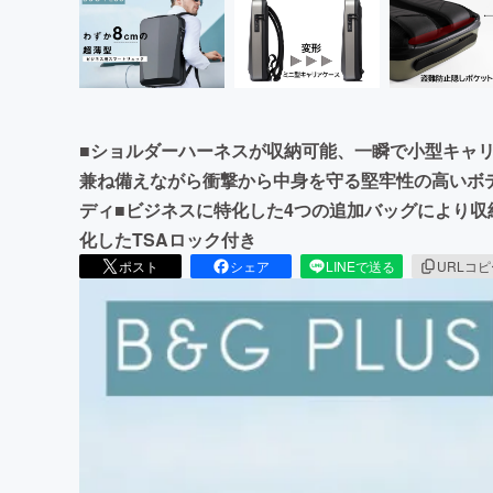
■ショルダーハーネスが収納可能、一瞬で小型キャ
兼ね備えながら衝撃から中身を守る堅牢性の高いボデ
ディ■ビジネスに特化した4つの追加バッグにより収
化したTSAロック付き
ポスト
シェア
LINEで送る
URLコ