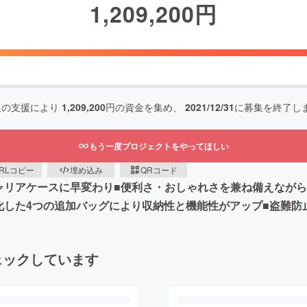
1,209,200
円
人の支援により
1,209,200
円の資金を集め、
2021/12/31
に募集を終了し
もう一度プロジェクトをやってほしい
RLコピー
埋め込み
QRコード
ャリアケースに早変わり■便利さ・おしゃれさを兼ね備えながら
化した4つの追加バッグにより収納性と機能性がアップ■盗難防
ェックしています