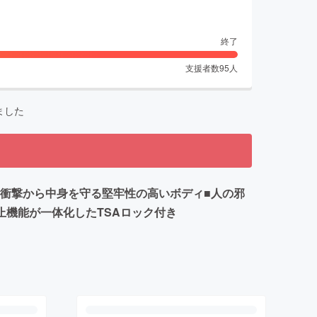
終了
支援者数
95
人
ました
衝撃から中身を守る堅牢性の高いボディ■人の邪
止機能が一体化したTSAロック付き