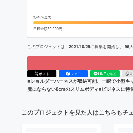
2,418
%達成
目標金額
50,000
円
このプロジェクトは、
2021/10/29
に募集を開始し、
95
ポスト
シェア
LINEで送る
U
■ショルダーハーネスが収納可能、一瞬で小型キ
魔にならない8cmのスリムボディ■ビジネスに特
このプロジェクトを見た人はこちらもチ