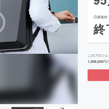
募集終
CAMPFIRE for Social Good
CAMPFIRE Creation
終
CAMPFIREふるさと納税
machi-ya
コミュニティ
このプロジェ
1,209,200
円