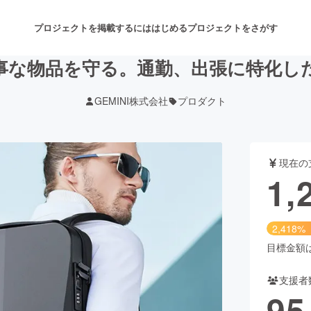
プロジェクトを掲載するには
はじめる
プロジェクトをさがす
事な物品を守る。通勤、出張に特化し
GEMINI株式会社
プロダクト
注目のリターン
注目の新着プロジェクト
募集終了が近いプロジェクト
も
現在の
音楽
舞台・パフォーマンス
1,
ゲーム・サービス開発
フード・飲食店
2,418%
書籍・雑誌出版
アニメ・漫画
目標金額は5
支援者
チャレンジ
ビューティー・ヘルスケ
95