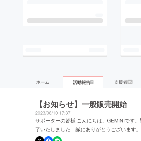
ホーム
支援者
活動報告
95
7
【お知らせ】一般販売開始
2023/08/10 17:37
サポーターの皆様 こんにちは、GEMINIで
了いたしました！誠にありがとうございます。
しております。お買い逃した方、本製品にご興