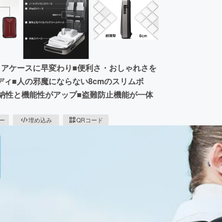
リアケースに早変わり■便利さ・おしゃれさを
ィ■人の邪魔にならない8cmのスリムボ
納性と機能性がアップ■盗難防止機能が一体
ピー
埋め込み
QRコード