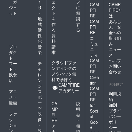
・ガ
く
ェ
フ
CAM
CAMP
ジェ
り
ク
に
PFI
FIREと
ット
・
ト
相
RE
は
地
を
談
CAM
あんし
域
作
す
PFI
ん・安
活
る
る
RE
全への
性
資
コ
取り組
化
料
ミュ
み
プロ
音
請
ニ
ニュー
ダク
楽
求
ティ
ス
ト
CAM
ヘルプ
クラウドファ
フー
チ
PFI
お問い
ンディングの
ド・
ャ
RE
合わせ
ノウハウを無
飲食
レ
Crea
料で学ぼう
店
ン
tion
各種規定
CAMPFIRE
ジ
CAM
アカデミー
アニ
ス
利用規
PFI
メ・
ポ
約
RE
漫画
ー
CA
説
細則
for
ツ
MP
明
プライ
Soci
ファ
映
FI
会
バシー
al
ッ
像
RE
・
ポリ
Goo
ショ
・
ア
相
シー
d
ン
映
カ
談