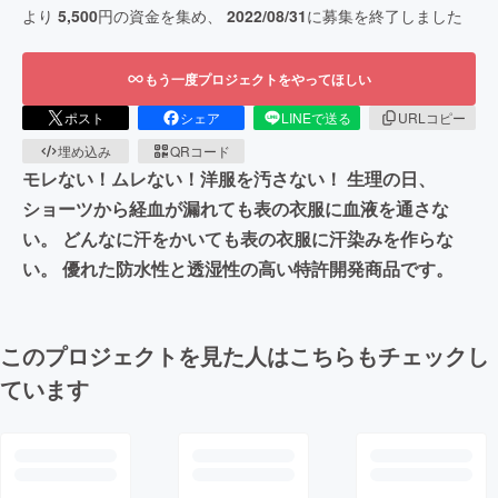
より
5,500
円の資金を集め、
2022/08/31
に募集を終了しました
もう一度プロジェクトをやってほしい
ポスト
シェア
LINEで送る
URLコピー
埋め込み
QRコード
モレない！ムレない！洋服を汚さない！ 生理の日、
ショーツから経血が漏れても表の衣服に血液を通さな
い。 どんなに汗をかいても表の衣服に汗染みを作らな
い。 優れた防水性と透湿性の高い特許開発商品です。
このプロジェクトを見た人はこちらもチェックし
ています