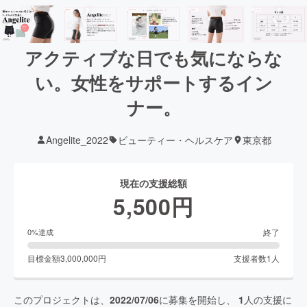
アクティブな日でも気にならな
い。女性をサポートするイン
ナー。
Angelite_2022
ビューティー・ヘルスケア
東京都
現在の支援総額
5,500
円
終了
0
%達成
目標金額
3,000,000
円
支援者数
1
人
このプロジェクトは、
2022/07/06
に募集を開始し、
1
人の支援に