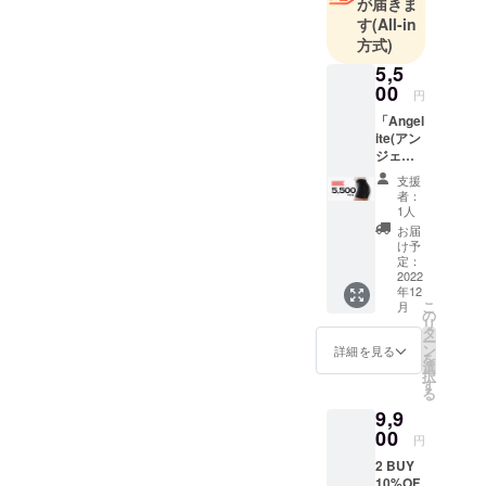
が届きま
す
(All-in
方式)
5,5
00
円
「Angel
ite(アン
ジェラ
イト)」
支援
商品を
者：
おひと
1人
つ、お
お届
届けし
け予
ます。
定：
2022
年12
こ
月
の
リ
タ
ー
ン
詳細を見る
を
選
択
す
る
9,9
00
円
2 BUY
10%OF