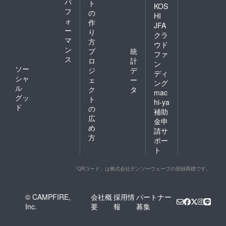
パ
ト
KOS
フ
の
HI
ォ
作
JFA
ー
り
クラ
マ
方
ウド
ン
プ
統
ファ
ス
ロ
計
ン
ソー
ジ
デ
ディ
シャ
ェ
ー
ング
ル
ク
タ
mac
グッ
ト
hi-ya
ド
の
補助
広
金申
め
請サ
方
ポー
ト
「QRコード」は株式会社デンソーウェーブの登録商標です。
© CAMPFIRE,
会社概
採用情
パートナー
Inc.
要
報
募集