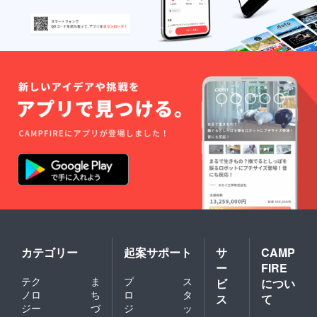
カテゴリー
起案サポート
サ
CAMP
ー
FIRE
テク
ま
プ
ス
ビ
につい
ノロ
ち
ロ
タ
ス
て
ジー
づ
ジ
ッ