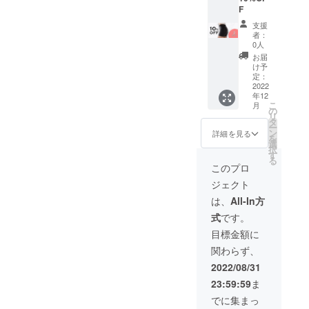
F
支援
者：
0人
お届
け予
定：
2022
年12
こ
月
の
リ
タ
ー
ン
詳細を見る
を
選
択
す
る
このプロ
ジェクト
は、
All-In方
式
です。
目標金額に
関わらず、
2022/08/31
23:59:59
ま
でに集まっ