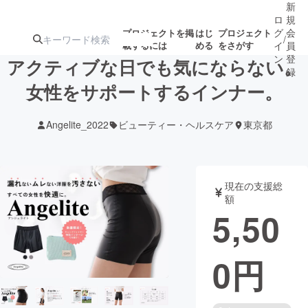
新
ロ
規
グ
会
プロジェクトを掲
はじ
プロジェクト
/
載するには
める
をさがす
イ
員
ン
登
アクティブな日でも気にならない。
録
女性をサポートするインナー。
人気のプロ
注目のリ
注目の新着プロ
募集終了が近いプ
もうすぐ公開
Angelite_2022
ビューティー・ヘルスケア
東京都
ジェクト
ターン
ジェクト
ロジェクト
されます
アート・写真
音楽
現在の支援総
額
5,50
テクノロジー・ガジェット
ゲーム・サ
0
円
映像・映画
書籍・雑誌
ビジネス・起業
チャレンジ