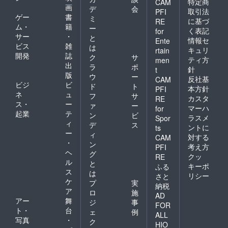
特定商
CAM
画
デ
会
取引法
PFI
ゲー
書
ミ
に基づ
RE
ム・
籍
ー
く表記
for
サー
・
と
情報セ
Ente
ビス
雑
は
キュリ
rtain
開発
誌
ク
サ
ティ方
men
出
ラ
ポ
針
t
版
ウ
ー
反社基
CAM
ビジ
ビ
ド
ト
本方針
PFI
ネ
ュ
フ
サ
カスタ
RE
ス・
ー
ァ
ー
マーハ
for
起業
テ
ン
ビ
ラスメ
Spor
ィ
デ
ス
ントに
ts
ー
ィ
対する
CAM
・
ン
考え方
PFI
ヘ
グ
クッ
RE
ル
と
キーポ
ふる
ス
は
リシー
さと
ケ
プ
実
納税
ア
ロ
施
AD
アー
舞
ジ
事
FOR
ト・
台
ェ
例
ALL
写真
・
ク
HIO