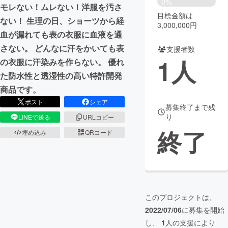
0%
モレない！ムレない！洋服を汚さ
目標金額は
まちづくり・地域活性化
ない！ 生理の日、ショーツから経
3,000,000円
血が漏れても表の衣服に血液を通
さない。 どんなに汗をかいても表
支援者数
CAMPFIRE for Social Good
CAMPFIRE Creation
1
人
の衣服に汗染みを作らない。 優れ
CAMPFIREふるさと納税
machi-ya
コミュニティ
た防水性と透湿性の高い特許開発
商品です。
ポスト
シェア
募集終了まで残
り
LINEで送る
URLコピー
終了
埋め込み
QRコード
このプロジェクトは、
2022/07/06
に募集を開始
し、
1
人の支援により