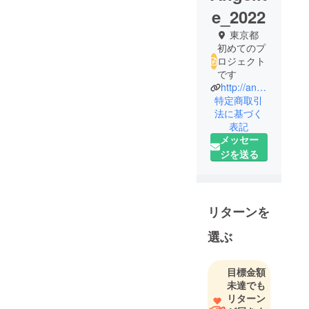
e_2022
東京都
初めてのプ
ロジェクト
です
http://angelite.jp/
特定商取引
法に基づく
表記
メッセー
ジを送る
リターンを
選ぶ
目標金額
未達でも
リターン