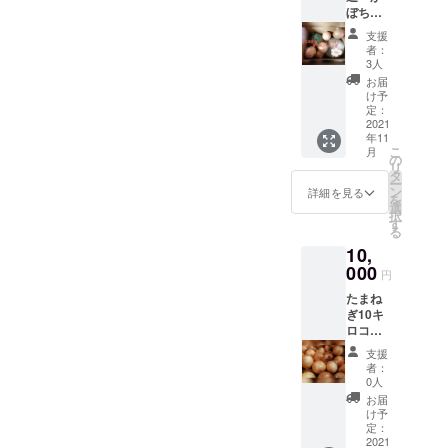
ぼちゃ
は冷蔵
コース5
庫に入
支援
キロ
れるよ
者：
ロロン
りも、
3人
かぼ
風通し
お届
ちゃ 雪
が良
け予
化粧 栗
く、日
定：
かぼ
2021
の当た
年11
ちゃ 赤
らない
こ
月
皮栗か
常温の
の
リ
ぼちゃ
場所で
タ
ー
のなか
保管す
ン
詳細を見る
を
から、
ること
選
択
かぼ
をおす
す
る
ちゃ2個
すめし
10,
おまけ
ます。
小さい
000
野菜が
円
かぼ
高騰し
たまね
ちゃ
ていま
ぎ10キ
プッ
す大変
ロコー
チーニ
お得に
ス（総
坊っ
なって
支援
重量に
ちゃん
いま
者：
なりま
かぼ
す。 5
0人
す）
ちゃ 赤
キロサ
お届
100cm
皮栗か
イズご
け予
ダン
ぼちゃ
定：
自宅ま
ボール
2021
ミニ ど
で届き