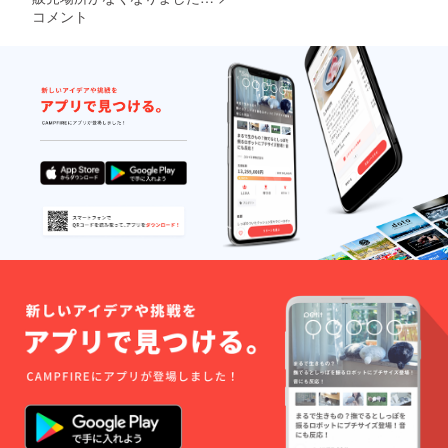
ことで
いま
コメント
追熟が
す。 送
進み、
料が
でんぷ
1000～
んが糖
地域に
質に変
よって
わって
2000円
甘みや
前後か
栄養価
かりま
が増す
す… リ
という
ターン
特徴が
金額は
ありま
送料込
す。 な
みの設
ので、
定で
丸ごと
す。
のかぼ
ちゃは
長期保
存が可
能です
が、 一
度カッ
トして
しまう
と傷み
が早く
なるの