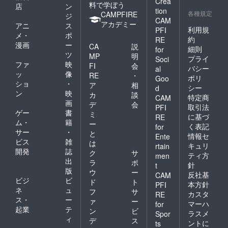
Crea
料で学ぼう
店
ン
tion
各種規定
CAMPFIRE
ジ
CAM
アカデミー
アニ
ス
利用規
PFI
メ・
ポ
約
RE
漫画
ー
CA
説
細則
for
ツ
MP
明
プライ
Soci
ファ
映
FI
会
バシー
al
ッ
像
RE
・
ポリ
Goo
ショ
・
ア
相
シー
d
ン
映
カ
談
特定商
CAM
画
デ
会
取引法
PFI
ゲー
書
ミ
に基づ
RE
ム・
籍
ー
く表記
for
サー
・
と
情報セ
Ente
ビス
雑
は
キュリ
rtain
開発
誌
ク
サ
ティ方
men
出
ラ
ポ
針
t
版
ウ
ー
反社基
CAM
ビジ
ビ
ド
ト
本方針
PFI
ネ
ュ
フ
サ
カスタ
RE
ス・
ー
ァ
ー
マーハ
for
起業
テ
ン
ビ
ラスメ
Spor
ィ
デ
ス
ントに
ts