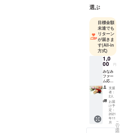
中心に農作
選ぶ
物を生産・
販売してい
目標金額
ます。
未達でも
コロナの影
リターン
響で取引が
が届きま
激減してい
す
(All-in
方式)
ます。
美味しいお
1,0
00
野菜が廃棄
円
されるのは
みなみ
ファー
とても悲し
ム応援
いです。
プラン
支援
皆様に助け
リター
者：
ン品は
ていただき
2人
ありま
お届
食べてご支
せん。
け予
援を頂けた
メール
定：
にてお
2021
ら嬉しいで
年11
礼申し
こ
す。
月
上げま
の
リ
す。 上
タ
ー