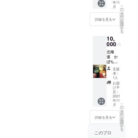
年11
10キロ
れか入
ます。
こ
月
になる
ります
の
たまね
リ
よう詰
後は5キ
タ
ぎ、お
ー
めまし
ロまで
ン
野菜の
詳細を見る
を
た。 玉
たまね
選
箱にて
択
ねぎは
ぎいれ
す
発送い
る
高温多
ます。
たしま
10,
湿に弱
今の時
す 送料
い野菜
000
期はほ
が1000
円
ですの
くほく
～地域
北海
で、基
少し置
によっ
道 か
本的に
くと
て2000
ぼちゃ
は冷蔵
もっと
円前後
コース
庫に入
あまー
かかり
支援
10キ
れるよ
くなり
ます…
者：
ロ ロ
りも、
ます ど
1人
リター
ロンか
風通し
のかぼ
ン金額
お届
ぼちゃ
が良
ちゃが
け予
は送料
雪化粧
く、日
定：
いいか
込みの
栗かぼ
2021
の当た
メッ
設定で
年11
ちゃ 赤
らない
セージ
す。
こ
月
皮栗か
常温の
の
でお知
リ
ぼちゃ
場所で
タ
らせく
ー
のなか
保管す
ン
ださ
詳細を見る
を
から、
ること
選
い。。
択
かぼ
をおす
す
在庫で
る
ちゃ4~5
すめし
ご希望
このプロ
個 おま
ます。
に添え