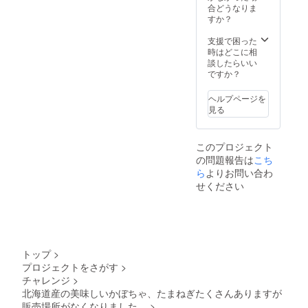
のかぼ
ン金額
合どうなりま
ありま
ちゃが
は送料
すか？
す。 な
いいか
込みの
ので、
メッ
設定で
支援で困った
丸ごと
セージ
す。
時はどこに相
のかぼ
でお知
談したらいい
ちゃは
らせく
ですか？
長期保
ださ
存が可
い。。
能です
ヘルプページを
在庫で
が、 一
見る
ご希望
度カッ
に添え
トして
ない場
しまう
このプロジェクト
合があ
と傷み
の問題報告は
こち
りま
が早く
す。。
ら
よりお問い合わ
なるの
是非、
で早め
せください
旬の味
に使い
をお試
切る必
し下さ
要があ
い。 常
りま
温での
す。 野
発送に
菜が高
トップ
>
なりま
騰して
プロジェクトをさがす
>
す。 2
います
チャレンジ
>
～3ヵ月
大変お
間おい
北海道産の美味しいかぼちゃ、たまねぎたくさんありますが
得に
ておく
販売場所がなくなりました…
>
なって