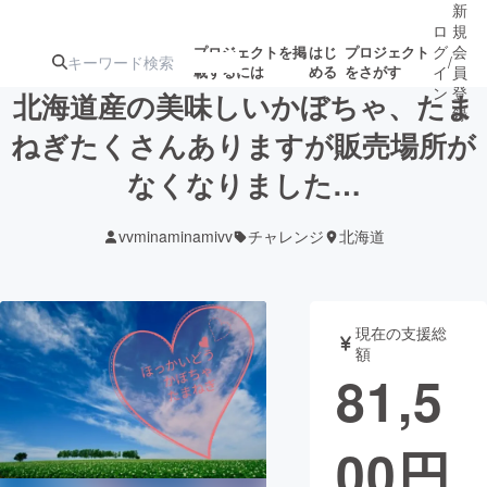
新
ロ
規
グ
会
プロジェクトを掲
はじ
プロジェクト
/
載するには
める
をさがす
イ
員
ン
登
北海道産の美味しいかぼちゃ、たま
録
ねぎたくさんありますが販売場所が
なくなりました…
人気のプロ
注目のリ
注目の新着プロ
募集終了が近いプ
もうすぐ公開
ジェクト
ターン
ジェクト
ロジェクト
されます
vvminaminamivv
チャレンジ
北海道
アート・写真
音楽
現在の支援総
テクノロジー・ガジェット
ゲーム・サ
額
81,5
映像・映画
書籍・雑誌
00
円
ビジネス・起業
チャレンジ