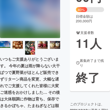
まちづくり・地域活性化
40%
目標金額は
200,000円
CAMPFIRE for Social Good
CAMPFIRE Creation
CAMPFIREふるさと納税
machi-ya
コミュニティ
支援者数
11
人
いつもご支援ありがとうございま
募集終了まで残
り
す。 今年の夏は雨が降らない大干
終了
ばつで夏野菜がほとんど販売でき
ずリターン商品を変更、大幅な遅
れでご支援してくれた皆様に大変
ご迷惑をおかけしました… その後
は大体順調に作物は育ち、保存で
このプロジェクトは、
きるかぼちゃ、たまねぎなどは順