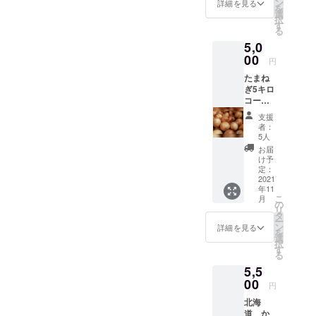
乗せ支
ン
詳細を見る
を
援大歓
選
択
迎で
す
る
す。
5,0
00
円
たまね
ぎ5キロ
コース
（総重
支援
量にな
者：
りま
5人
す）
お届
80cm
け予
ダン
定：
ボール5
2021
年11
キロに
こ
月
なるよ
の
リ
う詰め
タ
ー
まし
ン
詳細を見る
を
た。 玉
選
択
ねぎは
す
る
高温多
5,5
湿に弱
い野菜
00
円
ですの
北海
で、基
道 か
本的に