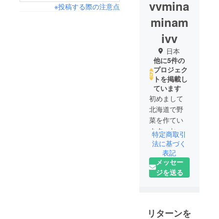
vvmina
※投稿する際の注意点
minam
ivv
日本
他に5件の
プロジェク
トを掲載し
ています
初めまして
北海道で野
菜を作てい
ます、お野
特定商取引
菜ファーム
法に基づく
（みなみで
表記
メッセー
す）
ジを送る
北海道の道
東でアスパ
ラ・トウモ
ロコシ・ミ
リターンを
ニトマトを