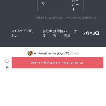
方
ポー
ト
「QRコード」は株式会社デンソーウェーブの登録商標です。
© CAMPFIRE,
会社概
採用情
パートナー
Inc.
要
報
募集
vvminaminamivv
さんへアンコール
もう一度プロジェクトをやってほしい
10