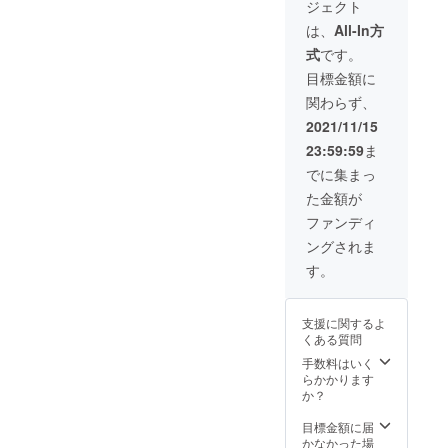
ジェクト
け小さ
野菜が
ない場
いかぼ
高騰し
合があ
は、
All-In方
ちゃ
ていま
りま
式
です。
フィッ
す大変
す。。
トチー
お得に
是非、
目標金額に
ネ 坊っ
なって
旬の味
関わらず、
ちゃん
いま
をお試
かぼ
す。 10
し下さ
2021/11/15
ちゃ 赤
キロサ
い。 常
23:59:59
ま
皮栗か
イズご
温での
ぼちゃ
自宅ま
発送に
でに集まっ
ミニ ど
で届き
なりま
た金額が
れか入
ます。
す。 2
ります
たまね
～3ヵ月
ファンディ
後は5キ
ぎ、お
間おい
ングされま
ロまで
野菜の
ておく
たまね
箱にて
ことで
す。
ぎいれ
発送い
追熟が
ます。
たしま
進み、
今の時
す 送料
でんぷ
支援に関するよ
期はほ
が1000
んが糖
くある質問
くほく
～地域
質に変
少し置
によっ
手数料はいく
わって
くと
て3000
らかかります
甘みや
もっと
円前後
か？
栄養価
あまー
かかり
が増す
くなり
ます…
目標金額に届
という
ます ど
リター
かなかった場
特徴が