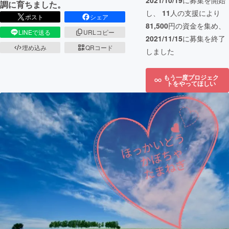
2021/10/19
に募集を開始
調に育ちました。
し、
11
人の支援により
ポスト
シェア
81,500
円の資金を集め、
LINEで送る
URLコピー
2021/11/15
に募集を終了
埋め込み
QRコード
しました
もう一度プロジェク
トをやってほしい