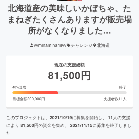
北海道産の美味しいかぼちゃ、た
まねぎたくさんありますが販売場
所がなくなりました…
vvminaminamivv
チャレンジ
北海道
現在の支援総額
81,500
円
終了
40
%達成
目標金額
200,000
円
支援者数
11
人
このプロジェクトは、
2021/10/19
に募集を開始し、
11
人の支援
により
81,500
円の資金を集め、
2021/11/15
に募集を終了しまし
た