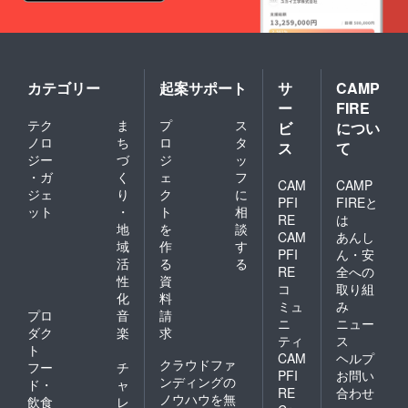
で早め
に使い
切る必
要があ
りま
す。 野
カテゴリー
起案サポート
サ
CAMP
菜が高
ー
FIRE
騰して
テク
ま
プ
ス
います
ビ
につい
大変お
ノロ
ち
ロ
タ
ス
て
得に
ジー
づ
ジ
ッ
なって
・ガ
く
ェ
フ
いま
CAM
CAMP
ジェ
り
ク
に
す。 送
PFI
FIREと
ット
・
ト
相
料が
RE
は
1000～
地
を
談
CAM
あんし
地域に
域
作
す
PFI
ん・安
よって
活
る
る
3000円
RE
全への
性
資
前後か
コ
取り組
化
料
かりま
ミュ
み
す… リ
プロ
音
請
ニ
ニュー
ターン
ダク
楽
求
ティ
ス
金額は
ト
CAM
ヘルプ
送料込
クラウドファ
フー
チ
みの設
PFI
お問い
ンディングの
ド・
ャ
定で
RE
合わせ
ノウハウを無
飲食
レ
す。