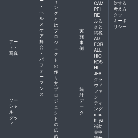
ー
ィ
対する
CAM
・
ン
考え方
PFI
ヘ
グ
クッ
RE
ル
と
キーポ
ふる
ス
は
リシー
さと
ケ
プ
実
納税
ア
ロ
施
AD
アー
舞
ジ
事
FOR
ト・
台
ェ
例
ALL
写真
・
ク
HIO
パ
ト
KOS
フ
の
HI
ォ
作
JFA
ー
り
クラ
マ
方
ウド
ン
プ
統
ファ
ス
ロ
計
ン
ソー
ジ
デ
ディ
シャ
ェ
ー
ング
ル
ク
タ
mac
グッ
ト
hi-ya
ド
の
補助
広
金申
め
請サ