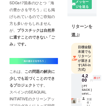
メッセー
SDGs17箇条のひとつ「海
してパリコ
ジを送る
レ参加など
の豊かさを守ろう」にも掲
アパレル業
げられているのでご存知の
界に３０年
方も多いかもしれません
余り携わり
リターンを
数々のブラ
が、
プラスチックは自然界
ンドと仕事
選ぶ
に還すことのできない「ご
を行う。
み」です。
2020年 そ
目標金額
の経験を活
未達でも
かしたモノ
リターン
づくりブラ
が届きま
す
(All-in
ンド[ THE
方式)
SUPERMAR
これは、
この問題の解決に
4,2
KET TOKYO
少しでも近づくことのでき
残り7
00
] を立ち上げ
円
るプロジェクト
です。
現在も展開
[ PT
SACK ]
中
スペインのSEAQUAL
c#/vivid
[ RIOT OF
（ヴィ
INITIATIVEのクリーンアッ
支援
ヴィッ
COLORS ]
者：
ド）シ
ププログラムによって回収
3人