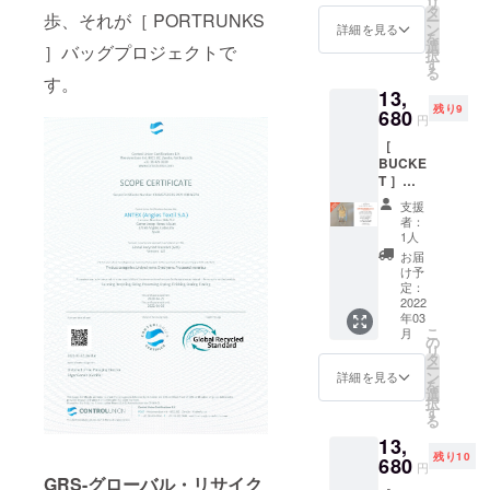
リ
2way
タを詰
タ
ECO
いただ
装着
歩、それが［ PORTRUNKS
ー
バッ
めた大
ン
SUEDE
詳細を見る
いた方
時）
を
グ。限
柄のキ
選
を使
には通
］バッグプロジェクトで
択
定10個
ルト生
す
用。ハ
常
る
を特別
地。”T
す。
ンドル
￥12,40
13,
お得に
OGETH
はス
0(商品
残り9
お届け
680
ER FOR
ナップ
￥11,00
円
するプ
A
釦で１
0+消費
［
ランで
CLEAN
タッチ
税
BUCKE
す。 通
OCEAN
装着。
￥1,100
T ］
常
"メッ
ショル
+送料
c#/multi
￥17,10
セージ
ダー紐
￥300)
支援
（マル
0（商品
のプリ
は結ん
者：
のとこ
チ）バ
￥15,00
ント部
1人
で長さ
ろ消費
ケツ型
0＋消費
分など
調整可
お届
税、送
のトー
税
に規格
け予
能。 一
料をこ
ト＆
￥1,500
定：
外生地
般販売
ちらで
ショル
2022
＋送料
として
を前に
ご負担
年03
ダー
￥600）
廃棄処
ご支援
してお
こ
月
2way
→20%
の
分予定
いただ
届けし
リ
バッ
OFFの
タ
だった
いた方
ます。
ー
グ。限
￥13,68
ン
ECO
詳細を見る
には通
H20×W
を
定10個
0 ベー
選
SUEDE
常
32/20×
択
を特別
ス生地
す
を使
￥12,40
D14
る
お得に
は
用。ハ
0(商品
ショル
13,
お届け
PORTR
ンドル
￥11,00
ダー約
残り10
するプ
680
UNKS
はス
0+消費
円
120cm(
ランで
を象徴
GRS-グローバル・リサイク
ナップ
税
装着