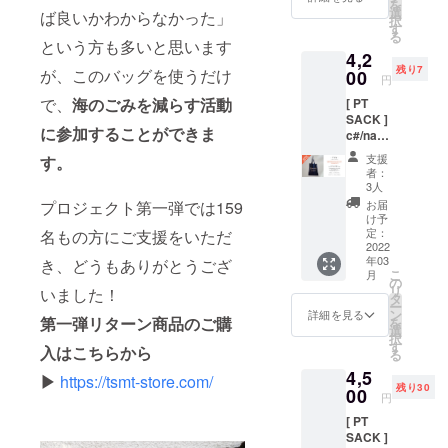
を
す。通
スチッ
選
ば良いかわからなかった」
択
常
クゴミ
す
る
￥5,250
のリサ
という方も多いと思います
4,2
(商品
イクル
残り7
が、このバッグを使うだけ
￥4,500
00
生地。
円
+消費税
内側に
で、
海のごみを減らす活動
[ PT
￥450+
SEAQU
SACK ]
送料
AL×PO
に参加することができま
c#/navy
￥300)
RTRUN
（ネイ
→20%
KSのコ
支援
す。
ビー）
OFFの
ラボ
者：
シンプ
￥4,200
マーク
3人
ルな
ベース
プリン
プロジェクト第一弾では159
お届
トー
生地は
ト入
け予
ト。限
PORTR
定：
名もの方にご支援をいただ
り。
定10個
2022
UNKS
H42×W
年03
き、どうもありがとうござ
を特別
を象徴
37 ハン
こ
月
お得に
する海
の
ドル立
リ
いました！
お届け
洋プラ
タ
ち上が
ー
するプ
スチッ
ン
り約
詳細を見る
第一弾リターン商品のご購
を
ランで
クゴミ
選
25cm
択
す。通
のリサ
す
入はこちらから
る
常
イクル
4,5
￥5,250
生地。
▶︎
https://tsmt-store.com/
残り30
(商品
00
内側に
円
￥4,500
SEAQU
[ PT
+消費税
AL×PO
SACK ]
￥450+
RTRUN