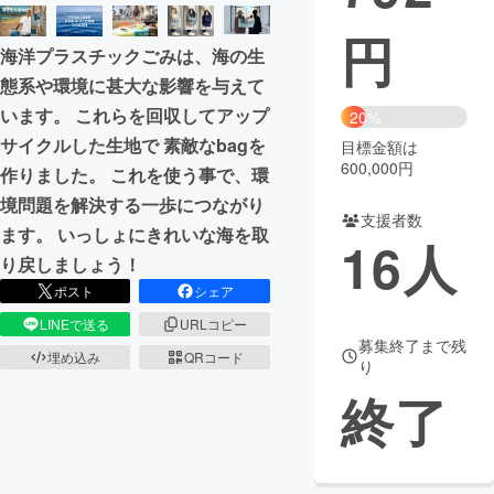
円
まちづくり・地域活性化
海洋プラスチックごみは、海の生
態系や環境に甚大な影響を与えて
CAMPFIRE for Social Good
CAMPFIRE Creation
います。 これらを回収してアップ
20%
CAMPFIREふるさと納税
machi-ya
コミュニティ
サイクルした生地で 素敵なbagを
目標金額は
600,000円
作りました。 これを使う事で、環
境問題を解決する一歩につながり
支援者数
ます。 いっしょにきれいな海を取
16
人
り戻しましょう！
ポスト
シェア
LINEで送る
URLコピー
募集終了まで残
埋め込み
QRコード
り
終了