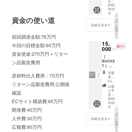
のトー
＋送料
定：
タを詰
分予定
ちらで
ト＆
2022
￥600）
めた大
だった
ご負担
年03
ショル
→20%
柄のキ
ECO
してお
こ
月
ダー
OFFの
の
ルト生
SUEDE
届けし
リ
資金の使い道
2way
￥13,68
タ
地。
を使
ます。
ー
バッ
0 ベー
ン
”TOGE
詳細を見る
用。ハ
H20×W
を
グ。
ス生地
選
THER
ンドル
32/20×
択
ベース
は
す
FOR A
はス
D14
前回調達金額:76万円
る
生地は
PORTR
CLEAN
ナップ
ショル
15,
PORTR
UNKS
OCEAN
釦で１
今回の目標金額:60万円
ダー約
残り7
UNKS
000
を象徴
"メッ
タッチ
円
120cm(
を象徴
する海
資金使途:270万円＋リター
セージ
装着。
装着時
［
する海
洋プラ
のプリ
ショル
BUCKE
洋プラ
ン品製造費用
スチッ
ント部
ダー紐
T ］
スチッ
クゴミ
分など
は結ん
c#/multi
クゴミ
のリサ
に規格
で長さ
支援
原材料仕入費用：70万円
（マル
のリサ
イクル
外生地
者：
調整可
チ）バ
イクル
生地に
0人
として
能。
リターン品製造費用:公開後
ケツ型
生地に
リサイ
廃棄処
お届
H33×W
のトー
リサイ
クルワ
け予
分予定
37/22×
確認
ト＆
クルワ
定：
タを詰
だった
D14
ショル
2022
タを詰
めた大
ECO
ECサイト構築費:60万円
ショル
年03
ダー
めた大
柄のキ
SUEDE
ダー約
こ
月
2way
柄のキ
の
開発費:40万円
ルト生
を使
90cm(
リ
バッ
ルト生
タ
地。
用。ハ
装着
ー
グ。
人件費:30万円
地。
ン
”TOGE
詳細を見る
ンドル
時）
を
ベース
”TOGE
選
THER
はス
択
広報費:80万円
生地は
THER
す
FOR A
ナップ
る
PORTR