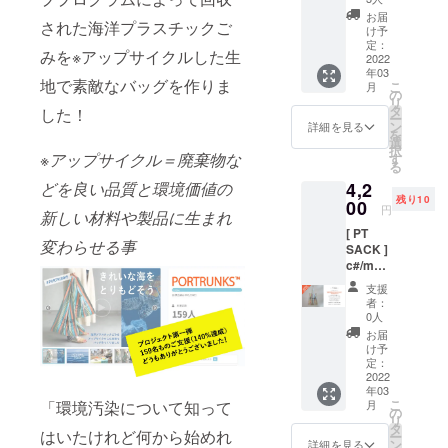
代表
ンプル
お届
[ THE
された海洋プラスチックご
なトー
け予
ト。限
定：
SUPERMAR
みを※アップサイクルした生
定10個
2022
KET TOKYO
年03
を特別
地で素敵なバッグを作りま
こ
月
] ディレク
お得に
の
リ
お届け
タ
ター
した！
ー
するプ
ン
詳細を見る
[PORTRUNK
を
ランで
選
択
す。 通
S]ディレク
※
アップサイクル＝廃棄物な
す
る
常
ター
4,2
どを良い品質と環境価値の
￥5,250
https://instag
残り10
(商品
00
円
新しい材料や製品に生まれ
￥4,500
ram.com/the
[ PT
+消費税
.supermarke
変わらせる事
SACK ]
￥450+
c#/multi
t.tokyo?
送料
（マル
￥300)
r=nametag
支援
チ）シ
→20%
者：
https://instag
ンプル
OFFの
0人
なトー
￥4,200
ram.com/por
お届
ト。限
ベース
け予
trunks?
定10個
生地は
定：
r=nametag
を特別
2022
PORTR
年03
お得に
UNKS
こ
「環境汚染について知って
月
お届け
を象徴
の
リ
するプ
する海
タ
はいたけれど何から始めれ
ー
ランで
洋プラ
ン
詳細を見る