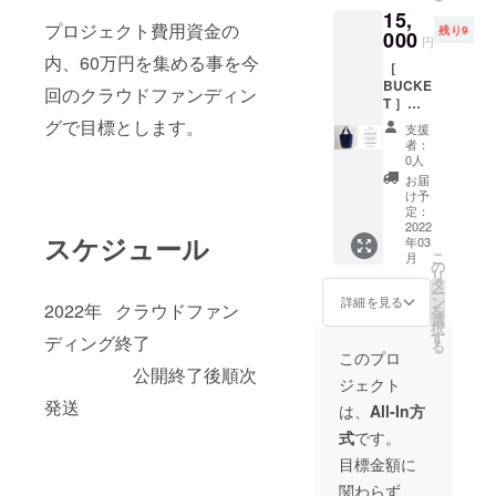
FOR A
CLEAN
釦で１
15,
UNKS
CLEAN
OCEAN
タッチ
プロジェクト費用資金の
残り9
を象徴
000
OCEAN
"メッ
装着。
円
する海
"メッ
セージ
ショル
内、60万円を集める事を今
［
洋プラ
セージ
のプリ
ダー紐
BUCKE
スチッ
のプリ
ント部
回のクラウドファンディン
は結ん
T ］
クゴミ
ント部
分など
で長さ
c#/navy
のリサ
グで目標とします。
分やハ
に規格
調整可
支援
（ネイ
イクル
ンドル
外生地
者：
能。
ビー）
生地に
＆ショ
0人
として
H33×W
バケツ
リサイ
ルダー
廃棄処
お届
37/22×
型の
クルワ
に規格
け予
分予定
D14
トート
タを詰
定：
外生地
だった
ショル
＆ショ
2022
めた大
として
ECO
ダー約
スケジュール
年03
ルダー
柄のキ
廃棄処
SUEDE
90cm(
こ
月
2way
ルト生
の
分予定
を使
装着
リ
バッ
地。
タ
だった
用。ハ
時）
ー
グ。
”TOGE
ン
ECO
詳細を見る
ンドル
2022年 クラウドファン
を
ベース
THER
選
SUEDE
はス
択
生地は
FOR A
す
を使
ナップ
ディング終了
る
PORTR
CLEAN
用。 ふ
このプロ
釦で１
UNKS
OCEAN
公開終了後順次
たつの
タッチ
ジェクト
を象徴
"メッ
内ポ
装着。
する海
発送
セージ
ケット
は、
All-In方
ショル
洋プラ
のプリ
のう
ダー紐
式
です。
スチッ
ント部
ち、ひ
は結ん
クゴミ
分やハ
とつに
目標金額に
で長さ
のリサ
ンドル
SEAQU
調整可
関わらず、
イクル
＆ショ