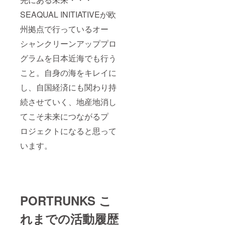
調整可
料をこ
SEAQUAL INITIATIVEが欧
能。 一
ちらで
般販売
ご負担
州拠点で行っているオー
を前に
してお
ご支援
届けし
シャンクリーンアッププロ
いただ
ます。
いた方
H33×W
グラムを日本近海でも行う
には通
37/22×
常
こと。自身の海をキレイに
D14
￥17,10
ショル
し、自国経済にも関わり持
0(商品
ダー約
￥15,00
90cm(
続させていく、地産地消し
0+消費
装着
税
時）
てこそ未来につながるプ
￥1,500
+送料
ロジェクトになると思って
￥600)
のとこ
います。
ろ消費
税、送
料をこ
ちらで
ご負担
してお
PORTRUNKS こ
届けし
ます。
れまでの活動履歴
H33×W
37/22×