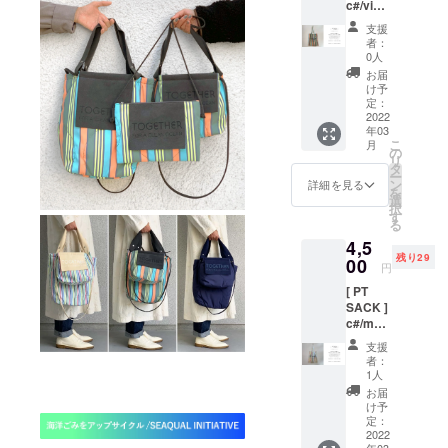
c#/vivid
送料
KSのコ
（ヴィ
￥300)
ラボ
支援
ヴィッ
→20%
マーク
者：
ド）シ
OFFの
プリン
0人
ンプル
￥4,200
ト入
お届
なトー
ベース
り。
け予
ト。
生地は
定：
H42×W
ベース
2022
PORTR
37 ハン
年03
生地は
UNKS
ドル立
こ
月
PORTR
を象徴
の
ち上が
リ
UNKS
する海
タ
り約
ー
を象徴
洋プラ
ン
25cm
詳細を見る
を
する海
スチッ
選
択
洋プラ
クゴミ
す
る
スチッ
のリサ
4,5
クゴミ
イクル
残り29
のリサ
00
生地。
円
イクル
内側に
[ PT
生地。
SEAQU
SACK ]
内側に
AL×PO
c#/multi
SEAQU
RTRUN
（マル
AL×PO
KSのコ
支援
チ）シ
RTRUN
ラボ
者：
ンプル
KSのコ
マーク
1人
なトー
ラボ
プリン
お届
ト。
マーク
ト入
け予
ベース
プリン
定：
り。
生地は
2022
ト入
H42×W
年03