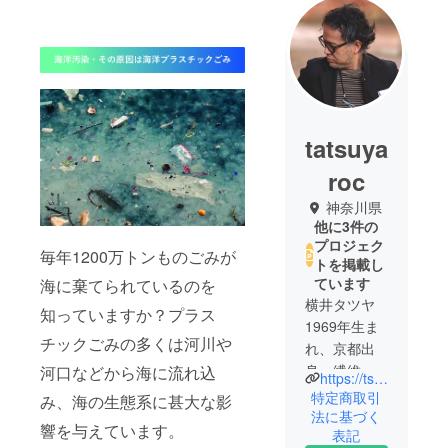
tatsuya
roc
神奈川県
他に3件の
プロジェク
毎年1200万トンものごみが
トを掲載し
ています
海に棄てられているのを
横井タツヤ
知っていますか？プラス
1969年生ま
チックごみの多くは河川や
れ、京都出
身 繊維業
河口などから海に流れ込
https://tsmt-store.com/
界歴30年の
特定商取引
み、海の生態系に甚大な影
「生地マエ
法に基づく
響を与えています。
表記
ストロ」と