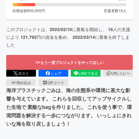
目標金額
600,000
円
支援者数
16
人
このプロジェクトは、
2022/02/10
に募集を開始し、
16
人の支援
により
121,792
円の資金を集め、
2022/03/14
に募集を終了しま
した
もう一度プロジェクトをやってほしい
ポスト
シェア
LINEで送る
URLコピー
埋め込み
QRコード
海洋プラスチックごみは、海の生態系や環境に甚大な影
響を与えています。 これらを回収してアップサイクルし
た生地で 素敵なbagを作りました。 これを使う事で、環
境問題を解決する一歩につながります。 いっしょにきれ
いな海を取り戻しましょう！