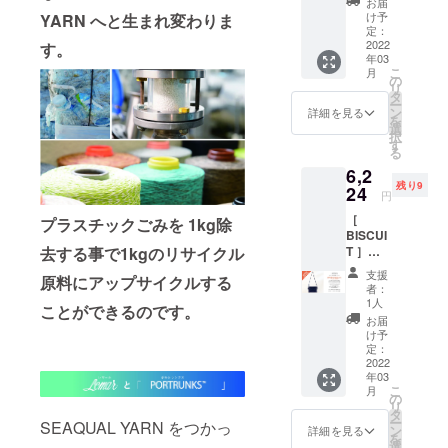
ろ消費
お届
ケット
￥300）
税、送
け予
YARN へと生まれ変わりま
のよう
→20%
定：
料をこ
な四角
2022
す。
OFFの
ちらで
年03
いサ
￥6,224
ご負担
こ
月
コッ
ベース
の
してお
リ
シュ。
生地は
タ
届けし
ー
限定10
PORTR
ン
ます。
詳細を見る
を
個を特
UNKS
選
H42×W
択
別お得
を象徴
す
37 ハン
る
にお届
する海
ドル立
6,2
けする
洋プラ
ち上が
残り9
プラン
24
スチッ
り約
円
です。
クゴミ
25cm
［
通常
プラスチックごみを 1kg除
のリサ
BISCUI
￥7,780
イクル
T ］
去する事で1kgのリサイクル
（商品
生地に
c#/navy
￥6,800
リサイ
支援
原料にアップサイクルする
（ネイ
＋消費
クルワ
者：
ビー）
税￥680
タを詰
1人
ことができるのです。
ビス
＋送料
めた大
お届
ケット
￥300）
柄のキ
け予
のよう
→20%
定：
ルト生
な四角
2022
OFFの
地。”T
年03
いサ
￥6,224
OGETH
こ
月
コッ
ベース
の
ER FOR
リ
シュ。
生地は
タ
A
ー
SEAQUAL YARN をつかっ
限定10
PORTR
ン
CLEAN
詳細を見る
を
個を特
UNKS
選
OCEAN