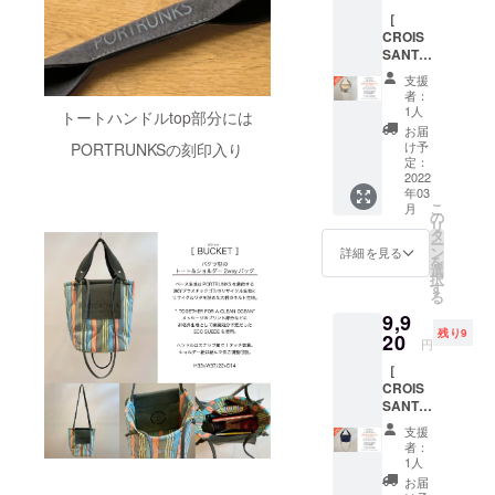
を特別
のプリ
一般販
ご負担
［
お得に
ント部
売を前
してお
CROIS
お届け
分や
にご支
届けし
SANT
するプ
ショル
援いた
ます。
］
ランで
ダー紐
だいた
H19×W
支援
c#/multi
す。通
に規格
方には
者：
28 ショ
（マル
常
外生地
1人
通常
ルダー
トートハンドルtop部分には
チ）ク
¥12,400
として
￥7,880
お届
約
ロワッ
(商品
廃棄処
け予
PORTRUNKSの刻印入り
(商品
140cm(
サンの
¥11,000
定：
分予定
￥6,800
装着
ような
2022
+消費税
だった
+消費税
時）
年03
ミニ
¥1,100+
ECO
￥680+
こ
月
トート
送料
の
SUEDE
送料
リ
＆ショ
¥300)→
タ
を使
￥300)
ー
ルダー
20%OF
ン
用。
詳細を見る
のとこ
を
2way
F¥9,920
選
ショル
ろ消費
択
バッ
ベース
す
ダー紐
税、送
る
グ。限
生地は
は結ん
料をこ
9,9
定10個
PORTR
で長さ
ちらで
残り9
を特別
20
UNKS
を調節
ご負担
円
お得に
を象徴
可能。
してお
［
お届け
する海
一般販
届けし
CROIS
するプ
洋プラ
売を前
ます。
SANT
ランで
スチッ
にご支
H19×W
］c#?
す。通
クゴミ
援いた
28 ショ
支援
Navy（
常
のリサ
だいた
者：
ルダー
ネイ
¥12,400
イクル
1人
方には
約
ビー）
(商品
生地に
通常
お届
140cm(
クロ