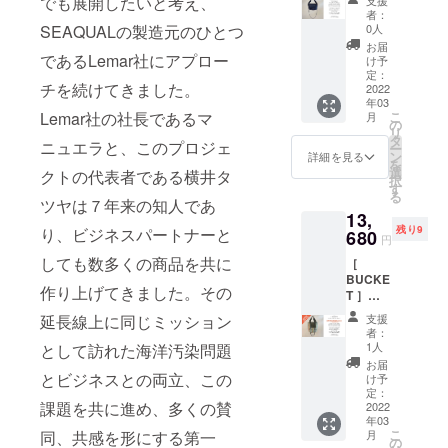
でも展開したいと考え、
調整可
c#/navy
スチッ
のプリ
に規格
者：
能。
（ネイ
クゴミ
ント部
0人
SEAQUALの製造元のひとつ
外生地
H20×W
ビー）
のリサ
分など
として
お届
32/20×
クロ
であるLemar社にアプロー
イクル
に規格
け予
廃棄処
D14
ワッサ
生地に
定：
外生地
分予定
ショル
チを続けてきました。
ンのよ
2022
リサイ
として
だった
ダー約
年03
うなミ
クルワ
廃棄処
ECO
120cm(
こ
Lemar社の社長であるマ
月
ニトー
タを詰
の
分予定
SUEDE
装着
リ
ト＆
めた大
タ
だった
を使
時）
ニュエラと、このプロジェ
ー
ショル
柄のキ
ン
ECO
詳細を見る
用。ハ
を
ダー
ルト生
選
SUEDE
クトの代表者である横井タ
ンドル
択
2way
地。”T
す
を使
はス
る
バッ
OGETH
ツヤは７年来の知人であ
用。ハ
ナップ
13,
グ。
ER FOR
ンドル
釦で１
残り9
り、ビジネスパートナーと
ベース
680
A
はス
タッチ
円
生地は
CLEAN
ナップ
装着。
しても数多くの商品を共に
［
PORTR
OCEAN
釦で１
ショル
BUCKE
UNKS
"メッ
タッチ
ダー紐
作り上げてきました。その
T ］
を象徴
セージ
装着。
は結ん
#/vivid
する海
のプリ
ショル
で長さ
支援
延長線上に同じミッション
（ヴィ
洋プラ
ント部
ダー紐
者：
調整可
ヴィッ
スチッ
分など
1人
として訪れた海洋汚染問題
は結ん
能。
ド）バ
クゴミ
に規格
で長さ
お届
H20×W
ケツ型
のリサ
とビジネスとの両立、この
外生地
け予
調整可
32/20×
のトー
イクル
定：
として
能。 一
D14
課題を共に進め、多くの賛
ト＆
2022
生地に
廃棄処
般販売
ショル
年03
ショル
リサイ
分予定
を前に
ダー約
こ
月
同、共感を形にする第一
ダー
クルワ
の
だった
ご支援
120cm(