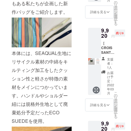
こ
コッ
OGETH
の
もある私たちが企画した新
SUEDE
用。
リ
シュ。
ER FOR
タ
を使
ショル
ー
ベース
作バッグをご紹介します。
A
ン
用。
詳細を見る
ダー紐
を
生地は
CLEAN
選
ショル
は結ん
択
PORTR
OCEAN
す
ダー紐
で長さ
る
UNKS
"メッ
は結ん
を調節
9,9
を象徴
セージ
で長さ
できま
残り9
する海
20
のプリ
を調節
す。
円
洋プラ
ント部
可能。
H19×W
［
スチッ
分や
一般販
28 ショ
CROIS
クゴミ
ショル
売を前
ルダー
SANT
本体には、SEAQUAL生地に
のリサ
ダー紐
にご支
約
］
イクル
に規格
援いた
140cm(
支援
リサイクル素材の中綿をキ
c#/vivid
生地に
外生地
だいた
者：
装着
（ヴィ
リサイ
として
1人
方には
時）
ルティング加工をしたクッ
ヴィッ
クルワ
廃棄処
通常
お届
ド）ク
タを詰
分予定
け予
￥7,880
ション性と軽さが特徴の素
ロワッ
めた大
定：
だった
(商品
サンの
2022
柄のキ
ECO
材をメインにつかっていま
￥6,800
年03
ような
ルト生
SUEDE
+消費税
こ
月
ミニ
す。ハンドルやショルダー
地。”T
の
を使
￥680+
リ
トート
OGETH
タ
用。
送料
ー
紐には規格外生地として廃
＆ショ
ER FOR
ン
ショル
詳細を見る
￥300)
を
ルダー
A
選
ダー紐
のとこ
択
棄処分予定だったECO
2way
CLEAN
す
は結ん
ろ消費
る
バッ
OCEAN
で長さ
税、送
SUEDEを使用。
9,9
グ。限
"メッ
を調節
料をこ
残り9
定10個
20
セージ
可能。
ちらで
円