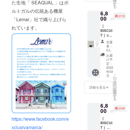
択
た生地「 SEAQUAL 」はポ
別お得
を象徴
す
"メッ
る
にお届
する海
セージ
ルトガルの伝統ある機屋
6,8
けする
洋プラ
のプリ
残り10
プラン
00
スチッ
ント部
「Lemar」社で織り上げら
円
です。
クゴミ
分や
［
通常
のリサ
れています。
ショル
BISCUI
￥7,780
イクル
ダー紐
T ］c
（商品
生地に
に規格
＃/vivid
￥6,800
リサイ
外記事
支援
（ヴィ
＋消費
クルワ
として
者：
ヴィッ
税￥680
タを詰
0人
廃棄処
ド）ビ
＋送料
めた大
分予定
お届
スケッ
￥300）
柄のキ
け予
だった
トのよ
→20%
定：
ルト生
ECO
うな四
2022
OFFの
地。”T
SUEDE
年03
角いサ
￥6,224
OGETH
を使
こ
月
コッ
ベース
の
ER FOR
用。
リ
シュ。
生地は
タ
A
ショル
ー
ベース
PORTR
ン
CLEAN
詳細を見る
ダー紐
を
生地は
UNKS
選
OCEAN
は結ん
択
PORTR
を象徴
す
"メッ
で長さ
る
UNKS
する海
セージ
を調節
6,8
を象徴
洋プラ
のプリ
できま
残り30
する海
00
スチッ
ント部
す。
円
洋プラ
クゴミ
分や
H19×W
［
https://www.facebook.com/e
スチッ
のリサ
ショル
28 ショ
BISCUI
クゴミ
イクル
ダー紐
ルダー
xclusivamarca/
T ］
のリサ
生地に
に規格
約