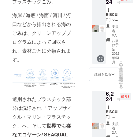
のリサ
24
プラスチックごみ。
(商品
り約
円
イクル
￥4,500
25cm
［
生地。
+消費税
BISCUI
海岸 / 海底 / 海面 / 河川 / 河
内側に
￥450+
T ］c
SEAQU
送料
口などから排出される海の
＃/vivid
AL×PO
￥300)
支援
（ヴィ
RTRUN
のとこ
者：
ごみは、クリーンアッププ
ヴィッ
KSのコ
ろ消費
0人
ド）ビ
ラボ
税、送
お届
ログラムによって回収さ
スケッ
マーク
料をこ
け予
トのよ
プリン
定：
ちらで
れ、素材ごとに分類されま
うな四
2022
ト入
ご負担
年03
角いサ
す。
り。 一
してお
こ
月
コッ
般販売
の
届けし
リ
シュ。
を前に
タ
ます。
ー
限定10
ご支援
ン
H42×W
詳細を見る
を
個を特
いただ
選
37 ハン
択
別お得
いた方
す
ドル立
る
にお届
には通
ち上が
6,2
けする
常
り約
残り8
プラン
24
選別されたプラスチック部
￥5,250
25cm
円
です。
(商品
［
分は洗浄され 「アップサイ
通常
￥4,500
BISCUI
￥7,780
+消費税
クル・マリン・プラスチッ
T］
（商品
￥450+
c#/multi
￥6,800
送料
支援
ク」へ、そして
世界でも稀
（マル
＋消費
￥300)
者：
チ） 
税￥680
のとこ
2人
なエコヤーン/ SEAQUAL
ビス
＋送料