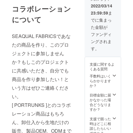
AL×PO
能。
生地に
ルダー
RTRUN
2022/03/14
H33×W
コラボレーション
リサイ
に規格
KSのコ
37/22×
23:59:59
ま
クルワ
外生地
ラボ
D14
について
タを詰
として
マーク
でに集まっ
ショル
めた大
廃棄処
プリン
ダー約
た金額が
柄のキ
分予定
ト入
90cm(
ルト生
だった
り。 ハ
ファンディ
装着時
SEAQUAL FABRICSであな
地。
ECO
ンドル
ングされま
”TOGE
SUEDE
はス
たの商品を作り、このプロ
THER
を使
ナップ
す。
FOR A
用。 ふ
釦で１
ジェクトに参加しません
CLEAN
たつの
タッチ
OCEAN
か？もしこのプロジェクト
内ポ
装着。
支援に関するよ
"メッ
ケット
ショル
くある質問
に共感いただき、自分でも
セージ
のう
ダー紐
のプリ
ち、ひ
手数料はいく
は結ん
商品を作り参加したい！と
ント部
とつに
らかかります
で長さ
分やハ
SEAQU
か？
調整可
いう方はぜひご連絡くださ
ンドル
AL×PO
能。 一
＆ショ
RTRUN
目標金額に届
般販売
い。
ルダー
KSのコ
かなかった場
を前に
に規格
ラボ
[ PORTRUNKS ]とのコラボ
合どうなりま
ご支援
外生地
マーク
すか？
いただ
レーション商品はもちろ
として
プリン
いた方
廃棄処
ト入
支援で困った
には通
ん、卸仕入から生地だけの
分予定
り。 ハ
時はどこに相
常
だった
ンドル
談したらいい
￥17,10
販売、製品OEM、ODMまで
ECO
はス
ですか？