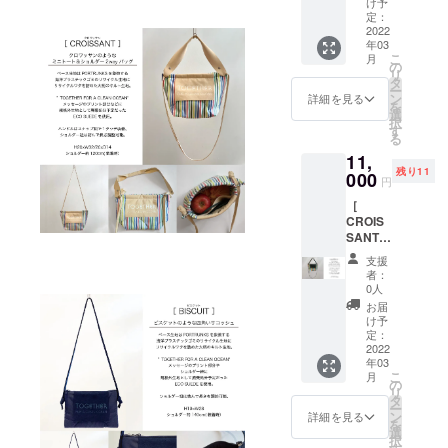
¥11,000
リサイ
け予
￥7,880
装着
ワッサ
+消費税
定：
クルワ
(商品
時）
ンのよ
2022
¥1,100+
タを詰
￥6,800
年03
うなミ
送料
めた大
+消費税
こ
月
ニトー
¥300)→
の
柄のキ
￥680+
リ
ト＆
20%OF
タ
ルト生
送料
ー
ショル
F¥9,920
ン
地。”T
詳細を見る
￥300)
を
ダー
ベース
選
OGETH
のとこ
択
2way
生地は
す
ER FOR
ろ消費
る
バッ
PORTR
A
税、送
11,
グ。限
UNKS
CLEAN
料をこ
残り11
定10個
000
を象徴
OCEAN
ちらで
円
を特別
する海
"メッ
ご負担
［
お得に
洋プラ
セージ
してお
CROIS
お届け
スチッ
のプリ
届けし
SANT
するプ
クゴミ
ント部
ます。
］
ランで
のリサ
分など
H19×W
支援
c#/vivid
す。 通
イクル
に規格
者：
28 ショ
（ヴィ
常
生地に
0人
外生地
ルダー
ヴィッ
¥12,400
リサイ
として
お届
約
ド）ク
(商品
クルワ
け予
廃棄処
140cm(
ロワッ
¥11,000
定：
タを詰
分予定
装着
サンの
2022
+消費税
めた大
だった
時）
年03
ような
¥1,100+
柄のキ
ECO
こ
月
ミニ
送料
の
ルト生
SUEDE
リ
トート
¥300)→
タ
地。”T
を使
ー
＆ショ
20%OF
ン
OGETH
詳細を見る
用。ハ
を
ルダー
F¥9,920
選
ER FOR
ンドル
択
2way
ベース