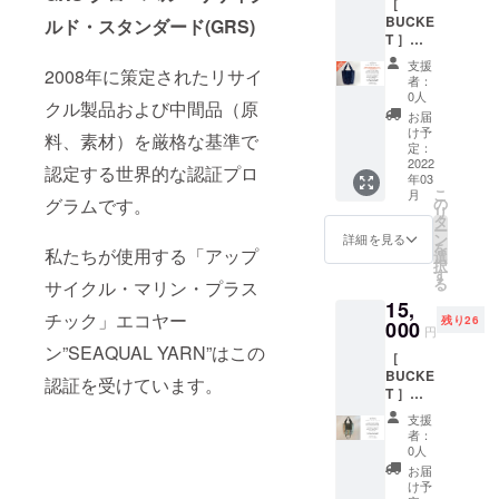
［
す。 通
する海
釦で１
￥1,100
時）
BUCKE
常
ルド・スタンダード(GRS)
洋プラ
タッチ
+送料
T ］
￥17,10
スチッ
装着。
￥300)
c#/navy
0（商品
クゴミ
ショル
のとこ
支援
2008年に策定されたリサイ
（ネイ
￥15,00
のリサ
ダー紐
者：
ろ消費
ビー）
0＋消費
イクル
0人
は結ん
税、送
クル製品および中間品（原
バケツ
税
生地に
で長さ
お届
料をこ
型の
￥1,500
リサイ
け予
調整可
ちらで
料、素材）を厳格な基準で
トート
＋送料
定：
クルワ
能。 一
ご負担
＆ショ
2022
￥600）
タを詰
般販売
認定する世界的な認証プロ
してお
年03
ルダー
→20%
めた大
を前に
届けし
こ
月
2way
OFFの
の
グラムです。
柄のキ
ご支援
ます。
リ
バッ
￥13,68
タ
ルト生
いただ
H20×W
ー
グ。限
0 ベー
ン
地。
詳細を見る
いた方
32/20×
を
定10個
私たちが使用する「アップ
ス生地
選
”TOGE
には通
D14
択
を特別
は
す
THER
常
ショル
る
サイクル・マリン・プラス
お得に
PORTR
FOR A
￥12,40
ダー約
15,
お届け
UNKS
CLEAN
0(商品
120cm(
チック」エコヤー
残り26
するプ
000
を象徴
OCEAN
￥11,00
円
装着
ランで
する海
"メッ
0+消費
ン”SEAQUAL YARN”はこの
時）
［
す。 通
洋プラ
セージ
税
BUCKE
常
スチッ
のプリ
認証を受けています。
￥1,100
T ］
￥17,10
クゴミ
ント部
+送料
c#/vivid
0（商品
のリサ
分など
￥300)
支援
（ヴィ
￥15,00
イクル
に規格
者：
のとこ
ヴィッ
0＋消費
生地に
0人
外生地
ろ消費
ド）バ
税
リサイ
として
お届
税、送
ケツ型
￥1,500
クルワ
け予
廃棄処
料をこ