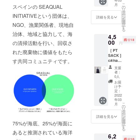
PORTR
り。 一
37 ハン
こ
月
UNKS
スペインの SEAQUAL
般販売
の
ドル立
リ
を象徴
を前に
タ
ち上が
ー
INITIATIVEという団体は、
する海
ご支援
ン
り約
詳細を見る
を
洋プラ
いただ
選
25cm
NGO、漁業関係者、現地自
択
スチッ
いた方
す
る
クゴミ
には通
治体、地域と協力して、海
4,5
のリサ
常
残り18
イクル
00
￥5,250
の清掃活動を行い、回収さ
円
生地。
(商品
［ PT
内側に
れた廃棄物に価値をもたら
￥4,500
SACK ]
SEAQU
+消費税
c#/navy
す共同コミュニティです。
AL×PO
￥450+
（ネイ
RTRUN
送料
支援
ビー）
KSのコ
￥300)
者：
シンプ
ラボ
のとこ
0人
ルな
マーク
ろ消費
お届
トー
プリン
税、送
け予
ト。
ト入
定：
料をこ
ベース
2022
り。 一
ちらで
年03
生地は
般販売
ご負担
こ
月
PORTR
を前に
の
してお
リ
UNKS
ご支援
タ
届けし
ー
を象徴
いただ
ン
ます。
詳細を見る
を
する海
いた方
選
H42×W
75%が海底、25%が海面に
択
洋プラ
には通
す
37 ハン
る
スチッ
常
ドル立
あると推測されている海洋
6,2
クゴミ
￥5,250
ち上が
残り10