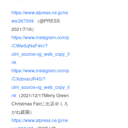
D14
ショル
https://www.atpress.ne.jp/ne
ダー約
90cm(
ws/267509
（@PRESS
装着
時）
2021/7/16）
https://www.instagram.com/p
/CWw5qNaF4ln/?
utm_source=ig_web_copy_li
nk
https://www.instagram.com/p
/CXobvarJR4S/?
utm_source=ig_web_copy_li
nk
（2021/12/17Merry Green
Christmas Fairに出店＠くろ
がね庭園）
https://www.atpress.ne.jp/ne