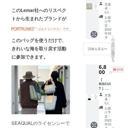
c#/multi
イクル
リサイ
外記事
140cm(
支援
（マル
生地に
クルワ
として
者：
装着
このLemar社へのリスペク
チ）ビ
リサイ
タを詰
0人
廃棄処
時）
スケッ
クルワ
めた大
分予定
お届
トから生まれたブランドが
トのよ
タを詰
柄のキ
け予
だった
うな四
めた大
定：
ルト生
ECO
角いサ
2022
柄のキ
地。”T
SUEDE
年03
コッ
ルト生
OGETH
を使
こ
月
シュ。
地。”T
の
このバッグを使うだけで、
ER FOR
用。
リ
ベース
OGETH
タ
A
ショル
ー
生地は
きれいな海を取り戻す活動
ER FOR
ン
CLEAN
詳細を見る
ダー紐
を
PORTR
A
選
OCEAN
は結ん
択
に参加できます。
UNKS
CLEAN
す
"メッ
で長さ
る
を象徴
OCEAN
セージ
を調節
6,8
する海
"メッ
のプリ
できま
残り15
洋プラ
00
セージ
ント部
す。
円
スチッ
のプリ
分や
H19×W
［
クゴミ
ント部
ショル
28 ショ
BISCUI
のリサ
分や
ダー紐
ルダー
T ］
イクル
ショル
に規格
約
c#/navy
生地に
ダー紐
外記事
140cm(
支援
（ネイ
リサイ
に規格
として
者：
装着
ビー）
クルワ
外生地
0人
廃棄処
時）
ビス
タを詰
として
分予定
お届
ケット
めた大
廃棄処
け予
だった
のよう
柄のキ
定：
分予定
ECO
な四角
2022
ルト生
だった
SUEDE
SEAQUALのライセンシーで
年03
いサ
地。”T
ECO
を使
月