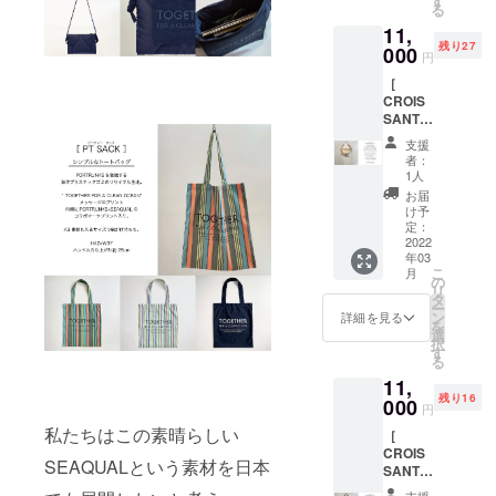
す
A
はス
る
バッ
生地は
CLEAN
ナップ
11,
グ。
PORTR
OCEAN
釦で１
残り27
ベース
000
UNKS
"メッ
タッチ
円
生地は
を象徴
セージ
装着。
［
PORTR
する海
のプリ
ショル
CROIS
UNKS
洋プラ
ント部
ダー紐
SANT
を象徴
スチッ
分など
は結ん
］
する海
クゴミ
に規格
で長さ
支援
c#/multi
洋プラ
のリサ
外生地
者：
調整可
（マル
スチッ
イクル
1人
として
能。
チ）ク
クゴミ
生地に
廃棄処
お届
H20×W
ロワッ
のリサ
リサイ
け予
分予定
32/20×
サンの
イクル
定：
クルワ
だった
D14
ような
2022
生地に
タを詰
ECO
ショル
年03
ミニ
リサイ
めた大
SUEDE
ダー約
こ
月
トート
クルワ
の
柄のキ
を使
120cm(
リ
＆ショ
タを詰
タ
ルト生
用。ハ
装着
ー
ルダー
めた大
ン
地。”T
詳細を見る
ンドル
時）
を
2way
柄のキ
選
OGETH
はス
択
バッ
ルト生
す
ER FOR
ナップ
る
グ。
地。”T
A
釦で１
11,
ベース
OGETH
CLEAN
タッチ
残り16
生地は
000
ER FOR
OCEAN
装着。
円
PORTR
A
"メッ
ショル
私たちはこの素晴らしい
［
UNKS
CLEAN
セージ
ダー紐
CROIS
を象徴
OCEAN
のプリ
は結ん
SEAQUALという素材を日本
SANT
する海
"メッ
ント部
で長さ
］
洋プラ
セージ
分など
支援