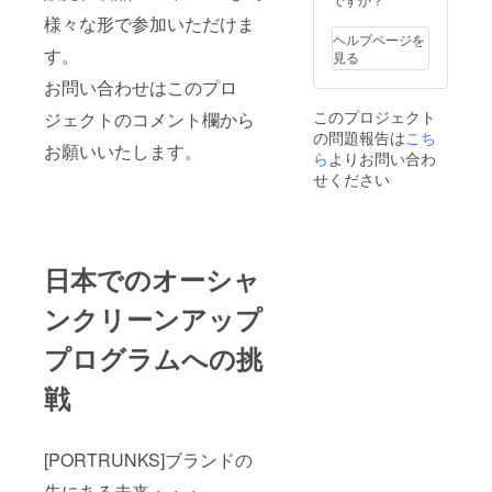
0(商品
SUEDE
ナップ
￥15,00
様々な形で参加いただけま
を使
釦で１
0+消費
ヘルプページを
用。 ふ
タッチ
す。
税
見る
たつの
装着。
￥1,500
内ポ
お問い合わせはこのプロ
ショル
+送料
ケット
ダー紐
￥600)
このプロジェクト
ジェクトのコメント欄から
のう
は結ん
のとこ
の問題報告は
こち
ち、ひ
で長さ
ろ消費
お願いいたします。
とつに
ら
よりお問い合わ
調整可
税、送
SEAQU
能。 一
料をこ
せください
AL×PO
般販売
ちらで
RTRUN
を前に
ご負担
KSのコ
ご支援
してお
ラボ
いただ
届けし
マーク
いた方
ます。
日本でのオーシャ
プリン
には通
H33×W
ト入
常
37/22×
ンクリーンアップ
り。 ハ
￥17,10
D14
ンドル
0(商品
ショル
はス
プログラムへの挑
￥15,00
ダー約
ナップ
0+消費
90cm(
釦で１
税
装着
戦
タッチ
￥1,500
時）
装着。
+送料
ショル
￥600)
ダー紐
のとこ
[PORTRUNKS]ブランドの
は結ん
ろ消費
で長さ
先にある未来・・・
税、送