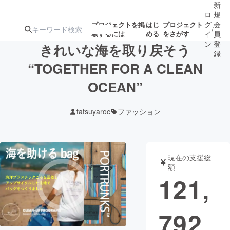
新
ロ
規
グ
会
プロジェクトを掲
はじ
プロジェクト
/
載するには
める
をさがす
イ
員
ン
登
きれいな海を取り戻そう
録
“TOGETHER FOR A CLEAN
OCEAN”
人気のプロ
注目のリ
注目の新着プロ
募集終了が近いプ
もうすぐ公開
ジェクト
ターン
ジェクト
ロジェクト
されます
tatsuyaroc
ファッション
アート・写真
音楽
現在の支援総
テクノロジー・ガジェット
ゲーム・サ
額
121,
映像・映画
書籍・雑誌
792
ビジネス・起業
チャレンジ