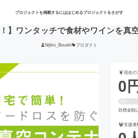
プロジェクトを掲載するには
はじめる
プロジェクトをさがす
！】ワンタッチで食材やワインを真
Nijiiro_Boueki
プロダクト
注目のリターン
注目の新着プロジェクト
募集終了が近いプロジェクト
も
現在の
音楽
舞台・パフォーマンス
0
ゲーム・サービス開発
フード・飲食店
0%
書籍・雑誌出版
アニメ・漫画
目標金額は2
支援者
チャレンジ
ビューティー・ヘルスケ
0