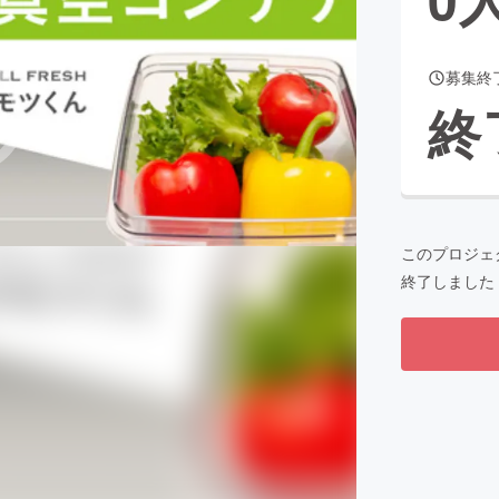
募集終
CAMPFIRE for Social Good
CAMPFIRE Creation
終
CAMPFIREふるさと納税
machi-ya
コミュニティ
このプロジェ
終了しました