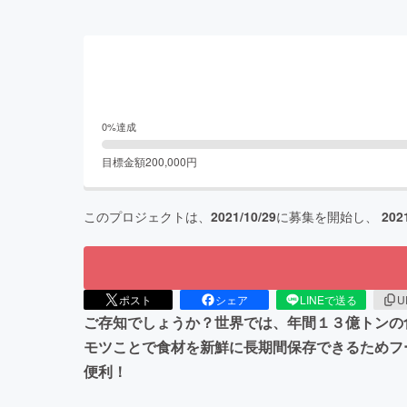
0
%達成
目標金額
200,000
円
このプロジェクトは、
2021/10/29
に募集を開始し、
202
ポスト
シェア
LINEで送る
U
ご存知でしょうか？世界では、年間１３億トンの
モツことで食材を新鮮に長期間保存できるためフ
便利！