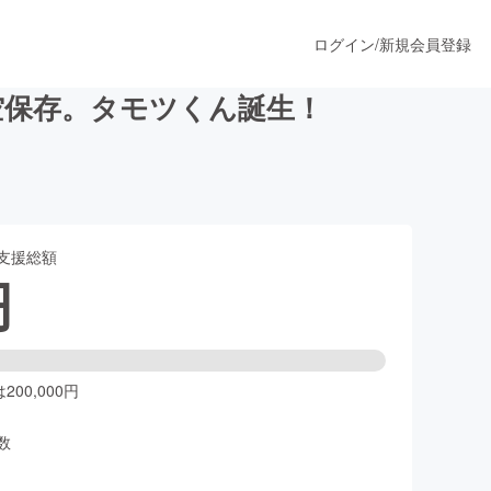
ログイン
/
新規会員登録
空保存。タモツくん誕生！
うすぐ公開されます
支援総額
プロダクト
円
ファッション
スポーツ
00,000円
数
ア
ソーシャルグッド
人