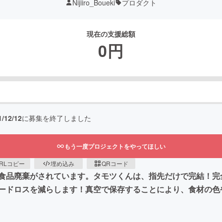
Nijiiro_Boueki
プロダクト
現在の支援総額
0
円
1/12/12
に募集を終了しました
もう一度プロジェクトをやってほしい
RLコピー
埋め込み
QRコード
食品廃棄がされています。タモツくんは、指先だけで完結！完
ードロスを減らします！真空で保存することにより、食材の色