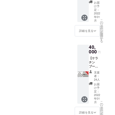
毛から
ト＋ 12
お届
特殊製
個セッ
け予
法によ
ト】ど
定：
り抽出
2022
ちらを
年01
したケ
購入い
こ
月
ラチン
ただい
の
リ
蛋白を
ても、
タ
ー
パウ
6500円
ン
詳細を見る
を
ダー
で12個
選
択
化。
発送い
す
る
シャン
たしま
40,
プーや
す。ご
トリー
000
迷惑を
円
トメン
おかけ
【ケラ
トに混
します
チン
ぜてい
が何卒
ブース
ただく
よろし
ト＋
だけで
くお願
支援
100個
使用で
い致し
者：
セッ
きま
ます。
24人
ト】 人
す。送
人毛か
お届
毛から
料込
ら特殊
け予
特殊製
み！！
定：
製法に
法によ
2022
より抽
年01
り抽出
出した
こ
月
したケ
の
ケラチ
リ
ラチン
タ
ン蛋白
ー
蛋白を
ン
をパウ
詳細を見る
を