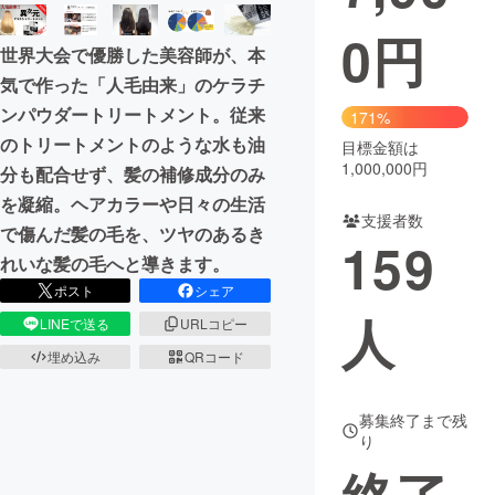
0
円
まちづくり・地域活性化
世界大会で優勝した美容師が、本
気で作った「人毛由来」のケラチ
CAMPFIRE for Social Good
CAMPFIRE Creation
ンパウダートリートメント。従来
171%
CAMPFIREふるさと納税
machi-ya
コミュニティ
のトリートメントのような水も油
目標金額は
1,000,000円
分も配合せず、髪の補修成分のみ
を凝縮。ヘアカラーや日々の生活
支援者数
で傷んだ髪の毛を、ツヤのあるき
159
れいな髪の毛へと導きます。
ポスト
シェア
人
LINEで送る
URLコピー
埋め込み
QRコード
募集終了まで残
り