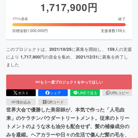
1,717,900
円
終了
171
%達成
目標金額
1,000,000
円
支援者数
159
人
このプロジェクトは、
2021/10/25
に募集を開始し、
159
人の支援
により
1,717,900
円の資金を集め、
2021/12/31
に募集を終了し
ました
もう一度プロジェクトをやってほしい
ポスト
シェア
LINEで送る
URLコピー
埋め込み
QRコード
世界大会で優勝した美容師が、本気で作った「人毛由
来」のケラチンパウダートリートメント。従来のトリー
トメントのような水も油分も配合せず、髪の補修成分の
みを凝縮。ヘアカラーや日々の生活で傷んだ髪の毛を、