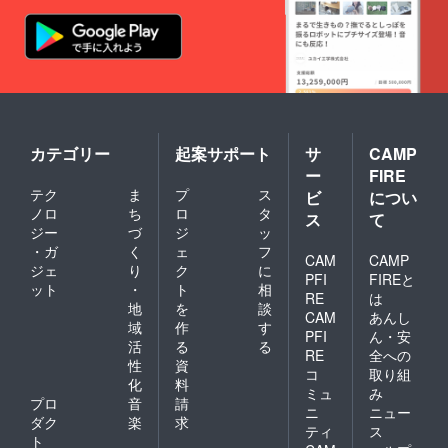
カテゴリー
起案サポート
サ
CAMP
ー
FIRE
テク
ま
プ
ス
ビ
につい
ノロ
ち
ロ
タ
ス
て
ジー
づ
ジ
ッ
・ガ
く
ェ
フ
CAM
CAMP
ジェ
り
ク
に
PFI
FIREと
ット
・
ト
相
RE
は
地
を
談
CAM
あんし
域
作
す
PFI
ん・安
活
る
る
RE
全への
性
資
コ
取り組
化
料
ミュ
み
プロ
音
請
ニ
ニュー
ダク
楽
求
ティ
ス
ト