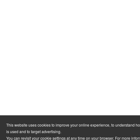
This website uses cookies to improve your online experience, to understand h
is used and to target advertising.
You can revisit your cookie settings at any time on your browser. For more info