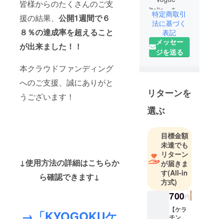
皆様からのたくさんのご支
Italia」をは
特定商取引
援の結果、
公開1週間で６
じめ、
法に基づく
８％の達成率を超えること
London
表記
メッセー
Fashion
が出来ました！！
ジを送る
Week Hair
担当
本クラウドファンディング
2018年には
へのご支援、誠にありがと
ロンドンで
リターンを
うございます！
のカット&カ
ラー
選ぶ
世界一取
得、そのほ
目標金額
か日本での
未達でも
優勝も多
リターン
数。
↓使用方法の詳細はこちらか
が届きま
2017年 弱
す
(All-in
ら確認できます↓
方式)
冠22歳で赤
坂にヘアサ
700
円
ロン「 Salon
【ケラ
→「KYOGOKUケ
Ryu」 オー
チン