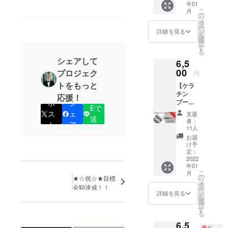
年01
したケ
こ
月
ラチン
の
リ
蛋白を
タ
ー
パウ
ン
詳細を見る
を
ダー
選
択
化。
す
る
シャン
シェアして
6,5
プーや
トリー
00
プロジェク
円
トメン
トをもっと
【ケラ
トに混
チン
ぜてい
応援！
LIN
ブース
ポ
シ
ただく
Eで
ト＋ 10
だけで
ス
ェ
支援
個セッ
送
使用で
者：
ト
ア
ト】 人
きま
11人
る
毛から
す。送
お届
特殊製
料込
け予
法によ
み！！
定：
り抽出
2022
年01
したケ
こ
月
ラチン
の
★☆祝☆★目標
リ
蛋白を
タ
金額達成！！
ー
パウ
ン
詳細を見る
を
ダー
選
択
化。
す
る
シャン
6,5
プーや
残り