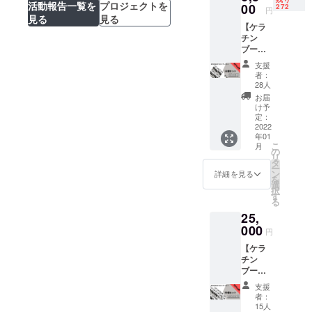
活動報告一覧を
プロジェクトを
トリー
00
272
円
トメン
見る
見る
【ケラ
トに混
チン
ぜてい
ブース
ただく
ト＋ 12
だけで
支援
個セッ
使用で
者：
ト】
きま
28人
※【ケラ
す。送
お届
チン
料込
け予
ブース
み！！
定：
ト＋ 10
2022
年01
個セッ
こ
月
ト】の
の
リ
割引率
タ
ー
に誤り
ン
詳細を見る
を
があり
選
択
まし
す
る
た。
25,
【ケラ
チン
000
円
ブース
【ケラ
ト＋ 10
チン
個セッ
ブース
ト】、
ト＋ 50
【ケラ
支援
個セッ
チン
者：
ト】 人
ブース
15人