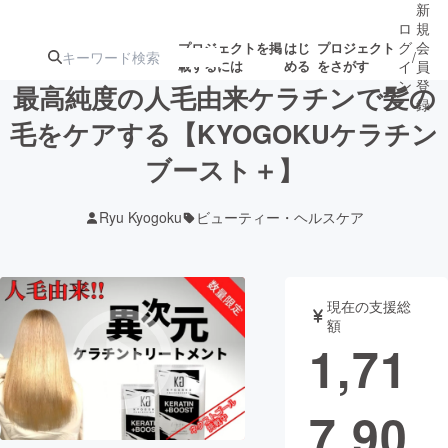
新
ロ
規
グ
会
プロジェクトを掲
はじ
プロジェクト
/
載するには
める
をさがす
イ
員
ン
登
最高純度の人毛由来ケラチンで髪の
録
毛をケアする【KYOGOKUケラチン
ブースト＋】
人気のプロ
注目のリ
注目の新着プロ
募集終了が近いプ
もうすぐ公開
ジェクト
ターン
ジェクト
ロジェクト
されます
Ryu Kyogoku
ビューティー・ヘルスケア
アート・写真
音楽
現在の支援総
テクノロジー・ガジェット
ゲーム・サ
額
1,71
映像・映画
書籍・雑誌
7,90
ビジネス・起業
チャレンジ