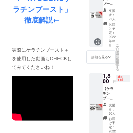
プン。
ブース
ラチンブースト」
ト＋お
Salon Ryu グ
支援
試し1
者：
ループ 中国
徹底解説←
個】 人
27人
毛から
含め三店舗
お届
特殊製
け予
運営
法によ
定：
2019年
り抽出
2022
年01
したケ
「Kyogoku
こ
月
ラチン
の
実際にケラチンブースト＋
Professional
リ
蛋白を
タ
ー
」ブランド
パウ
ン
詳細を見る
を使用した動画もCHECKし
を
ダー
選
を設立。KG
択
化。
す
てみてくださいね！！
る
カラーシャ
シャン
1,8
プーや
ンプーは
残り
トリー
00
140
円
一ヶ月で1万
トメン
本完売とい
【ケラ
トに混
チン
ぜてい
う業界最速
ブース
ただく
完売記録を
ト＋ 3
だけで
支援
個セッ
使用で
者：
ト】 人
きま
60人
毛から
す。送
お届
特殊製
料込
け予
法によ
み！！
定：
り抽出
2022