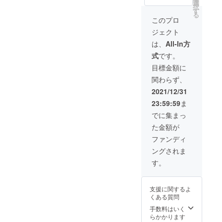
パウ
選
ダー
択
ダー
す
化。
る
化。
シャン
このプロ
シャン
プーや
ジェクト
プーや
トリー
トリー
トメン
は、
All-In方
トメン
トに混
式
です。
トに混
ぜてい
ぜてい
ただく
目標金額に
ただく
だけで
関わらず、
だけで
使用で
使用で
きま
2021/12/31
きま
す。送
23:59:59
ま
す。送
料込
料込
み！！
でに集まっ
み！！
た金額が
ファンディ
ングされま
す。
支援に関するよ
くある質問
手数料はいく
らかかります