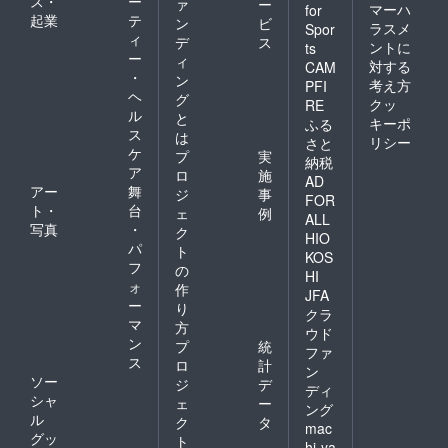
ス・
ー
ァ
ー
マーハ
for
起業
テ
ン
ビ
ラスメ
Spor
ィ
デ
ス
ントに
ts
ー
ィ
対する
CAM
・
ン
考え方
PFI
ヘ
グ
クッ
RE
ル
と
キーポ
ふる
ス
は
リシー
さと
ケ
プ
実
納税
ア
ロ
施
AD
アー
舞
ジ
事
FOR
ト・
台
ェ
例
ALL
写真
・
ク
HIO
パ
ト
KOS
フ
の
HI
ォ
作
JFA
ー
り
クラ
マ
方
ウド
ン
プ
統
ファ
ス
ロ
計
ン
ソー
ジ
デ
ディ
シャ
ェ
ー
ング
ル
ク
タ
mac
グッ
ト
hi-ya