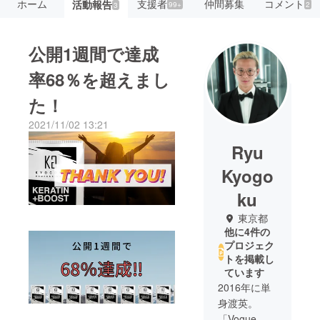
ホーム
支援者
仲間募集
コメント
活動報告
99+
2
3
公開1週間で達成
率68％を超えまし
た！
2021/11/02 13:21
Ryu
Kyogo
ku
東京都
他に4件の
プロジェク
トを掲載し
ています
2016年に単
身渡英。
「Vogue