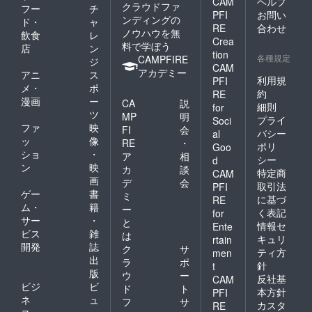
CAM
ヘルプ
クラウドファ
フー
チ
PFI
お問い
ンディングの
ド・
ャ
RE
合わせ
ノウハウを無
飲食
レ
Crea
料で学ぼう
店
ン
tion
各種規定
CAMPFIRE
ジ
CAM
アカデミー
アニ
ス
利用規
PFI
メ・
ポ
約
RE
漫画
ー
CA
説
細則
for
ツ
MP
明
プライ
Soci
ファ
映
FI
会
バシー
al
ッ
像
RE
・
ポリ
Goo
ショ
・
ア
相
シー
d
ン
映
カ
談
特定商
CAM
画
デ
会
取引法
PFI
ゲー
書
ミ
に基づ
RE
ム・
籍
ー
く表記
for
サー
・
と
情報セ
Ente
ビス
雑
は
キュリ
rtain
開発
誌
ク
サ
ティ方
men
出
ラ
ポ
針
t
版
ウ
ー
反社基
CAM
ビジ
ビ
ド
ト
本方針
PFI
ネ
ュ
フ
サ
カスタ
RE