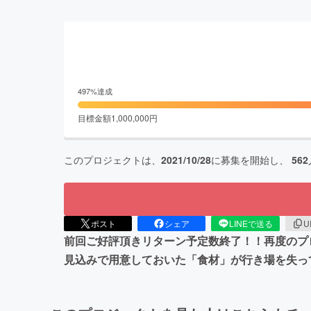
497
%達成
目標金額
1,000,000
円
このプロジェクトは、
2021/10/28
に募集を開始し、
562
ポスト
シェア
LINEで送る
U
前回ご好評頂きリターン予定数終了！！再度のプ
見込みで用意しておいた「食材」が行き場を失っ