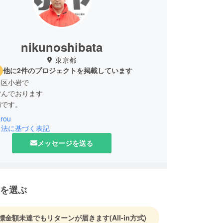
nikunoshibata
東京都
他に2件のプロジェクトを掲載しています
川区小岩で
営んでおります
輔です。
arou
様、ホテルレストラン様を中心に
引法に基づく表記
売りをさせていただいております。
メッセージを送る
、訳あって子ども４人を育てている
ファザーです。
を選ぶ
に独立しこれからという時に、
で育てていく状況となってしまい
業と家庭の両立の為,
標金額未達でもリターンが届きます
(All-in方式)