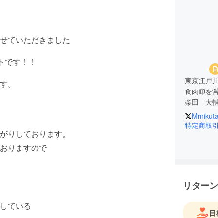
せていただきました
クトです！！
東京江戸
す。
食肉卸を
柴田 大
Mrnikut
焼き肉屋
特定商取
がりしております。
お肉の卸
おりますので
私自身は
シングル
リターン
2016年
男手一つ
している
現在まで事
目