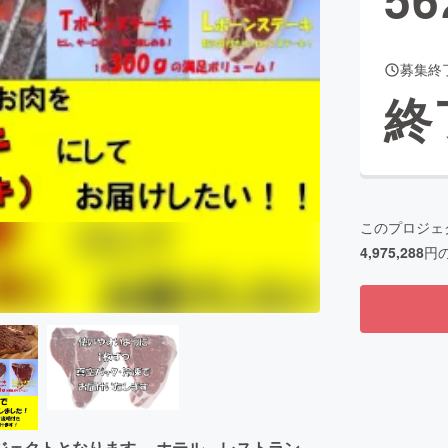
募集終
CAMPFIRE for Social Good
CAMPFIRE Creation
終
CAMPFIREふるさと納税
machi-ya
コミュニティ
このプロジェ
4,975,288
円
ジェクトとなります。 ホテル、レストラン、