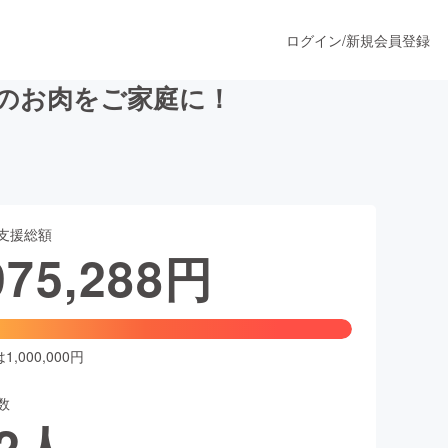
ログイン
/
新規会員登録
のお肉をご家庭に！
うすぐ公開されます
支援総額
プロダクト
975,288
円
ファッション
スポーツ
,000,000円
数
ア
ソーシャルグッド
2
人