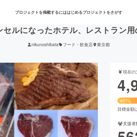
プロジェクトを掲載するには
はじめる
プロジェクトをさがす
ンセルになったホテル、レストラン用
nikunoshibata
フード・飲食店
東京都
注目のリターン
注目の新着プロジェクト
募集終了が近いプロジェクト
も
現在の
音楽
舞台・パフォーマンス
4,
ゲーム・サービス開発
フード・飲食店
497%
書籍・雑誌出版
アニメ・漫画
目標金額は1
支援者
チャレンジ
ビューティー・ヘルスケ
56