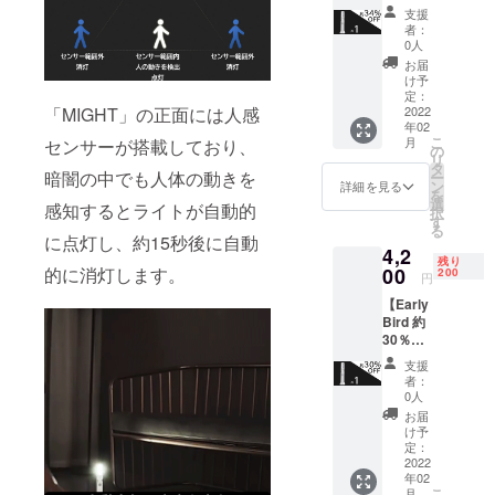
34％OF
のが弊社の
支援
Fプラ
者：
モットーで
ン】多
0人
す。今後と
機能ナ
お届
イト
もよろしく
け予
「MIGH
定：
おねがいい
「MIGHT」の正面には人感
T」×1
2022
年02
たします。
＜リ
こ
月
センサーが搭載しており、
ターン
の
リ
内容＞
タ
暗闇の中でも人体の動きを
ー
■多機能
ン
詳細を見る
を
ナイト
選
感知するとライトが自動的
択
「MIGH
す
る
T」×1 ■
に点灯し、約15秒後に自動
4,2
日本語
残り
取扱説
的に消灯します。
00
200
円
明書×1
【Early
■USB
Bird 約
Type C
30％OF
充電
Fプラ
ケーブ
支援
ン】 多
ル×1
者：
機能ナ
ーーー
0人
イト
ーーー
お届
「MIGH
ーーー
け予
T」×1
※送料
定：
＜リ
2022
込、税
年02
ターン
込 ※一
こ
月