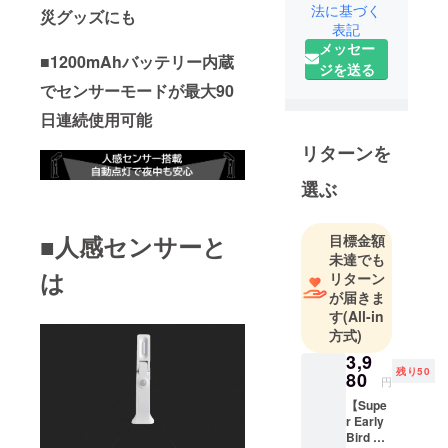
法に基づく
災グッズにも
ディアや考
表記
えを現実に
メッセー
するよう、
■1200mAhバッテリー内蔵
ジを送る
製品をデザ
でセンサーモードが最大90
インし、工
日連続使用可能
場と協力
し、プロト
リターンを
タイプを作
選ぶ
ります。そ
して、量産
化にできる
■人感センサーと
目標金額
ため、クラ
未達でも
は
リターン
ウドファン
が届きま
ディングで
す
(All-in
資金調達を
方式)
行います。
3,9
「やるなら
残り50
80
円
一番いい商
【Supe
品を提供す
r Early
る」という
Bird 約