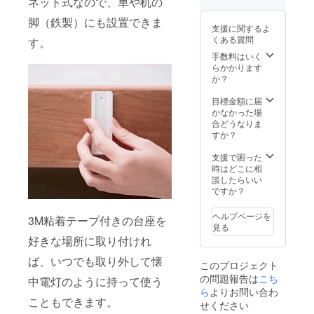
ネット式なので、車や机の
初期不
注文状
便を利
良の場
脚（鉄製）にも設置できま
況、使
用しま
合、お
支援に関するよ
用部材
す。通
問い合
くある質問
す。
の供給
常2週間
わせな
状況、
程度で
手数料はいく
どでご
製造工
配送さ
らかかります
連絡く
程上の
れます
か？
ださ
都合等
が、稀
い。
により
に１か
目標金額に届
出荷時
月を超
かなかった場
期が遅
えるこ
合どうなりま
れる場
ともあ
すか？
合があ
りま
りま
す。 ※
支援で困った
す。 ※
製品保
時はどこに相
配送は
証期間
談したらいい
海外発
は1年と
ですか？
送とな
なり、
り、1月
初期不
ヘルプページを
3M粘着テープ付きの台座を
中旬ホ
良の場
見る
ンコン
合、お
好きな場所に取り付けれ
から国
問い合
際普通
わせな
ば、いつでも取り外して懐
このプロジェクト
便を利
どでご
の問題報告は
こち
用しま
連絡く
中電灯のように持って使う
す。通
ら
よりお問い合わ
ださ
こともできます。
常2週間
い。
せください
程度で