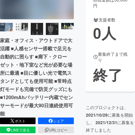
円
まちづくり・地域活性化
支援者数
0
人
CAMPFIRE for Social Good
CAMPFIRE Creation
CAMPFIREふるさと納税
machi-ya
コミュニティ
家庭・オフィス・アウトドアで大
活躍 ■人感センサー搭載で足元を
募集終了まで残
自動的に照らす ■廊下・クロー
り
ゼット・地下室など光が必要な場
終了
所に最適 ■目に優しい光で電気ス
タンドとしても使用可能 ■常時点
灯モードも完備で防災グッズにも
■1200mAhバッテリー内蔵でセン
サーモードが最大90日連続使用可
このプロジェクトは、
能
2021/10/29
に募集を開始
ポスト
シェア
し、
2021/12/31
に募集を
終了しました
LINEで送る
URLコピー