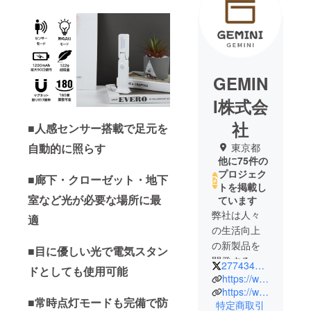
GEMIN
I株式会
社
■人感センサー搭載で足元を
自動的に照らす
東京都
他に75件の
プロジェク
■廊下・クローゼット・地下
トを掲載し
室など光が必要な場所に最
ています
弊社は人々
適
の生活向上
の新製品を
■目に優しい光で電気スタン
開発するた
277434286
ドとしても使用可能
めに設立し
https://www.youtube.com/channel/UCsr-Q3BcBZGi5R_Am5ueo6A/featured
ました。面
https://www.facebook.com/GEMINIEC2019
■常時点灯モードも完備で防
特定商取引
白いアイ