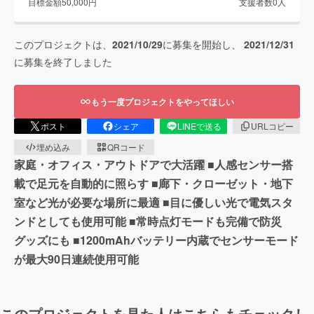
目標金額
50,000
円
支援者数
0
人
このプロジェクトは、
2021/10/29
に募集を開始し、
2021/12/31
に募集を終了しました
もう一度プロジェクトをやってほしい
ポスト
シェア
LINEで送る
URLコピー
埋め込み
QRコード
家庭・オフィス・アウトドアで大活躍 ■人感センサー搭
載で足元を自動的に照らす ■廊下・クローゼット・地下
室など光が必要な場所に最適 ■目に優しい光で電気スタ
ンドとしても使用可能 ■常時点灯モードも完備で防災
グッズにも ■1200mAhバッテリー内蔵でセンサーモード
が最大90日連続使用可能
このプロジェクトを見た人はこちらもチェックし