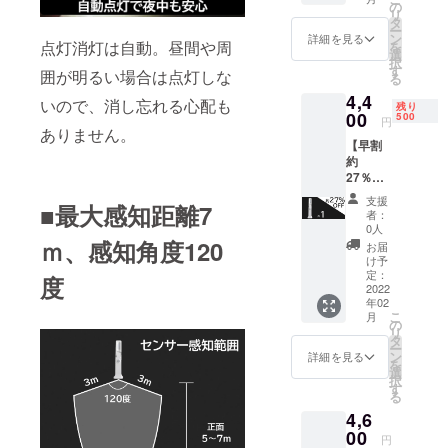
内容＞
般販売
の
リ
■多機能
予定価
タ
ー
ナイト
格6,000
ン
詳細を見る
点灯消灯は自動。昼間や周
を
「MIGH
円 ※ご
選
択
T」×1 ■
注文状
す
囲が明るい場合は点灯しな
る
日本語
況、使
4,4
取扱説
用部材
いので、消し忘れる心配も
残り
明書×1
00
の供給
500
円
■USB
ありません。
状況、
【早割
Type C
製造工
約
充電
程上の
27％OF
ケーブ
都合等
Fプラ
ル×1
により
支援
■最大感知距離7
ン】 多
ーーー
出荷時
者：
機能ナ
ーーー
期が遅
0人
イト
ｍ、感知角度120
ーーー
れる場
お届
「MIGH
※送料
合があ
け予
T」×1
込、税
定：
りま
度
＜リ
2022
込 ※一
す。 ※
年02
ターン
般販売
配送は
こ
月
内容＞
予定価
の
海外発
リ
■多機能
格6,000
タ
送とな
ー
ナイト
円 ※ご
ン
り、1月
詳細を見る
を
「MIGH
注文状
選
中旬ホ
択
T」×1 ■
況、使
す
ンコン
る
日本語
用部材
から国
4,6
取扱説
の供給
際普通
明書×1
00
状況、
便を利
円