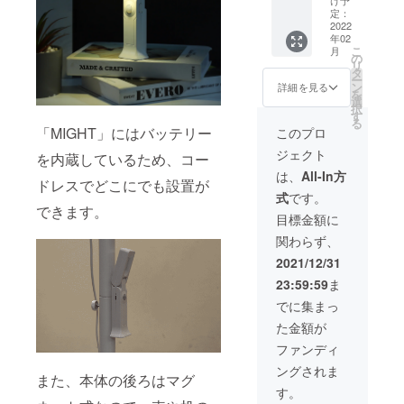
りま
えるこ
「MIGH
込 ※一
定：
す。 ※
ともあ
T」×2
2022
般販売
配送は
りま
年02
＜リ
予定価
海外発
す。 ※
こ
月
ターン
格6,000
の
送とな
製品保
リ
内容＞
円 ※ご
タ
り、1月
証期間
ー
■多機能
注文状
ン
中旬ホ
詳細を見る
は1年と
を
ナイト
況、使
選
ンコン
なり、
択
「MIGH
用部材
す
から国
初期不
る
T」×2 ■
の供給
際普通
「MIGHT」にはバッテリー
このプロ
良の場
日本語
状況、
便を利
合、お
ジェクト
取扱説
を内蔵しているため、コー
製造工
用しま
問い合
明書×2
程上の
す。通
は、
All-In方
わせな
ドレスでどこにでも設置が
■USB
都合等
常2週間
どでご
式
です。
Type C
により
程度で
連絡く
できます。
充電
出荷時
配送さ
目標金額に
ださ
ケーブ
期が遅
れます
い。
関わらず、
ル×2
れる場
が、稀
ーーー
合があ
に１か
2021/12/31
ーーー
りま
月を超
23:59:59
ま
ーーー
す。 ※
えるこ
※送料
配送は
ともあ
でに集まっ
込、税
海外発
りま
た金額が
込 ※一
送とな
す。 ※
般販売
り、1月
製品保
ファンディ
予定価
中旬ホ
証期間
ングされま
格
ンコン
は1年と
また、本体の後ろはマグ
12,000
から国
なり、
す。
円 ※ご
際普通