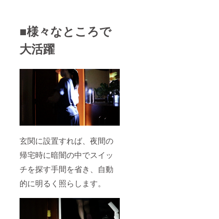
配送さ
れます
が、稀
■様々なところで
に１か
月を超
大活躍
えるこ
ともあ
りま
す。 ※
製品保
証期間
は1年と
なり、
初期不
良の場
合、お
問い合
玄関に設置すれば、夜間の
わせな
どでご
帰宅時に暗闇の中でスイッ
連絡く
ださ
チを探す手間を省き、自動
い。
的に明るく照らします。