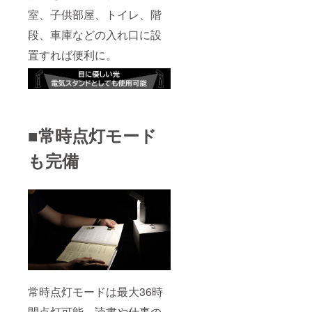
室、子供部屋、トイレ、階
段、車庫などの入れ口に設
置すれば便利に。
■常時点灯モード
も完備
常時点灯モードは最大36時
間点灯可能。読書や仕事の