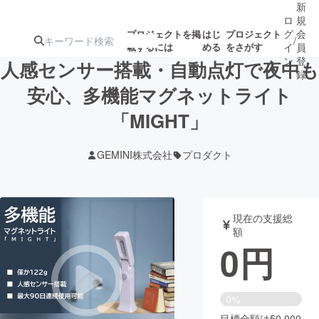
新
ロ
規
グ
会
プロジェクトを掲
はじ
プロジェクト
/
載するには
める
をさがす
イ
員
ン
登
人感センサー搭載・自動点灯で夜中も
録
安心、多機能マグネットライト
「MIGHT」
人気のプロ
注目のリ
注目の新着プロ
募集終了が近いプ
もうすぐ公開
ジェクト
ターン
ジェクト
ロジェクト
されます
GEMINI株式会社
プロダクト
アート・写真
音楽
現在の支援総
テクノロジー・ガジェット
ゲーム・サ
額
0
円
映像・映画
書籍・雑誌
0%
ビジネス・起業
チャレンジ
目標金額は50,000