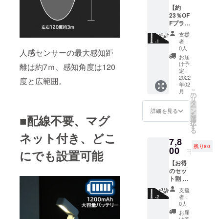
■USB
製造工
用しま
【約
Type C
程上の
す。通
23％OF
充電
都合等
常2週間
Fプラ
ケーブ
により
程度で
ン】 多
ル×1
出荷時
配送さ
支援
機能ナ
ーーー
期が遅
れます
者：
イト
ーーー
れる場
0人
が、稀
人感センサーの最大感知距
「MIGH
ーーー
合があ
に１か
お届
T」×1
※送料
りま
け予
月を超
離は約7ｍ、感知角度は120
＜リ
込、税
定：
す。 ※
えるこ
ターン
2022
込 ※一
配送は
度と広範囲。
ともあ
年02
内容＞
般販売
海外発
りま
こ
月
■多機能
予定価
の
送とな
す。 ※
リ
ナイト
格6,000
タ
り、1月
製品保
ー
「MIGH
円 ※ご
ン
中旬ホ
詳細を見る
証期間
を
■配線不要、マグ
T」×1 ■
注文状
選
ンコン
は1年と
択
日本語
況、使
す
から国
なり、
る
取扱説
用部材
ネット付き、どこ
際普通
初期不
7,8
明書×1
の供給
便を利
良の場
残り80
■USB
00
状況、
用しま
合、お
円
にでも設置可能
Type C
製造工
す。通
問い合
【お得
充電
程上の
常2週間
わせな
のセッ
ケーブ
都合等
程度で
どでご
ト割 約
ル×1
により
配送さ
連絡く
35％OF
ーーー
出荷時
れます
ださ
支援
Fプラ
ーーー
期が遅
が、稀
者：
い。
ン】 多
ーーー
れる場
0人
に１か
機能ナ
※送料
合があ
月を超
お届
イト
込、税
け予