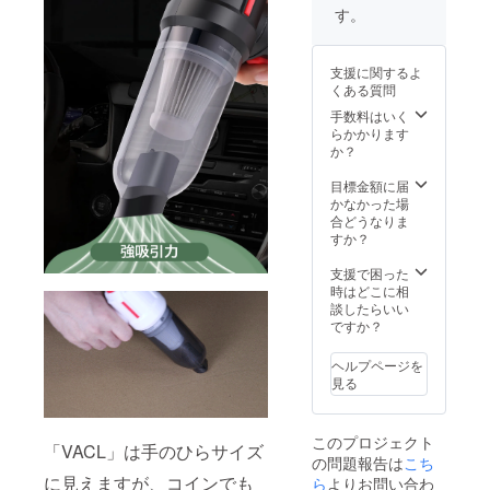
み ※一
す。
般販売
予定価
格
支援に関するよ
17,000
くある質問
円 ※ご
注文状
手数料はいく
況、使
らかかります
用部材
か？
の供給
状況、
目標金額に届
製造工
かなかった場
程上の
合どうなりま
都合等
すか？
により
出荷時
支援で困った
期が遅
時はどこに相
れる場
談したらいい
合があ
ですか？
りま
す。
ヘルプページを
見る
このプロジェクト
「VACL」は手のひらサイズ
の問題報告は
こち
に見えますが、コインでも
ら
よりお問い合わ