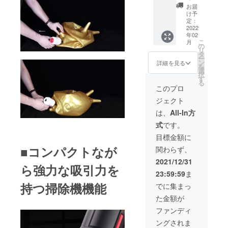
機能ク
×1
により
お届
リー
ーーー
出荷時
け予
ナー
ーーー
定：
期が遅
「VACL
2022
ーーー
れる場
年02
」×2 ＜
※税込 ※
合があ
こ
月
リター
送料込
の
りま
リ
ン内容
み ※一
タ
す。
ー
＞ ■多
般販売
ン
詳細を見る
を
機能ク
予定価
選
択
リー
格8,500
す
る
ナー
円 ※ご
このプロ
「VACL
注文状
ジェクト
」×2 ■
況、使
日本語
用部材
は、
All-In方
取扱説
の供給
式
です。
明書×2
状況、
■USB充
製造工
目標金額に
電ケー
程上の
■コンパクトなが
関わらず、
ブル×2
都合等
■ノズル
により
2021/12/31
ら強力な吸引力を
フル
出荷時
23:59:59
ま
セット
期が遅
×2
れる場
持つ掃除機機能
でに集まっ
ーーー
合があ
た金額が
ーーー
りま
ーーー
す。
ファンディ
※税込 ※
ングされま
送料込