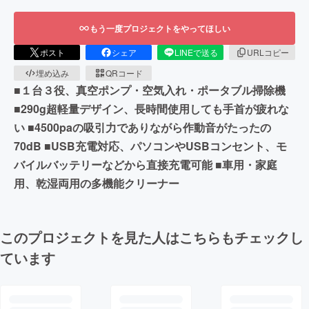
もう一度プロジェクトをやってほしい
ポスト
シェア
LINEで送る
URLコピー
埋め込み
QRコード
■１台３役、真空ポンプ・空気入れ・ポータブル掃除機
■290g超軽量デザイン、長時間使用しても手首が疲れな
い ■4500paの吸引力でありながら作動音がたったの
70dB ■USB充電対応、パソコンやUSBコンセント、モ
バイルバッテリーなどから直接充電可能 ■車用・家庭
用、乾湿両用の多機能クリーナー
このプロジェクトを見た人はこちらもチェックし
ています