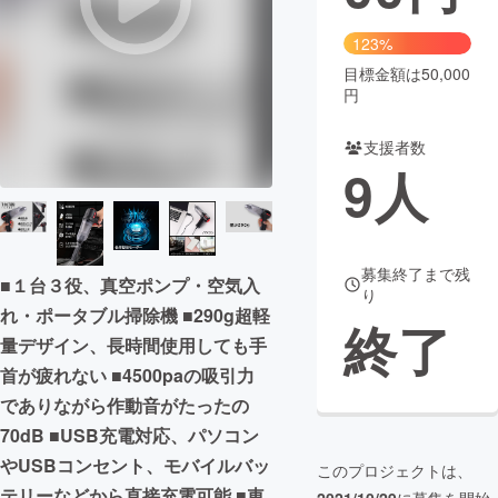
まちづくり・地域活性化
123%
目標金額は50,000
円
CAMPFIRE for Social Good
CAMPFIRE Creation
CAMPFIREふるさと納税
machi-ya
コミュニティ
支援者数
9
人
募集終了まで残
■１台３役、真空ポンプ・空気入
り
れ・ポータブル掃除機 ■290g超軽
終了
量デザイン、長時間使用しても手
首が疲れない ■4500paの吸引力
でありながら作動音がたったの
70dB ■USB充電対応、パソコン
やUSBコンセント、モバイルバッ
このプロジェクトは、
テリーなどから直接充電可能 ■車