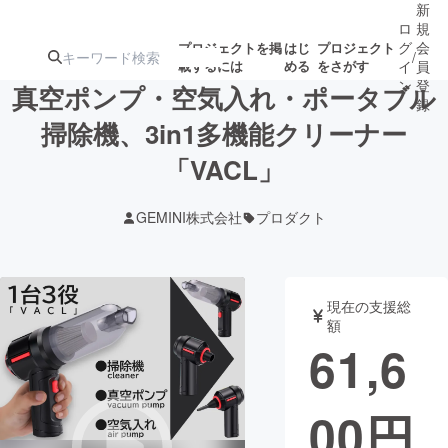
新
ロ
規
グ
会
プロジェクトを掲
はじ
プロジェクト
/
載するには
める
をさがす
イ
員
ン
登
真空ポンプ・空気入れ・ポータブル
録
掃除機、3in1多機能クリーナー
「VACL」
人気のプロ
注目のリ
注目の新着プロ
募集終了が近いプ
もうすぐ公開
ジェクト
ターン
ジェクト
ロジェクト
されます
GEMINI株式会社
プロダクト
アート・写真
音楽
現在の支援総
テクノロジー・ガジェット
ゲーム・サ
額
61,6
映像・映画
書籍・雑誌
00
円
ビジネス・起業
チャレンジ