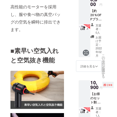
日本語
00
注文状
円
高性能のモーターを採用
取扱説
況、使
【約
明書×1
用部材
し、服や食べ物の真空バッ
20％OF
■USB充
の供給
Fプラ
電ケー
状況、
グの空気を瞬時に排出でき
ン】 多
ブル×1
製造工
支援
機能ク
■ノズル
程上の
ます。
者：
リー
フル
都合等
0人
ナー
セット
により
お届
「VACL
×1
出荷時
け予
」×1 ＜
ーーー
定：
期が遅
■素早い空気入れ
リター
2022
ーーー
れる場
年02
ン内容
ーーー
合があ
こ
月
＞ ■多
※税込 ※
の
と空気抜き機能
りま
リ
機能ク
送料込
タ
す。
ー
リー
み ※一
ン
詳細を見る
を
ナー
般販売
選
択
「VACL
予定価
す
る
」×1 ■
格8,500
10,
日本語
円 ※ご
残り99
取扱説
900
注文状
円
明書×1
況、使
【お得
■USB充
用部材
のセッ
電ケー
の供給
ト割 約
ブル×1
状況、
36％OF
■ノズル
製造工
支援
Fプラ
フル
程上の
者：
ン】 多
セット
都合等
1人