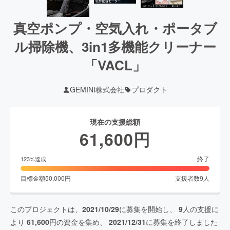
真空ポンプ・空気入れ・ポータブ
ル掃除機、3in1多機能クリーナー
「VACL」
GEMINI株式会社
プロダクト
現在の支援総額
61,600
円
終了
123
%達成
目標金額
50,000
円
支援者数
9
人
このプロジェクトは、
2021/10/29
に募集を開始し、
9
人の支援に
より
61,600
円の資金を集め、
2021/12/31
に募集を終了しました