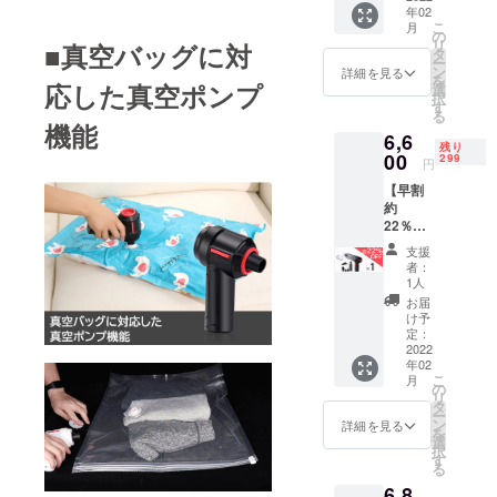
年02
たします。
リター
こ
月
ン内容
の
リ
■真空バッグに対
＞ ■多
タ
ー
機能ク
ン
詳細を見る
を
リー
応した真空ポンプ
選
択
ナー
す
る
「VACL
機能
6,6
」×1 ■
残り
日本語
00
299
円
取扱説
【早割
明書×1
約
■USB充
22％OF
電ケー
Fプラ
ブル×1
支援
ン】 多
■ノズル
者：
機能ク
フル
1人
リー
セット
お届
ナー
×1
け予
「VACL
ーーー
定：
」×1 ＜
2022
ーーー
年02
リター
ーーー
こ
月
ン内容
※税込 ※
の
リ
＞ ■多
送料込
タ
ー
機能ク
み ※一
ン
詳細を見る
を
リー
般販売
選
択
ナー
予定価
す
る
「VACL
格8,500
6,8
」×1 ■
円 ※ご