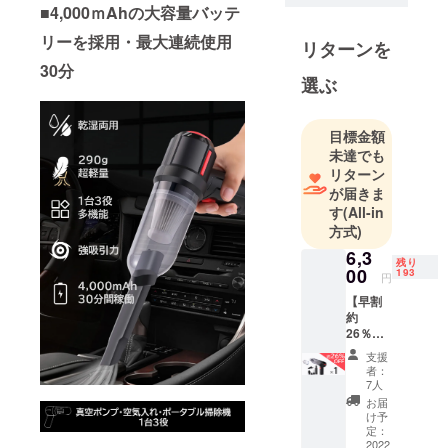
■4,000ｍAhの大容量バッテ
場と協力
リーを採用・最大連続使用
し、プロト
リターンを
タイプを作
30分
選ぶ
ります。そ
して、量産
化にできる
目標金額
ため、クラ
未達でも
リターン
ウドファン
が届きま
ディングで
す
(All-in
資金調達を
方式)
行います。
6,3
「やるなら
残り
00
193
円
一番いい商
【早割
品を提供す
約
る」という
26％OF
Fプラ
のが弊社の
支援
ン】 多
者：
モットーで
機能ク
7人
す。今後と
リー
お届
ナー
もよろしく
け予
「VACL
定：
おねがいい
」×1 ＜
2022