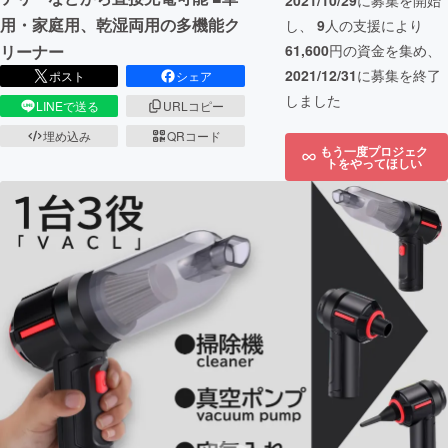
2021/10/29
に募集を開始
用・家庭用、乾湿両用の多機能ク
し、
9
人の支援により
リーナー
61,600
円の資金を集め、
2021/12/31
に募集を終了
ポスト
シェア
しました
LINEで送る
URLコピー
埋め込み
QRコード
もう一度プロジェク
トをやってほしい