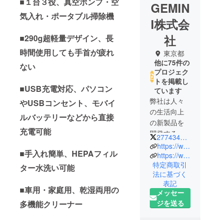
■１台３役、真空ポンプ・空
GEMIN
気入れ・ポータブル掃除機
I株式会
社
■290g超軽量デザイン、長
時間使用しても手首が疲れ
東京都
他に75件の
ない
プロジェク
トを掲載し
■USB充電対応、パソコン
ています
弊社は人々
やUSBコンセント、モバイ
の生活向上
ルバッテリーなどから直接
の新製品を
充電可能
開発するた
277434286
めに設立し
https://www.youtube.com/channel/UCsr-Q3BcBZGi5R_Am5ueo6A/featured
■手入れ簡単、HEPAフィル
ました。面
https://www.facebook.com/GEMINIEC2019
特定商取引
白いアイ
ター水洗い可能
法に基づく
ディアや考
表記
えを現実に
■車用・家庭用、乾湿両用の
メッセー
するよう、
ジを送る
多機能クリーナー
製品をデザ
インし、工