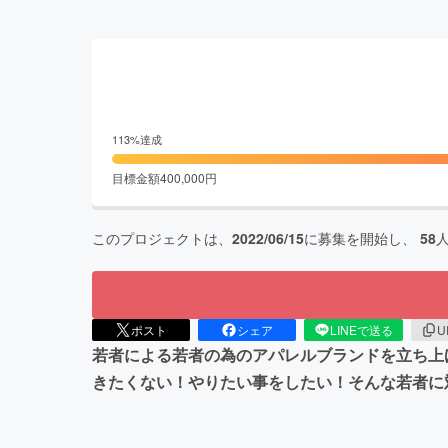
113
%達成
目標金額
400,000
円
このプロジェクトは、
2022/06/15
に募集を開始し、
58
ポスト
シェア
LINEで送る
U
若者による若者の為のアパレルブランドを立ち上げ
きたくない！やりたい事をしたい！そんな若者に