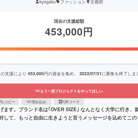
kyogaku
ファッション
京都府
現在の支援総額
453,000
円
人の支援により
453,000
円の資金を集め、
2022/07/31
に募集を終了しま
もう一度プロジェクトをやってほしい
RLコピー
埋め込み
QRコード
ます。ブランド名は｢OVER SIZE｣ なんとなく大学に行き
対して、もっと自由に生きようと言うメッセージを込めてこの