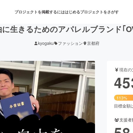
プロジェクトを掲載するには
はじめる
プロジェクトをさがす
に生きるためのアパレルブランド｢OVER
kyogaku
ファッション
京都府
注目のリターン
注目の新着プロジェクト
募集終了が近いプロジェクト
も
現在の
音楽
舞台・パフォーマンス
45
ゲーム・サービス開発
フード・飲食店
113%
書籍・雑誌出版
アニメ・漫画
目標金額は4
支援者
チャレンジ
ビューティー・ヘルスケ
58