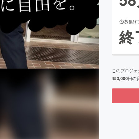
募集終
CAMPFIRE for Social Good
CAMPFIRE Creation
終
CAMPFIREふるさと納税
machi-ya
コミュニティ
このプロジェ
453,000
円の