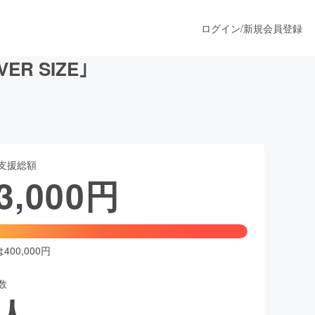
ログイン
/
新規会員登録
 SIZE｣
うすぐ公開されます
支援総額
プロダクト
3,000
円
ファッション
スポーツ
00,000円
数
ア
ソーシャルグッド
人