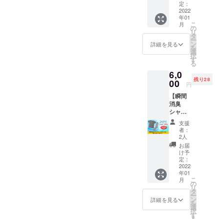
ワイ
価定価
定：
24cmか
ト）
2022
17,050
ら27cm
年01
セッ
円の商
です。
こ
月
ト】 瞬
品をク
の
※送料込
リ
間消臭
ラウド
タ
みのお
ー
シャツ
ファン
ン
値段で
詳細を見る
を
PRONI
ディン
選
す。
択
CA（ホ
グ特別
す
る
ワイ
価格の
6,0
ト）LL
6,000円
残り28
サイズ
00
でご案
円
と瞬間
内しま
【瞬間
消臭靴
す。 ※
消臭
下
瞬間消
シャツ
PRONI
臭靴下
（グ
CA（ホ
PRONI
支援
レー）S
ワイ
CAのサ
者：
サイズ
ト）を
イズは
2人
＆靴下
セット
24cmか
お届
（グ
でお届
ら27cm
け予
レー）
けしま
定：
です。
セッ
2022
す。 定
※送料込
年01
ト】 瞬
価定価
みのお
こ
月
間消臭
17,050
の
値段で
リ
シャツ
円の商
タ
す。
ー
PRONI
品をク
ン
詳細を見る
を
CA（グ
ラウド
選
択
レー）S
ファン
す
る