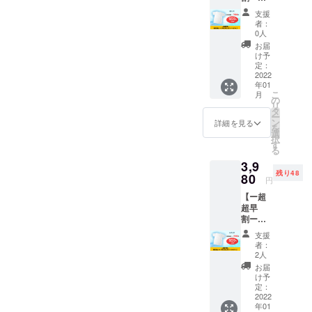
ファンディング実施中！＝
ができない
間消臭
別ー早
ツに入れる消臭グッズ…な
支援
シャツ
割ー価
ということ
者：
＝＝＝現在２３％達成中＝
PRONI
格の
ど、色々なアイデアが既に
0人
で、この布
CAホワ
1,980円
＝＝＝目標金額を達成し
お届
あります。皆様の生活に寄
イトSサ
はぴったり
でご案
け予
て、いろんな瞬間消臭商材
イズ】
内しま
定：
だと感じま
り添った商品を開発し、お
瞬間消
2022
す。 ※
を展開したい！皆様ご支援
した。また
年01
臭シャ
送料込
役に立っていきたいという
こ
月
ツ
みのお
の
汗をかいて
のほど、よろしくお願いし
リ
PRONI
値段で
タ
のが私の夢です。＊是非た
たまま着続
ー
CA（ホ
す。 ※
ます！株式会社ステーショ
ン
詳細を見る
を
くさんの皆様に、この商品
けて入れは
ワイ
サイズ
選
択
ンブレーク大多和 盛光
ト）Sサ
は24cm
す
肌トラブル
る
をお手に取り機能を確かめ
イズを1
から
になりやす
3,9
着お届
27cmで
ていただきたいです。どう
残り48
けしま
80
いですが、
す。
円
す。 定
ぞ、このプロジェクトを最
この布は瞬
【ー超
価
時に肌と同
超早
後まで応援ください！よろ
13,200
割ー瞬
円のと
じ弱酸性に
しくお願いいたします。
間消臭
ころ、
支援
戻すので、
シャツ
クラウ
者：
PRONI
女性にも喜
ドファ
2人
CAホワ
ンディ
お届
ばれるので
イトM
ング特
け予
は、と思
サイ
別価
定：
ズ】 瞬
2022
格ー超
い、Tシャツ
年01
間消臭
超早