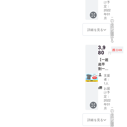
レーSサ
ング特
け予
イズ】
別価
定：
瞬間消
2022
格ー超
年01
臭シャ
超早
こ
月
ツ
割ーの
の
リ
PRONI
3,980円
タ
ー
CA（グ
でご案
ン
詳細を見る
を
レー）S
内しま
選
択
サイズ
す。 ※
す
る
を1着お
送料込
3,9
届けし
みのお
残り49
ます。
80
値段で
円
定価
す。
【ー超
13,200
超早
円のと
割ー瞬
ころ、
間消臭
クラウ
支援
シャツ
ドファ
者：
PRONI
ンディ
1人
CAグ
ング特
お届
レーM
別価
け予
サイ
格ー超
定：
ズ】 瞬
2022
超早
年01
間消臭
割ーの
こ
月
シャツ
3,980円
の
リ
PRONI
でご案
タ
ー
CA（グ
内しま
ン
詳細を見る
を
レー）
す。 ※
選
択