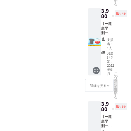
Mサイ
送料込
す
る
ズを1着
みのお
3,9
お届け
値段で
残り49
しま
80
す。
円
す。 定
【ー超
価
超早
13,200
割ー瞬
円のと
間消臭
ころ、
支援
シャツ
クラウ
者：
PRONI
ドファ
1人
CAグ
ンディ
お届
レーLサ
ング特
け予
イズ】
別価
定：
瞬間消
2022
格ー超
年01
臭シャ
超早
こ
月
ツ
割ーの
の
リ
PRONI
3,980円
タ
ー
CA（グ
でご案
ン
詳細を見る
を
レー）L
内しま
選
択
サイズ
す。 ※
す
る
を1着お
送料込
3,9
届けし
みのお
残り50
ます。
80
値段で
円
定価
す。
【ー超
13,200
超早
円のと
割ー瞬
ころ、
間消臭