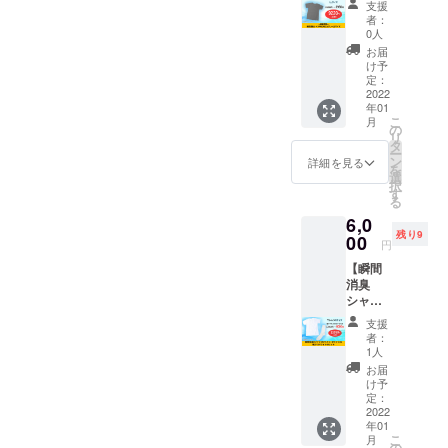
クラウ
支援
シャツ
ドファ
者：
PRONI
ンディ
0人
CAグ
ング特
お届
レーLL
別価
け予
サイ
格ー超
定：
ズ】 瞬
2022
超早
年01
間消臭
割ーの
こ
月
シャツ
3,980円
の
リ
PRONI
でご案
タ
ー
CA（グ
内しま
ン
詳細を見る
を
レー）
す。 ※
選
択
LLサイ
送料込
す
る
ズを1着
みのお
6,0
お届け
値段で
残り9
しま
00
す。
円
す。 定
【瞬間
価
消臭
13,200
シャツ
円のと
（ホワ
ころ、
支援
イト）S
クラウ
者：
サイズ
ドファ
1人
＆靴下
ンディ
お届
（ホワ
ング特
け予
イト）
別価
定：
セッ
2022
格ー超
年01
ト】 瞬
超早
こ
月
間消臭
割ーの
の