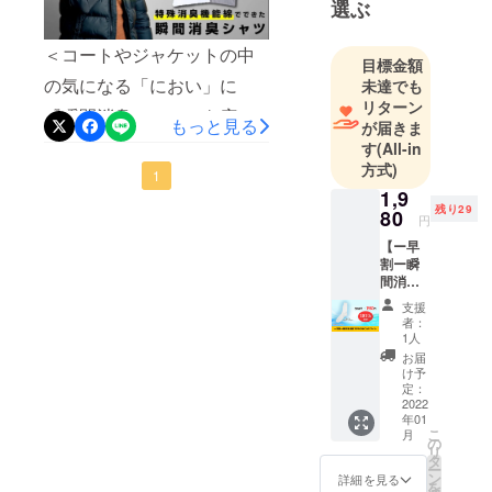
選ぶ
ますでしょ
的です↓↓＞①角質ケアをす
うか。
る雑菌にエサを与えないよ
＜コートやジャケットの中
あれを製造
目標金額
う、スムーザーなどで角質
するのが弊
の気になる「におい」に
未達でも
を落とす！②靴を３足ロー
社のメイン
リターン
『瞬間消臭シャツ』を広め
もっと見る
が届きま
事業です。
テーションする同じ靴を履
たい！＞プロジェクトオー
す
(All-in
き続けると、湿気が抜けず
方式)
ナーの株式会社ステーショ
日々色々な
1
悪臭を招きます。1度履いた
1,9
お仕事を頂
ンブレーク・大多和盛光で
残り29
80
円
靴は2日は休ませませるのが
く中で、あ
す。この度は、本プロジェ
【ー早
る時マラソ
ベスト！→使用済の使い捨
割ー瞬
クトにご支援／ご興味をお
ン選手のユ
間消臭
てのカイロを靴の中に入れ
ニフォーム
持ちいただきありがとうご
靴下
支援
ておくと早く乾燥します。
PRONI
の製造を依
者：
ざいます。お陰様で、公開
CAホワ
1人
頼いただ
③足のむくみケアをする。
イト】
お届
初日に目標金額の20%を達
き、これが
瞬間消
け予
むくんでいるときは、足の
臭靴下
定：
成しました！ありがとうご
消臭の道へ
PRONI
2022
臭いが強くなりがちです。
いくきっか
年01
ざいます・・・・！＊この
CA（ホ
こ
月
血行が悪くなると、疲労物
ワイ
けに。
の
リ
特殊消臭機能綿を使った商
ト）を1
タ
質のアンモニアが足に溜ま
ー
足お届
ン
詳細を見る
品を広めることで、世の中
を
非常に優れ