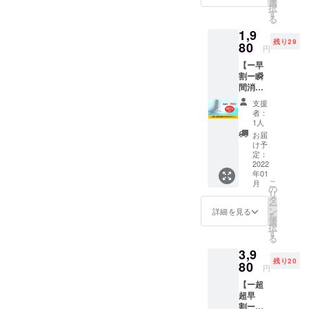
けしま
選
り、汗として出て臭いま
択
す。 定
す
の様々なにおいのお悩みを
た消臭機能
る
価3,850
す。→ お風呂でマッサージ
があり、瞬
1,9
解決できると思っていま
円の商
残り29
をしたり、足の付け根のリ
時に臭いを
品をク
80
円
す。例えば、防臭カーテ
ラウド
分解して無
ンパを刺激して流れを良く
【ー早
ファン
ン。介護施設や病院で使っ
臭にする布
割ー瞬
ディン
しましょう。④靴下の工夫
間消臭
グ特
をそこで初
てもらえれば、患者さま同
靴下
別ー早
速乾性に優れた機能性繊維
支援
めて知るこ
PRONI
士でにおいを気にする悩み
割ー価
者：
とになりま
CAグ
や、吸湿性の高い素材で作
格の
1人
がなくなります。枕カバー
レー】
1,980円
した。
お届
られた靴下を選びましょ
瞬間消
でご案
け予
やシーツ。日々の忙しい毎
臭靴下
内しま
定：
う。★PRONICAの瞬間消臭
PRONI
2022
マラソン選
す。 ※
日の中、こまめに洗濯する
年01
CA（グ
送料込
靴下は、気になる匂いをブ
手は常に汗
こ
月
レー）
時間がなく、においが染み
みのお
の
リ
をかき続け
を1足お
ロック！★☆どのシーズン
値段で
タ
ー
付いて困っている方も多い
届けし
す。 ※
ン
ゴールした
詳細を見る
を
でも、あなたの足の清潔を
ます。
サイズ
選
のではないでしょうか。こ
らすぐにイ
択
定価
は24cm
す
保ちます☆ぜひ一度お試し
る
ンタビュー
3,850円
から
の布を使った枕カバーと
3,9
の商品
27cmで
ください！https://camp-
に応じるこ
残り20
をクラ
80
シーツであれば、そのお悩
す。
円
とになり、
ウド
fire.jp/projects/view/506607
みもなくなります。他に
【ー超
ファン
臭いを気に
＊＊＊＊＊＊＊クラウド
超早
ディン
しても対策
も、シューズケース、ブー
割ー瞬
グ特