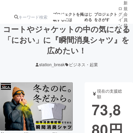
新
ロ
規
グ
会
プロジェクトを掲
はじ
プロジェクト
/
載するには
める
をさがす
イ
員
ン
登
コートやジャケットの中の気になる
録
「におい」に『瞬間消臭シャツ』を
広めたい！
人気のプロ
注目のリ
注目の新着プロ
募集終了が近いプ
もうすぐ公開
ジェクト
ターン
ジェクト
ロジェクト
されます
station_break
ビジネス・起業
アート・写真
音楽
現在の支援総
テクノロジー・ガジェット
ゲーム・サ
額
73,8
映像・映画
書籍・雑誌
80
円
ビジネス・起業
チャレンジ