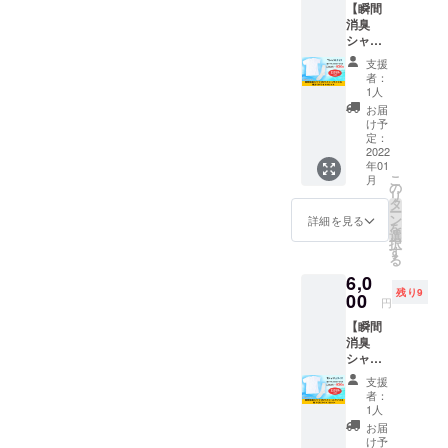
【瞬間
消臭靴
す。 ※
消臭
下
瞬間消
シャツ
PRONI
臭靴下
（ホワ
CA（ホ
PRONI
支援
イト）L
ワイ
CAのサ
者：
サイズ
ト）を
イズは
1人
＆靴下
セット
24cmか
お届
（ホワ
でお届
ら27cm
け予
イト）
けしま
定：
です。
セッ
2022
す。 定
※送料込
年01
ト】 瞬
価定価
みのお
こ
月
間消臭
17,050
の
値段で
リ
シャツ
円の商
タ
す。
ー
PRONI
品をク
ン
詳細を見る
を
CA（ホ
ラウド
選
択
ワイ
ファン
す
る
ト）Lサ
ディン
6,0
イズと
グ特別
残り9
瞬間消
00
価格の
円
臭靴下
6,000円
【瞬間
PRONI
でご案
消臭
CA（ホ
内しま
シャツ
ワイ
す。 ※
（ホワ
ト）を
瞬間消
支援
イト）
セット
臭靴下
者：
LLサイ
でお届
PRONI
1人
ズ＆靴
けしま
CAのサ
お届
下（ホ
す。 定
イズは
け予