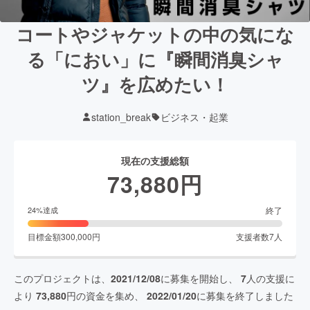
コートやジャケットの中の気にな
る「におい」に『瞬間消臭シャ
ツ』を広めたい！
station_break
ビジネス・起業
現在の支援総額
73,880
円
終了
24
%達成
目標金額
300,000
円
支援者数
7
人
このプロジェクトは、
2021/12/08
に募集を開始し、
7
人の支援に
より
73,880
円の資金を集め、
2022/01/20
に募集を終了しました