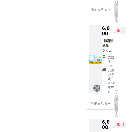
リ
シャツ
3,980円
タ
ー
PRONI
でご案
ン
詳細を見る
を
CA（ホ
内しま
選
択
ワイ
す。 ※
す
る
ト）Sサ
送料込
6,0
イズと
みのお
残り9
瞬間消
00
値段で
円
臭靴下
す。
【瞬間
PRONI
消臭
CA（ホ
シャツ
ワイ
（ホワ
ト）を
支援
イト）
セット
者：
Mサイ
でお届
1人
ズ＆靴
けしま
お届
下（ホ
す。 定
け予
ワイ
価定価
定：
ト）
2022
17,050
年01
セッ
円の商
こ
月
ト】 瞬
品をク
の
リ
間消臭
ラウド
タ
ー
シャツ
ファン
ン
詳細を見る
を
PRONI
ディン
選
択
CA（ホ
グ特別
す
る
ワイ
価格の
6,0
ト）M
6,000円
残り9
サイズ
00
でご案
円
と瞬間
内しま