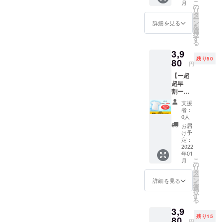
を作ること
こ
月
シャツ
割ーの
の
リ
にしまし
PRONI
3,980円
タ
ー
CA（ホ
でご案
ン
詳細を見る
た。
を
ワイ
内しま
選
択
ト）M
す。 ※
す
る
サイズ
この素晴ら
送料込
3,9
を1着お
みのお
しい生地を
残り50
届けし
80
値段で
円
活用して、
ます。
す。
【ー超
定価
汗や臭いの
超早
13,200
悩みをお持
割ー瞬
円のと
間消臭
ちの方へ手
ころ、
支援
シャツ
クラウ
者：
助けになる
PRONI
ドファ
0人
ような商品
CAホワ
ンディ
お届
イトLサ
ング特
を作ってい
け予
イズ】
別価
定：
きたいと
瞬間消
2022
格ー超
年01
思っていま
臭シャ
超早
こ
月
ツ
割ーの
の
す！
リ
PRONI
3,980円
タ
ー
CA（ホ
でご案
ン
詳細を見る
を
ワイ
内しま
選
択
ト）Lサ
す。 ※
す
る
イズを1
送料込
3,9
着お届
みのお
残り15
けしま
80
値段で
円