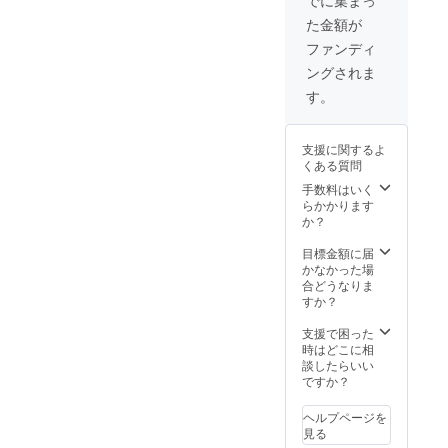
でに集まっ
名を株
お名前
た金額が
式会社
を必ず
ステー
ご記入
ファンディ
ション
くださ
ングされま
ブレー
い。 ※
クのHP
ニック
す。
でPRで
ネーム
きま
での参
す。
加もで
支援に関するよ
https://
きま
くある質問
www.st
す。 ※
ationsb
掲載期
手数料はいく
reak.co
間は
らかかります
m/ ※掲
2022年
か？
載内容
1月から
はメー
1年間で
目標金額に届
ルにて
す。
かなかった場
打合せ
合どうなりま
させて
すか？
いただ
きま
支援で困った
す。 ※
時はどこに相
ネット
談したらいい
ワーク
ですか？
販売や
企業イ
ヘルプページを
メージ
見る
が相違