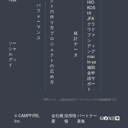
ク
HIO
パ
ト
KOS
フ
の
HI
ォ
作
JFA
ー
り
クラ
マ
方
ウド
ン
プ
統
ファ
ス
ロ
計
ン
ソー
ジ
デ
ディ
シャ
ェ
ー
ング
ル
ク
タ
mac
グッ
ト
hi-ya
ド
の
補助
広
金申
め
請サ
方
ポー
ト
「QRコード」は株式会社デンソーウェーブの登録商標です。
© CAMPFIRE,
会社概
採用情
パートナー
Inc.
要
報
募集