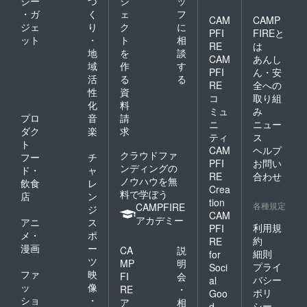
ジー
づ
ジ
ッ
・ガ
く
ェ
フ
CAM
CAMP
ジェ
り
ク
に
PFI
FIREと
ット
・
ト
相
RE
は
地
を
談
CAM
あんし
域
作
す
PFI
ん・安
活
る
る
RE
全への
性
資
コ
取り組
化
料
ミュ
み
プロ
音
請
ニ
ニュー
ダク
楽
求
ティ
ス
ト
CAM
ヘルプ
クラウドファ
フー
チ
PFI
お問い
ンディングの
ド・
ャ
RE
合わせ
ノウハウを無
飲食
レ
Crea
料で学ぼう
店
ン
tion
各種規定
CAMPFIRE
ジ
CAM
アカデミー
アニ
ス
利用規
PFI
メ・
ポ
約
RE
漫画
ー
CA
説
細則
for
ツ
MP
明
プライ
Soci
ファ
映
FI
会
バシー
al
ッ
像
RE
・
ポリ
Goo
ショ
・
ア
相
シー
d