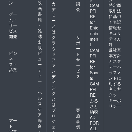
ン
映
カ
談
特定商
CAM
画
デ
会
取引法
PFI
ゲー
書
ミ
に基づ
RE
ム・
籍
ー
く表記
for
サー
・
と
情報セ
Ente
ビス
雑
は
キュリ
rtain
開発
誌
ク
サ
ティ方
men
出
ラ
ポ
針
t
版
ウ
ー
反社基
CAM
ビジ
ビ
ド
ト
本方針
PFI
ネ
ュ
フ
サ
カスタ
RE
ス・
ー
ァ
ー
マーハ
for
起業
テ
ン
ビ
ラスメ
Spor
ィ
デ
ス
ントに
ts
ー
ィ
対する
CAM
・
ン
考え方
PFI
ヘ
グ
クッ
RE
ル
と
キーポ
ふる
ス
は
リシー
さと
ケ
プ
実
納税
ア
ロ
施
AD
アー
舞
ジ
事
FOR
ト・
台
ェ
例
ALL
写真
・