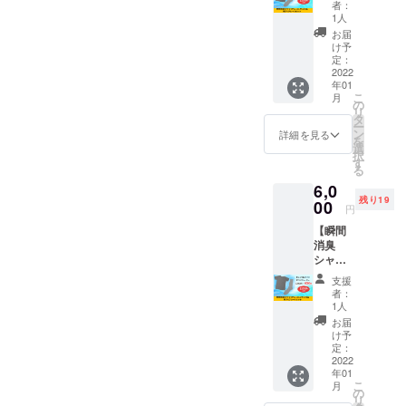
レー）L
トでお
CAのサ
者：
サイズ
届けし
イズは
1人
＆靴下
ます。
24cmか
お届
（グ
定価定
ら27cm
け予
レー）
価
定：
です。
セッ
2022
17,050
※送料込
年01
ト】 瞬
円の商
みのお
こ
月
間消臭
品をク
の
値段で
リ
シャツ
ラウド
タ
す。
ー
PRONI
ファン
ン
詳細を見る
を
CA（グ
ディン
選
択
レー）L
グ特別
す
る
サイズ
価格の
6,0
と瞬間
6,000円
残り19
消臭靴
00
でご案
円
下
内しま
【瞬間
PRONI
す。 ※
消臭
CA（グ
瞬間消
シャツ
レー）
臭靴下
（グ
をセッ
PRONI
支援
レー）
トでお
CAのサ
者：
LLサイ
届けし
イズは
1人
ズ＆靴
ます。
24cmか
お届
下（グ
定価定
ら27cm
け予
レー）
価
定：
です。
セッ
2022
17,050
※送料込
年01
ト】 瞬
円の商
みのお
こ
月
間消臭
品をク
の
値段で
リ
シャツ