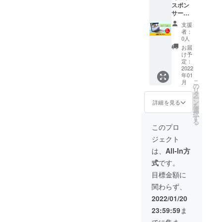
スポン
式アカ
瞬間消
サー】
ウント
臭靴下
株式会
に支援
PRONI
支援
社ス
者とし
CAのサ
者：
テー
てお名
イズは
0人
ション
前を掲
24cmか
お届
ブレー
載させ
ら27cm
け予
クの企
ていた
定：
です。
業スポ
2022
だきま
※送料込
年01
ンサー
す。 あ
みのお
こ
月
になれ
なたの
の
値段で
リ
る権利
お名前
タ
す。
ー
です。
を株式
ン
詳細を見る
を
HPに企
会社ス
選
択
業スポ
テー
す
る
ンサー
ション
このプロ
として
ブレー
ジェクト
企業名
クの
とホー
LINE公
は、
All-In方
ムペー
式アカ
式
です。
ジのリ
ウント
ンクを
でPRで
目標金額に
掲載さ
きま
関わらず、
せてい
す。 ※
ただき
購入時
2022/01/20
ます。
の備考
23:59:59
ま
あなた
欄に掲
の企業
載する