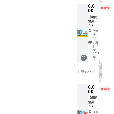
サイズ
ディン
6,0
と瞬間
グ特別
残り79
消臭靴
00
価格の
円
下
6,000円
【瞬間
PRONI
でご案
消臭
CA（グ
内しま
シャツ
レー）
す。 ※
（グ
をセッ
瞬間消
支援
レー）
トでお
臭靴下
者：
Mサイ
届けし
PRONI
1人
ズ＆靴
ます。
CAのサ
お届
下（グ
定価定
イズは
け予
レー）
価
定：
24cmか
セッ
2022
17,050
ら27cm
年01
ト】 瞬
円の商
です。
こ
月
間消臭
品をク
の
※送料込
リ
シャツ
ラウド
タ
みのお
ー
PRONI
ファン
ン
値段で
詳細を見る
を
CA（グ
ディン
選
す。
択
レー）
グ特別
す
る
Mサイ
価格の
6,0
ズと瞬
6,000円
残り69
間消臭
00
でご案
円
靴下
内しま
【瞬間
PRONI
す。 ※
消臭
CA（グ
瞬間消
シャツ
レー）
臭靴下
（グ
をセッ
PRONI
支援