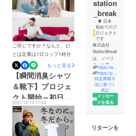
station
か？
_break
日本
初めてのプ
ロジェクト
です
株式会社
ご存じですか？なんと、ひ
StationBreak
とは足裏は1日コップ1杯分
は、ノベリ
もの汗をかきます・・・！
もっと見る
ティを受注
https://www.stationsbreak.com/
靴を脱いだ後の匂い････気
して生産す
https://page.line.me/?accountId=858qjnod&openerPlatform
【瞬間消臭シャツ
る会社で
特定商取引
になりませんか？夏の暑い
＆靴下】プロジェ
法に基づく
す。
時期はもちろんですが寒い
表記
コーヒー缶
クト開始～初日２
メッセー
時期になると、ブーツや革
やペットボ
ジを送る
2021/12/10 17:03
靴など、ちょっと蒸れやす
トルにおも
０％達成!!
ちゃやグッ
い靴を履く機会が増えます
ズが付いて
よね。＜↓↓気になる足の匂
るのを見た
リターンを
いには、４つの方法が効果
ことがあり