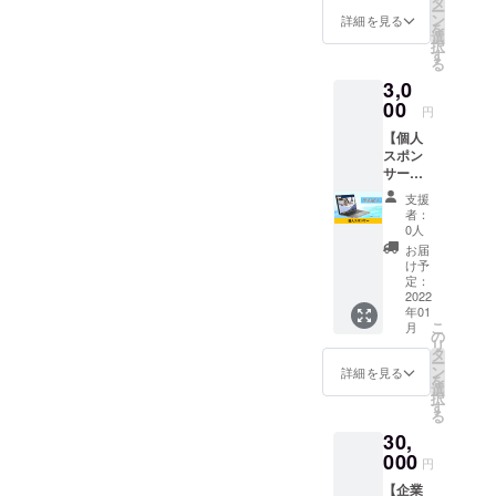
ラウド
タ
す。
ー
PRONI
ファン
ン
詳細を見る
を
CA（グ
ディン
選
択
レー）
グ特別
す
る
LLサイ
価格の
3,0
ズと瞬
6,000円
間消臭
00
でご案
円
靴下
内しま
【個人
PRONI
す。 ※
スポン
CA（グ
瞬間消
サー】
レー）
臭靴下
株式会
をセッ
PRONI
支援
社ス
トでお
CAのサ
者：
テー
届けし
イズは
0人
ション
ます。
24cmか
お届
ブレー
定価定
ら27cm
け予
クの個
価
定：
です。
人スポ
2022
17,050
※送料込
年01
ンサー
円の商
みのお
こ
月
になれ
品をク
の
値段で
リ
る権利
ラウド
タ
す。
ー
です。
ファン
ン
詳細を見る
を
株式会
ディン
選
択
社ス
グ特別
す
る
テー
価格の
30,
ション
6,000円
ブレー
000
でご案
円
クの
内しま
【企業
LINE公
す。 ※