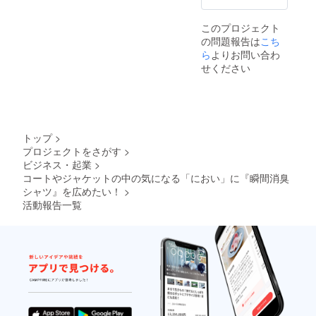
する場
合等、
このプロジェクト
掲載を
の問題報告は
こち
お断り
させて
ら
よりお問い合わ
いただ
せください
く場合
があり
ます。
お断り
させて
いただ
トップ
>
いた場
プロジェクトをさがす
>
合にお
ビジネス・起業
>
いても
返金は
コートやジャケットの中の気になる「におい」に『瞬間消臭
いたし
シャツ』を広めたい！
>
かねま
活動報告一覧
す。
※HPの
掲載期
間は
2022年
1月から
1年間で
す。