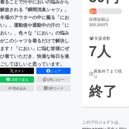
着ることで汗やにおいの悩みから
解放される『瞬間消臭シャツ』。
まちづくり・地域活性化
24%
冬場のアウターの中に籠る「にお
目標金額は
300,000円
い」、運動後や通勤中の汗の「に
CAMPFIRE for Social Good
CAMPFIRE Creation
おい」、色々な「におい」の悩み
CAMPFIREふるさと納税
machi-ya
コミュニティ
支援者数
がこのシャツを着るだけで解決し
7
人
ます！「におい」に悩む皆様にぜ
ひ着ていただき、快適な毎日を過
ごしてほしいと思っています。
募集終了まで残
ポスト
シェア
り
LINEで送る
URLコピー
終了
埋め込み
QRコード
このプロジェクトは、