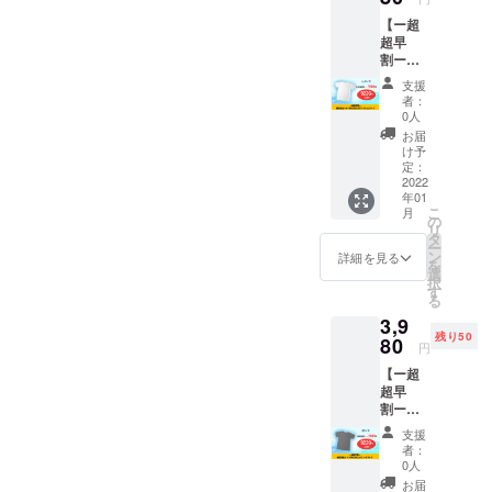
す。 定
す。
【ー超
価
超早
13,200
割ー瞬
円のと
間消臭
ころ、
支援
シャツ
クラウ
者：
PRONI
ドファ
0人
CAホワ
ンディ
お届
イトLL
ング特
け予
サイ
別価
定：
ズ】 瞬
2022
格ー超
年01
間消臭
超早
こ
月
シャツ
割ーの
の
リ
PRONI
3,980円
タ
ー
CA（ホ
でご案
ン
詳細を見る
を
ワイ
内しま
選
択
ト）LL
す。 ※
す
る
サイズ
送料込
3,9
を1着お
みのお
残り50
届けし
80
値段で
円
ます。
す。
【ー超
定価
超早
13,200
割ー瞬
円のと
間消臭
ころ、
支援
シャツ
クラウ
者：
PRONI
ドファ
0人
CAグ
ンディ
お届