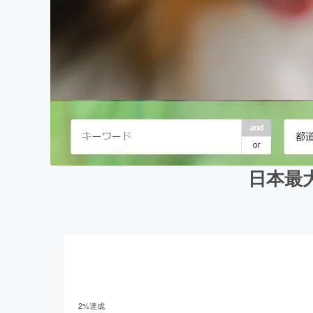
日本最
2
%達成