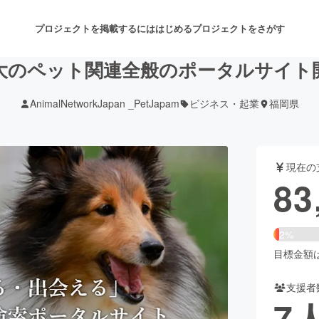
プロジェクトを掲載するには
はじめる
プロジェクトをさがす
大のペット関連全般のポータルサイト
AnimalNetworkJapan _PetJapam
ビジネス・起業
福岡県
注目のリターン
注目の新着プロジェクト
募集終了が近いプロジェクト
も
現在の
音楽
舞台・パフォーマンス
83
ゲーム・サービス開発
フード・飲食店
2%
書籍・雑誌出版
アニメ・漫画
目標金額は3
支援者
チャレンジ
ビューティー・ヘルスケ
7