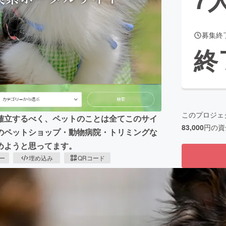
募集終
CAMPFIRE for Social Good
CAMPFIRE Creation
終
CAMPFIREふるさと納税
machi-ya
コミュニティ
このプロジェ
確立するべく、ペットのことは全てこのサイ
83,000
円の資
のペットショップ・動物病院・トリミングな
めようと思ってます。
ピー
埋め込み
QRコード