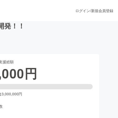
ログイン
/
新規会員登録
開発！！
うすぐ公開されます
支援総額
プロダクト
,000
円
ファッション
スポーツ
,000,000円
数
ア
ソーシャルグッド
人