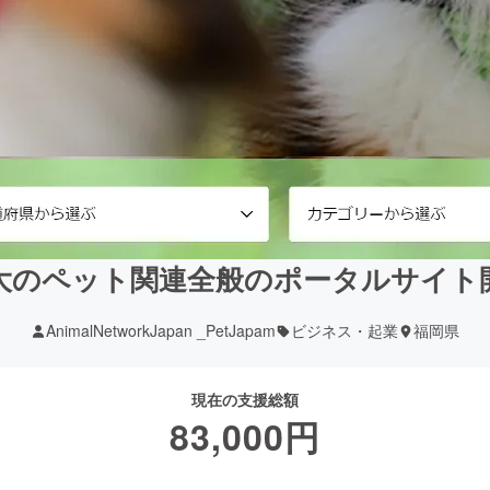
大のペット関連全般のポータルサイト
AnimalNetworkJapan _PetJapam
ビジネス・起業
福岡県
現在の支援総額
83,000
円