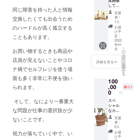
度開催
になっ
オプ
自分の姿を
りま
してい
た気分
ション
す。 ※
同じ障害を持った人と情報
見ることが
るクラ
であな
でお色
発送は
支援
フトバ
難しい人た
たの
をお選
日本国
者：
交換したくても出会うため
ンド
ニュー
び下さ
1人
内に限
ちが、なぜ
ワーク
スを深
い。 ※
のハードルが高く孤立する
定させ
お届
ネイルを楽
(約3時
掘りさ
サイズ
け予
ていた
間)に1
こともあります。
せてい
定：
しむのか。
は編む
だきま
回ご参
2022
ただき
力加減
す。
年01
加いた
ます。
や使う
こ
月
お買い物するときも商品や
もしかし
だけま
「日本
の
バンド
リ
す！ ご
で視覚
タ
によっ
て、自分を
ー
店員が見えないことやコロ
希望が
障がい
ン
ても違
詳細を見る
を
着飾ること
あれば
者のア
選
いはあ
ナ禍でセルフレジを使う場
択
一緒に
以外の理由
ナウン
す
りま
る
籠作り
サーを
す。 ※
面も多く非常に不便を強い
があるので
100
や、最
当たり
デザイ
はないかと
寄り駅
,00
前にし
られます。
ンとし
残り1
から会
た
0
いうことで
てライ
円
場まで
い！」
ンのよ
す。
そして、なにより一番重大
の間で
スペ
と奮闘
うな柄
視覚障
シャル
する白
が入る
な問題が仕事の選択肢が少
がい者
なカゴ
杖ガー
場合が
その答え
の誘導
バッ
ル達が
ござい
支援
ないことです。
は、ネイル
もご体
グ！ 白
お届け
ます。
者：
験いた
杖ガー
をした視覚
する旬
※制作に
0人
だけま
ルが貴
な
お時間
お届
視力が落ちていく中で、い
障がいをお
す。 ※
方のた
ニュー
を頂く
け予