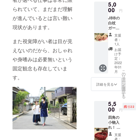
応援する活
5,0
られていて、まだまだ理解
00
動をしてお
円
ります。
が進んでいるとは言い難い
JBBの
白杖
現状があります。
ガー
私自身はネ
ル、あ
支援
イリスト
やの、
者：
また視覚障がい者は目が見
モエ
で、視覚障
1人
カ、
えないのだから、おしゃれ
お届
がい者専門
ゆっこ
け予
のネイリス
から感
や身嗜みは必要無いという
定：
謝の気
2022
トをやって
年01
固定観念も存在していま
持ちを
こ
います。
月
込めた
の
リ
す。
点字の
目が見えな
タ
ー
お手紙
ン
詳細を見る
い人は爪を
を
をお届
選
択
どうやって
けいた
す
る
しま
切るのだろ
5,5
す。 ※
う、生まれ
残り22
墨字の
00
円
つき目が見
訳もお
四角の
付けい
えない人は
小物入
たしま
色を見たこ
れ！ 白
す。 ※
杖ガー
発送は
とがない。
支援
ルが心
日本国
者：