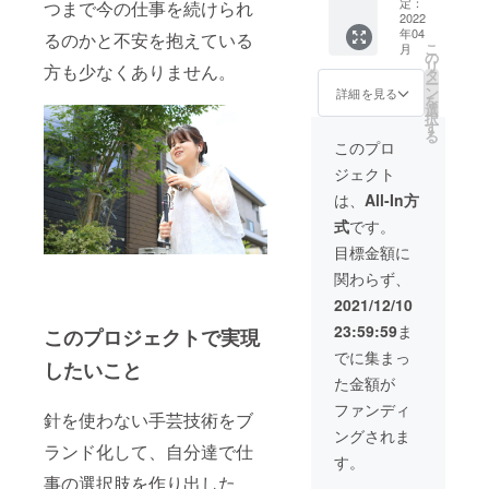
持ちの方々
当日は
めだけ
スコー
定：
つまで今の仕事を続けられ
ため、
JBB代
に完全
2022
ナーで
の、心から
発送は
年04
表の佐
オー
るのかと不安を抱えている
す。 世
2022年
喜ぶ姿を見
こ
月
藤もサ
ダーメ
界中の
の
2月下旬
リ
方も少なくありません。
て、声を聞
ポート
イドで
全ての
タ
を予定
ー
で同行
限定1名
人が仕
ン
してお
詳細を見る
いて、確信
を
いたし
様に心
事を当
選
りま
択
に変わりま
ます。
を込め
たり前
す
す。 ※
る
※材料
てお作
した。
に選べ
発送は
このプロ
費、受
りいた
る社会
日本国
ジェクト
講料は
しま
を目指
内に限
■美容は人と
支援額
す。 白
して発
定させ
は、
All-In方
に含み
杖ガー
信して
人とをつな
ていた
式
です。
ます。
ル初の
いま
だきま
ぐもの
※作品の
超大作
す。
す。 ※
目標金額に
お色は
になる
パーソ
お写真
関わらず、
事前相
かも？
ナリ
はイ
視覚障がい
談させ
まだま
ティ
メージ
2021/12/10
をお持ちの
ていた
だ練習
は、全
です。
23:59:59
ま
このプロジェクトで実現
だき、
中で多
方は、自分
盲の大
発送は
一日で
少の歪
学生や
ハート
でに集まっ
で見ること
したいこと
完成す
みなど
弱視で
の籠の
た金額が
は難しくて
る物に
あるか
ある立
みとな
限りま
もしれ
場で、
も、他者の
りま
ファンディ
針を使わない手芸技術をブ
す。 ※
ません
時には
す。
目を通して
ングされま
場所に
が、発
突撃イ
ランド化して、自分達で仕
自分の姿を
ついて
売前の
ンタ
す。
は埼玉
今しか
ビュー
見ていま
事の選択肢を作り出した