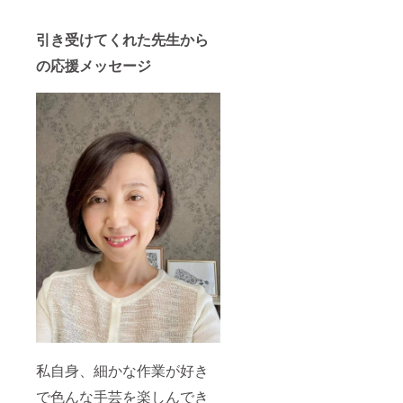
理的配慮」
の提供が義
引き受けてくれた先生から
務化され、
さまざまな
の応援メッセージ
業種でサー
ビスのあり
方を見直し
ています。
私たちJBB
は、企業と
視覚障がい
者をつなぐ
ための「お
もてなし研
修」などを
行うこと
で、「いつ
見えなく
私自身、細かな作業が好き
なっても怖
で色んな手芸を楽しんでき
くない世