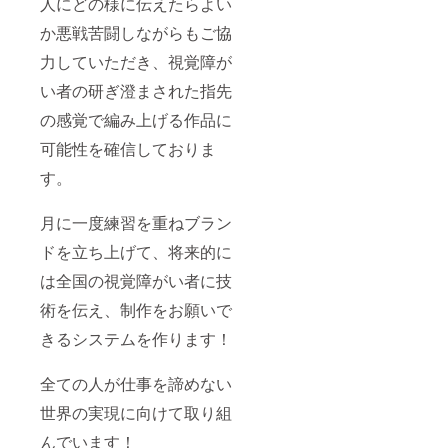
人にどの様に伝えたらよい
日本国
例 ↓
内に限
るのです。
https://
か悪戦苦闘しながらもご協
定させ
voicy.jp
ていた
/channe
力していただき、視覚障が
■自信を持っ
だきま
l/1071/1
す。
96229
て社会に参
い者の研ぎ澄まされた指先
https://
画するため
voicy.jp
の感覚で編み上げる作品に
に
/channe
可能性を確信しておりま
l/1071/1
73854
今までの日
す。
本では、目
が見えない
月に一度練習を重ねブラン
人たちにメ
ドを立ち上げて、将来的に
イクや服装
は全国の視覚障がい者に技
といった見
た目の部分
術を伝え、制作をお願いで
は、本人が
きるシステムを作ります！
見えないの
だから必要
全ての人が仕事を諦めない
ないという
世界の実現に向けて取り組
風潮があり
ました。
んでいます！