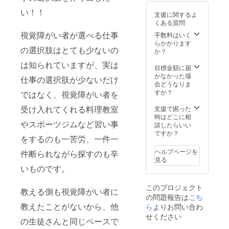
県内で
手に入
した
す。
開催い
らない
り、見
い！！
支援に関するよ
たしま
超レア
えない
くある質問
す。 ※
作品で
から文
「そのネイ
日時に
すの
視覚障がい者が選べる仕事
章を読
手数料はいく
ル素敵だ
ついて
で、応
む事も
らかかります
の選択肢はとても少ないの
は事前
援いた
書く事
か？
ね」、「今
にご連
だける
も難し
日の服装と
は知られていますが、実は
絡いた
と嬉し
い中
目標金額に届
合っている
します
いで
で、
かなかった場
仕事の選択肢が少ないだけ
ので、
す！ お
様々な
合どうなりま
ね」
ご調整
色や柄
工夫を
すか？
ではなく、視覚障がい者を
をお願
などは
凝らし
いいた
事前に
受け入れてくれる料理教室
中には「駅
て旬の
支援で困った
しま
ご相談
ニュー
時はどこに相
で声を掛け
やスポーツジムなど習い事
す。 ※
させて
スを配
談したらいい
られること
ご支援
いただ
信して
ですか？
をするのも一苦労、一件一
者様の
きま
います
が増え
会場ま
す。 ク
ので応
ヘルプページを
件断られながら探すのも辛
た」、「子
での往
ラフト
援よろ
見る
供の学校
復の交
バンド
しくお
いものです。
通費、
は紙で
願いい
で、今まで
滞在費
すが、
たしま
は周りに人
このプロジェクト
はご支
とても
す！ ※
教える側も視覚障がい者に
の問題報告は
こち
援者様
丈夫で
がいること
日程は
教えたことがないから、他
のご負
長くお
ら
よりお問い合わ
個別に
がわからず
担でお
使いい
ご調整
せください
の生徒さんと同じペースで
自分から声
願い申
ただけ
させて