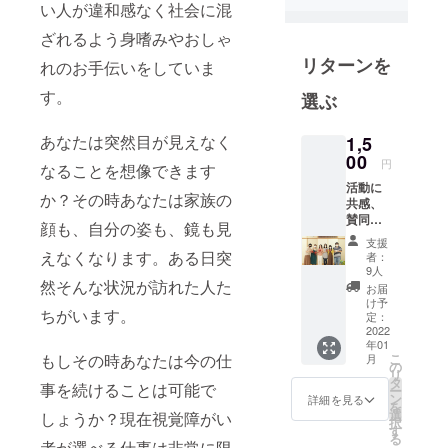
い人が違和感なく社会に混
したと言わ
ざれるよう身嗜みやおしゃ
れる、
全盲の国学
リターンを
れのお手伝いをしていま
者、塙保己
す。
選ぶ
一誕生の地
として知ら
あなたは突然目が見えなく
1,5
れる埼玉県
00
円
なることを想像できます
に拠点を置
活動に
き、視覚障
か？その時あなたは家族の
共感、
がい者と晴
賛同し
顔も、自分の姿も、鏡も見
ていた
眼者（目が
支援
だき応
えなくなります。ある日突
者：
見える人）
援がし
9人
で構成さ
たい！
然そんな状況が訪れた人た
お届
という
れ、おしゃ
け予
ちがいます。
方にお
定：
れや身だし
すすめ
2022
年01
なみといっ
です！
もしその時あなたは今の仕
こ
月
お礼の
の
た美容を通
リ
メール
タ
事を続けることは可能で
ー
じて、視覚
をお送
ン
詳細を見る
を
りいた
障がい者の
選
しょうか？現在視覚障がい
択
しま
す
社会参画を
る
す。
者が選べる仕事は非常に限