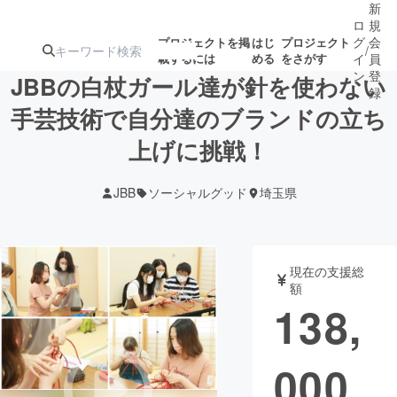
新
ロ
規
グ
会
プロジェクトを掲
はじ
プロジェクト
/
載するには
める
をさがす
イ
員
ン
登
JBBの白杖ガール達が針を使わない
録
手芸技術で自分達のブランドの立ち
上げに挑戦！
人気のプロ
注目のリ
注目の新着プロ
募集終了が近いプ
もうすぐ公開
ジェクト
ターン
ジェクト
ロジェクト
されます
JBB
ソーシャルグッド
埼玉県
アート・写真
音楽
現在の支援総
テクノロジー・ガジェット
ゲーム・サ
額
138,
映像・映画
書籍・雑誌
000
ビジネス・起業
チャレンジ