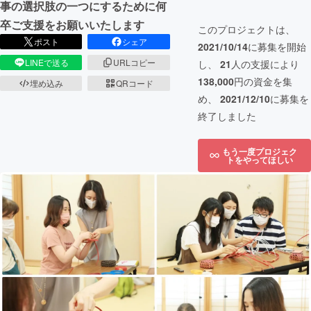
事の選択肢の一つにするために何
卒ご支援をお願いいたします
このプロジェクトは、
ポスト
シェア
2021/10/14
に募集を開始
LINEで送る
URLコピー
し、
21
人の支援により
138,000
円の資金を集
埋め込み
QRコード
め、
2021/12/10
に募集を
終了しました
もう一度プロジェク
トをやってほしい