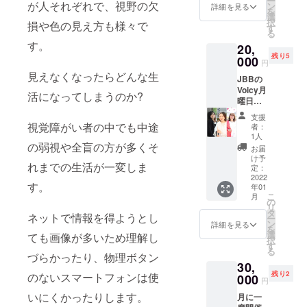
ー
可愛い
が人それぞれで、視野の欠
サイズ
ン
詳細を見る
ネイルは見
を
です。
は編む
選
択
損や色の見え方も様々で
て楽しむも
アクセ
力加減
す
る
サリー
や使う
のなので、
す。
20,
やお菓
バンド
本人たちが
残り5
子など
000
によっ
円
を入れ
見て楽しむ
ても違
見えなくなったらどんな生
JBBの
てもお
いはあ
ことは難し
Voicy月
しゃれ
りま
活になってしまうのか?
い。
曜日の
に見え
す。 ※
コー
ます！
デザイ
支援
ナー「A
ご自身
視覚障がい者の中でも中途
ンとし
者：
そこで大き
once in
でリボ
てライ
1人
chance
の弱視や全盲の方が多くそ
な疑問が生
ンを通
ンのよ
お届
」の白
してア
うな柄
け予
まれまし
れまでの生活が一変しま
杖ガー
レンジ
定：
が入る
た。
ル達が
2022
しても
場合が
す。
年01
あなた
イメー
ござい
こ
月
をオン
ジが変
の
ます。
美容の本当
リ
ライン
わりま
タ
※制作に
ネットで情報を得ようとし
ー
の価値とは
で突撃
す。 サ
ン
お時間
詳細を見る
を
インタ
イズ :
選
を頂く
ても画像が多いため理解し
何か？
択
ビュー
(約)縦
す
ため、
る
美容が自分
いたし
づらかったり、物理ボタン
10cm×
発送は
30,
ます！
を着飾るた
横
2022年
残り2
のないスマートフォンは使
それは
000
12cm×
2月下旬
円
めだけのも
まるで
高さ
を予定
いにくかったりします。
のならば、
月に一
有名人
4cm ※
してお