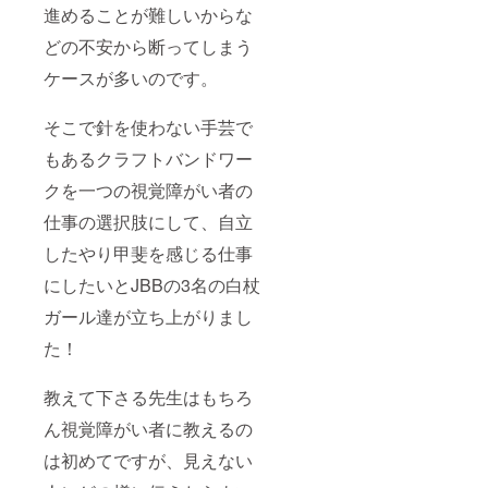
し上げ
ます。
頂きま
を掛けられ
進めることが難しいからな
ます。
※サイ
す。 ※
なかった
※有効期
ズ、
インタ
どの不安から断ってしまう
が、ネイル
限:2022
色、柄
ビュ
年1月〜
は事前
アーは
ケースが多いのです。
をきっかけ
2022年
相談と
選べま
に声を掛け
12月末
なりま
せん。
日
す。(内
そこで針を使わない手芸で
てもらえる
※有効期
容に
限:2022
ようにな
もあるクラフトバンドワー
よって
年1月〜
り、ママ友
はご希
2022年
クを一つの視覚障がい者の
望に添
12月末
ができた」
えない
日 JBB
仕事の選択肢にして、自立
などのお声
場合も
のVoicy
をいただき
ござい
チャン
したやり甲斐を感じる仕事
ます）
ネル
ます。
※制作に
にしたいとJBBの3名の白杖
「音で
お時間
読める
ガール達が立ち上がりまし
を頂く
美容は視覚
ファッ
ため、
ション
障がい者が
た！
発送は
雑誌」
人と関わ
2022年
の月曜
4月下旬
日の
り、社会に
教えて下さる先生はもちろ
を予定
コー
参画するた
してお
ナー「A
ん視覚障がい者に教えるの
めの一つの
りま
once in
す。 ※
chance
は初めてですが、見えない
大きな役割
発送は
」の一
を担ってい