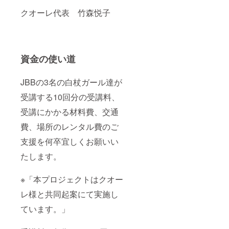
きています
⁡クオーレ代表 竹森悦子
か？
誰もが正し
い対応の仕
資金の使い道
方やマナー
を知ること
JBBの3名の白杖ガール達が
で、バリア
の無い優し
受講する10回分の受講料、
い社会が実
受講にかかる材料費、交通
現します。
費、場所のレンタル費のご
支援を何卒宜しくお願いい
たします。
※「本プロジェクトはクオー
レ様と共同起案にて実施し
ています。」