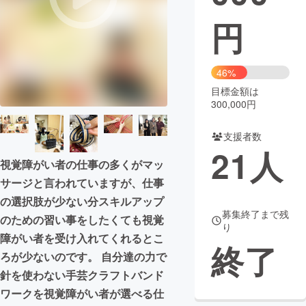
円
まちづくり・地域活性化
CAMPFIRE for Social Good
CAMPFIRE Creation
46%
CAMPFIREふるさと納税
machi-ya
コミュニティ
目標金額は
300,000円
支援者数
21
人
視覚障がい者の仕事の多くがマッ
サージと言われていますが、仕事
の選択肢が少ない分スキルアップ
募集終了まで残
のための習い事をしたくても視覚
り
障がい者を受け入れてくれるとこ
終了
ろが少ないのです。 自分達の力で
針を使わない手芸クラフトバンド
ワークを視覚障がい者が選べる仕