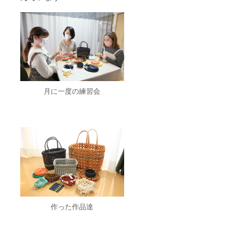
それが今、
時代ととも
にその意識
が変わりつ
つありま
す。
月に一度の練習会
SDGsという
世界的目標
の達成や、
ダイバーシ
ティの動き
が活発にな
り、
日本でも改
正法で全て
の事業者に
作った作品達
対して、障
害者の「合