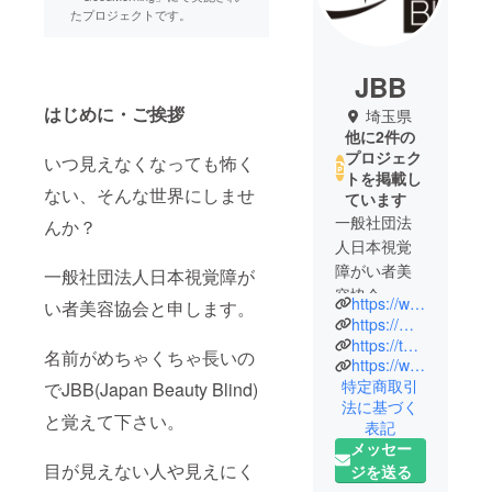
たプロジェクトです。
JBB
はじめに・ご挨拶
埼玉県
他に2件の
プロジェク
いつ見えなくなっても怖く
トを掲載し
ない、そんな世界にしませ
ています
一般社団法
んか？
人日本視覚
障がい者美
一般社団法人日本視覚障が
容協会
https://www.japan-beauty-blind.com/
い者美容協会と申します。
（JBB）の代
https://m.facebook.com/japanbeautyblind/
表をしてお
https://twitter.com/@beautyblind1107
名前がめちゃくちゃ長いの
https://www.instagram.com/japanbeautyblind
ります佐藤
特定商取引
でJBB(Japan Beauty Blind)
です。
法に基づく
と覚えて下さい。
表記
私たちは、
メッセー
ヘレン・ケ
目が見えない人や見えにく
ジを送る
ラーも尊敬