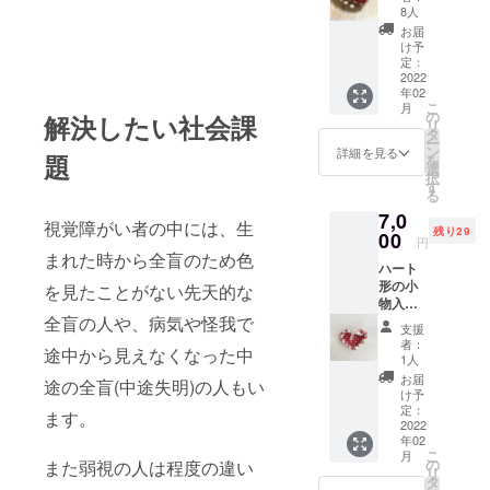
など、様々
を込め
内に限
8人
な疑問を感
てお作
定させ
お届
りいた
ていた
け予
じる中で、
しま
だきま
定：
色の世界か
す。
2022
す。
年02
ちょっ
ら一番遠い
こ
月
とした
の
解決したい社会課
人のおしゃ
リ
小物も
タ
ー
れの概念を
カゴに
ン
詳細を見る
題
を
入れる
選
知りたいと
択
だけで
す
思って始め
る
おしゃ
7,0
ました。
れにな
視覚障がい者の中には、
生
残り29
りま
00
円
す。 サ
まれた時から全盲のため色
私がこの活
ハート
イズ :
形の小
(約)縦
を見たことがない先天的な
動を始めて
物入
10cm×
一番聞かれ
全盲の人や、病気や怪我で
れ！ 白
横
支援
ることがあ
杖ガー
10cm×
者：
途中から見えなくなった中
ルが心
高さ
1人
ります。
を込め
4cm ※
お届
途の全盲(中途失明)の人もい
それは「見
てお作
オプ
け予
りいた
えない人が
ション
定：
ます。
しま
2022
でお色
ネイルをす
年02
す。
をお選
こ
月
るの？」
ハート
び下さ
の
また弱視の人は程度の違い
リ
の形が
い。 ※
タ