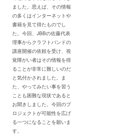
界」を作る
ました。
思えば、その情報
ことをゴー
の多くはインターネットや
ルにしてい
書籍を見て得たものでし
ます。
た。
今回、JBBの佐藤代表
障がいを持
理事からクラフトバンドの
たれた方々
講座開催の依頼を受け、視
が、どんど
ん外に出て
覚障がい者はその情報を得
活躍できる
ることが非常に難しいのだ
時代。
と気付かされました。
ま
た、やってみたい事を習う
急速に進む
共生社会の
ことも困難な現状であると
なかで、
お聞きしました。
今回のプ
様々な特性
ロジェクトが可能性を広げ
を持ったお
客様をお迎
る一つになることを願いま
えするため
す。
の準備はで