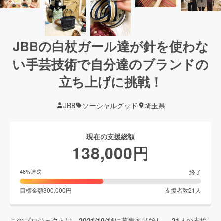
JBBの白杖ガール達が針を使わな
い手芸技術で自分達のブランドの
立ち上げに挑戦！
JBB
ソーシャルグッド
埼玉県
現在の支援総額
138,000
円
終了
46
%達成
目標金額
300,000
円
支援者数
21
人
このプロジェクトは、
2021/10/14
に募集を開始し、
21
人の支援