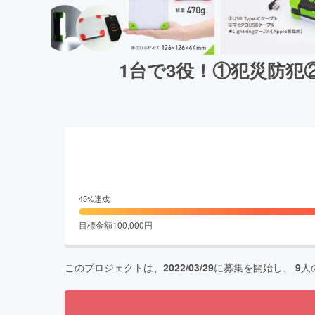
1台で3役！①犯災防犯
45
%達成
目標金額
100,000
円
このプロジェクトは、
2022/03/29
に募集を開始し、
9
人