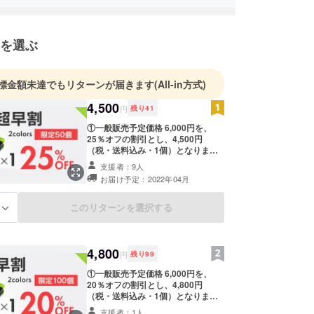
リー）を、様々
使用出来る「KAMMI 」で便利にしたい！』とし
を選ぶ
4World合同会社が商品開発しました。
含めどなたでも便利に快適に使える様に、「肩掛け
標金額未達でもリターンが届きます
(All-in方式)
プベルト(長さ調節機能付き)」も新規開発しまし
4,500
円
残り
41
①一般販売予定価格 6,000円を、
出時の防犯用のライト」や「お子様が友人と遊ぶ際
25％オフの割引とし、4,500円
（税・送料込み・1個）となりま
のゲーム機や
す。 ②リターンの配送は、一部
支援者：9人
外出時のスマートフォン充電用モバイルバッテ
の在庫が日本の倉庫にあるので、応
お届け予定：2022年04月
して、ちょっと
援購入とお支払いをご確認後、支援
者様のご連絡内容を基にリターンの
時のお供として、皆さまの生活を便利に出来ればと
手配をなるべく早く致します。 ③佐
このリターンを選択する
る
ります。
川急便かクロネコヤマト便で発送予
定です。 ④梱包は「2重梱包」で日
本の倉庫から出荷されます。 ⑤製品
ェクトチーム（日本川崎市＆中国 深圳市よ
保証は、2023年3月まで。詳細は、
4,800
円
残り
99
同梱の日本語説明書に記載。 ⑥ＰＬ
保険加入済み。製品は、工場にて品
①一般販売予定価格 6,000円を、
手に取って頂いた支援者の皆様の日常生活を便利に
質検査を実施済みです。 【内容】
20％オフの割引とし、4,800円
■KAMMI × 1 ■吊るし用の金具フッ
（税・送料込み・1個）となりま
緊急時の際など幅広く使用して頂き、喜んで貰える
ク(メタル製カルビナ) × 1 ■肩掛けス
す。 ②リターンの配送は、一部
支援者：1人