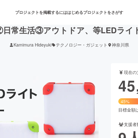
プロジェクトを掲載するには
はじめる
プロジェクトをさがす
②日常生活③アウトドア、等LEDラ
Kamimura Hideyuki
テクノロジー・ガジェット
神奈川県
注目のリターン
注目の新着プロジェクト
募集終了が近いプロジェクト
も
現在の
音楽
舞台・パフォーマンス
45
ゲーム・サービス開発
フード・飲食店
45%
書籍・雑誌出版
アニメ・漫画
目標金額は1
支援者
チャレンジ
ビューティー・ヘルスケ
9