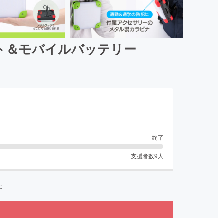
イト＆モバイルバッテリー
終了
支援者数
9
人
た