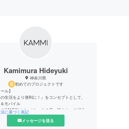
Kamimura Hideyuki
神奈川県
初めてのプロジェクトです
ィール】
様の生活をより便利に！』をコンセプトとして、
ト＆モバイル
のKAMMI(カミィ)を、この度、皆さまへご紹介い
引法に基づく表記
。
メッセージを送る
日常生活で必須の「光」（ライト）と「電気」