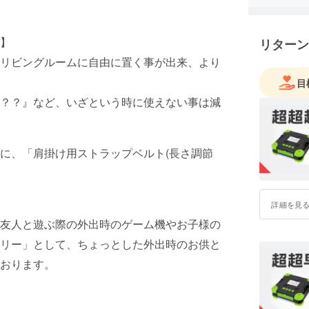
（バッテ
なシーンで
】
リターン
てJapan
リビングルームに自由に置く事が出来、より
お子様を
目
用ストラッ
？？』など、いざという時に使えない事は減
た。
「夜間外
の外出時
に、「肩掛け用ストラップベルト(長さ調節
お子様の
リー」と
した外出
詳細を見
考えてお
友人と遊ぶ際の外出時のゲーム機やお子様の
【プロジ
リー」として、ちょっとした外出時のお供と
り）】
おります。
本製品を
し、
もしもの