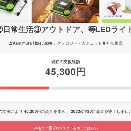
②日常生活③アウトドア、等LEDラ
Kamimura Hideyuki
テクノロジー・ガジェット
神奈川県
現在の支援総額
45,300
円
の支援により
45,300
円の資金を集め、
2022/04/30
に募集を終了しまし
もう一度プロジェクトをやってほしい