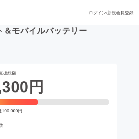
ログイン
/
新規会員登録
イト＆モバイルバッテリー
うすぐ公開されます
支援総額
プロダクト
,300
円
ファッション
スポーツ
00,000円
数
ア
ソーシャルグッド
人