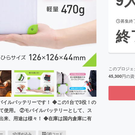
募集終
CAMPFIRE for Social Good
CAMPFIRE Creation
終
CAMPFIREふるさと納税
machi-ya
コミュニティ
このプロジェ
45,300
円の資
バイルバッテリーです！ ◆この1台で3役！の
して使用。 ②モバイルバッテリーとして、ス
出来、用途は様々！ ◆在庫は国内倉庫に有
ピー
埋め込み
QRコード