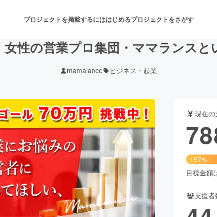
プロジェクトを掲載するには
はじめる
プロジェクトをさがす
、女性の営業プロ集団・ママランスと
mamalance
ビジネス・起業
注目のリターン
注目の新着プロジェクト
募集終了が近いプロジェクト
も
現在の
音楽
舞台・パフォーマンス
78
ゲーム・サービス開発
フード・飲食店
157%
書籍・雑誌出版
アニメ・漫画
目標金額は5
支援者
チャレンジ
ビューティー・ヘルスケ
44