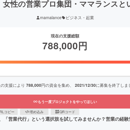
、女性の営業プロ集団・ママランスと
mamalance
ビジネス・起業
現在の支援総額
788,000
円
人の支援により
788,000
円の資金を集め、
2021/12/30
に募集を終了しま
もう一度プロジェクトをやってほしい
RLコピー
埋め込み
QRコード
、「営業代行」という選択肢を試してみませんか？営業の経験