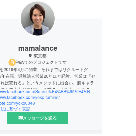
mamalance
東京都
初めてのプロジェクトです
o』を2019年4月に開業。それまではリクルートグ
5年在籍、通算法人営業20年ほど経験。営業は『セ
あれば売れる』というメソッドに出会い、脱キャラ
ることで売上が伸びる。企業の売上拡大、女性の活
https://www.facebook.com/Senro-%E4%BB%95%E4%BA%8B%E3%81%A8%E8%82%B2%E5%85%90%E3%81%AE%E4%B8%A1%E7%AB%8B%E6%94%AF%E6%8F%B4--111313293854491/?ref=pages_you_manage
やしていくべく、2023年に営業代行事業を本格事
/www.facebook.com/yoko.fumino/
けて準備中。
/note.com/yoko0046
引法に基づく表記
メッセージを送る