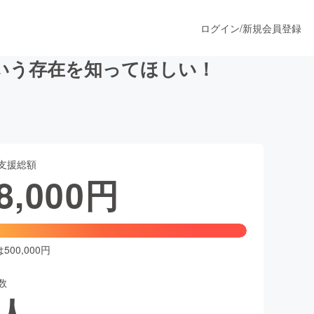
ログイン
/
新規会員登録
いう存在を知ってほしい！
うすぐ公開されます
支援総額
プロダクト
8,000
円
ファッション
スポーツ
00,000円
数
ア
ソーシャルグッド
人