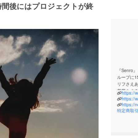
4時間後にはプロジェクトが終
『Senr
ループに1
リフさえ
営業をす
躍の場を増
https:/
業化に向
https:/
特定商取