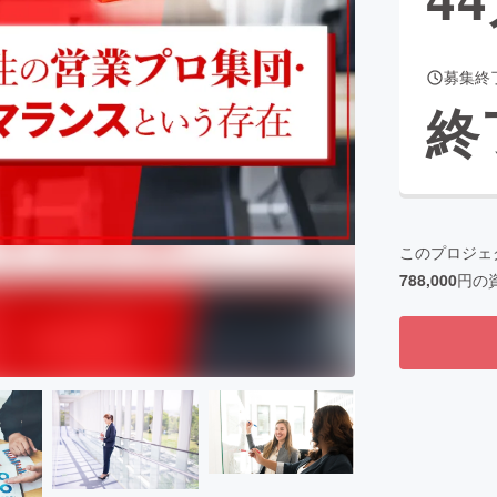
募集終
CAMPFIRE for Social Good
CAMPFIRE Creation
終
CAMPFIREふるさと納税
machi-ya
コミュニティ
このプロジェ
788,000
円の