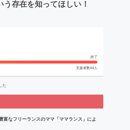
いう存在を知ってほしい！
終了
支援者数
44
人
した
豊富なフリーランスのママ「ママランス」によ