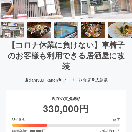
【コロナ休業に負けない】車椅子
のお客様も利用できる居酒屋に改
装
danryuu_kanon
フード・飲食店
広島県
現在の支援総額
330,000
円
終了
33
%達成
目標金額
1,000,000
円
支援者数
18
人