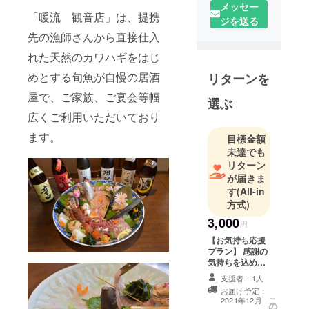
メッセー
から直接仕
「暖流 観音店」は、提携
ジを送る
入れた天然
先の漁師さんから直接仕入
のカワハギ
をはじめと
れた天然のカワハギをはじ
する旬魚が
めとする旬魚が自慢の居酒
リターンを
自慢の居酒
屋で、ご家族、ご宴会等幅
屋で、ご家
選ぶ
族、ご宴会
広くご利用いただいており
等幅広くご
ます。
目標金額
利用いただ
未達でも
いておりま
リターン
す！
が届きま
す
(All-in
方式)
3,000
円
【お気持ち応援
プラン】 感謝の
気持ちを込めた
『お礼のお手
支援者：1人
紙』を送りま
お届け予定：
す。 ※「とにか
こ
2021年12月
の
く支援した