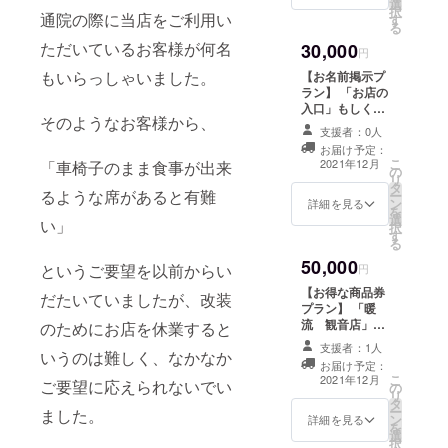
選
分お得になりま
択
通院の際に当店をご利用い
す
す！ ※有効期
る
限：チケットの
ただいているお客様が何名
30,000
お受け取りから
円
半年間になりま
もいらっしゃいました。
【お名前掲示プ
す。 ※注意事
ラン】 「お店の
項：商品券の利
入口」もしくは
用時には、お釣
そのようなお客様から、
「店内」に、
りはでません。
支援者：0人
『支援者様のお
また、商品券の
お届け予定：
名前』を掲示さ
こ
払戻し・換金は
2021年12月
「車椅子のまま食事が出来
の
せて頂きます。
リ
できませんの
タ
※御支援金額に応
るような席があると有難
ー
で、ご了承いた
ン
じて、文字の大
詳細を見る
を
だきますようお
選
きさが変わりま
い」
択
願いいたしま
す
す。 ※個人名・
る
す。
企業名・団体名
50,000
など表記のご希
というご要望を以前からい
円
望は備考欄にご
【お得な商品券
だたいていましたが、改装
記入ください。
プラン】 「暖
流 観音店」で
のためにお店を休業すると
利用できる
支援者：1人
いうのは難しく、なかなか
60000円分の商
お届け予定：
品券を送りま
こ
2021年12月
ご要望に応えられないでい
の
す。 1000円券
リ
タ
×60枚＝60000
ー
ました。
ン
円分で、10000
詳細を見る
を
選
円分お得になり
択