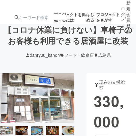
新
ロ
規
グ
会
プロジェクトを掲
はじ
プロジェクト
/
載するには
める
をさがす
イ
員
ン
登
【コロナ休業に負けない】車椅子の
録
お客様も利用できる居酒屋に改装
人気のプロ
注目のリ
注目の新着プロ
募集終了が近いプ
もうすぐ公開
danryuu_kanon
フード・飲食店
広島県
ジェクト
ターン
ジェクト
ロジェクト
されます
アート・写真
音楽
現在の支援総
額
330,
テクノロジー・ガジェット
ゲーム・サ
000
映像・映画
書籍・雑誌
ビジネス・起業
チャレンジ