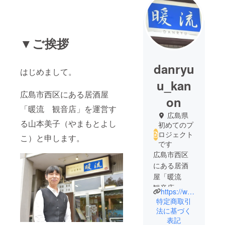
▼ご挨拶
danryu
はじめまして。
u_kan
広島市西区にある居酒屋
on
「暖流 観音店」を運営す
広島県
る山本美子（やまもとよし
初めてのプ
ロジェクト
こ）と申します。
です
広島市西区
にある居酒
屋「暖流
観音店」で
https://www.instagram.com/danryuu_kanon/
す！当店
特定商取引
は、提携先
法に基づく
表記
の漁師さん