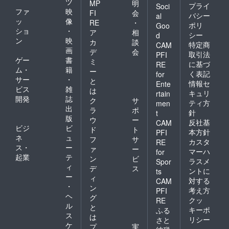
ツ
MP
明
プライ
Soci
ファ
映
FI
会
バシー
al
ッ
像
RE
・
ポリ
Goo
ショ
・
ア
相
シー
d
ン
映
カ
談
特定商
CAM
画
デ
会
取引法
PFI
ゲー
書
ミ
に基づ
RE
ム・
籍
ー
く表記
for
サー
・
と
情報セ
Ente
ビス
雑
は
キュリ
rtain
開発
誌
ク
サ
ティ方
men
出
ラ
ポ
針
t
版
ウ
ー
反社基
CAM
ビジ
ビ
ド
ト
本方針
PFI
ネ
ュ
フ
サ
カスタ
RE
ス・
ー
ァ
ー
マーハ
for
起業
テ
ン
ビ
ラスメ
Spor
ィ
デ
ス
ントに
ts
ー
ィ
対する
CAM
・
ン
考え方
PFI
ヘ
グ
クッ
RE
ル
と
キーポ
ふる
ス
は
リシー
さと
ケ
プ
実