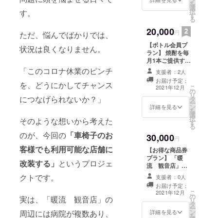
を
選
分お得になりま
択
す。
す
す！ ※有効期
る
限：チケットの
20,000
お受け取りから
円
ただ、悩んでばかりでは、
半年間になりま
【ボトル会員プ
す。 ※注意事
状況は良くなりません。
ラン】 焼酎を毎
項：商品券の利
月1本ご提供する
用時には、お釣
プランです。
「このコロナ休業のピンチ
りはでません。
支援者：2人
（焼酎900mlを
また、商品券の
お届け予定：
毎月1本、1年間
を、どうにかしてチャンス
払戻し・換金は
こ
2021年12月
の
で合計12本、店
できませんの
リ
につなげられないか？」
タ
内での提供のみ
で、ご了承いた
ー
ン
で持ち出し不
詳細を見る
だきますようお
を
選
可） ボトル会員
願いいたしま
択
そのような想いから考えた
す
様専用のカード
す。
る
を発行し、ボト
のが、今回の
「車椅子のお
30,000
ルを1本ご提供す
円
るごとにスタン
客様でも利用可能な店舗に
【お得な商品券
プを押させてい
プラン】 「暖
ただきます。 ※
改装する」
というプロジェ
流 観音店」で
有効期限：最初
利用できる
クトです。
のボトルをお受
支援者：0人
36000円分の商
け取りから1年間
お届け予定：
品券を送りま
こ
になります。
2021年12月
の
す。 1000円券
実は、「暖流 観音店」の
リ
タ
×36枚＝36000
ー
ン
円分で、6000円
周辺には病院が複数あり、
詳細を見る
を