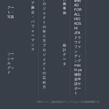
納税
ア
ロ
施
AD
アー
舞
ジ
事
FOR
ト・
台
ェ
例
ALL
写真
・
ク
HIO
パ
ト
KOS
フ
の
HI
ォ
作
JFA
ー
り
クラ
マ
方
ウド
ン
プ
統
ファ
ス
ロ
計
ン
ソー
ジ
デ
ディ
シャ
ェ
ー
ング
ル
ク
タ
mac
グッ
ト
hi-ya
ド
の
補助
広
金申
め
請サ
方
ポー
ト
「QRコード」は株式会社デンソーウェーブの登録商標です。