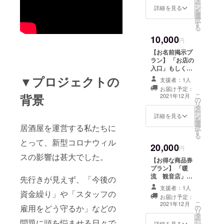
だきますようお
ー
ン
円分で、2000円
詳細を見る
願いいたしま
を
選
分お得になりま
す。
択
す
す！ ※有効期
る
限：チケットの
10,000
お受け取りから
円
半年間になりま
【お名前掲示プ
す。 ※注意事
ラン】 「お店の
項：商品券の利
入口」もしくは
用時には、お釣
「店内」に、
▼プロジェクトの
りはでません。
支援者：1人
『支援者様のお
また、商品券の
お届け予定：
名前』を掲示さ
こ
背景
払戻し・換金は
2021年12月
の
せて頂きます。
リ
できませんの
タ
※御支援金額に応
ー
で、ご了承いた
ン
じて、文字の大
詳細を見る
を
だきますようお
選
きさが変わりま
居酒屋を運営する私たちに
択
願いいたしま
す
す。 ※個人名・
る
す。
企業名・団体名
とって、新型コロナウィル
20,000
など表記のご希
円
スの影響は甚大でした。
望は備考欄にご
【お得な商品券
記入ください。
プラン】 「暖
流 観音店」で
先行きが見えず、「今後の
利用できる
支援者：1人
24000円分の商
資金繰り」や「スタッフの
お届け予定：
品券を送りま
こ
2021年12月
雇用をどう守るか」などの
の
す。 1000円券
リ
タ
×24枚＝24000
ー
問題に頭を悩ませる日々で
ン
円分で、4000円
詳細を見る