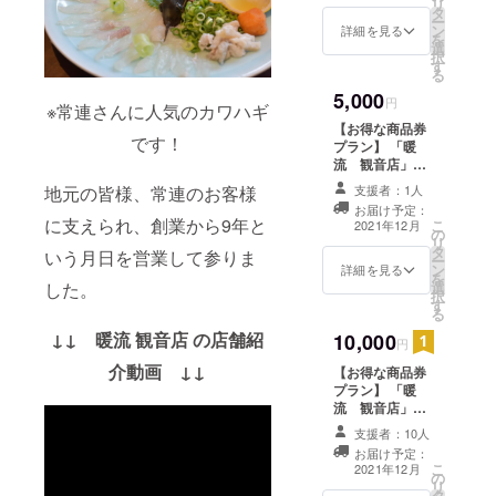
リ
タ
い！」という方
ー
ン
は、こちらのリ
詳細を見る
を
選
ターンをお選び
択
す
ください。 ※ご
る
支援をしていた
5,000
だく際に『上乗
円
※常連さんに人気のカワハギ
せ支援』をする
【お得な商品券
ことができま
です！
プラン】 「暖
す。ご都合許す
流 観音店」で
場合は、通常の
利用できる6000
3000円の金額に
支援者：1人
地元の皆様、常連のお客様
円分の商品券を
上乗せして、ご
お届け予定：
送ります。 1000
に支えられ、創業から9年と
こ
支援頂けますと
2021年12月
の
円券×6枚＝6000
リ
大変嬉しいで
タ
円分で、1000円
いう月日を営業して参りま
ー
す。 ※リターン
ン
分お得になりま
詳細を見る
を
のお届け先のご
選
した。
す！ ※有効期
択
入力が必須とな
す
限：チケットの
る
ります（送料は
お受け取りから
当方が負担いた
↓↓ 暖流 観音店 の店舗紹
10,000
半年間になりま
円
します）。
す。 ※注意事
介動画 ↓↓
【お得な商品券
項：商品券の利
プラン】 「暖
用時には、お釣
流 観音店」で
りはでません。
利用できる
また、商品券の
支援者：10人
12000円分の商
払戻し・換金は
お届け予定：
品券を送りま
できませんの
こ
2021年12月
の
す。 1000円券
で、ご了承いた
リ
タ
×12枚＝12000