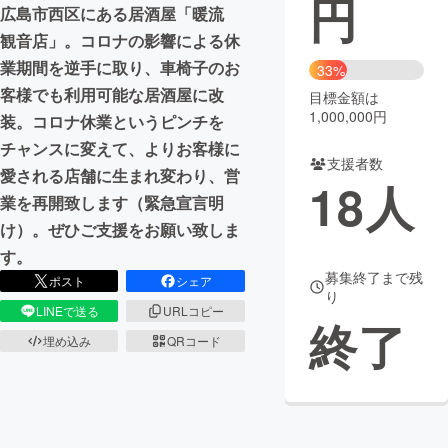
円
広島市西区にある居酒屋「暖流
まちづくり・地域活性化
観音店」。コロナの影響による休
業期間を逆手に取り、車椅子のお
33%
客様でも利用可能な居酒屋に改
目標金額は
CAMPFIRE for Social Good
CAMPFIRE Creation
1,000,000円
装。コロナ休業というピンチを
CAMPFIREふるさと納税
machi-ya
コミュニティ
チャンスに変えて、よりお客様に
支援者数
愛される店舗に生まれ変わり、営
18
人
業を再開致します（緊急宣言明
け）。ぜひご支援をお願い致しま
す。
募集終了まで残
ポスト
シェア
り
LINEで送る
URLコピー
終了
埋め込み
QRコード