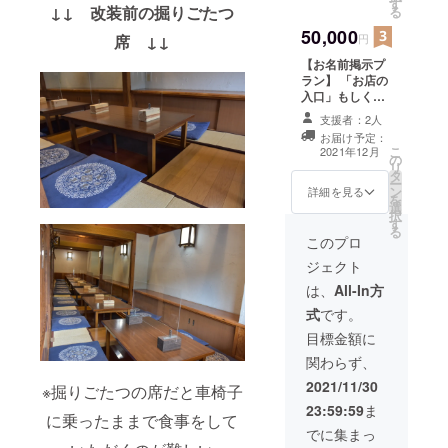
す
ます！ ※有効期
↓↓ 改装前の掘りごたつ
る
限：チケットの
50,000
お受け取りから
円
席 ↓↓
半年間になりま
【お名前掲示プ
す。 ※注意事
ラン】 「お店の
項：商品券の利
入口」もしくは
用時には、お釣
「店内」に、
りはでません。
支援者：2人
『支援者様のお
また、商品券の
お届け予定：
名前』を掲示さ
払戻し・換金は
こ
2021年12月
の
せて頂きます。
できませんの
リ
タ
※御支援金額に応
で、ご了承いた
ー
ン
じて、文字の大
詳細を見る
だきますようお
を
選
きさが変わりま
願いいたしま
択
す
す。 ※個人名・
す。
る
企業名・団体名
このプロ
など表記のご希
ジェクト
望は備考欄にご
記入ください。
は、
All-In方
式
です。
目標金額に
関わらず、
2021/11/30
※掘りごたつの席だと車椅子
23:59:59
ま
に乗ったままで食事をして
でに集まっ