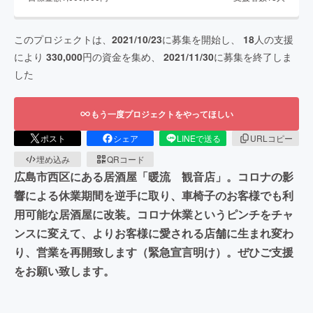
このプロジェクトは、
2021/10/23
に募集を開始し、
18
人の支援
により
330,000
円の資金を集め、
2021/11/30
に募集を終了しま
した
もう一度プロジェクトをやってほしい
ポスト
シェア
LINEで送る
URLコピー
埋め込み
QRコード
広島市西区にある居酒屋「暖流 観音店」。コロナの影
響による休業期間を逆手に取り、車椅子のお客様でも利
用可能な居酒屋に改装。コロナ休業というピンチをチャ
ンスに変えて、よりお客様に愛される店舗に生まれ変わ
り、営業を再開致します（緊急宣言明け）。ぜひご支援
をお願い致します。