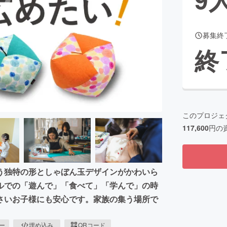
募集終
CAMPFIRE for Social Good
CAMPFIRE Creation
終
CAMPFIREふるさと納税
machi-ya
コミュニティ
このプロジェ
117,600
円の
う独特の形としゃぼん玉デザインがかわいら
ルでの「遊んで」「食べて」「学んで」の時
さいお子様にも安心です。家族の集う場所で
ピー
埋め込み
QRコード