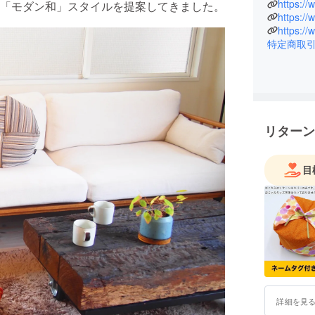
した。
https:/
「モダン和」スタイルを提案してきました。
https:/
2019年
出すアイテ
特定商取
いやる気
りとした
らかな笑
も皆様に
リターン
目
詳細を見