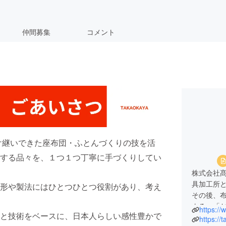
仲間募集
コメント
受け継いできた座布団・ふとんづくりの技を活
する品々を、１つ１つ丁寧に手づくりしてい
株式会社髙
具加工所
形や製法にはひとつひとつ役割があり、考え
その後、
よる、「
https://
と技術をベースに、日本人らしい感性豊かで
寛ぎアイ
https://