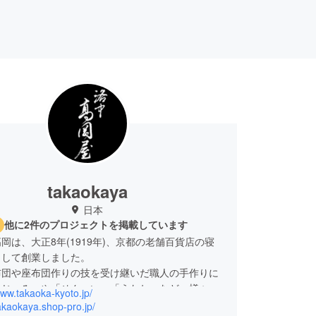
takaokaya
日本
他に2件のプロジェクトを掲載しています
岡は、大正8年(1919年)、京都の老舗百貨店の寝
として創業しました。
布団や座布団作りの技を受け継いだ職人の手作りに
おじゃみ」や「せんべい」「うたね」など、様々な
www.takaoka-kyoto.jp/
テムを「洛中髙岡屋」ブランドとして展開してきま
takaokaya.shop-pro.jp/