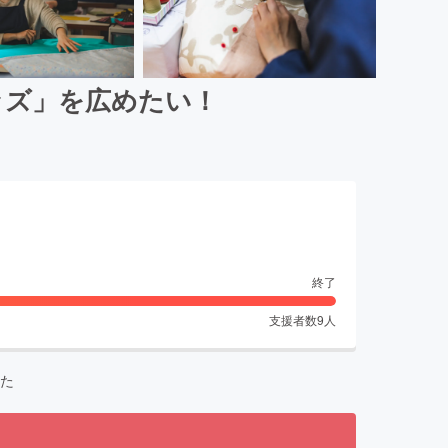
ッズ」を広めたい！
終了
支援者数
9
人
た