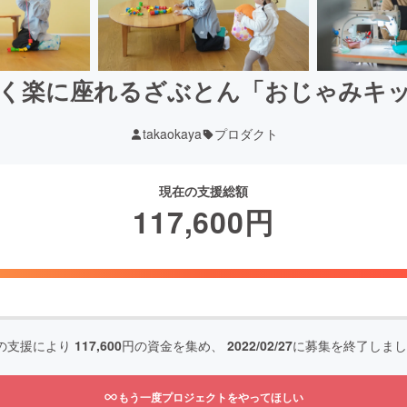
く楽に座れるざぶとん「おじゃみキ
takaokaya
プロダクト
現在の支援総額
117,600
円
の支援により
117,600
円の資金を集め、
2022/02/27
に募集を終了しまし
もう一度プロジェクトをやってほしい