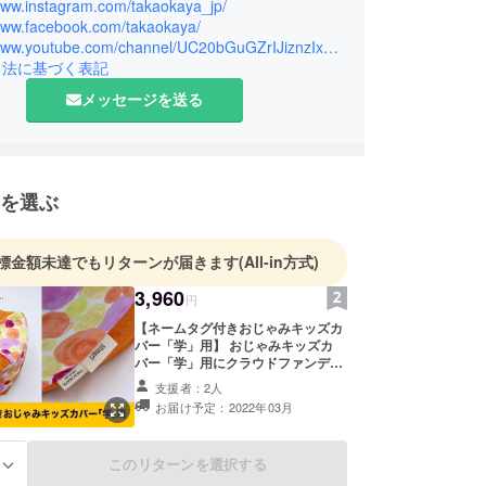
/www.instagram.com/takaokaya_jp/
/www.facebook.com/takaokaya/
に創業100年の節目を迎えるにあたり、私たちが生み
https://www.youtube.com/channel/UC20bGuGZrIJiznzIx9boudg
ムを、“寛具（かんぐ）”と名付けました。人を思
引法に基づく表記
持ちと細やかな手仕事によって、感性豊かではんな
メッセージを送る
暮らしに貢献でき、すべての人が心から寛ぎ、やわ
顔になるような寛ぎのアイテム「寛具」をこれから
提案してまいります。
を選ぶ
標金額未達でもリターンが届きます
(All-in方式)
3,960
円
【ネームタグ付きおじゃみキッズカ
バー「学」用】 おじゃみキッズカ
バー「学」用にクラウドファンディ
ング限定でお子さまのお名前タグを
支援者：2人
つけて1枚お届けします。 オレン
お届け予定：2022年03月
ジ・ブルーお好みのカラーを選択肢
よりお選びください。 ※送料込みの
お値段です。 ※お子さまのお名前は
このリターンを選択する
る
クラウドファンディング終了後メー
ルにてお伺いいたします。 ※お名前