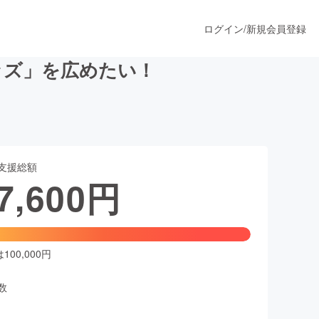
ログイン
/
新規会員登録
ッズ」を広めたい！
うすぐ公開されます
支援総額
プロダクト
7,600
円
ファッション
スポーツ
00,000円
数
ア
ソーシャルグッド
人