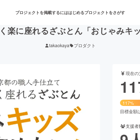
プロジェクトを掲載するには
はじめる
プロジェクトをさがす
く楽に座れるざぶとん「おじゃみキ
takaokaya
プロダクト
注目のリターン
注目の新着プロジェクト
募集終了が近いプロジェクト
も
現在の
音楽
舞台・パフォーマンス
11
ゲーム・サービス開発
フード・飲食店
117%
書籍・雑誌出版
アニメ・漫画
目標金額は1
支援者
チャレンジ
ビューティー・ヘルスケ
9