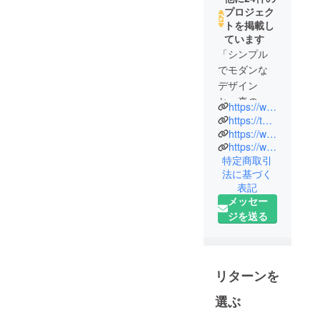
プロジェク
トを掲載し
ています
「シンプル
でモダンな
デザイン
と、真の使
https://www.agility-bag.com/
いやすさ」
https://twitter.com/agility_bag
がコンセプ
https://www.facebook.com/AGILITYPAGE
https://www.instagram.com/agility_japan/
ト。
特定商取引
法に基づく
革小物・
表記
バッグのブ
メッセー
ランド
ジを送る
AGILITY(ア
ジリティ)は
1998年に東
京の下町、
リターンを
日暮里でブ
選ぶ
ランドをス