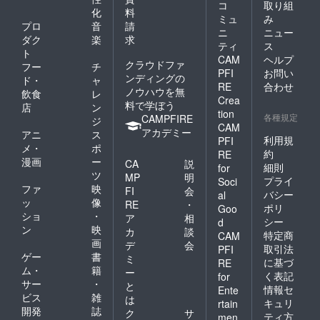
コ
取り組
化
料
ミュ
み
プロ
音
請
ニ
ニュー
ダク
楽
求
ティ
ス
ト
CAM
ヘルプ
クラウドファ
フー
チ
PFI
お問い
ンディングの
ド・
ャ
RE
合わせ
ノウハウを無
飲食
レ
Crea
料で学ぼう
店
ン
tion
各種規定
CAMPFIRE
ジ
CAM
アカデミー
アニ
ス
利用規
PFI
メ・
ポ
約
RE
漫画
ー
CA
説
細則
for
ツ
MP
明
プライ
Soci
ファ
映
FI
会
バシー
al
ッ
像
RE
・
ポリ
Goo
ショ
・
ア
相
シー
d
ン
映
カ
談
特定商
CAM
画
デ
会
取引法
PFI
ゲー
書
ミ
に基づ
RE
ム・
籍
ー
く表記
for
サー
・
と
情報セ
Ente
ビス
雑
は
キュリ
rtain
開発
誌
ク
サ
ティ方
men