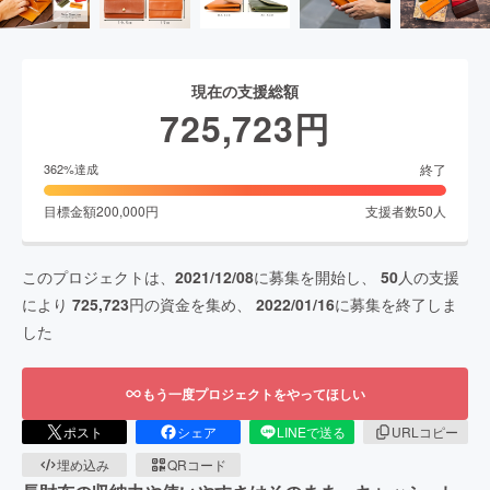
現在の支援総額
725,723
円
終了
362
%達成
目標金額
200,000
円
支援者数
50
人
このプロジェクトは、
2021/12/08
に募集を開始し、
50
人の支援
により
725,723
円の資金を集め、
2022/01/16
に募集を終了しま
した
もう一度プロジェクトをやってほしい
ポスト
シェア
LINEで送る
URLコピー
埋め込み
QRコード