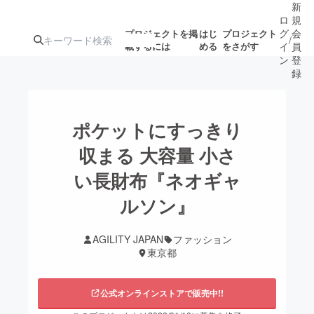
新
ロ
規
グ
会
プロジェクトを掲
はじ
プロジェクト
/
載するには
める
をさがす
イ
員
ン
登
録
人気のプロ
注目のリ
注目の新着プロ
募集終了が近いプ
もうすぐ公開
ポケットにすっきり
ジェクト
ターン
ジェクト
ロジェクト
されます
収まる 大容量 小さ
い長財布『ネオギャ
アート・写真
音楽
ルソン』
テクノロジー・ガジェット
ゲーム・サ
AGILITY JAPAN
ファッション
東京都
映像・映画
書籍・雑誌
公式オンラインストアで販売中!!
ビジネス・起業
チャレンジ