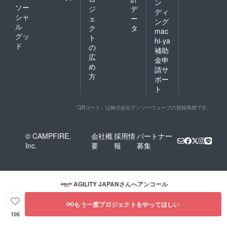
ン
ソー
ジ
デ
ディ
シャ
ェ
ー
ング
ル
ク
タ
mac
グッ
ト
hi-ya
ド
の
補助
広
金申
め
請サ
方
ポー
ト
「QRコード」は株式会社デンソーウェーブの登録商標です。
© CAMPFIRE,
会社概
採用情
パートナー
Inc.
要
報
募集
AGILITY JAPAN
さんへアンコール
もう一度プロジェクトをやってほしい
105