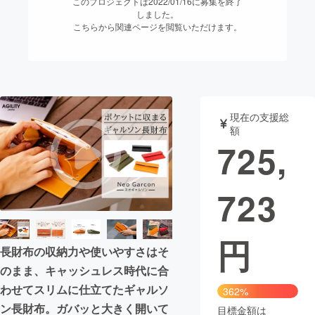
このプロジェクトは2022/01/16に募集を終了
しました。
まちづくり・地域活性化
こちらから関連ページを閲覧いただけます。
CAMPFIRE for Social Good
CAMPFIRE Creation
CAMPFIREふるさと納税
machi-ya
コミュニティ
現在の支援総
額
725,
723
円
長財布の収納力や使いやすさはそ
のまま、キャッシュレス時代に合
わせてスリムに仕立てたギャルソ
362%
ン長財布。ガバッと大きく開いて
目標金額は