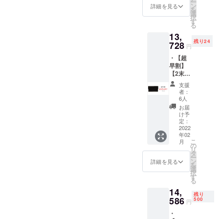
ー
込）で
デザイ
ン
の色合
詳細を見る
※2022
を
ご提供
ン等、
選
いと実
年2月中
択
【商品
変更に
す
際の革
旬よ
る
単品
なる場
色が異
り、お
13,
15000
合がご
なる場
申込み
残り24
＋ 送料
728
ざいま
合がご
順に発
円
600 =
す。 ※
ざいま
送のス
・【超
15600
想定以
す。 ※
タート
早割】
（1716
上の受
革はそ
を予定
【2末納
0）(税
注を頂
の時の
してお
期・
込)】 ・
いた場
ロット
りま
支援
20％OF
ネオ
合、納
ごとに
者：
す。
F】ブ
ギャル
品予定
6人
風合い
ラック
ソン×1
が遅れ
が異な
お届
・
点
る場合
け予
る為、
17160
（チョ
定：
がござ
色合い
円の
2022
コ/9108
いま
が変わ
年02
20%0F
） ・外
す。 ※
りま
こ
月
F →
箱あり
の
モニ
す。
リ
13728
※仕様、
タ
ター上
※2022
ー
円（税
デザイ
ン
の色合
詳細を見る
年2月中
を
込）で
ン等、
選
いと実
旬よ
択
ご提供
変更に
す
際の革
り、お
る
【商品
なる場
色が異
申込み
14,
単品
合がご
なる場
順に発
残り
15000
586
ざいま
500
合がご
送のス
円
＋ 送料
す。 ※
ざいま
タート
・
600 =
想定以
す。 ※
を予定