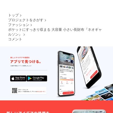
る為、
色合い
が変わ
りま
トップ
>
す。
プロジェクトをさがす
>
※2022
ファッション
>
年月3上
旬よ
ポケットにすっきり収まる 大容量 小さい長財布『ネオギャ
り、お
ルソン』
>
申込み
コメント
順に発
送のス
タート
を予定
してお
りま
す。"