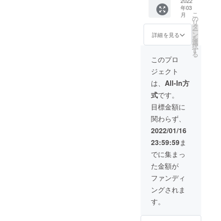
円の
2022
ソン×1
がござ
が変わ
年03
25%0F
点 ・外
いま
りま
こ
月
F →
箱あり
の
す。 ※
す。
リ
25245
※仕様、
タ
モニ
※2022
ー
円（税
デザイ
ン
ター上
詳細を見る
年2月中
を
込）で
ン等、
選
の色合
旬よ
択
ご提供
変更に
す
いと実
り、お
る
【商品
なる場
際の革
このプロ
申込み
単品
合がご
色が異
順に発
ジェクト
15000×
ざいま
なる場
送のス
2 ＋ 送
す。 ※
合がご
は、
All-In方
タート
料600 =
想定以
ざいま
を予定
式
です。
30600
上の受
す。 ※
してお
（3366
注を頂
革はそ
目標金額に
りま
0）(税
いた場
の時の
す。"
関わらず、
込)】 ・
合、納
ロット
ネオ
品予定
ごとに
2022/01/16
ギャル
が遅れ
風合い
23:59:59
ま
ソン×2
る場合
が異な
点 ・外
がござ
る為、
でに集まっ
箱あり
いま
色合い
た金額が
※仕様、
す。 ※
が変わ
デザイ
モニ
りま
ファンディ
ン等、
ター上
す。
ングされま
変更に
の色合
※2022
なる場
いと実
年2月中
す。
合がご
際の革
旬よ
ざいま
色が異
り、お