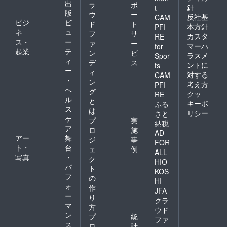
出
ラ
ポ
針
t
版
ウ
ー
反社基
CAM
ビジ
ビ
ド
ト
本方針
PFI
ネ
ュ
フ
サ
カスタ
RE
ス・
ー
ァ
ー
マーハ
for
起業
テ
ン
ビ
ラスメ
Spor
ィ
デ
ス
ントに
ts
ー
ィ
対する
CAM
・
ン
考え方
PFI
ヘ
グ
クッ
RE
ル
と
キーポ
ふる
ス
は
リシー
さと
ケ
プ
実
納税
ア
ロ
施
AD
アー
舞
ジ
事
FOR
ト・
台
ェ
例
ALL
写真
・
ク
HIO
パ
ト
KOS
フ
の
HI
ォ
作
JFA
ー
り
クラ
マ
方
ウド
ン
プ
統
ファ
ス
ロ
計