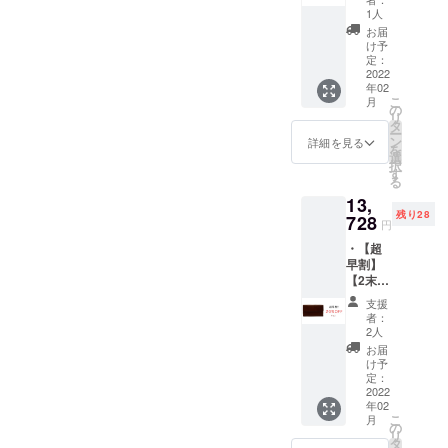
F】レッ
ギャル
合、納
1人
ド ・
ソン×1
品予定
お届
17160
点
が遅れ
け予
円の
（カー
定：
る場合
20%0F
2022
キ/9106
がござ
年02
F →
） ・外
いま
こ
月
13728
箱あり
の
す。 ※
リ
円（税
※仕様、
タ
モニ
ー
込）で
デザイ
ン
ター上
詳細を見る
を
ご提供
ン等、
選
の色合
択
【商品
変更に
す
いと実
る
単品
なる場
際の革
13,
15000
合がご
色が異
残り28
＋ 送料
728
ざいま
なる場
円
600 =
す。 ※
合がご
・【超
15600
想定以
ざいま
早割】
（1716
上の受
す。 ※
【2末納
0）(税
注を頂
革はそ
期・
込)】 ・
いた場
の時の
支援
20％OF
ネオ
合、納
ロット
者：
F】チョ
ギャル
品予定
2人
ごとに
コ ・
ソン×1
が遅れ
風合い
お届
17160
点
る場合
け予
が異な
円の
（レッ
定：
がござ
る為、
20%0F
2022
ド/9107
いま
色合い
年02
F →
） ・外
す。 ※
が変わ
こ
月
13728
箱あり
の
モニ
りま
リ
円（税
※仕様、
タ
ター上
す。