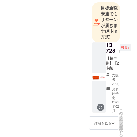
タートしま
した。
目標金額
未達でも
リターン
長年の使用
が届きま
に耐えられ
す
(All-in
る構造、縫
方式)
製にこだわ
13,
り、安心し
残り8
728
円
てご愛用頂
【超早
けるものを
割】【2
職人が一針
末納
期・
一針、心を
支援
20％OF
者：
込めて作っ
F】キャ
22人
ています。
メル ・
お届
17160
け予
円の
定：
20%0F
2022
年02
F →
----------------
こ
月
13728
の
-
リ
円（税
タ
ー
込）で
ン
詳細を見る
を
ご提供
選
【お問い合
択
【商品
す
わせ先】
る
単品