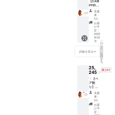
【CAM
15600
上の受
革はそ
してお
PFIRE
（1716
注を頂
の時の
りま
特別価
0）(税
いた場
ロット
す。
支援
格】
込)】 ・
合、納
ごとに
者：
【3末納
ネオ
品予定
0人
風合い
期
ギャル
が遅れ
が異な
お届
15％OF
ソン×1
る場合
け予
る為、
F】 /全5
点（ブ
定：
がござ
色合い
色 ・
2022
ラッ
いま
が変わ
年03
17160
ク/9109
す。 ※
りま
こ
月
円の
） ・外
の
モニ
す。
リ
15%0F
箱あり
タ
ター上
※2022
ー
F →
※仕様、
ン
の色合
詳細を見る
年2月中
を
14586
デザイ
選
いと実
旬よ
択
円（税
ン等、
す
際の革
り、お
る
込）で
変更に
色が異
申込み
25,
ご提供
なる場
なる場
順に発
残り97
【商品
245
合がご
合がご
送のス
円
単品
ざいま
ざいま
タート
・【ペ
15000
す。 ※
す。 ※
を予定
ア割
＋ 送料
想定以
革はそ
してお
り】
600 =
上の受
の時の
りま
【3末納
15600
注を頂
ロット
す。
支援
期
（1716
いた場
ごとに
者：
25％OF
0）(税
合、納
3人
風合い
F】/全5
込)】 ・
品予定
が異な
お届
色 ・
ネオ
が遅れ
け予
る為、
33660
ギャル
定：
る場合
色合い