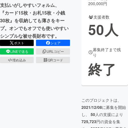
200,000円
支払いがしやすいフォルム、
『カード15枚・お札15枚・小銭
支援者数
30枚』を収納しても薄さをキー
50
人
プ。オンでもオフでも使いやすい
シンプルな被せ長財布です。
ポスト
シェア
募集終了まで残
LINEで送る
URLコピー
り
埋め込み
QRコード
終了
このプロジェクトは、
2021/12/08
に募集を開始
し、
50
人の支援により
725,723
円の資金を集