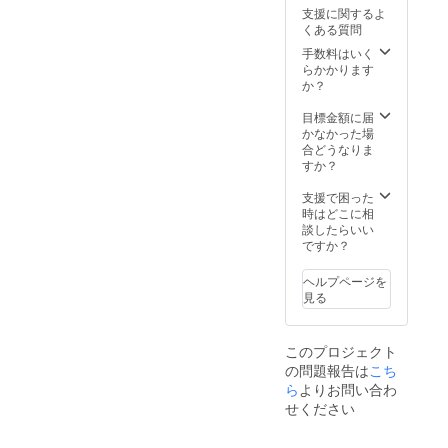
す。 ※
なる場
申込み
支援に関するよ
想定以
合がご
順に発
くある質問
上の受
ざいま
送のス
注を頂
す。 ※
手数料はいく
タート
いた場
革はそ
らかかります
を予定
合、納
の時の
か？
してお
品予定
ロット
りま
が遅れ
ごとに
目標金額に届
す。
る場合
風合い
かなかった場
がござ
が異な
合どうなりま
いま
る為、
すか？
す。 ※
色合い
モニ
が変わ
支援で困った
ター上
りま
時はどこに相
の色合
す。
談したらいい
いと実
※2022
ですか？
際の革
年3月上
色が異
旬よ
ヘルプページを
なる場
り、お
見る
合がご
申込み
ざいま
順に発
す。 ※
送のス
このプロジェクト
革はそ
タート
の問題報告は
こち
の時の
を予定
ロット
ら
よりお問い合わ
してお
ごとに
りま
せください
風合い
す。
が異な