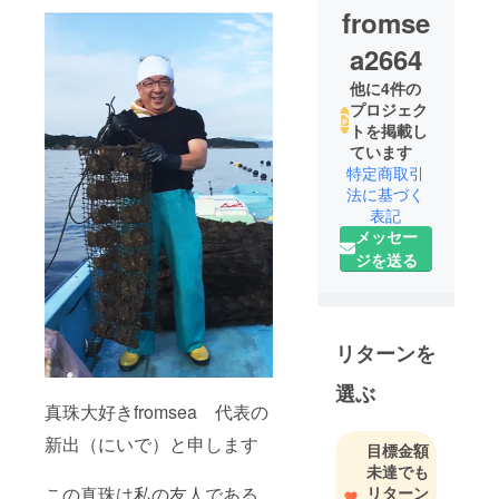
fromse
a2664
他に4件の
プロジェク
トを掲載し
ています
特定商取引
法に基づく
表記
メッセー
ジを送る
リターンを
選ぶ
真珠大好きfromsea 代表の
新出（にいで）と申します
目標金額
未達でも
この真珠は私の友人である
リターン