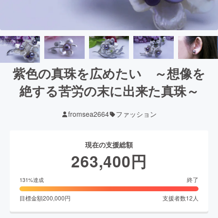
紫色の真珠を広めたい ～想像を
絶する苦労の末に出来た真珠～
fromsea2664
ファッション
現在の支援総額
263,400
円
終了
131
%達成
目標金額
200,000
円
支援者数
12
人