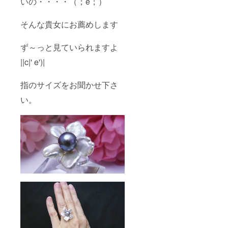
いの・・・・（；e；）
そんな貴女にお薦めします
ず～っと見ていられますよ
||c|' e')|
指のサイズをお聞かせ下さ
い。