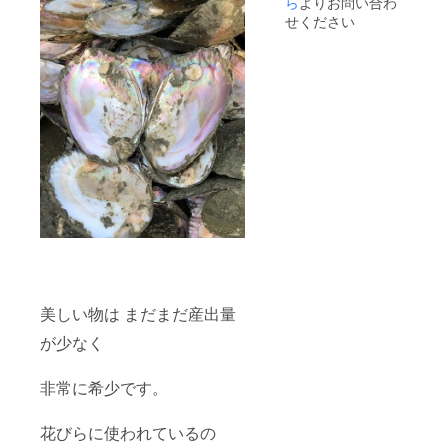
ら
よりお問い合わ
びらみ
せください
たいな
真珠 穴
あけの
角度が
少しで
も合わ
ないと
使いも
のにな
りませ
んので
穴あけ
時に
は、極
度の緊
張に襲
われる
みたい
美しい物は まだまだ産出量
で それ
が深い
が少なく
ため息
になる
ので
非常に希少です。
しょう
穴明け
花びらに使われているの
でロス
する真