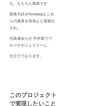
も、もちろん真珠です
珠も沢
山あり
ます し
真珠大好きfromseaは これ
かし、
出来上
らの真珠を現地より直接仕
がった
作品は
入れ、
やっぱ
り美し
代表者自らが 手作業でブ
くこれ
ぞ
ローチやジュエリーに
fromse
a
MAGIC
仕立てております。
だと思
います
立体的
なブ
ローチ
のため
入る
ケース
が限ら
れます
このプロジェクト
今回お
買い上
で実現したいこと
げの場
合、宝