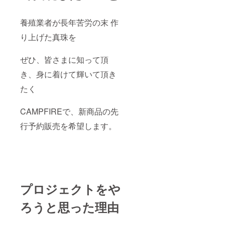
石箱
（3000
養殖業者が長年苦労の末 作
円相
当）に
り上げた真珠を
入れて
お納め
いたし
ぜひ、皆さまに知って頂
ます
（宝石
き、身に着けて輝いて頂き
箱はデ
たく
ザイ
ン・お
色が変
CAMPFIREで、新商品の先
更に な
る場合
行予約販売を希望します。
がござ
いま
す） 通
常
38000
円＋送
料880円
ですが
プロジェクトをや
今回の
み
ろうと思った理由
36000
送料当
店負担