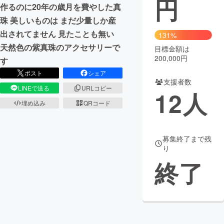
円
作るのに20年の歳月を費やした真
まちづくり・地域活性化
珠 美しいものは まだ少量しか産
出されてません 見たことも無い
131%
天然色の紫真珠のアクセサリーで
目標金額は
CAMPFIRE for Social Good
CAMPFIRE Creation
200,000円
す
CAMPFIREふるさと納税
machi-ya
コミュニティ
ポスト
シェア
支援者数
LINEで送る
URLコピー
12
人
埋め込み
QRコード
募集終了まで残
り
終了