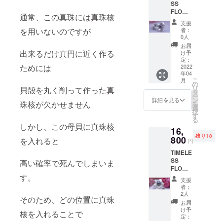
SS
ます 今
FLOWE
回、は
通常、この真珠には真珠核
R 花一
じめて
支援
輪 ブ
紫の真
者：
を用いないのですが
ローチ
珠を
0人
兼用ペ
使って
お届
ンダン
作って
出来るだけ真円に近く作る
け予
ト 手頃
みまし
定：
な大き
2022
ためには
た 世界
年04
さのブ
中、誰
こ
月
ローチ
が見て
の
リ
貝殻を丸く削って作った真
兼用ペ
も真珠
タ
ー
ンダン
のお花
ン
詳細を見る
珠核が欠かせません
を
トです
貴女を
選
択
選りす
圧倒的
す
る
ぐりの
に輝か
しかし、この母貝に真珠核
16,
紫の真
せます
残り18
珠を使
800
白い花
を入れると
円
い作り
びら真
TIMELE
ました
珠と紫
SS
こんな
高い確率で死んでしまいま
の真珠
FLOWE
美しい
のコン
R リン
す。
色の真
トラス
支援
グ サ
珠があ
トをお
者：
イズを
るの
楽しみ
2人
そのため、どの位置に真珠
お選び
ね？
下さ
お届
下さい
きっと
い。 ※
け予
核を入れることで
ブロー
この真
定：
写真の