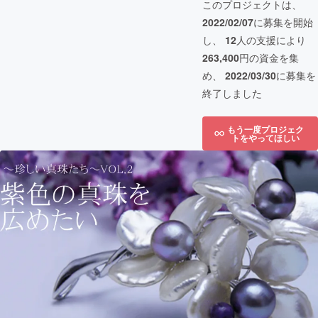
このプロジェクトは、
2022/02/07
に募集を開始
し、
12
人の支援により
263,400
円の資金を集
め、
2022/03/30
に募集を
終了しました
もう一度プロジェク
トをやってほしい