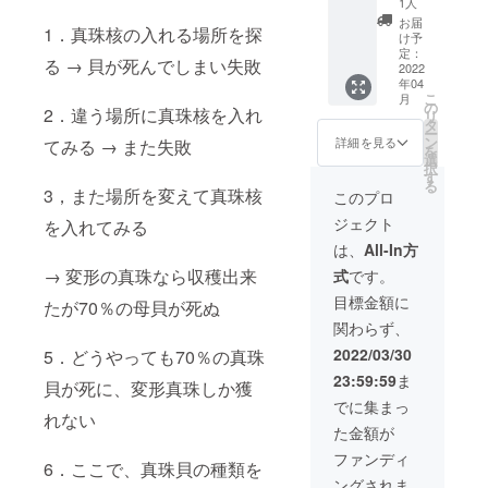
女を圧
れて下
1人
ぞ
倒的に
さいね
お届
1．真珠核の入れる場所を探
fromse
輝かせ
通常
け予
aの集大
ます そ
定：
20000
る → 貝が死んでしまい失敗
成でご
2022
して
円＋送
年04
ざいま
代々受
料880円
こ
月
す ずっ
け継い
の
ですが
2．違う場所に真珠核を入れ
リ
と ずっ
で頂け
タ
今回の
ー
と貴女
る家宝
ン
み 送料
詳細を見る
てみる → また失敗
を
を輝か
になる
選
当店負
択
せろ！
でしょ
す
担の
る
と、命
う ブ
3，また場所を変えて真珠核
15800
このプロ
じてお
ローチ
円で
ジェクト
を入れてみる
きまし
の枠は
す。
た(^^)
日本の
は、
All-In方
貴女を
熟練の
→ 変形の真珠なら収穫出来
式
です。
圧倒的
職人さ
に 輝か
んが 手
目標金額に
たが70％の母貝が死ぬ
せ 人生
作りし
関わらず、
に寄り
た 伝承
添いま
のワザ
2022/03/30
5．どうやっても70％の真珠
す。 ３
でござ
23:59:59
ま
Ｄアー
います
貝が死に、変形真珠しか獲
トのよ
非常に
でに集まっ
うな立
れない
時間の
た金額が
体的な
かかっ
ブロー
た作品
ファンディ
6．ここで、真珠貝の種類を
チです
ですの
ングされま
この作