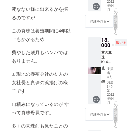
チやペ
2022
珠は話
パール
年04
ンダン
題にな
ネック
死なない様に出来るかを探
こ
月
トは自
ると思
の
レスは
リ
分で見
います
タ
付属し
るのですが
ー
えない
養殖業
ン
ませ
詳細を見る
を
から 寂
者が血
選
ん。 通
択
しい
この真珠は養殖期間に4年以
の滲む
す
常
る
の・・
思いで
18000
上もかかるため
18,
・・
作り上
円＋送
残り46
（；
000
げた真
料880円
円
e；）
珠です
ですが
費やした歳月もハンパでは
紫の真
そんな
ぜひ、
今回の
珠
貴女に
末永く
み 送料
ありません。
K14WG
お薦め
ご愛用
当店負
ピアス
です 貴
下さい
担の
支援
or SVネ
女のお
※写真の
15800
者：
↓ 現地の養殖会社の友人の
ジバネ
手々に
チェー
4人
円で
イヤリ
咲く可
ンは付
女社長と真珠の浜揚げの様
す。
お届
ング 金
憐なお
属対象
け予
具をお
子です
花 美し
定：
外で
選び下
2022
いので
す。 通
年04
さい。
ずっと
常
こ
月
山積みになっているのが す
10ミリ
見てい
の
18800
リ
前後の
られま
タ
円＋送
ー
べて真珠母貝です。
紫真珠
すよ 通
ン
料880円
詳細を見る
を
のピア
常
選
ですが
択
ス or イ
18800
す
今回の
多くの真珠商も見たことの
る
ヤリン
円＋送
み 送料