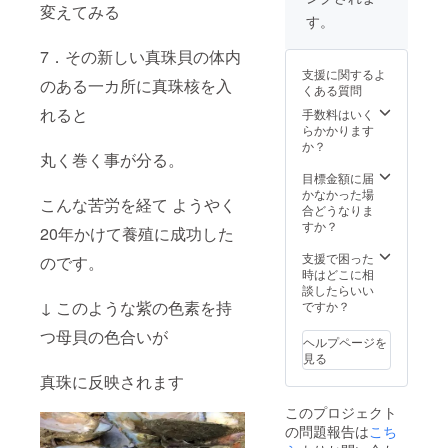
で ぜひ
変えてみる
品は作
手に入
す。
る手間
れて下
がハン
さいね
7．その新しい真珠貝の体内
パじゃ
通常
支援に関するよ
ないの
28000
のある一カ所に真珠核を入
くある質問
で 社長
円＋送
が制作
れると
料880円
手数料はいく
を逃げ
ですが
らかかります
ている
今回、
か？
丸く巻く事が分る。
作品で
26000
す かな
円 送料
目標金額に届
りの集
当店負
かなかった場
こんな苦労を経て ようやく
中力を
担にさ
合どうなりま
必要と
せて頂
すか？
20年かけて養殖に成功した
するみ
きま
たい
す。
支援で困った
のです。
で、 作
時はどこに相
り終
談したらいい
わった
↓ このような紫の色素を持
ですか？
あとで
つ母貝の色合いが
深い た
ヘルプページを
め息を
見る
ついて
真珠に反映されます
います
シンド
このプロジェクト
さの秘
の問題報告は
こち
密は、
この花