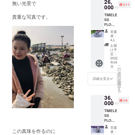
26,
グで
料880円
当店負
無い光景で
残り11
す。 シ
000
ですが
担の
円
ンプル
今回の
16800
TIMELE
なデザ
み 送料
貴重な写真です。
円で
SS
インで
当店負
す。
FLOWE
すが 真
担の
R ファ
珠が珍
16800
支援
ンタ
しいの
円で
者：
ジー
で 目を
す。
4人
ワール
惹きま
お届
ド 身に
すよ。
け予
着けて
真珠は
定：
いるだ
2022
選りす
年04
けで
ぐりで
こ
月
パッと
とても
の
リ
明るく
美しい
タ
ー
なり 貴
色テリ
ン
詳細を見る
を
女を圧
です ペ
選
択
倒的に
アー組
す
る
輝かせ
みはと
36,
ます。
ても難
残り9
Timeles
000
しく 数
円
s
が作れ
TIMELE
Flower
ません
SS
は 貴女
ので ぜ
FLOWE
の人生
ひ、お
R 真珠
を共に
早めに
支援
のブー
この真珠を作るのに
生き貴
手に入
者：
ケ これ