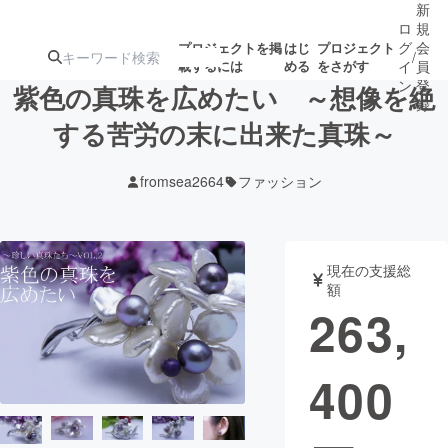
新
ロ
規
グ
会
プロジェクトを掲
はじ
プロジェクト
/
載するには
める
をさがす
イ
員
ン
登
紫色の真珠を広めたい ～想像を絶
録
する苦労の末に出来た真珠～
人気のプロ
注目のリ
注目の新着プロ
募集終了が近いプ
もうすぐ公開
fromsea2664
ファッション
ジェクト
ターン
ジェクト
ロジェクト
されます
アート・写真
音楽
現在の支援総
額
263,
テクノロジー・ガジェット
ゲーム・サ
400
映像・映画
書籍・雑誌
ビジネス・起業
チャレンジ