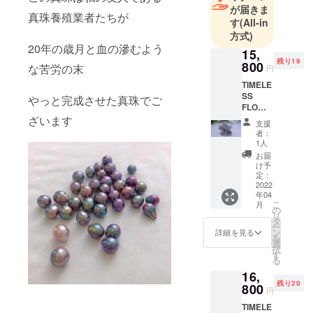
が届きま
真珠養殖業者たちが
す
(All-in
方式)
20年の歳月と血の滲むよう
15,
残り19
800
な苦労の末
円
TIMELE
SS
やっと完成させた真珠でご
FLOWE
R ペン
ざいます
支援
ダント
者：
兼用ブ
1人
ローチ
お届
～永遠
け予
に咲き
定：
誇る真
2022
年04
珠のお
こ
月
花 ～ 襟
の
リ
元にブ
タ
ー
ローチ
ン
詳細を見る
を
とし
選
択
て、胸
す
る
元にペ
16,
ンダン
残り20
トとし
800
円
て お使
TIMELE
い頂け