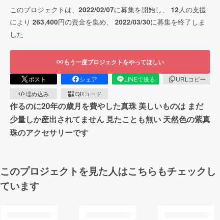
このプロジェクトは、
2022/02/07
に募集を開始し、
12
人の支援
により
263,400
円の資金を集め、
2022/03/30
に募集を終了しま
した
もう一度プロジェクトをやってほしい
ポスト
シェア
LINEで送る
URLコピー
埋め込み
QRコード
作るのに20年の歳月を費やした真珠 美しいものは まだ
少量しか産出されてません 見たことも無い 天然色の紫真
珠のアクセサリーです
このプロジェクトを見た人はこちらもチェックし
ています