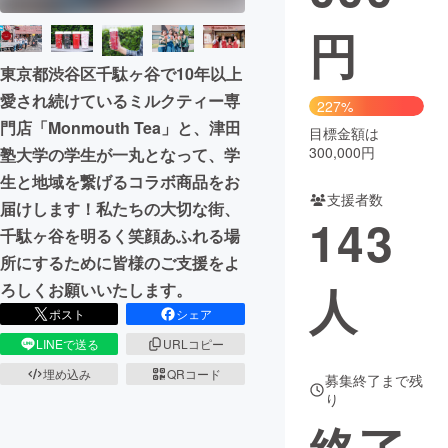
円
まちづくり・地域活性化
東京都渋谷区千駄ヶ谷で10年以上
愛され続けているミルクティー専
CAMPFIRE for Social Good
CAMPFIRE Creation
227%
門店「Monmouth Tea」と、津田
CAMPFIREふるさと納税
machi-ya
コミュニティ
目標金額は
300,000円
塾大学の学生が一丸となって、学
生と地域を繋げるコラボ商品をお
支援者数
届けします！私たちの大切な街、
143
千駄ヶ谷を明るく笑顔あふれる場
所にするために皆様のご支援をよ
人
ろしくお願いいたします。
ポスト
シェア
LINEで送る
URLコピー
埋め込み
QRコード
募集終了まで残
り