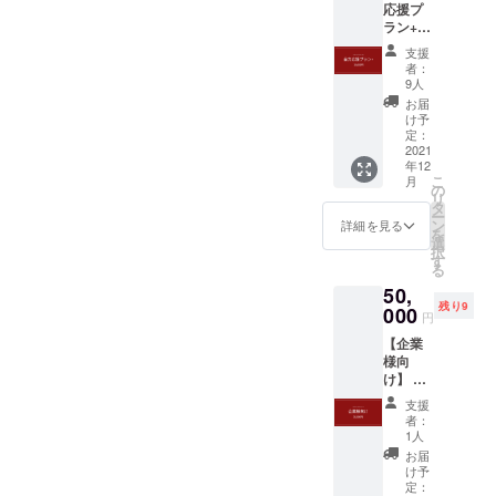
応援プ
型)、直
考欄】
があり
ラン+
径
に２つ
ます。 *
(プラ
90mm
の番号
紅茶の
支援
ス)】 ・
）１枚
を入力
原液は
者：
サンク
・モン
してく
9人
１日で
スメー
マス
ださ
は飲み
お届
ル ・活
ティー
い。
け予
きれな
動報告
５杯分 *
定：
①UME
い時
書
2021
面会は
②CHA
は、
年12
公共の
③SEN
ペット
こ
月
場、あ
の
（赤）
ボトル
リ
るいは
タ
④SEN
等にミ
ー
オンラ
ン
（黒） *
詳細を見る
ルクを
を
インで
選
タンブ
入れな
択
実施さ
す
ラーに
けれ
る
せてい
ついて
ば、冷
50,
ただき
・容量
蔵庫で
残り9
000
ます。 *
２日、
円
日程は
500ml
３日は
【企業
2022年
・素材
保存で
様向
1月頃を
フ
きま
け】 ・
目安と
タ：ポ
す。
支援企
してい
リプロ
支援
業様と
ます。 *
ピレン
者：
して公
お茶会
1人
本
式HP掲
開催場
体：ポ
お届
載 ・活
所は津
け予
リプロ
動報告
定：
田塾大
ピレン