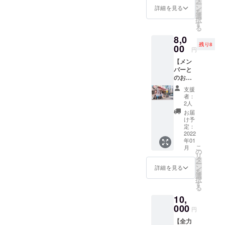
ンは多
ー
・ポス
ついて
ン
詳細を見る
少変更
を
トカー
・名
選
になる
択
ド
称：紅
す
場合が
る
(100m
茶 ・原
ありま
8,0
m×148
料原産
す。
残り8
mm)
00
地：ス
円
１枚 ・
リラン
【メン
コース
カ ・内
バーと
ター(気
容量：
のお茶
泡紙：
120g ・
会招待
0.4mm
保存方
支援
コー
厚（丸
法：高
者：
ス】 ・
型)、直
温多湿
2人
お茶会
径
をお避
お届
招待
90mm
けくだ
け予
券 １
） ２
定：
さい。
枚 ・ポ
2022
枚入り
・添加
年01
スト
＊以下
物表
こ
月
カード
の①〜
の
示：な
リ
(100m
④から
タ
し ・ア
ー
m×148
お好き
ン
レル
詳細を見る
を
mm)
なタン
選
ギー表
択
１枚 ・
ブラー
す
示：な
る
コース
を２つ
し *デザ
10,
ター(気
お選び
インは
泡紙：
000
くださ
多少変
円
0.4mm
い。必
更にな
【全力
厚（丸
ず【備
る場合