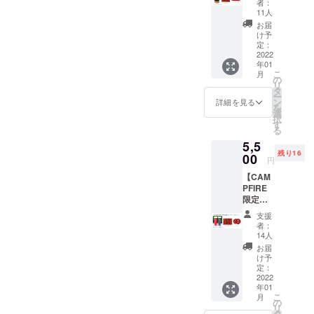
タ：ポ
ンは多
者：
コー
リプロ
11人
少変更
ス】 ・
ピレン
になる
お届
モンマ
本
け予
場合が
スブレ
定：
体：ポ
ありま
ンド
2022
リプロ
す。
年01
茶葉
ピレン
こ
月
120g（
の
カ
リ
約10杯
タ
バー：
ー
分） ・
ン
AS樹脂
詳細を見る
を
ポスト
選
カ
択
カード
す
バー底
る
(100m
面：
5,5
m×148
EVA樹
残り16
mm)
00
脂
円
１枚 ・
パッキ
【CAM
コース
ン：シ
PFIRE
ター(気
リコー
限定価
泡紙：
ンゴム
格】タ
0.4mm
・本体
支援
ンブ
厚（丸
耐熱温
者：
ラーペ
型)、直
14人
度
アセッ
径
100℃
お届
ト ・タ
90mm
け予
・サイ
ンブ
）５枚
定：
ズ 直
ラー(直
2022
入り *モ
径82×高
年01
径82×高
ンマス
195mm
こ
月
195mm
ティー
の
*デザイ
リ
) ２つ
茶葉に
タ