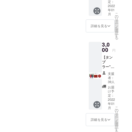
HA"(直
）１枚 *
定：
し *デザ
径82×高
2022
タンブ
インは
年01
195mm
ラーに
多少変
こ
月
) １個
ついて
の
更にな
リ
・ポス
・容量
タ
る場合
ー
トカー
ン
があり
詳細を見る
を
ド
500ml
選
ます。
択
(100m
・素材
す
る
m×148
フ
3,0
mm)
タ：ポ
１枚 ・
00
リプロ
円
コース
ピレン
【タン
ター(気
本
ブ
泡紙：
体：ポ
ラー"S
0.4mm
リプロ
EN"
厚（丸
ピレン
支援
コー
型)、直
カ
者：
ス】 ・
径
バー：
39人
タンブ
90mm
AS樹脂
お届
ラー"S
）１枚 *
カ
け予
EN"(直
タンブ
定：
バー底
径82×高
2022
ラーに
面：
年01
195mm
ついて
EVA樹
こ
月
) １個
・容量
の
脂
リ
→お好
タ
パッキ
ー
きな色
500ml
ン
ン：シ
詳細を見る
を
（赤ま
・素材
選
リコー
択
たは
フ
す
ンゴム
る