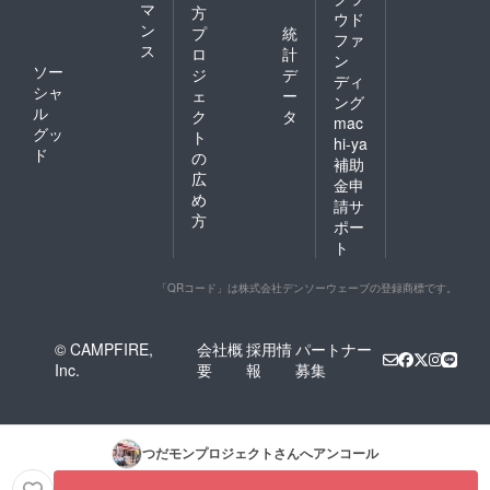
マ
方
ウド
ン
プ
統
ファ
ス
ロ
計
ン
ソー
ジ
デ
ディ
シャ
ェ
ー
ング
ル
ク
タ
mac
グッ
ト
hi-ya
ド
の
補助
広
金申
め
請サ
方
ポー
ト
「QRコード」は株式会社デンソーウェーブの登録商標です。
© CAMPFIRE,
会社概
採用情
パートナー
Inc.
要
報
募集
つだモンプロジェクト
さんへアンコール