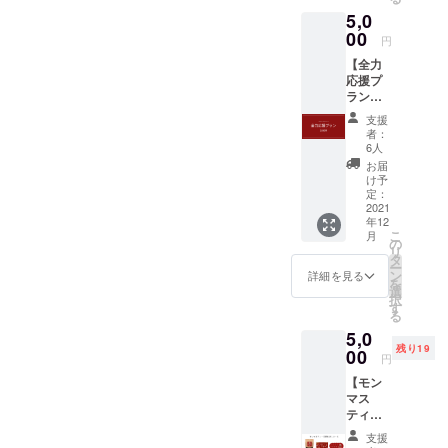
黒）か
タ：ポ
・本体
5,0
ら一点
リプロ
耐熱温
お選び
00
ピレン
度
円
くださ
本
100℃
【全力
い。 ・
体：ポ
・サイ
応援プ
ポスト
リプロ
ズ 直
ラン】
カード
ピレン
径82×高
・サン
(100m
カ
195mm
支援
クス
m×148
バー：
*デザイ
者：
メール
mm)
AS樹脂
6人
ンは多
１枚 ・
カ
少変更
お届
コース
バー底
け予
になる
ター(気
定：
面：
場合が
2021
泡紙：
EVA樹
ありま
年12
0.4mm
脂
す。
こ
月
厚（丸
の
パッキ
リ
型)、直
タ
ン：シ
ー
径
ン
リコー
詳細を見る
を
90mm)
選
ンゴム
択
１枚 *
す
・本体
る
タンブ
耐熱温
5,0
ラーに
度
残り19
00
ついて
100℃
円
・容量
・サイ
【モン
ズ 直
マス
500ml
径82×高
ティー
・素材
195mm
茶葉 お
フ
*デザイ
支援
試し