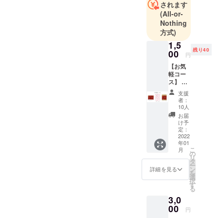
されます
プロジェク
(All-or-
トです。
Nothing
インスタグ
方式)
ラムで活動
1,5
発信中🌸
残り40
00
円
【お気
*つだモンプ
軽コー
ロジェクト
ス】 ・
ポスト
は、津田塾
支援
カード
者：
大学の学生
(100m
10人
を中心とし
m×148
お届
mm)
た有志団体
け予
１枚 ・
定：
であり、非
クリア
2022
年01
公式団体で
ファイ
こ
月
ル
の
す。津田塾
リ
(310m
タ
大学による
ー
m×220
ン
詳細を見る
を
mm)
公式活動で
選
択
１枚 ・
す
はございま
る
モンマ
せん。予め
3,0
ス
ティー
00
ご了承くだ
円
１杯分 *