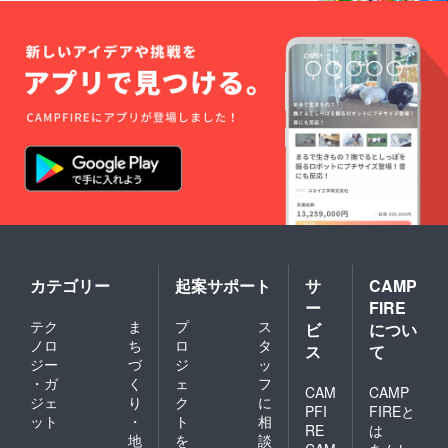
カテゴリー
起案サポート
サ
CAMP
ー
FIRE
テク
ま
プ
ス
ビ
につい
ノロ
ち
ロ
タ
ス
て
ジー
づ
ジ
ッ
・ガ
く
ェ
フ
CAM
CAMP
ジェ
り
ク
に
PFI
FIREと
ット
・
ト
相
RE
は
地
を
談