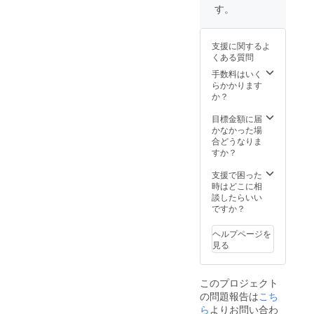
※HPの
料原産
す。
掲載期
地：ス
間は
リラン
2022年
カ ・内
支援に関するよ
1月から
容量：
くある質問
半年間
12g（一
です。
手数料はいく
杯分）×
※支援
らかかります
５つ ・
時、必
か？
保存方
ず備考
法：高
欄にご
目標金額に届
温多湿
希望の
かなかった場
をお避
お名前
合どうなりま
けくだ
をご記
すか？
さい。
入くだ
・添加
さい。
支援で困った
物表
(必須)
時はどこに相
示：な
談したらいい
し ・ア
ですか？
レル
ギー表
示：な
ヘルプページを
し *デザ
見る
インは
多少変
更にな
このプロジェクト
る場合
の問題報告は
こち
があり
ら
よりお問い合わ
ます。