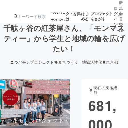
新
ロ
規
グ
会
プロジェクトを掲
はじ
プロジェクト
/
載するには
める
をさがす
イ
員
ン
登
千駄ヶ谷の紅茶屋さん、「モンマス
録
ティー」から学生と地域の輪を広げ
たい！
人気のプロ
注目のリ
注目の新着プロ
募集終了が近いプ
もうすぐ公開
ジェクト
ターン
ジェクト
ロジェクト
されます
つだモンプロジェクト
まちづくり・地域活性化
東京都
アート・写真
音楽
現在の支援総
テクノロジー・ガジェット
ゲーム・サ
額
681,
映像・映画
書籍・雑誌
000
ビジネス・起業
チャレンジ