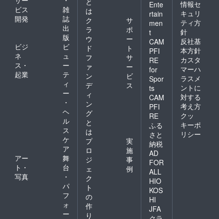
と
情報セ
Ente
ビス
雑
は
キュリ
rtain
開発
誌
ク
サ
ティ方
men
出
ラ
ポ
針
t
版
ウ
ー
反社基
CAM
ビジ
ビ
ド
ト
本方針
PFI
ネ
ュ
フ
サ
カスタ
RE
ス・
ー
ァ
ー
マーハ
for
起業
テ
ン
ビ
ラスメ
Spor
ィ
デ
ス
ントに
ts
ー
ィ
対する
CAM
・
ン
考え方
PFI
ヘ
グ
クッ
RE
ル
と
キーポ
ふる
ス
は
リシー
さと
ケ
プ
実
納税
ア
ロ
施
AD
アー
舞
ジ
事
FOR
ト・
台
ェ
例
ALL
写真
・
ク
HIO
パ
ト
KOS
フ
の
HI
ォ
作
JFA
ー
り
クラ