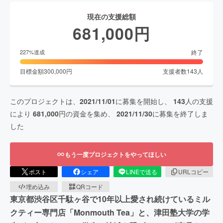
現在の支援総額
681,000
円
終了
227
%達成
目標金額
300,000
円
支援者数
143
人
このプロジェクトは、
2021/11/01
に募集を開始し、
143
人の支援
により
681,000
円の資金を集め、
2021/11/30
に募集を終了しま
した
もう一度プロジェクトをやってほしい
ポスト
シェア
LINEで送る
URLコピー
埋め込み
QRコード
東京都渋谷区千駄ヶ谷で10年以上愛され続けているミル
クティー専門店「Monmouth Tea」と、津田塾大学の学