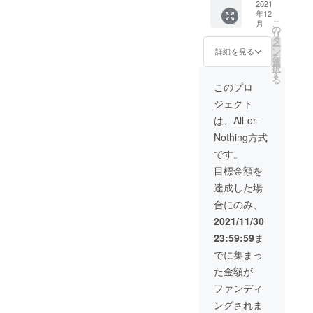
メール
2021
学千
カ
年12
HPに企
駄ヶ谷
バー：
こ
月
業スポ
の
キャン
AS樹脂
リ
ンサー
タ
パス、
カ
ー
様とし
ン
あるい
詳細を見る
バー底
を
て企業
選
はオン
面：
択
ロゴと
す
ライン
EVA樹
る
企業
上を予
このプロ
脂
名、
定して
パッキ
ジェクト
ホーム
いま
ン：シ
ページ
す。 *面
は、All-or-
リコー
のリン
会時の
ンゴム
Nothing方式
クを掲
交通費
・本体
載させ
や滞在
です。
耐熱温
ていた
費は負
度
目標金額を
だきま
担しか
100℃
す。 ※
ねます
達成した場
・サイ
掲載内
でご了
ズ 直
合にのみ、
容は
承くだ
径82×高
メール
さい。 *
2021/11/30
195mm
又はオ
モンマ
*デザイ
23:59:59
ま
ンライ
ス
ンは多
ンにて
ティー5
でに集まっ
少変更
打合せ
杯分に
になる
た金額が
させて
ついて
場合が
いただ
・名
ファンディ
ありま
きま
称：紅
す。
ングされま
す。
茶 ・原