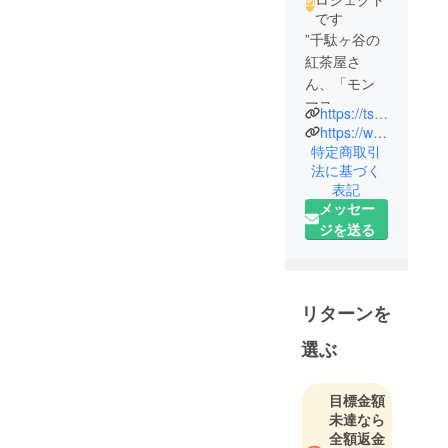
です
”千駄ヶ谷の
紅茶屋さ
ん、「モン
マス
https://tsudamon2021.wixsite.com/website
ティー」か
https://www.instagram.com/tsudamon_project/
ら学生と地
特定商取引
法に基づく
域の輪を広
表記
げたい！”を
メッセー
テーマに活
ジを送る
動する学生
団体です！
津田塾大学
と千駄ヶ谷
リターンを
地域で大人
選ぶ
気の紅茶屋
さん「モン
マス
目標金額
ティー」が
未達なら
コラボした
全額返金