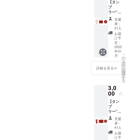
さい。
【タン
モンマ
ブ
ス
ラー"U
ティー1
ME"
杯分に
支援
コー
ついて
者：
ス】 ・
・名
21人
タンブ
称：紅
お届
ラー
茶 ・原
け予
"UME"
料原産
定：
(直径
2022
地：ス
年01
82×高
リラン
こ
月
195mm
カ ・内
の
リ
) １個
容量：
タ
ー
・ポス
12g（一
ン
詳細を見る
を
トカー
杯分）
選
択
ド
・保存
す
る
(100m
方法：
3,0
m×148
高温多
mm)
00
湿をお
円
１枚 ・
避けく
【タン
コース
ださ
ブ
ター(気
い。 ・
ラー"C
泡紙：
添加物
HA"
0.4mm
表示：
支援
コー
厚（丸
なし ・
者：
ス】 ・
型)、直
アレル
41人
タンブ
径
ギー表
お届
ラー"C
90mm
示：な
け予