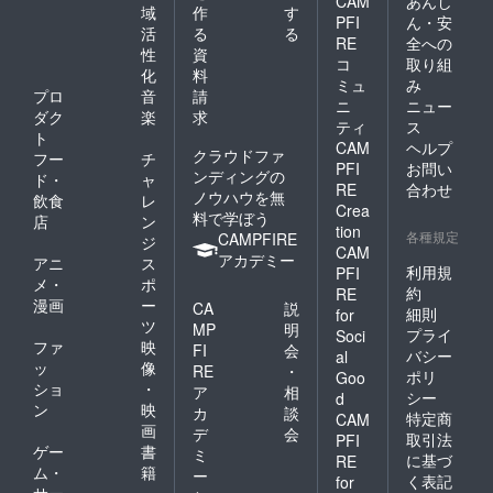
CAM
あんし
域
作
す
PFI
ん・安
活
る
る
RE
全への
性
資
コ
取り組
化
料
ミュ
み
プロ
音
請
ニ
ニュー
ダク
楽
求
ティ
ス
ト
CAM
ヘルプ
クラウドファ
フー
チ
PFI
お問い
ンディングの
ド・
ャ
RE
合わせ
ノウハウを無
飲食
レ
Crea
料で学ぼう
店
ン
tion
各種規定
CAMPFIRE
ジ
CAM
アカデミー
アニ
ス
利用規
PFI
メ・
ポ
約
RE
漫画
ー
CA
説
細則
for
ツ
MP
明
プライ
Soci
ファ
映
FI
会
バシー
al
ッ
像
RE
・
ポリ
Goo
ショ
・
ア
相
シー
d
ン
映
カ
談
特定商
CAM
画
デ
会
取引法
PFI
ゲー
書
ミ
に基づ
RE
ム・
籍
ー
く表記
for
サー
・