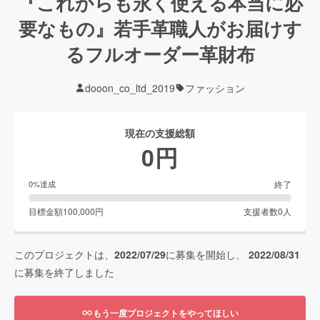
『これからも永く使える本当に必
要なもの』若手革職人がお届けす
るフルオーダー革財布
dooon_co_ltd_2019
ファッション
現在の支援総額
0
円
終了
0
%達成
目標金額
100,000
円
支援者数
0
人
このプロジェクトは、
2022/07/29
に募集を開始し、
2022/08/31
に募集を終了しました
もう一度プロジェクトをやってほしい