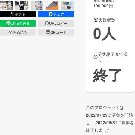
100,000円
まちづくり・地域活性化
ポスト
シェア
支援者数
LINEで送る
URLコピー
0
人
CAMPFIRE for Social Good
CAMPFIRE Creation
埋め込み
QRコード
CAMPFIREふるさと納税
machi-ya
コミュニティ
募集終了まで残
り
終了
このプロジェクトは、
2022/07/29
に募集を開始
し、
2022/08/31
に募集を
終了しました