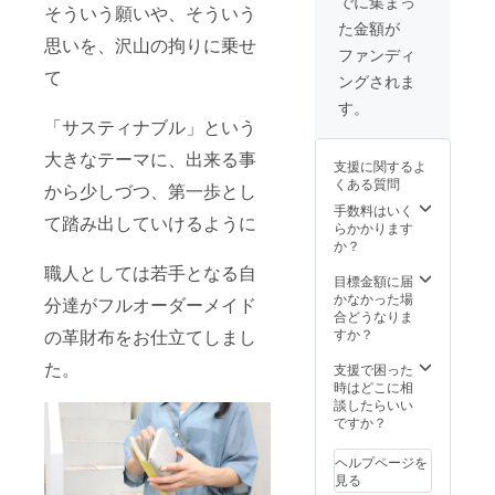
でに集まっ
そういう願いや、そういう
にて承
グ終了
た金額が
りま
後、お
思いを、沢山の拘りに乗せ
す。 ■
申し込
ファンディ
プロ
み順に
て
ングされま
ジェク
発送い
ト終了
たしま
す。
より、
す。 ※
「サスティナブル」という
１か月
発送は
～１か
大きなテーマに、出来る事
ポスト
支援に関するよ
月半(お
投函と
くある質問
から少しづつ、第一歩とし
届け予
なりま
定：
す。 ※
手数料はいく
て踏み出していけるように
「2022/
仕様、
らかかります
10月～
デザイ
か？
11月
ン等、
職人としては若手となる自
末」) ク
一部変
目標金額に届
ラウド
更にな
かなかった場
分達がフルオーダーメイド
ファン
る場合
合どうなりま
ディン
がござ
の革財布をお仕立てしまし
すか？
グ終了
いま
た。
後、お
す。あ
支援で困った
申し込
らかじ
時はどこに相
み順に
めご了
談したらいい
発送い
承くだ
ですか？
たしま
さい。
す。 ※
※想定以
ヘルプページを
発送は
上に多
見る
ポスト
くのご