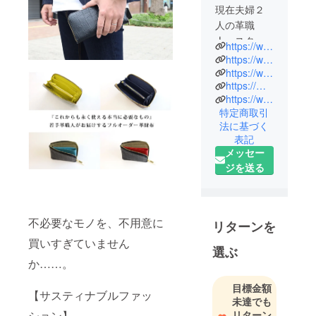
現在夫婦２
人の革職
人、スタッ
https://www.instagram.com/superb_ateliern/
フさん、そ
https://www.youtube.com/channel/UCKxaKoz0wI2bxP-KxpVBMkQ/featured?view_as=subscriber
して小さな
https://www.rakuten.ne.jp/gold/superb-shop/
https://minne.com/@masachuu
子どもと一
https://www.creema.jp/c/n-factory-nf
緒に
特定商取引
国内有数の
法に基づく
革の産地で
表記
もある故郷
メッセー
「姫路」に
ジを送る
て小さな革
工房を運営
してます。
不必要なモノを、不用意に
リターンを
企画から製
買いすぎていません
選ぶ
造、発送ま
か……。
でを自社で
目標金額
行うことに
【サスティナブルファッ
未達でも
より
リターン
ション】