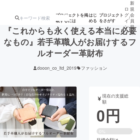
新
ロ
規
グ
会
プロジェクトを掲
はじ
プロジェクト
/
載するには
める
をさがす
イ
員
ン
登
『これからも永く使える本当に必要
録
なもの』若手革職人がお届けするフ
ルオーダー革財布
人気のプロ
注目のリ
注目の新着プロ
募集終了が近いプ
もうすぐ公開
ジェクト
ターン
ジェクト
ロジェクト
されます
dooon_co_ltd_2019
ファッション
アート・写真
音楽
現在の支援総
テクノロジー・ガジェット
ゲーム・サ
額
0
円
映像・映画
書籍・雑誌
0%
ビジネス・起業
チャレンジ
目標金額は