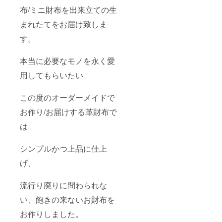
合もご
送料込
布/ミニ財布を出来立ての生
ざいま
みの価
す。お
格で
まれたてをお届け致しま
品の品
す。
す。
質を落
とさ
ず、丁
本当に必要なモノを永く愛
寧にお
作り致
用してもらいたい
します
ので、
予めご
この度のオーダーメイドで
理解/ご
了承の
お作り/お届けする革財布で
程お願
い申し
は
上げま
す。 ※
シンプルかつ上品に仕上
税込、
送料込
げ、
みの価
格で
す。
流行り廃りに問わられな
い、飽きの来ないお財布を
お作りしました。