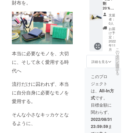
財布を。
割
のとこ
20％OF
ろ、支
革製品を通
F：先着
援者様
支援
20名様
限定
じて、自分
者：
限定】
20%OF
0人
だけの特別
フル
Fの
お届
感を感じて
オー
\6.560-
け予
ダー長
（消費
定：
頂けるよう
財布1点
2022
税込）
に…。 思い
年11
CAMPF
にて承
こ
月
IRE限定
出に残る、
りま
の
本当に必要なモノを、大切
リ
フル
す。 ■
タ
贈り物/プレ
ー
オー
プロ
に、そして永く愛用する時
ン
詳細を見る
を
ゼントに、
ダー仕
ジェク
選
択
代へ
様販売
ト終了
選んで頂け
す
る
価格￥
より、
このプロ
れば嬉しい
\13.100-
１か月
流行だけに囚われず、本当
ジェクト
です！
（消費
～１か
税込）
月半(お
は、
All-In方
に自分自身に必要なモノを
のとこ
届け予
式
です。
ろ、支
定：
愛用する。
援者様
「2022/
目標金額に
限定
10月～
関わらず、
20%OF
11月
そんな小さなキッカケとな
Fの
末」) ク
2022/08/31
\10.480-
るように、
ラウド
23:59:59
ま
（消費
ファン
税込）
ディン