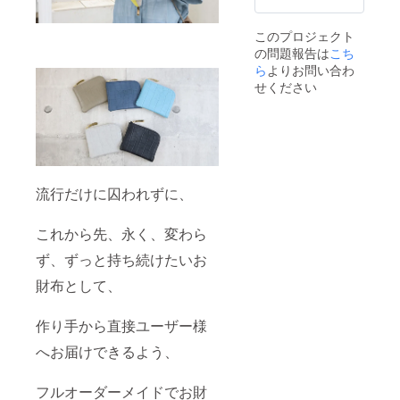
投函と
支援を
なりま
頂いた
このプロジェクト
す。 ※
場合、
の問題報告は
こち
仕様、
お届け
デザイ
ら
よりお問い合わ
までさ
ン等、
らにお
せください
一部変
日にち
更にな
をいた
る場合
だく場
がござ
合もご
いま
ざいま
す。あ
す。お
らかじ
品の品
流行だけに囚われずに、
めご了
質を落
承くだ
とさ
さい。
ず、丁
これから先、永く、変わら
※想定以
寧にお
上に多
作り致
ず、ずっと持ち続けたいお
くのご
します
支援を
財布として、
ので、
頂いた
予めご
場合、
理解/ご
作り手から直接ユーザー様
お届け
了承の
までさ
程お願
へお届けできるよう、
らにお
い申し
日にち
上げま
をいた
す。 ※
フルオーダーメイドでお財
だく場
税込、