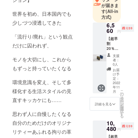
安心して
が届きま
使って頂け
す
(All-in
世界を初め、日本国内でも
るように心
方式)
掛け 製作し
少しづつ浸透してきた
6,5
ている革小
残り20
60
円
物は、
「流行り/廃れ」という観点
【超早
割
だけに囚われず、
20％OF
プレゼント
F：先着
をもらった
支援
20名様
モノを大切にし、これから
者：
ようなワク
限定】
0人
もずっと持っていたくなる
フル
ワク感や
お届
オー
け予
日々身に着
ダーミ
定：
環境意識を変え、そして多
けるものへ
ニ財布1
2022
年11
点
の新鮮さ、
様化する生活スタイルの見
こ
月
CAMPF
の
楽しさを感
リ
IRE限定
タ
直すキッカケにも……
ー
フル
じて頂ける
ン
詳細を見る
を
オー
選
よう
択
ダー仕
思わず人に自慢したくなる
す
る
沢山の拘り
様販売
10,
自分のためだけのオリジナ
価格￥
を込めて製
残り20
\8.200-
480
円
作しており
リティーあふれる拘りの革
（消費
【超早
ます！
税込）