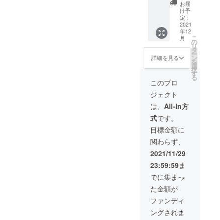
優れ、
物を使
の「綿
るWス
お届
真をフ
にマイ
冬場の
用。 国
裏毛ス
け予
ライ
ルカ
ルスの
ライブ
産生地
定：
ウェッ
ダーシ
ラープ
偉大な
会場ま
2021
の「綿
ト」は
ルバー
リント
音楽変
年12
での行
ポリ混
保温性
ファス
したト
こ
遷も是
月
き来に
ダンプ
の
とスト
ナーを
レー
リ
非お楽
も便利
生地」
タ
レッチ
使用。
ナー。
ー
しみ下
で実用
は強度
ン
性を兼
詳細を見る
左胸に
を
さい。
的なア
と保温
選
ね備
は
択
前面に
ウ
性を兼
す
え、カ
WATER
る
「MILE
ター。
ね備
ジュア
このプロ
FALLの
S
フェイ
え、冬
ルとビ
トレー
DAVIS
ジェクト
ク
場アク
ジネス
ドマー
」の写
ファー
ティブ
どちら
は、
All-In方
ク「レ
真をフ
の中で
な方に
にもス
コード
ルカ
式
です。
も高級
対応。
トレス
ワッペ
ラープ
感ある
胸、腰
なく使
目標金額に
ン」が
リント
リアル
共にCD
えま
ワンポ
したト
関わらず、
ファー
が収ま
す。 高
イント
レー
に近い
るポ
級感あ
2021/11/29
で入っ
ナー。
物を使
ケッ
るWス
てお
23:59:59
ま
用。 国
ト。 左
ライ
り、DJ
産生地
胸には
ダーシ
でに集まっ
の方や
の「綿
WATER
ルバー
アー
た金額が
ポリ混
FALLの
ファス
ティス
ダンプ
トレー
ナーを
ファンディ
トの方
生地」
ドマー
使用。
の中に
ングされま
は強度
ク「レ
左胸に
も「日