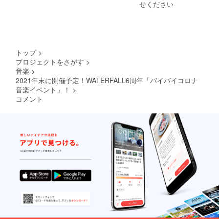
の方や
市、
ている
せください
まった
アー
「レ
方もい
商品で
ティス
コード
ます。
す。 完
トの方
ワッペ
縫製は
全日本
の中に
ン」は
東京都
企画・
も「日
群馬県
墨田
日本
本発信
桐生市
区、
製。
トップ
>
の音楽
で製
「レ
MADE
プロジェクトをさがす
>
好きブ
造。日
コード
IN
音楽
>
ラン
本各地
ワッペ
JAPAN
ド」と
2021年末に開催予定！WATERFALL6周年「バイバイコロナ
の職人
ン」は
。 【M
してご
さんの
音楽イベント」！
>
群馬県
サイ
愛用し
高い技
桐生市
ズ】 ・
コメント
て頂い
術が詰
で製
着丈
ている
まった
造。日
64cm
方もい
商品で
本各地
・身幅
ます。
す。 完
の職人
50cm
縫製は
全日本
さんの
・肩幅
埼玉県
企画・
高い技
44cm
羽生
日本
術が詰
・裾幅
市、
製。
まった
49cm
「レ
MADE
商品で
・袖丈
コード
IN
す。 完
62cm
ワッペ
JAPAN
全日本
・袖口
ン」は
。 【M
企画・
幅9cm
群馬県
サイ
日本
【Lサイ
桐生市
ズ】 ・
製。
ズ】 ・
で製
着丈
MADE
着丈