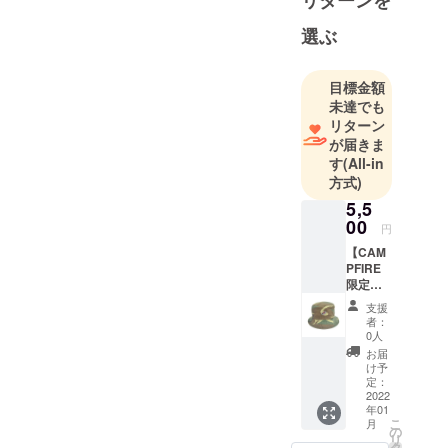
選ぶ
目標金額
未達でも
リターン
が届きま
す
(All-in
方式)
5,5
00
円
【CAM
PFIRE
限定盤
面カ
支援
ラーバ
者：
ケット
0人
ハット/
お届
迷彩】
け予
メン
定：
ズ・レ
2022
年01
ディー
こ
月
ス対応
の
リ
のユニ
タ