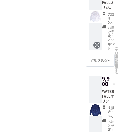
FALLオ
の数量
は写真
リジナ
によっ
の赤色
ル商
て盤面
ですが
支援
品。フ
の色が
CAMPF
者：
ジロッ
「今回
IRE限定
0人
クなど
の限定
色に変
お届
山で
色」に
える予
け予
キャン
する可
定：
定で
プを張
2021
能性が
す。な
年12
る夏
ありま
のでか
こ
月
フェス
す。多
の
なりレ
リ
では冷
くの方
タ
アにな
ー
え込み
にリ
ン
りま
詳細を見る
を
対策に
ターン
選
す。数
択
人気の
選択頂
す
量が少
る
商品。
けます
ない
9,9
国産生
と幸い
と、そ
地の
00
です。
のまま
円
「綿ブ
現在、
写真の
WATER
ロー
売って
赤色に
FALLオ
ド」は
いるの
なるこ
リジナ
適度な
は写真
ともご
ル商
光沢と
の赤色
了承下
支援
品。フ
ハリ
ですが
さい。
者：
ジロッ
感・強
CAMPF
0人
※商品は
クなど
度を兼
IRE限定
2022年
お届
山で
ね備
色に変
け予
1月上
キャン
え、カ
定：
える予
旬〜