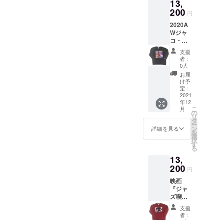
13,
ト。
仕事後
ン（貝
60cm
ジャズ
200
のライ
ボタ
【品質
円
写真
ブなど
ン）」
表示】
2020A
家・内
も楽し
を使
・綿
Wジャ
山繁氏
みたい
用。 き
100%
コ・パ
が撮影
方に
れい目
・
ストリ
した最
とっ
な綿ブ
手洗い
支援
アス生
強ベー
て、こ
ロード
者：
不可
誕70周
シスト
の上な
0人
生地と
（基本
年記念
「ジャ
く使い
相性の
お届
的に）
（2021
コ・パ
回しの
け予
良い綺
年）限
ストリ
定：
効く商
麗なボ
定コラ
2021
アス」
品で
タンで
年12
ボアイ
のフォ
す。 ボ
好印象
こ
月
テム。
トス
の
タンに
を与え
リ
WATER
ウェッ
タ
は高級
ます。
ー
FALL限
ト。
ン
感のあ
詳細を見る
左胸に
を
定コラ
ジャズ
選
る
は
択
ボス
界だけ
す
「シェ
WATER
る
ウェッ
でなく
ルボタ
FALLの
13,
ト。
音楽界
ン（貝
トレー
ジャズ
200
に多大
ボタ
ドマー
円
写真
な影響
ン）」
ク「レ
映画
家・内
を与え
を使
コード
『ジャ
山繁氏
たベー
用。 き
ワッペ
ズ喫茶
が撮影
シスト
れい目
ン」が
ベイ
した最
の貴重
な綿ブ
ワンポ
支援
シー』
強ベー
なワン
ロード
者：
イント
公開を