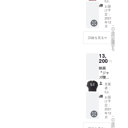
シスト
シーン
0人
生地と
で入っ
祝し
「ジャ
を切り
相性の
お届
てお
JAZZ名
コ・パ
取った
け予
良い綺
り、DJ
盤『マ
ストリ
定：
他では
麗なボ
の方や
イル
2021
アス」
手に入
タンで
アー
年12
ス・
のフォ
らない
好印象
ティス
こ
月
ディ
トス
の
商品で
を与え
トの方
リ
ヴィス
ウェッ
タ
す。冬
ます。
の中に
ー
BIRTH
ト。
ン
フェス
詳細を見る
左胸に
も「日
を
OF
ジャズ
選
から
は
本発信
択
COOL
界だけ
す
JAZZラ
WATER
の音楽
る
（邦
でなく
イヴ観
FALLの
好きブ
13,
題：
音楽界
賞まで
トレー
ラン
クール
200
に多大
ファッ
ドマー
円
ド」と
の誕
な影響
ション&
ク「レ
してご
映画
生）』
を与え
音楽好
コード
愛用し
『ジャ
の音源
たベー
きな方
ワッペ
て頂い
ズ喫茶
からイ
シスト
には必
ン」が
ている
ベイ
ンスパ
の貴重
ず手に
ワンポ
支援
方もい
シー』
イアさ
なワン
して頂
者：
イント
ます。
公開を
れ企画
シーン
0人
きたい
で入っ
縫製は
祝し
された
を切り
他国で
お届
てお
日本で
JAZZ名
WATER
取った
け予
は買う
り、DJ
も有数
盤『マ
FALL限
定：
他では
ことが
の方や
の高技
イル
2021
定コラ
手に入
できな
アー
術縫製
年12
ス・
ボス
らない
い希少
ティス
地とし
こ
月
ディ
ウェッ
の
商品で
性の高
トの方
て知ら
リ
ヴィス
ト。
タ
す。冬
いコラ
の中に
れる岐
ー
BIRTH
ジャズ