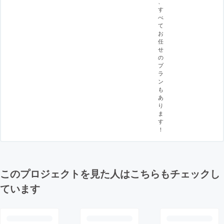
、
す
べ
て
お
任
せ
の
プ
ラ
ン
も
あ
り
ま
す
！
このプロジェクトを見た人はこちらもチェックし
ています