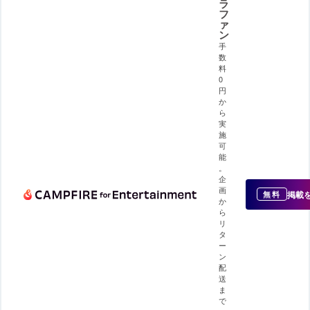
ラ
フ
ァ
ン
手
数
料
0
円
か
ら
実
施
可
能
。
企
画
掲載
無料
か
ら
リ
タ
ー
ン
配
送
ま
で