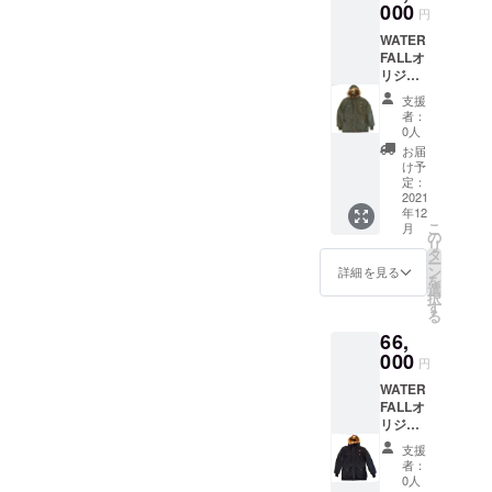
プリン
000
しさか
音楽好
プリン
円
性の高
を切り
トには
ら魂を
きな方
ト商品
いコラ
取った
WATER
「I GOT
得る」
には必
になり
ボアイ
写真を
FALLオ
THE
ことの
ず手に
ます。
テムで
使用。
リジナ
SOUL（
重要性
して頂
前面に
す。 ※
ス
ル商
魂を得
を発
きたい
「BILL
支援
こちら
ウェッ
品。防
た）」
信。 国
他国で
者：
EVANS
の商品
トと共
寒性に
という
産生地
0人
は買う
」の写
はブ
にマイ
優れ、
強い
の「綿
ことが
お届
真をフ
ラック
ルスの
冬場の
メッ
裏毛ス
け予
できな
ルカ
ス
偉大な
ライブ
セージ
定：
ウェッ
い希少
ラープ
ウェッ
音楽変
会場ま
2021
を配
ト」は
性の高
リント
トへの
遷も是
年12
での行
置。
保温性
いコラ
したト
プリン
こ
非お楽
月
き来に
「CIRC
の
とスト
ボ商品
レー
ト商品
リ
しみ下
も便利
US（楽
タ
レッチ
です。
ナー。
になり
ー
さい。
で実用
しさの
ン
性を兼
詳細を見る
※こちら
ます。
を
前面に
的なア
象
選
ね備
の商品
※まさに
択
「MILE
ウ
徴）」
す
え、カ
は黒ス
マイル
る
S
ター。
と合わ
ジュア
ウェッ
スの
DAVIS
66,
フェイ
せ「楽
ルとビ
トへの
クール
」の写
ク
000
しさか
ジネス
プリン
円
な一面
真をフ
ファー
ら魂を
どちら
ト商品
を切り
ルカ
WATER
の中で
得る」
にもス
になり
取った
ラープ
FALLオ
も高級
ことの
トレス
ます。
写真を
リント
リジナ
感ある
重要性
なく使
前面に
使用。
したト
ル商
リアル
を発
えま
「BILL
支援
ス
レー
品。防
ファー
信。 国
す。 高
者：
EVANS
ウェッ
ナー。
寒性に
に近い
産生地
0人
級感あ
」の写
トと共