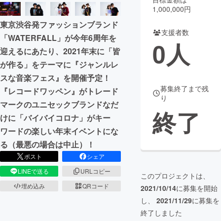
1,000,000円
まちづくり・地域活性化
東京渋谷発ファッションブランド
支援者数
「WATERFALL」が今年6周年を
0
人
CAMPFIRE for Social Good
CAMPFIRE Creation
迎えるにあたり、2021年末に「皆
CAMPFIREふるさと納税
machi-ya
コミュニティ
が作る」をテーマに『ジャンルレ
スな音楽フェス』を開催予定！
募集終了まで残
『レコードワッペン』がトレード
り
マークのユニセックブランドなだ
終了
けに「バイバイコロナ」がキー
ワードの楽しい年末イベントにな
る（最悪の場合は中止）！
ポスト
シェア
LINEで送る
URLコピー
このプロジェクトは、
埋め込み
QRコード
2021/10/14
に募集を開始
し、
2021/11/29
に募集を
終了しました