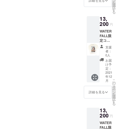
ン
フェス
詳細を見る
ボ商品
も「日
阜、
を
OF
写真
選
から
です。
本発信
「レ
択
COOL
家・内
す
JAZZラ
※こちら
の音楽
コード
る
（邦
山繁氏
イヴ観
の商品
好きブ
ワッペ
13,
題：
が撮影
賞まで
はホワ
ラン
ン」は
クール
200
した
ファッ
イトス
円
ド」と
群馬県
の誕
ジャズ
ション&
ウェッ
してご
桐生市
WATER
生）』
の帝王
音楽好
トへの
愛用し
で製
FALL限
の音源
「マイ
きな方
プリン
て頂い
造。 完
定コラ
からイ
ルス・
には必
ト商品
ている
全日本
ボス
ンスパ
デイビ
ず手に
になり
支援
方もい
企画・
ウェッ
イアさ
ス」の
して頂
者：
ます。
ます。
日本
ト。
れ企画
フォト
0人
きたい
前面に
縫製は
製。
ジャズ
された
ス
他国で
お届
「JAC
日本で
MADE
写真
WATER
ウェッ
け予
は買う
O
も有数
IN
家・内
FALL限
定：
ト。
ことが
PASTO
の高技
JAPAN
山繁氏
2021
定コラ
ジャズ
できな
RIUS」
術縫製
。 【M
年12
が撮影
ボス
だけで
い希少
の写真
地とし
こ
サイ
月
した天
ウェッ
の
なく、
性の高
をフル
て知ら
リ
ズ】 ・
才ピア
ト。
タ
ロック/
いコラ
カラー
れる岐
ー
着丈
ニスト
ジャズ
ン
ファン
詳細を見る
ボ商品
プリン
阜、
を
70cm
「ビ
写真
選
ク/ソウ
です。
トした
「レ
択
・身幅
ル・エ
家・内
す
ル/ヒッ
※こちら
トレー
コード
る
48.5cm
ヴァン
山繁氏
プホッ
の商品
ナー。
ワッペ
・肩
13,
ス」の
が撮影
プなど
はブ
ン」は
幅
フォト
200
した
あらゆ
ラック
円
群馬県
43cm
ウェッ
ジャズ
るジャ
ス
桐生市
・裾幅
WATER
ト。一
の帝王
ンルを
ウェッ
で製
49.5cm
FALL限
昨年の
「マイ
呑み込