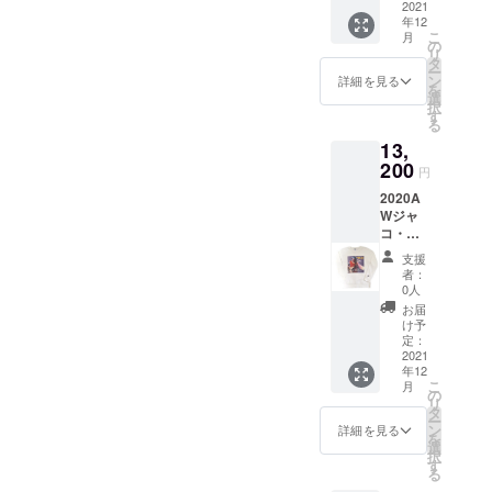
プを張
2021
ジュア
定で
2022年
年12
る夏
ルとビ
す。な
1月中旬
こ
月
フェス
ジネス
の
のでか
頃発送
リ
では冷
どちら
タ
なりレ
予定。
ー
え込み
にも使
ン
アにな
詳細を見る
【Fサイ
を
対策に
えるこ
選
りま
ズ】 ・
択
人気の
とから
す
す。数
頭回り
る
商品。
仕事も
量が少
60cm
13,
国産生
仕事後
ない
【品質
地の
200
のライ
と、そ
表示】
円
「綿ブ
ブなど
のまま
・綿
2020A
ロー
も楽し
写真の
100%
Wジャ
ド」は
みたい
赤色に
・
コ・パ
適度な
方に
なるこ
手洗い
ストリ
光沢と
とっ
ともご
不可
支援
アス生
ハリ
て、こ
了承下
者：
（基本
誕70周
感・強
の上な
0人
さい。
的に）
年記念
度を兼
く使い
※商品は
お届
（2021
ね備
回しの
け予
2022年
年）限
え、カ
定：
効く商
1月上
定コラ
2021
ジュア
品で
旬〜
年12
ボアイ
ルとビ
す。 ボ
2022年
こ
月
テム。
ジネス
の
タンに
1月中旬
リ
WATER
どちら
タ
は高級
頃発送
ー
FALL限
にも使
ン
感のあ
詳細を見る
予定。
を
定コラ
えるこ
選
る
【Fサイ
択
ボス
とから
す
「シェ
ズ】 ・
る
ウェッ
仕事も
ルボタ
頭回り