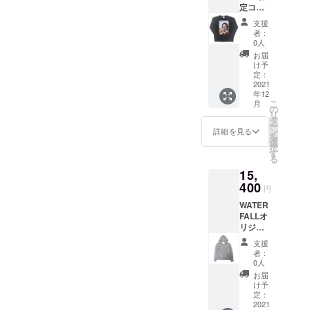
トへの
造。 完
・袖
定コラ
2019
ルス・
み数々
プリン
全日本
丈
ボス
年、最
デイビ
の名盤
ト商品
支援
企画・
61.5cm
ウェッ
も話題
ス」の
を輩出
者：
になり
日本
・袖
ト。
を集め
フォト
0人
し続け
ます。
製。
口幅
ジャズ
たジャ
ス
たトラ
お届
前面に
MADE
11cm
写真
ズアー
ウェッ
け予
ンペッ
「JAC
IN
【品質
家・内
ティス
定：
ト。
ターの
O
JAPAN
表示】
山繁氏
2021
ト（映
ジャズ
貴重な
PASTO
。 【M
・綿
年12
が撮影
画やラ
だけで
ワン
RIUS」
こ
サイ
月
100%
した天
イブ新
の
なく、
シーン
の写真
リ
ズ】 ・
・手洗
才ピア
譜発売
タ
ロック/
を切り
をフル
ー
着丈
い可
ニスト
など）
ン
ファン
詳細を見る
取った
カラー
を
70cm
「ビ
である
選
ク/ソウ
他では
プリン
択
・身幅
ル・エ
のは言
す
ル/ヒッ
手に入
トした
る
48.5cm
ヴァン
うまで
プホッ
らない
トレー
・肩
15,
ス」の
もな
プなど
商品で
ナー。
幅
フォト
400
く、演
あらゆ
す。
円
43cm
ウェッ
奏時の
るジャ
ジャズ
・裾幅
WATER
ト。一
貴重な
ンルを
フェス
49.5cm
FALLオ
昨年の
写真は
呑み込
から
・袖
リジナ
2019
他では
み数々
JAZZラ
丈
ル商
年、最
手に入
の名盤
イブ観
支援
61.5cm
品。フ
も話題
らない
を輩出
者：
賞まで
・袖
ジロッ
を集め
商品で
0人
し続け
ファッ
口幅
クなど
たジャ
す。ク
たトラ
お届
ション&
11cm
山で
ズアー
ラシッ
け予
ンペッ
音楽好
【品質
キャン
ティス
定：
ク・ピ
ターの
きな方
表示】
プを張
2021
ト（映
アノ・
貴重な
には必