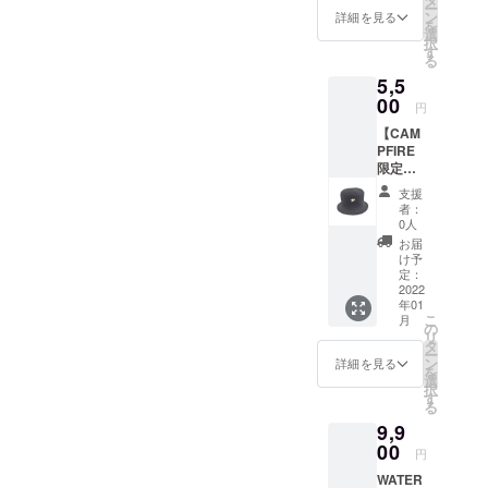
ー
セック
ン
詳細を見る
を
ス商
選
択
品。受
す
る
注生産
5,5
となり
ます。
00
円
※ご支援
【CAM
の数量
PFIRE
によっ
限定盤
て盤面
面カ
の色が
支援
ラーバ
「今回
者：
ケット
の限定
0人
ハット/
色」に
お届
ブラッ
する可
け予
ク】 メ
能性が
定：
ンズ・
2022
ありま
年01
レ
す。多
こ
月
ディー
くの方
の
リ
ス対応
にリ
タ
ー
のユニ
ターン
ン
詳細を見る
を
セック
選択頂
選
択
ス商
けます
す
る
品。受
と幸い
9,9
注生産
です。
となり
00
現在、
円
ます。
売って
WATER
※ご支援
いるの