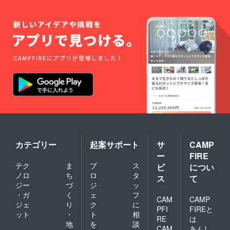
造。日
83cm
IN
66cm
本各地
・身幅
JAPAN
・身幅
の職人
54cm
。 【M
52cm
さんの
・肩幅
サイ
・肩幅
高い技
52cm
ズ】 ・
46cm
術が詰
・裾幅
着丈
・裾幅
まった
60cm
64cm
51cm
商品で
・袖丈
・身幅
・袖丈
す。 完
70cm
50cm
63cm
全日本
・袖口
・肩幅
・袖口
企画・
幅9cm
44cm
幅
日本
【Lサイ
・裾幅
9.5cm
製。
ズ】 ・
49cm
【品質
MADE
着丈
・袖丈
表示】
IN
85cm
62cm
・綿
JAPAN
・身幅
・袖口
100%
。 【M
56.5cm
幅9cm
・手洗
サイ
・肩
【Lサイ
カテゴリー
起案サポート
サ
CAMP
い可
ズ】 ・
幅
ズ】 ・
ー
FIRE
着丈
54cm
着丈
テク
ま
プ
ス
83cm
ビ
につい
・裾幅
66cm
・身幅
62.5cm
ノロ
ち
ロ
タ
・身幅
ス
て
54cm
・袖
52cm
ジー
づ
ジ
ッ
・肩幅
丈
・肩幅
・ガ
く
ェ
フ
52cm
CAM
CAMP
71.5cm
46cm
ジェ
り
ク
に
・裾幅
・袖
・裾幅
PFI
FIREと
ット
・
ト
相
60cm
口幅
51cm
RE
は
・袖丈
地
を
談
9cm
・袖丈
CAM
あんし