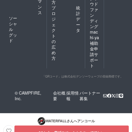
マ
方
ウド
ン
プ
統
ファ
ス
ロ
計
ン
ソー
ジ
デ
ディ
シャ
ェ
ー
ング
ル
ク
タ
mac
グッ
ト
hi-ya
ド
の
補助
広
金申
め
請サ
方
ポー
ト
「QRコード」は株式会社デンソーウェーブの登録商標です。
© CAMPFIRE,
会社概
採用情
パートナー
Inc.
要
報
募集
WATERFALL
さんへアンコール