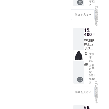
・綿
年12
る夏
画やラ
コン
ワン
ず手に
こ
月
100%
フェス
イブ新
の
サート
シーン
して頂
リ
・手洗
では冷
譜発売
タ
から
を切り
きたい
ー
い可
え込み
など）
ン
JAZZラ
詳細を見る
取った
他国で
を
対策に
である
選
イヴ観
他では
は買う
択
人気の
のは言
す
賞まで
手に入
ことが
る
商品。
うまで
ファッ
らない
できな
15,
バック
もな
ション&
商品で
い希少
プリン
400
く、演
音楽好
す。
円
性の高
トには
奏時の
きな方
ジャズ
いコラ
WATER
「I GOT
貴重な
には必
フェス
ボアイ
FALLオ
THE
写真は
ず手に
から
テムで
リジナ
SOUL（
他では
して頂
JAZZラ
す。 ※
ル商
魂を得
手に入
きたい
イブ観
支援
こちら
品。フ
た）」
らない
他国で
者：
賞まで
の商品
ジロッ
という
商品で
0人
は買う
ファッ
はボル
クなど
強い
す。ク
ことが
お届
ション&
ドース
山で
メッ
ラシッ
け予
できな
音楽好
ウェッ
キャン
セージ
定：
ク・ピ
い希少
きな方
トへの
プを張
2021
を配
アノ・
性の高
には必
プリン
年12
る夏
置。
コン
いコラ
ず手に
ト商品
こ
月
フェス
「CIRC
の
サート
ボ商品
して頂
になり
リ
では冷
US（楽
タ
から
です。
きたい
ます。
ー
え込み
しさの
ン
JAZZラ
詳細を見る
※こちら
他国で
※まさに
を
対策に
象
選
イヴ観
の商品
は買う
マイル
択
人気の
徴）」
す
賞まで
は白ス
ことが
スの
る
商品。
と合わ
ファッ
ウェッ
できな
クール
66,
バック
せ「楽
ション&
トへの
い希少
な一面