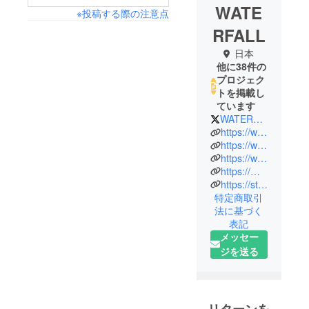
WATE
※投稿する際の注意点
RFALL
日本
他に38件の
プロジェク
トを掲載し
ています
WATERFALL1989
https://waterfall1989.square.site/
https://waterfall.stores.jp/
https://waterfall.theshop.jp/
https://mpp.tower.jp/seller/wPbMZ5/seller-item/?items=
https://store.shopping.yahoo.co.jp/waterfall/
特定商取引
法に基づく
表記
メッセー
ジを送る
リターンを