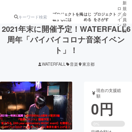
新
ロ
規
グ
会
プロジェクトを掲
はじ
プロジェクト
/
載するには
める
をさがす
イ
員
ン
登
2021年末に開催予定！WATERFALL6
録
周年「バイバイコロナ音楽イベン
ト」！
人気のプロ
注目のリ
注目の新着プロ
募集終了が近いプ
もうすぐ公開
ジェクト
ターン
ジェクト
ロジェクト
されます
WATERFALL
音楽
東京都
アート・写真
音楽
現在の支援総
テクノロジー・ガジェット
ゲーム・サ
額
0
円
映像・映画
書籍・雑誌
0%
ビジネス・起業
チャレンジ
目標金額は