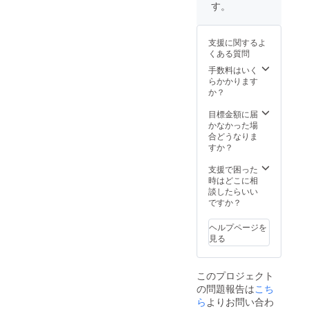
と保温
コード
は
す。
本発信
性を兼
ワッペ
WATER
の音楽
ね備
ン」が
FALLの
好きブ
え、冬
ワンポ
トレー
ラン
支援に関するよ
場アク
イント
ドマー
ド」と
くある質問
ティブ
で入っ
ク「レ
してご
な方に
てお
手数料はいく
コード
愛用し
対応。
り、DJ
らかかります
ワッペ
て頂い
胸、腰
の方や
か？
ン」が
ている
共にCD
アー
ワンポ
方もい
が収ま
ティス
目標金額に届
イント
ます。
るポ
トの方
かなかった場
で入っ
縫製は
ケッ
の中に
合どうなりま
てお
東京都
ト。 左
も「日
すか？
り、DJ
墨田
胸には
本発信
の方や
区、
WATER
の音楽
支援で困った
アー
「レ
FALLの
好きブ
時はどこに相
ティス
コード
トレー
ラン
談したらいい
トの方
ワッペ
ドマー
ド」と
ですか？
の中に
ン」は
ク「レ
してご
も「日
群馬県
コード
愛用し
本発信
桐生市
ヘルプページを
ワッペ
て頂い
の音楽
で製
見る
ン」が
ている
好きブ
造。日
ワンポ
方もい
ラン
本各地
イント
ます。
ド」と
の職人
このプロジェクト
で入っ
縫製は
してご
さんの
の問題報告は
こち
てお
埼玉県
愛用し
高い技
り、DJ
ら
よりお問い合わ
羽生
て頂い
術が詰