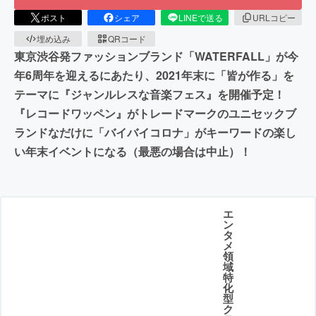
ポスト
シェア
LINEで送る
URLコピー
埋め込み
QRコード
東京渋谷発ファッションブランド「WATERFALL」が今
年6周年を迎えるにあたり、2021年末に「皆が作る」を
テーマに『ジャンルレスな音楽フェス』を開催予定！
『レコードワッペン』がトレードマークのユニセックブ
ランドなだけに「バイバイコロナ」がキーワードの楽し
い年末イベントになる（最悪の場合は中止）！
エ
ン
タ
メ
領
域
特
化
型
ク