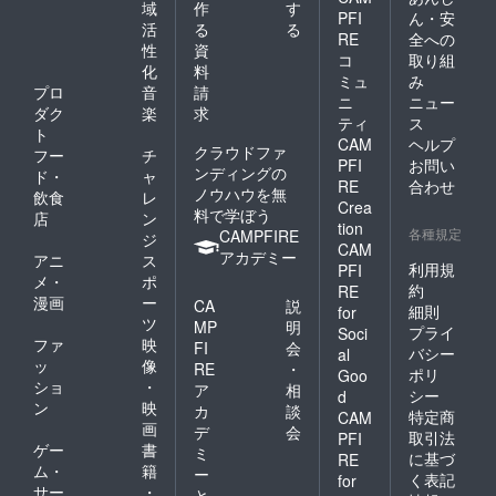
70cm
【品質
63cm
域
作
す
PFI
ん・安
・袖口
表示】
・袖口
活
る
る
幅9cm
RE
全への
・表地
幅
性
資
【Lサイ
ポリエ
コ
取り組
9.5cm
化
料
ズ】 ・
ステル
【品質
ミュ
み
着丈
プロ
音
請
65％ 綿
表示】
ニ
ニュー
85cm
35％
ダク
楽
求
・綿
ティ
ス
・身幅
中綿 ポ
100%
ト
CAM
ヘルプ
56.5cm
リエス
・手洗
クラウドファ
フー
チ
・肩
テル
PFI
お問い
い可
ンディングの
ド・
ャ
幅
100％
RE
合わせ
ノウハウを無
飲食
レ
54cm
リブ
Crea
料で学ぼう
・裾幅
アクリ
店
ン
tion
62.5cm
各種規定
ル 70％
CAMPFIRE
ジ
CAM
・袖
ウール
アカデミー
アニ
ス
丈
利用規
PFI
30％
メ・
ポ
71.5cm
ファー
約
RE
漫画
ー
・袖
CA
説
アクリ
細則
for
口幅
ツ
ル
MP
明
プライ
Soci
9cm
100％
ファ
映
FI
会
バシー
al
【品質
裏地
ッ
像
RE
・
ポリ
表示】
Goo
ポリエ
ショ
・
ア
相
・表地
ステル
シー
d
ン
映
ポリエ
カ
談
100％
特定商
CAM
ステル
画
・
デ
会
取引法
PFI
65％ 綿
手洗い
ゲー
書
ミ
に基づ
RE
35％
不可
ム・
籍
ー
く表記
for
中綿 ポ
サー
・
と