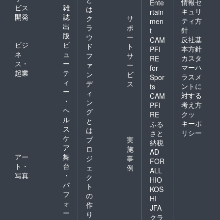
リエス
情報セ
Ente
ビス
雑
は
テル
キュリ
rtain
開発
誌
100％
ク
サ
ティ方
men
リブ
出
ラ
ポ
針
t
アクリ
版
ウ
ー
反社基
CAM
ル 70％
ビジ
ビ
ド
ト
ウール
本方針
PFI
ネ
ュ
フ
サ
30％
カスタ
RE
ス・
ー
ファー
ァ
ー
マーハ
for
アクリ
起業
テ
ン
ビ
ラスメ
Spor
ル
ィ
デ
ス
ントに
ts
100％
ー
ィ
対する
裏地
CAM
・
ン
ポリエ
考え方
PFI
ヘ
ステル
グ
クッ
RE
100％
ル
と
キーポ
ふる
・
ス
は
リシー
さと
手洗い
ケ
プ
実
納税
不可
ア
ロ
施
AD
アー
舞
ジ
事
FOR
ト・
台
ェ
例
ALL
写真
・
ク
HIO
パ
ト
KOS
フ
の
HI
ォ
作
JFA
ー
り
クラ