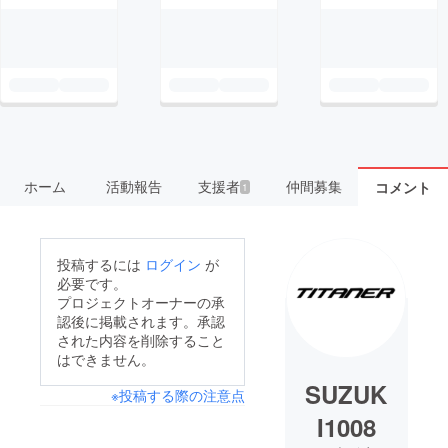
ホーム
活動報告
支援者
仲間募集
コメント
1
投稿するには
ログイン
が
必要です。
プロジェクトオーナーの承
認後に掲載されます。承認
された内容を削除すること
はできません。
SUZUK
※投稿する際の注意点
I1008