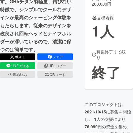
す。GR5チタン製軽量、錆びない
200,000円
特徴で、シンプルでクールなデザ
まちづくり・地域活性化
インが最高のシェービング体験を
支援者数
1
人
もたらします。従来のデザインを
CAMPFIRE for Social Good
CAMPFIRE Creation
改良され回転ヘッドとナイフホル
CAMPFIREふるさと納税
machi-ya
コミュニティ
ダーが浮いているので、清潔に保
つのは簡単です。
募集終了まで残
ポスト
シェア
り
終了
LINEで送る
URLコピー
埋め込み
QRコード
このプロジェクトは、
2021/10/15
に募集を開始
し、
1
人の支援により
76,999
円の資金を集め、