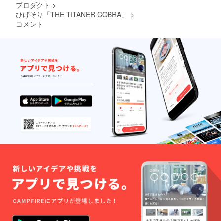
プロダクト
>
ひげそり「THE TITANER COBRA」
>
コメント