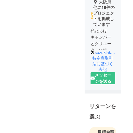
大阪府
他に19件の
プロジェク
トを掲載し
ています
私たちは
キャンパー
とクリエー
ターで構成
suzukiakane6
されたチー
特定商取引
ムです。私
法に基づく
表記
たちは皆さ
メッセー
んに最新の
ジを送る
デザインを
見せたいで
す。皆様の
応援のもと
リターンを
にそのデザ
インを現実
選ぶ
に変えてい
きます。こ
目標金額