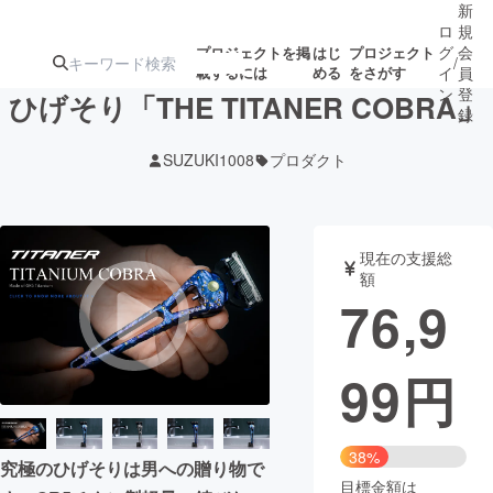
新
ロ
規
グ
会
プロジェクトを掲
はじ
プロジェクト
/
載するには
める
をさがす
イ
員
ン
登
ひげそり「THE TITANER COBRA」
録
SUZUKI1008
プロダクト
人気のプロ
注目のリ
注目の新着プロ
募集終了が近いプ
もうすぐ公開
ジェクト
ターン
ジェクト
ロジェクト
されます
現在の支援総
額
アート・写真
音楽
76,9
テクノロジー・ガジェット
ゲーム・サ
99
円
映像・映画
書籍・雑誌
38%
究極のひげそりは男への贈り物で
ビジネス・起業
チャレンジ
目標金額は