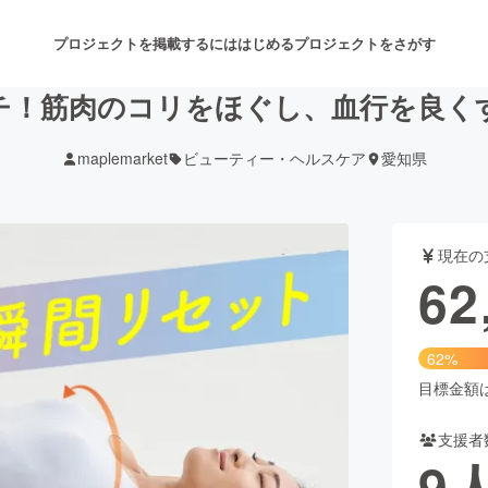
プロジェクトを掲載するには
はじめる
プロジェクトをさがす
チ！筋肉のコリをほぐし、血行を良く
maplemarket
ビューティー・ヘルスケア
愛知県
注目のリターン
注目の新着プロジェクト
募集終了が近いプロジェクト
も
現在の
音楽
舞台・パフォーマンス
62
ゲーム・サービス開発
フード・飲食店
62%
書籍・雑誌出版
アニメ・漫画
目標金額は1
支援者
チャレンジ
ビューティー・ヘルスケ
9