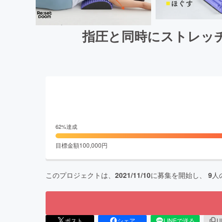
指圧と同時にストレッ
62
%達成
目標金額
100,000
円
このプロジェクトは、
2021/11/10
に募集を開始し、
9
人
ポスト
シェア
LINEで送る
U