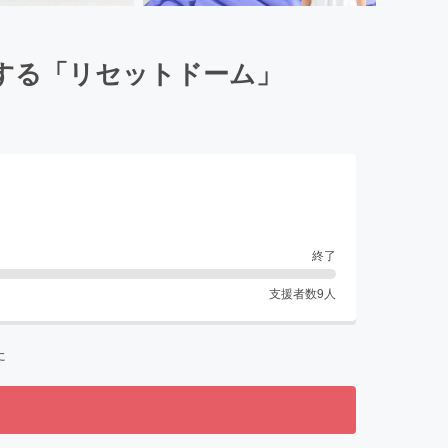
する「リセットドーム」
終了
支援者数
9
人
た