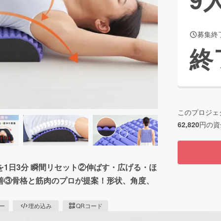
募集終
CAMPFIRE for Social Good
CAMPFIRE Creation
終
CAMPFIREふるさと納税
machi-ya
コミュニティ
このプロジェ
62,820
円の資
1日3分 瞬間リセット②伸ばす・広げる・ほ
善③骨格と筋肉のプロが提案！形状、角度、
ピー
埋め込み
QRコード