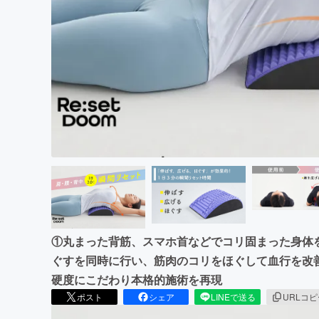
まちづくり・地域活性化
①丸まった背筋、スマホ首などでコリ固まった身体を
ぐすを同時に行い、筋肉のコリをほぐして血行を改
硬度にこだわり本格的施術を再現
ポスト
シェア
LINEで送る
URLコ