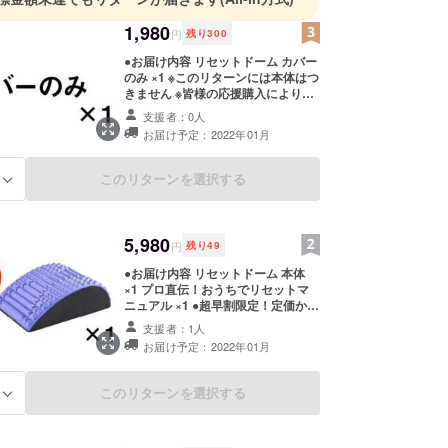
1,980
円
残り
300
●お届け内容 リセットドーム カバー
のみ ×1 ※このリターンには本体はつ
きません ※皆様の応援購入により量
産効率が向上した場合、正規販売価
支援者：0人
格が販売予定価格より下がる可能性
お届け予定：2022年01月
もございます。 ※デザイン・仕様は
変更になる可能性もございます。ご
了承ください。 ※ご注文状況、使用
このリターンを選択する
る
部材の供給状況、製造工程上の都合
等により出荷時期が遅れる場合があ
ります。
5,980
円
残り
49
●お届け内容 リセットドーム 本体
×1 プロ直伝！おうちでリセットマ
ニュアル ×1 ●超早割限定！定価から
25%OFF 定価7,980円（税込）→
支援者：1人
5,980 円(税込) ※キャンプファイヤー
お届け予定：2022年01月
販売価格は送料込み ※皆様の応援購
入により量産効率が向上した場合、
正規販売価格が販売予定価格より下
このリターンを選択する
る
がる可能性もございます。 ※デザイ
ン・仕様は変更になる可能性もござ
います。ご了承ください。 ※ご注文