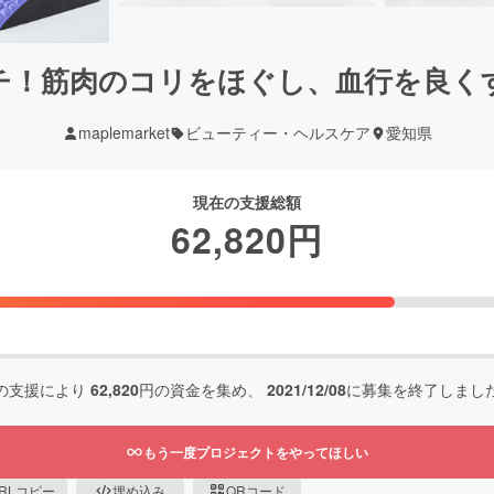
チ！筋肉のコリをほぐし、血行を良く
maplemarket
ビューティー・ヘルスケア
愛知県
現在の支援総額
62,820
円
の支援により
62,820
円の資金を集め、
2021/12/08
に募集を終了しまし
もう一度プロジェクトをやってほしい
RLコピー
埋め込み
QRコード