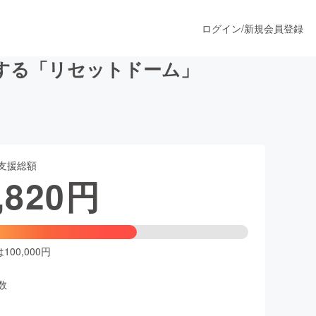
ログイン
/
新規会員登録
する「リセットドーム」
うすぐ公開されます
支援総額
プロダクト
,820
円
ファッション
スポーツ
00,000円
数
ア
ソーシャルグッド
人