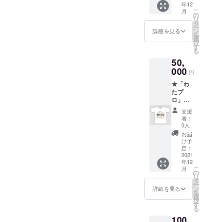
年12
たプ
★お礼
ます。
こ
月
ロ」ロ
状 【T
の
リ
ゴス
シャツ
タ
ー
テッ
サイズ
ン
詳細を見る
を
カー
＜参考
選
択
（サイ
サイズ
す
る
ズ：
＞】
50,
80mm×
S：胸囲
80mm
000
８４cm
円
）
/ 着丈６
★「わ
★「わ
３cm
たプ
たプ
M：胸
ロ」ロ
ロ」ロ
囲９１
ゴ入りT
ゴ入り
cm / 着
支援
シャツ
トート
丈６６
者：
（サイ
バッグ
cm L：
0人
ズ：
（W36×
胸囲９
お届
S/M/L/X
H37×D
２cm /
け予
L）
11、綿
定：
着丈６
★「わ
2021
100%）
９cm
年12
たプ
★わた
XL：胸
こ
月
ロ」ロ
がし配
の
囲１０
リ
ゴス
布の様
タ
５cm /
ー
テッ
子を収
ン
着丈７
詳細を見る
を
カー
めたパ
選
２cm ※
択
（サイ
ンフ
す
表記と
る
ズ：
レット
２,３cm
100
80mm×
（２０
の誤差