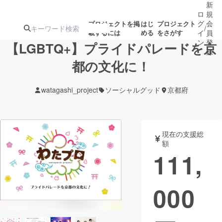
新
ロ
規
グ
会
プロジェクトを掲
はじ
プロジェクト
/
載するには
める
をさがす
イ
員
ン
登
【LGBTQ+】プライドパレードを京
録
都の文化に！
人気のプロ
注目のリ
注目の新着プロ
募集終了が近いプ
もうすぐ公開
watagashi_project
ソーシャルグッド
京都府
ジェクト
ターン
ジェクト
ロジェクト
されます
アート・写真
音楽
現在の支援総
額
111,
テクノロジー・ガジェット
ゲーム・サ
000
映像・映画
書籍・雑誌
ビジネス・起業
チャレンジ