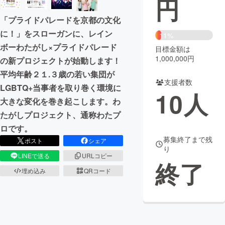
円
「プライドパレードを京都の文化
まちづくり・地域活性化
に！」をスローガンに、レイン
11%
ボーわたがし×プライドパレード
目標金額は
CAMPFIRE for Social Good
CAMPFIRE Creation
1,000,000円
の新プロジェクトが始動します！
CAMPFIREふるさと納税
machi-ya
コミュニティ
平均年齢２１.３歳の若い集団が
支援者数
LGBTQ+当事者を取り巻く環境に
10
人
大きな変化を巻き起こします。わ
たがしプロジェクト、通称わたプ
ロです。
募集終了まで残
ポスト
シェア
り
LINEで送る
URLコピー
終了
埋め込み
QRコード