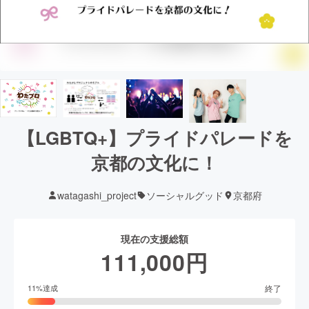
【LGBTQ+】プライドパレードを
京都の文化に！
watagashi_project
ソーシャルグッド
京都府
現在の支援総額
111,000
円
終了
11
%達成