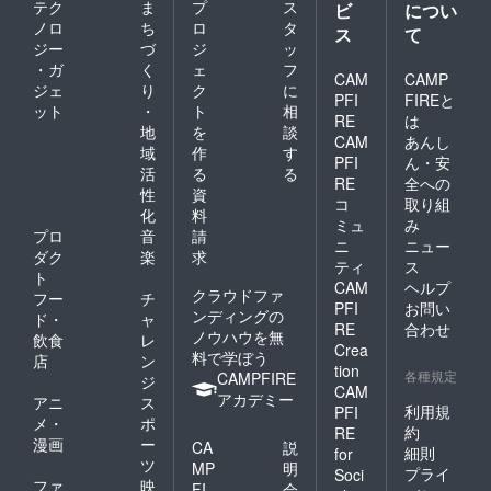
テク
ま
プ
ス
ビ
につい
ノロ
ち
ロ
タ
ス
て
ジー
づ
ジ
ッ
・ガ
く
ェ
フ
CAM
CAMP
ジェ
り
ク
に
PFI
FIREと
ット
・
ト
相
RE
は
地
を
談
CAM
あんし
域
作
す
PFI
ん・安
活
る
る
RE
全への
性
資
コ
取り組
化
料
ミュ
み
プロ
音
請
ニ
ニュー
ダク
楽
求
ティ
ス
ト
CAM
ヘルプ
クラウドファ
フー
チ
PFI
お問い
ンディングの
ド・
ャ
RE
合わせ
ノウハウを無
飲食
レ
Crea
料で学ぼう
店
ン
tion
各種規定
CAMPFIRE
ジ
CAM
アカデミー
アニ
ス
利用規
PFI
メ・
ポ
約
RE
漫画
ー
CA
説
細則
for
ツ
MP
明
プライ
Soci
ファ
映
FI
会