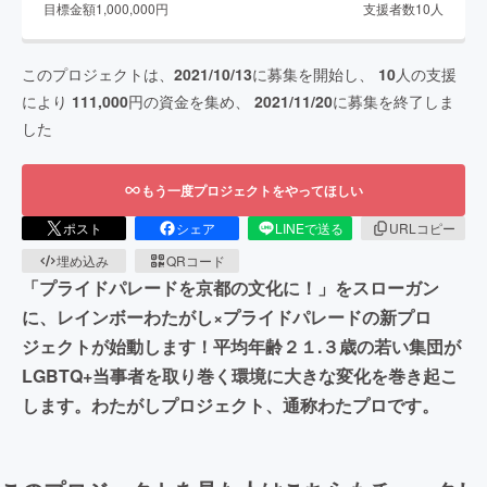
目標金額
1,000,000
円
支援者数
10
人
このプロジェクトは、
2021/10/13
に募集を開始し、
10
人の支援
により
111,000
円の資金を集め、
2021/11/20
に募集を終了しま
した
もう一度プロジェクトをやってほしい
ポスト
シェア
LINEで送る
URLコピー
埋め込み
QRコード
「プライドパレードを京都の文化に！」をスローガン
に、レインボーわたがし×プライドパレードの新プロ
ジェクトが始動します！平均年齢２１.３歳の若い集団が
LGBTQ+当事者を取り巻く環境に大きな変化を巻き起こ
します。わたがしプロジェクト、通称わたプロです。