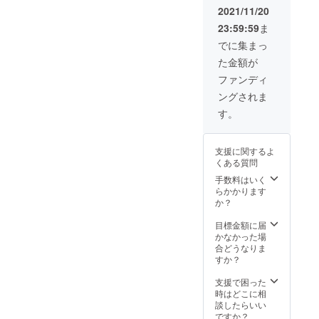
HPに個
バッグ
表記と
2021/11/20
人スポ
（W36×
２,３cm
23:59:59
ま
ンサー
H37×D
の誤差
として
11、綿
が出る
でに集まっ
掲載
100%）
可能性
た金額が
（ニッ
★わた
があり
クネー
がし配
ます。
ファンディ
ム可）
布や１
ングされま
★お礼
１/２７
状 ※HP
のプラ
す。
に記載
イドパ
する名
レード
前は備
の様子
支援に関するよ
考欄に
を収め
くある質問
ご記入
た限定
くださ
動画の
手数料はいく
い！
視聴
らかかります
【Tシャ
URL（
か？
ツサイ
２０２
ズ＜参
１年
目標金額に届
考サイ
内） ★
かなかった場
ズ＞】
わたが
合どうなりま
S：胸囲
し配布
すか？
８４cm
の様子
/ 着丈６
を収め
支援で困った
３cm
たパン
時はどこに相
M：胸
フレッ
談したらいい
囲９１
ト（２
ですか？