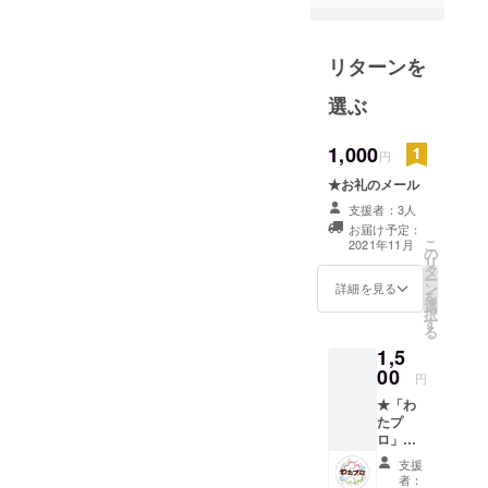
リターンを
選ぶ
1,000
円
★お礼のメール
支援者：3人
お届け予定：
こ
2021年11月
の
リ
タ
ー
ン
詳細を見る
を
選
択
す
る
1,5
00
円
★「わ
たプ
ロ」ロ
ゴス
支援
テッ
者：