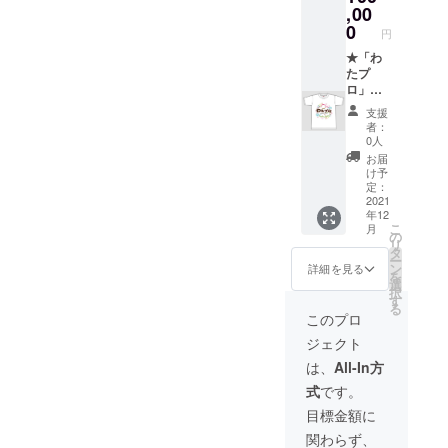
80mm
,00
２２年
が出る
）
春発送
0
可能性
円
★「わ
予定）
があり
たプ
★「わ
★お礼
ます。
ロ」ロ
たプ
状 【T
ゴ入り
ロ」ロ
シャツ
トート
ゴ入りT
サイズ
支援
バッグ
シャツ
＜参考
者：
（W36×
（サイ
サイズ
0人
H37×D
ズ：
＞】
お届
11、綿
S/M/L/X
S：胸囲
け予
100%）
L）
８４cm
定：
★わた
★「わ
2021
/ 着丈６
年12
がし配
たプ
３cm
こ
月
布の様
ロ」ロ
M：胸
の
リ
子を収
ゴス
囲９１
タ
ー
めたパ
テッ
cm / 着
ン
詳細を見る
を
ンフ
カー
丈６６
選
択
レット
（サイ
cm L：
す
る
（２０
ズ：
胸囲９
このプロ
２２年
80mm×
２cm /
ジェクト
春発送
80mm
着丈６
予定）
）
９cm
は、
All-In方
★２０
★「わ
XL：胸
式
です。
２２年
たプ
囲１０
公開予
ロ」ロ
５cm /
目標金額に
定のわ
ゴ入り
着丈７
関わらず、
たプロ
トート
２cm ※