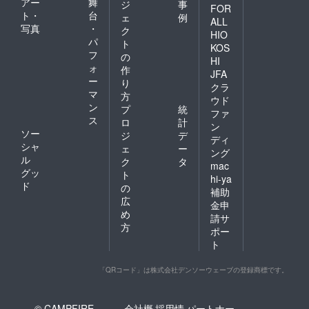
アー
舞
ジ
事
FOR
ト・
台
ェ
例
ALL
写真
・
ク
HIO
パ
ト
KOS
フ
の
HI
ォ
作
JFA
ー
り
クラ
マ
方
ウド
ン
プ
統
ファ
ス
ロ
計
ン
ソー
ジ
デ
ディ
シャ
ェ
ー
ング
ル
ク
タ
mac
グッ
ト
hi-ya
ド
の
補助
広
金申
め
請サ
方
ポー
ト
「QRコード」は株式会社デンソーウェーブの登録商標です。
© CAMPFIRE,
会社概
採用情
パートナー