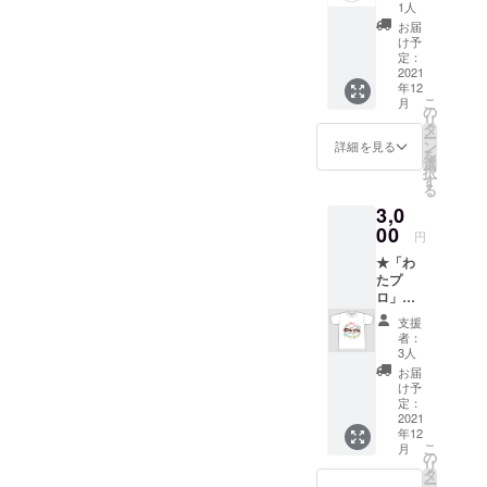
カー
1人
（サイ
お届
ズ：
け予
80mm×
定：
80mm
2021
年12
） ★お
こ
月
礼状
の
リ
タ
ー
ン
詳細を見る
を
選
択
す
る
3,0
00
円
★「わ
たプ
ロ」ロ
ゴ入りT
支援
シャツ
者：
（サイ
3人
ズ：
お届
S/M/L/X
け予
L） ★
定：
お礼状
2021
年12
【Tシャ
こ
月
ツサイ
の
リ
ズ＜参
タ
ー