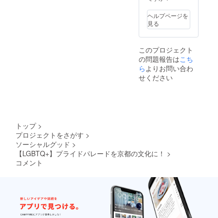
cm / 着
０２２
丈６６
年春発
ヘルプページを
cm L：
送予
見る
胸囲９
定） ★
２cm /
２０２
着丈６
２年公
このプロジェクト
９cm
開予定
の問題報告は
こち
XL：胸
のわた
囲１０
プロHP
ら
よりお問い合わ
５cm /
に個人
せください
着丈７
スポン
２cm ※
サーと
表記と
して掲
２,３cm
載
の誤差
（ニッ
が出る
クネー
トップ
>
可能性
ム可）
プロジェクトをさがす
>
があり
★お礼
ソーシャルグッド
>
ます。
状 ※HP
に記載
【LGBTQ+】プライドパレードを京都の文化に！
>
する名
コメント
前は備
考欄に
ご記入
くださ
い！
【Tシャ
ツサイ