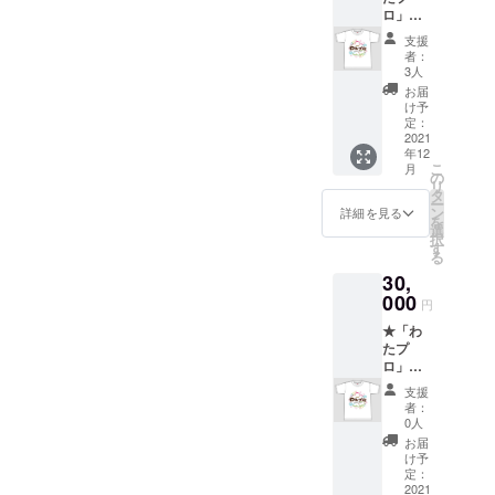
ロ」ロ
ツサイ
ゴ入りT
ズ＜参
支援
シャツ
考サイ
者：
（サイ
ズ＞】
3人
ズ：
S：胸囲
お届
S/M/L/X
８４cm
け予
L）
/ 着丈６
定：
★「わ
2021
３cm
年12
たプ
M：胸
こ
月
ロ」ロ
囲９１
の
リ
ゴス
cm / 着
タ
ー
テッ
丈６６
ン
詳細を見る
を
カー
cm L：
選
択
（サイ
胸囲９
す
る
ズ：
２cm /
30,
80mm×
着丈６
80mm
000
９cm
円
） ★わ
XL：胸
★「わ
たがし
囲１０
たプ
配布の
５cm /
ロ」ロ
様子を
着丈７
ゴ入りT
収めた
２cm ※
支援
シャツ
パンフ
表記と
者：
（サイ
レット
２,３cm
0人
ズ：
（２０
の誤差
お届
S/M/L/X
２２年
が出る
け予
L）
春発送
定：
可能性
★「わ
2021
予定）
があり