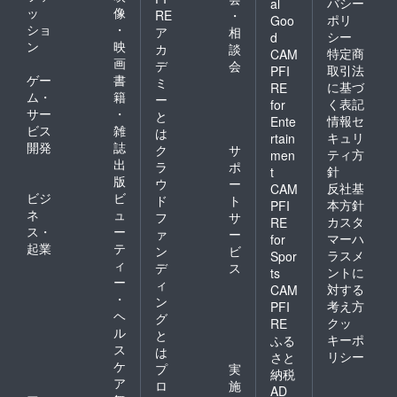
バシー
al
ッ
像
RE
・
ポリ
Goo
ショ
・
ア
相
シー
d
ン
映
カ
談
特定商
CAM
画
デ
会
取引法
PFI
ゲー
書
ミ
に基づ
RE
ム・
籍
ー
く表記
for
サー
・
と
情報セ
Ente
ビス
雑
は
キュリ
rtain
開発
誌
ク
サ
ティ方
men
出
ラ
ポ
針
t
版
ウ
ー
反社基
CAM
ビジ
ビ
ド
ト
本方針
PFI
ネ
ュ
フ
サ
カスタ
RE
ス・
ー
ァ
ー
マーハ
for
起業
テ
ン
ビ
ラスメ
Spor
ィ
デ
ス
ントに
ts
ー
ィ
対する
CAM
・
ン
考え方
PFI
ヘ
グ
クッ
RE
ル
と
キーポ
ふる
ス
は
リシー
さと
ケ
プ
実
納税
ア
ロ
施
AD