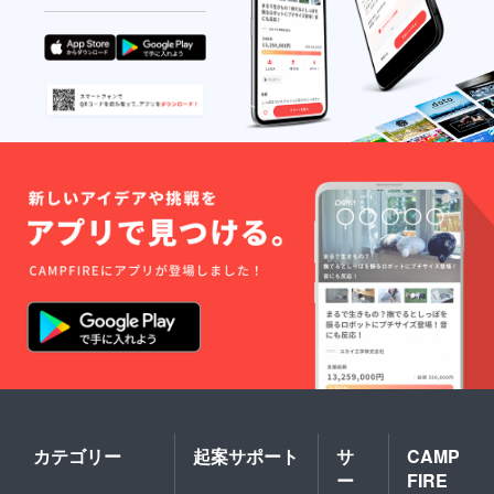
ズ＜参
考サイ
ズ＞】
S：胸囲
８４cm
/ 着丈６
３cm
M：胸
囲９１
cm / 着
丈６６
cm L：
胸囲９
２cm /
着丈６
９cm
XL：胸
囲１０
５cm /
着丈７
２cm ※
表記と
２,３cm
の誤差
が出る
可能性
カテゴリー
起案サポート
サ
CAMP
があり
ー
FIRE
ます。