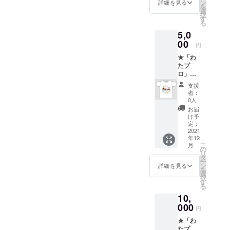
考サイ
ン
詳細を見る
を
ズ＞】
選
択
S：胸囲
す
る
８４cm
5,0
/ 着丈６
３cm
00
円
M：胸
★「わ
囲９１
たプ
cm / 着
ロ」ロ
丈６６
ゴ入りT
cm L：
支援
シャツ
胸囲９
者：
（サイ
２cm /
0人
ズ：
着丈６
お届
S/M/L/X
９cm
け予
L）
XL：胸
定：
★「わ
2021
囲１０
年12
たプ
５cm /
こ
月
ロ」ロ
着丈７
の
リ
ゴス
２cm ※
タ
ー
テッ
表記と
ン
詳細を見る
を
カー
２,３cm
選
択
（サイ
の誤差
す
る
ズ：
が出る
10,
80mm×
可能性
80mm
000
があり
円
） ★お
ます。
★「わ
礼状
たプ
【Tシャ