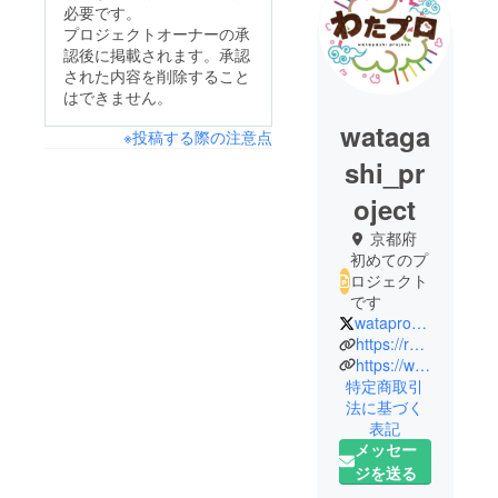
必要です。
プロジェクトオーナーの承
認後に掲載されます。承認
された内容を削除すること
はできません。
wataga
※投稿する際の注意点
shi_pr
oject
京都府
初めてのプ
ロジェクト
です
watapro_kyoto
https://releys.jp/
https://watapro.jp
特定商取引
法に基づく
表記
メッセー
ジを送る