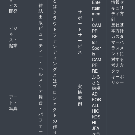
と
情報セ
Ente
ビス
雑
は
キュリ
rtain
開発
誌
ク
サ
ティ方
men
出
ラ
ポ
針
t
版
ウ
ー
反社基
CAM
ビジ
ビ
ド
ト
本方針
PFI
ネ
ュ
フ
サ
カスタ
RE
ス・
ー
ァ
ー
マーハ
for
起業
テ
ン
ビ
ラスメ
Spor
ィ
デ
ス
ントに
ts
ー
ィ
対する
CAM
・
ン
考え方
PFI
ヘ
グ
クッ
RE
ル
と
キーポ
ふる
ス
は
リシー
さと
ケ
プ
実
納税
ア
ロ
施
AD
アー
舞
ジ
事
FOR
ト・
台
ェ
例
ALL
写真
・
ク
HIO
パ
ト
KOS
フ
の
HI
ォ
作
JFA
ー
り
クラ