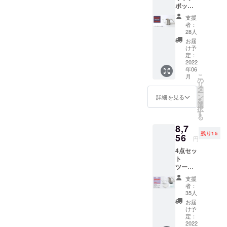
ポット
Pro フ
支援
タ付
者：
き
28人
【お買
お届
い得！
け予
数量限
定：
定
2022
年06
10％OF
こ
月
F】 通
の
リ
常価格
タ
ー
6,600円
ン
詳細を見る
を
(税込)
選
択
→
す
る
5,940円
8,7
(税込）
残り15
※お届け
56
円
送料無
4点セッ
料
ト
ツード
リップ
支援
ポット
者：
Pro フ
35人
タ付き
お届
+ ド
け予
リッ
定：
パー大
2022