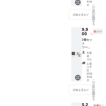
年06
+ サー
こ
月
バー400
の
リ
ｍl ＋
タ
ー
コット
ン
詳細を見る
を
ンフィ
選
択
ルター
す
る
(2～4人
9,9
用)60枚
残り17
【早割
00
円
でお買
2個セッ
い得！
ト
数量限
ツード
定
リップ
20％OF
支援
ポット
F】 通
者：
Pro フ
常セッ
13人
タ付き
ト価格
お届
【早割
10,945
け予
で超お
円(税
定：
買い
2022
込）
年06
得！数
→8,756
こ
月
量限定
円(税
の
リ
25％OF
込） ※
タ
ー
F】 通
お届け
ン
詳細を見る
を
常価格
送料無
選
択
13,200
料
す
る
円 (税
5,2
込) →
在庫な