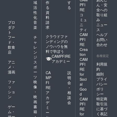
域
作
す
PFI
ん・安
活
る
る
RE
全への
性
資
コ
取り組
化
料
ミュ
み
プロ
音
請
ニ
ニュー
ダク
楽
求
ティ
ス
ト
CAM
ヘルプ
クラウドファ
フー
チ
PFI
お問い
ンディングの
ド・
ャ
RE
合わせ
ノウハウを無
飲食
レ
Crea
料で学ぼう
店
ン
tion
各種規定
CAMPFIRE
ジ
CAM
アカデミー
アニ
ス
利用規
PFI
メ・
ポ
約
RE
漫画
ー
CA
説
細則
for
ツ
MP
明
プライ
Soci
ファ
映
FI
会
バシー
al
ッ
像
RE
・
ポリ
Goo
ショ
・
ア
相
シー
d
ン
映
カ
談
特定商
CAM
画
デ
会
取引法
PFI
ゲー
書
ミ
に基づ
RE
ム・
籍
ー
く表記
for
サー
・