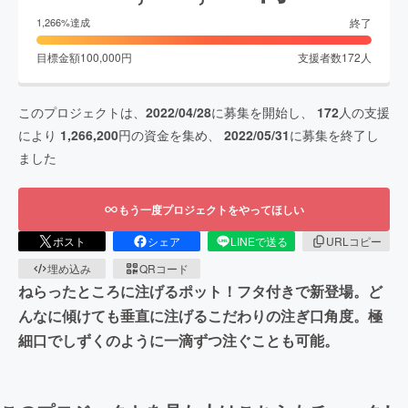
終了
1,266
%達成
目標金額
100,000
円
支援者数
172
人
このプロジェクトは、
2022/04/28
に募集を開始し、
172
人の支援
により
1,266,200
円の資金を集め、
2022/05/31
に募集を終了し
ました
もう一度プロジェクトをやってほしい
ポスト
シェア
LINEで送る
URLコピー
埋め込み
QRコード
ねらったところに注げるポット！フタ付きで新登場。ど
んなに傾けても垂直に注げるこだわりの注ぎ口角度。極
細口でしずくのように一滴ずつ注ぐことも可能。