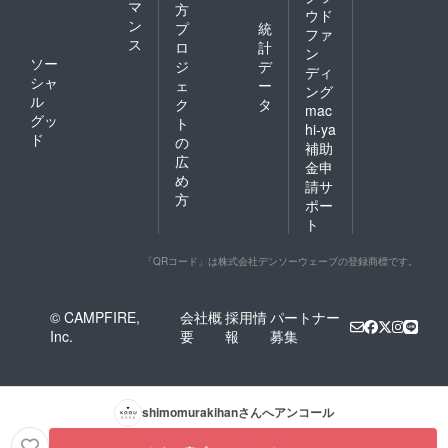
マ
方
ウド
ン
プ
統
ファ
ス
ロ
計
ン
ソー
ジ
デ
ディ
シャ
ェ
ー
ング
ル
ク
タ
mac
グッ
ト
hi-ya
ド
の
補助
広
金申
め
請サ
方
ポー
ト
「QRコード」は株式会社デンソーウェーブの登録商標です。
© CAMPFIRE,
会社概
採用情
パートナー
Inc.
要
報
募集
shimomurakihan
さんへアンコール