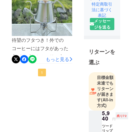
特定商取引
売。使いや
法に基づく
すさを形に
表記
して、心地
メッセー
よく、楽し
ジを送る
い暮らしを
創造しま
待望のフタつき！外での
す。
コーヒーにはフタがあった
リターンを
方が、ゴミやホコリ、虫等
もっと見る
選ぶ
が入らず安心でした。キャ
ンプ用のバナーで直接加
1
目標金額
熱。問題なく使用できまし
未達でも
リターン
た。支援者の皆様もう少し
が届きま
お待ちください。残り期間
す
(All-in
方式)
あとわずか！よろしくお願
5,9
いいたします。
残り72
40
円
ツード
リップ