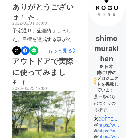
ありがとうござい
ました。
2022/06/01 08:09
予定通り、企画終了しまし
shimo
た。目標を達成する事がで
muraki
きました、ありがとうござ
もっと見る
います。来週に向けて発送
han
アウトドアで実際
手配に移行いたします。よ
日本
に使ってみまし
他に1件の
ろしくお願いいたします。
プロジェク
た！
トを掲載し
2022/05/23 12:00
ています
燕三条のも
のづくりの
技術で、
キッチン用
COFFEE_KOGU
品を中心に
https://www.instagram.com/shimomurakihan/?hl=ja
生活雑貨を
https://www.simomura-kihan.co.jp/
https://www.rakuten.ne.jp/gold/simomura-kihan/coffee.html
企画・販