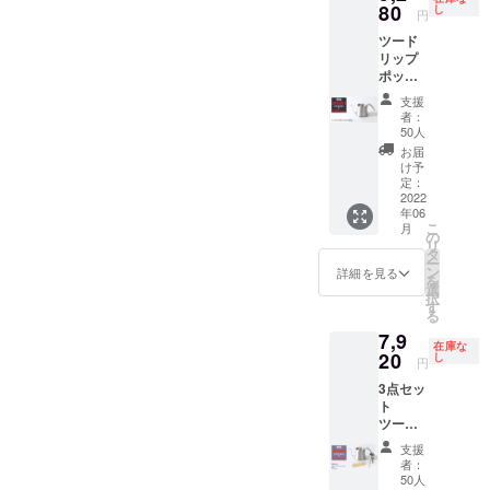
9,900円
80
し
円
(税込）
ツード
※お届け
リップ
送料無
ポット
料
Pro フ
支援
タ付
者：
き
50人
【早割
お届
でお買
け予
い得！
定：
数量限
2022
年06
定
こ
月
20％OF
の
リ
F】 通
タ
ー
常価格
ン
詳細を見る
を
6,600円
選
択
(税込)
す
る
→
7,9
5,280円
在庫な
(税込）
20
し
円
※お届け
3点セッ
送料無
ト
料
ツード
リップ
支援
ポット
者：
Pro フ
50人