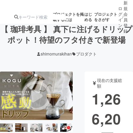
新
ロ
規
グ
会
プロジェクトを掲
はじ
プロジェクト
/
載するには
める
をさがす
イ
員
ン
登
【 珈琲考具 】 真下に注げるドリップ
録
ポット！待望のフタ付きで新登場
人気のプロ
注目のリ
注目の新着プロ
募集終了が近いプ
もうすぐ公開
shimomurakihan
プロダクト
ジェクト
ターン
ジェクト
ロジェクト
されます
アート・写真
音楽
現在の支援総
額
1,26
テクノロジー・ガジェット
ゲーム・サ
6,20
映像・映画
書籍・雑誌
ビジネス・起業
チャレンジ