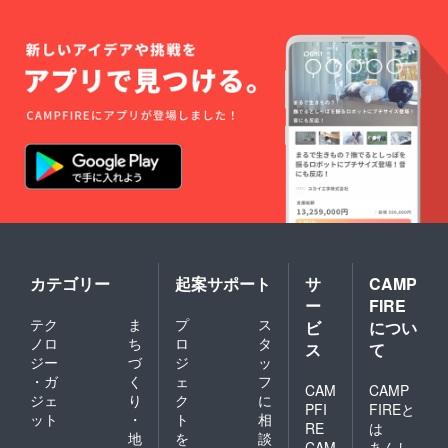
カテゴリー
起案サポート
サ
CAMP
ー
FIRE
テク
ま
プ
ス
ビ
につい
ノロ
ち
ロ
タ
ス
て
ジー
づ
ジ
ッ
・ガ
く
ェ
フ
CAM
CAMP
ジェ
り
ク
に
PFI
FIREと
ット
・
ト
相
RE
は
地
を
談
CAM
あんし