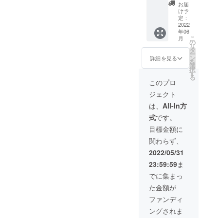
タ付き
お届
+ 温度
け予
計 + ハ
定：
ンドル
2022
年06
カバー
こ
月
【早割
の
リ
でお買
タ
ー
い得！
ン
詳細を見る
を
数量限
選
択
定
す
る
20％OF
このプロ
F】 通
ジェクト
常セッ
ト価格
は、
All-In方
9,900円
式
です。
(税込)
→
目標金額に
7,920円
関わらず、
(税込) ※
お届け
2022/05/31
送料無
23:59:59
ま
料
でに集まっ
た金額が
ファンディ
ングされま