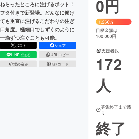
0
円
ねらったところに注げるポット！
まちづくり・地域活性化
フタ付きで新登場。どんなに傾け
ても垂直に注げるこだわりの注ぎ
1,266%
口角度。極細口でしずくのように
目標金額は
CAMPFIRE for Social Good
CAMPFIRE Creation
100,000円
一滴ずつ注ぐことも可能。
CAMPFIREふるさと納税
machi-ya
コミュニティ
ポスト
シェア
支援者数
LINEで送る
URLコピー
172
埋め込み
QRコード
人
募集終了まで残
り
終了