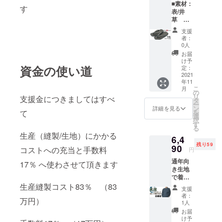
■素材：
して
す
表/井
は、希
草 底/
望カ
ラジア
ラーを
支援
ル（タ
ご選択
者：
イヤ素
くださ
0人
材）
い。 可
お届
■鼻緒素
能な限
け予
材/印伝
資金の使い道
り希望
定：
風花菱
2021
カラー
年11
柄 ■サ
にてリ
こ
月
イズ：
ターン
の
リ
支援金につきましてはすべ
約25ｃ
させて
タ
ー
ｍ
頂ま
ン
詳細を見る
を
て
（24.5
す。 在
選
択
ｃｍ～
庫状況
す
る
26.5ｃ
により
生産（縫製/生地）にかかる
6,4
ｍの方
ご希望
残り59
対応）
90
カラー
コストへの充当と手数料
円
フリー
がご用
通年向
サイズ
意でき
17％ へ使わさせて頂きます
き生地
ず希望
で着易
されて
く、
生産縫製コスト83％ （83
かかと
いない
支援
ジャ
高さ約2
カラー
者：
万円）
ガード
ｃｍ
で リ
1人
織で高
横巾約
ターン
お届
級感も
10ｃｍ
させて
け予