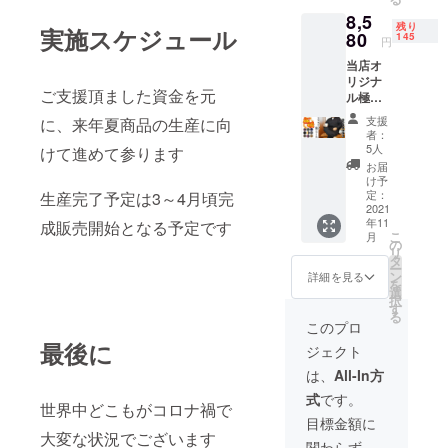
中から
す。 ●
裏地：
8,5
お選び
素材：
ポリエ
残り
実施スケジュール
くださ
80
表地綿
145
ステル
円
い サイ
100％
100％
当店オ
ズはＭ
リジナ
サイズ
中綿：
ご支援頂ました資金を元
ル極暖
限定と
ポリエ
スラブ
なりま
ステル
支援
に、来年夏商品の生産に向
ニット
す 在庫
者：
100％
織裏フ
状況に
5人
けて進めて参ります
リース
よりご
お届
作務衣
希望カ
け予
（男女
ラーが
定：
生産完了予定は3～4月頃完
兼用）
2021
ご用意
年11
スト
成販売開始となる予定です
できず
こ
月
レッチ
希望さ
の
リ
素材で
れてい
タ
ー
窮屈感
ないカ
ン
詳細を見る
を
なく体
ラーで
選
択
を保温
リター
す
る
して快
ンさせ
このプロ
適にお
て頂く
最後に
ジェクト
家でお
場合も
過ごし
ござい
は、
All-In方
頂けま
ます。
式
です。
す。 サ
予めご
世界中どこもがコロナ禍で
イズ選
了承の
目標金額に
択が可
ほどお
大変な状況でございます
関わらず、