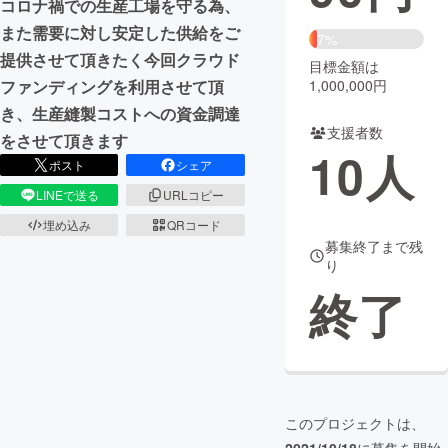
コロナ禍での生産工場を守る為、
また需要に対し安定した供給をご
まちづくり・地域活性化
7%
提供させて頂きたく今回クラウド
目標金額は
1,000,000円
ファンディングを利用させて頂
CAMPFIRE for Social Good
CAMPFIRE Creation
き、生産縫製コストへの資金調達
CAMPFIREふるさと納税
machi-ya
コミュニティ
支援者数
をさせて頂きます
10
人
ポスト
シェア
LINEで送る
URLコピー
埋め込み
QRコード
募集終了まで残
り
終了
このプロジェクトは、