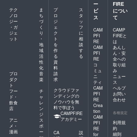
ー
FIRE
テク
ま
プ
ス
ビ
につい
ノロ
ち
ロ
タ
ス
て
ジー
づ
ジ
ッ
・ガ
く
ェ
フ
CAM
CAMP
ジェ
り
ク
に
PFI
FIREと
ット
・
ト
相
RE
は
地
を
談
CAM
あんし
域
作
す
PFI
ん・安
活
る
る
RE
全への
性
資
コ
取り組
化
料
ミュ
み
プロ
音
請
ニ
ニュー
ダク
楽
求
ティ
ス
ト
CAM
ヘルプ
クラウドファ
フー
チ
PFI
お問い
ンディングの
ド・
ャ
RE
合わせ
ノウハウを無
飲食
レ
Crea
料で学ぼう
店
ン
tion
各種規定
CAMPFIRE
ジ
CAM
アカデミー
アニ
ス
利用規
PFI
メ・
ポ
約
RE
漫画
ー
CA
説
細則
for