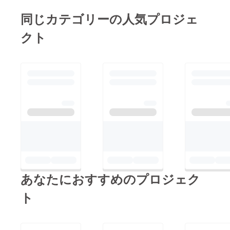
サイズ
の交換
同じカテゴリーの人気プロジェ
につき
まして
クト
はお受
け致し
かねま
す。 ●
素材：
表地：
ポリエ
ステル
84％
レーヨ
ン
11％
ウレタ
ン5％
裏地：
ポリエ
ステル
あなたにおすすめのプロジェク
100％
ト
中綿：
ポリエ
ステル
100％