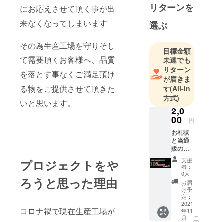
ればと思い
リターンを
にお応えさせて頂く事が出
日々奔走し
来なくなってしまいます
選ぶ
ておりま
す。
その為生産工場を守りそし
目標金額
て需要頂くお客様へ、品質
未達でも
リターン
を落とす事なくご満足頂け
が届きま
る物をご提供させて頂きた
す
(All-in
方式)
いと思います。
2,0
00
円
お礼状
と当通
販のご
購入時
支援
プロジェクトをや
にご利
者：
用頂け
0人
ろうと思った理由
る10％
お届
クーポ
け予
ンとな
定：
ります
2021
コロナ禍で現在生産工場が
年11
使用有
こ
月
効期限
の