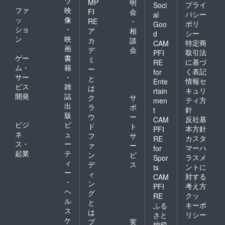
ツ
MP
明
プライ
Soci
ファ
映
FI
会
バシー
al
ッ
像
RE
・
ポリ
Goo
ショ
・
ア
相
シー
d
ン
映
カ
談
特定商
CAM
画
デ
会
取引法
PFI
ゲー
書
ミ
に基づ
RE
ム・
籍
ー
く表記
for
サー
・
と
情報セ
Ente
ビス
雑
は
キュリ
rtain
開発
誌
ク
サ
ティ方
men
出
ラ
ポ
針
t
版
ウ
ー
反社基
CAM
ビジ
ビ
ド
ト
本方針
PFI
ネ
ュ
フ
サ
カスタ
RE
ス・
ー
ァ
ー
マーハ
for
起業
テ
ン
ビ
ラスメ
Spor
ィ
デ
ス
ントに
ts
ー
ィ
対する
CAM
・
ン
考え方
PFI
ヘ
グ
クッ
RE
ル
と
キーポ
ふる
ス
は
リシー
さと
ケ
プ
実
納税