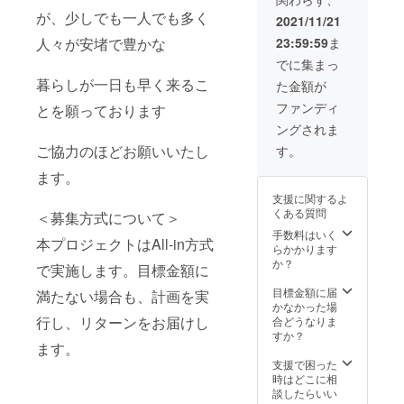
能Ｍ/Ｌ/
願いい
ＬＬ/3
が、少しでも一人でも多く
たしま
2021/11/21
Ｌサイ
す。 リ
23:59:59
ま
人々が安堵で豊かな
ズの中
ターン
からお
後の商
でに集まっ
選びく
品初期
暮らしが一日も早く来るこ
た金額が
ださ
不良以
い。 カ
外での
ファンディ
とを願っております
ラーに
お色や
ングされま
つきま
サイズ
して
の交換
ご協力のほどお願いいたし
す。
は、第
につき
一希望
ます。
まして
～第三
はお受
支援に関するよ
希望ま
け致し
くある質問
＜募集方式について＞
でご選
かねま
択くだ
す。 ●
手数料はいく
本プロジェクトはAll-in方式
さい。
素材：
らかかります
可能な
表生地
か？
で実施します。目標金額に
限り第
綿
一希望
100％
目標金額に届
満たない場合も、計画を実
～第三
裏地：
かなかった場
希望内
ポリエ
行し、リターンをお届けし
合どうなりま
でリ
ステル
すか？
ます。
ターン
100％
させて
中綿：
支援で困った
頂ます
ポリエ
時はどこに相
が、 在
ステル
談したらいい