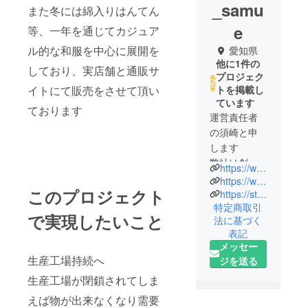
_samu
また冬には綿入りはんてん
e
等、一年を通じてカジュア
ル的な和服を中心に展開を
愛知県
他に1件の
しており、実店舗と通販サ
プロジェク
イトにて販売をさせて頂い
トを掲載し
ています
ております
運営責任者
の須崎と申
します
弊社は創業
https://www.himeka.jp/
60年、通販
https://www.rakuten.ne.jp/gold/himeka/
このプロジェクト
サイトは運
https://store.shopping.yahoo.co.jp/himeka-wa-samue/
特定商取引
営18年とま
で実現したいこと
法に基づく
だまだ浅い
表記
ですが
メッセー
少しでもお
生産工場持続へ
ジを送る
客様に求め
生産工場が閉鎖されてしま
られる物を
ご提供でき
えば物が出来なくなり需要