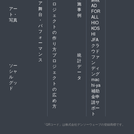
ア
ロ
施
AD
アー
舞
ジ
事
FOR
ト・
台
ェ
例
ALL
写真
・
ク
HIO
パ
ト
KOS
フ
の
HI
ォ
作
JFA
ー
り
クラ
マ
方
ウド
ン
プ
統
ファ
ス
ロ
計
ン
ソー
ジ
デ
ディ
シャ
ェ
ー
ング
ル
ク
タ
mac
グッ
ト
hi-ya
ド
の
補助
広
金申
め
請サ
方
ポー
ト
「QRコード」は株式会社デンソーウェーブの登録商標です。