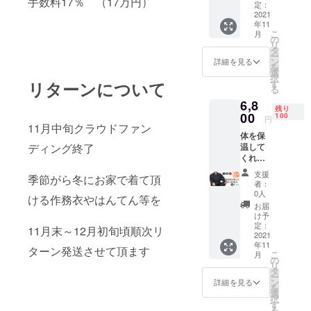
手数料17％ （17万円）
ござい
■雪駄底
定：
頂く場
ます 色
2021
がラジ
合もご
年11
は濃紺
アル
ざいま
こ
月
のみと
（タイ
の
す。予
リ
なりま
ヤ素
タ
めご了
ー
す サイ
材）を
ン
承のほ
詳細を見る
を
ズ選択
使用し
選
どお願
択
が可能
ており
す
リターンについて
いいた
る
Ｍ/Ｌ/Ｌ
ますの
しま
6,8
Ｌサイ
で、非
す。 リ
残り
ズの中
00
常にす
100
ターン
円
からお
11月中旬クラウドファン
べりに
後の商
体を保
選びく
くく
品初期
温して
ディング終了
ださ
履きや
不良以
くれる
い。 リ
すいの
外での
軽くて
ターン
が特徴
お色や
支援
季節がら冬にお家で着て頂
暖かい
後の商
でござ
サイズ
者：
遊楽庵
品初期
います
0人
の交換
ける作務衣やはんてん等を
中綿入
不良以
●初期不
につき
お届
り作務
外での
良以外
け予
まして
衣 カ
お色や
定：
での交
はお受
11月末～12月初旬頃順次リ
ラー選
2021
サイズ
換等は
け致し
年11
択が可
の交換
お受け
ターン発送させて頂ます
かねま
こ
月
能（紺/
につき
の
致しか
す。 ●
リ
エンジ/
まして
タ
ねます
素材：
ー
モスグ
はお受
ン
詳細を見る
表地綿
を
リー
け致し
選
100％
択
ン）の
かねま
す
る