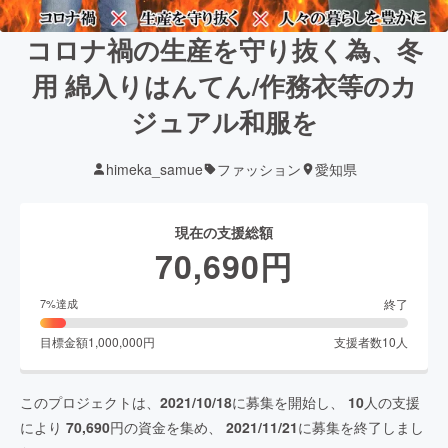
コロナ禍の生産を守り抜く為、冬
用 綿入りはんてん/作務衣等のカ
ジュアル和服を
himeka_samue
ファッション
愛知県
現在の支援総額
70,690
円
終了
7
%達成
目標金額
1,000,000
円
支援者数
10
人
このプロジェクトは、
2021/10/18
に募集を開始し、
10
人の支援
により
70,690
円の資金を集め、
2021/11/21
に募集を終了しまし