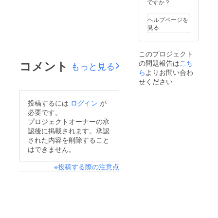
庫状況
100％
ですか？
により
ご希望
ヘルプページを
カラー
見る
がご用
意でき
ずご希
このプロジェクト
望以外
コメント
の問題報告は
こち
でのカ
もっと見る
ラーで
ら
よりお問い合わ
リター
せください
ンさせ
て頂く
場合も
投稿するには
ログイン
が
ござい
必要です。
ます。
プロジェクトオーナーの承
予めご
認後に掲載されます。承認
了承の
された内容を削除すること
ほどお
願いい
はできません。
たしま
す。 リ
※投稿する際の注意点
ターン
後の商
品初期
不良以
外での
お色や