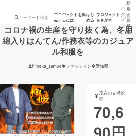
新
ロ
規
グ
会
プロジェクトを掲
はじ
プロジェクト
/
載するには
める
をさがす
イ
員
ン
登
コロナ禍の生産を守り抜く為、冬用
録
綿入りはんてん/作務衣等のカジュア
ル和服を
人気のプロ
注目のリ
注目の新着プロ
募集終了が近いプ
もうすぐ公開
ジェクト
ターン
ジェクト
ロジェクト
されます
himeka_samue
ファッション
愛知県
アート・写真
音楽
現在の支援総
テクノロジー・ガジェット
ゲーム・サ
額
70,6
映像・映画
書籍・雑誌
90
円
ビジネス・起業
チャレンジ