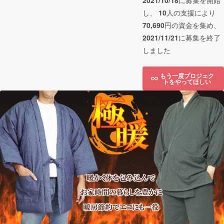
2021/10/18
に募集を開始
し、
10
人の支援により
70,690
円の資金を集め、
2021/11/21
に募集を終了
しました
もう一度プロジェク
トをやってほしい