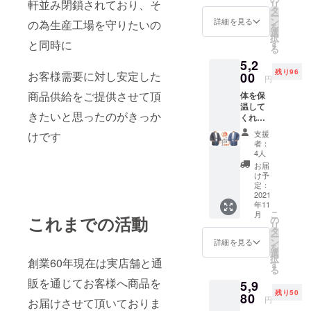
軒並み閉鎖されており、そ
リ
はお届
タ
ー
け後３
ン
詳細を見る
の為生産工場を守りたいの
を
か月と
選
択
なりま
す
と同時に
る
す
5,2
残り96
お客様需要に対し安定した
00
円
商品供給をご提供させて頂
体を保
温して
きたいと思ったのがきっか
くれる
軽くて
支援
けです
暖かい
者：
デニム
4人
綿入り
お届
はんて
け予
ん サイ
定：
ズ選択
2021
年11
が可能
こ
月
Ｍ/Ｌ/Ｌ
これまでの活動
の
リ
Ｌサイ
タ
ー
ズの中
ン
詳細を見る
を
からお
選
択
創業60年現在は実店舗と通
選びく
す
る
ださ
販を通じてお客様へ商品を
5,9
い。 カ
残り50
ラーに
80
円
お届けさせて頂いておりま
つきま