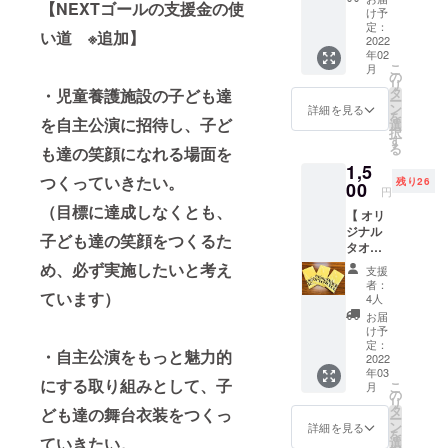
【NEXTゴールの支援金の使
車クラ
をいた
け予
ブに頑
しま
定：
い道 ※追加】
張って
2022
す。
年02
欲し
こ
月
い！ 発
の
リ
表会を
タ
・児童養護施設の子ども達
ー
成功さ
ン
詳細を見る
を
せるた
を自主公演に招待し、子ど
選
択
めに協
す
る
も達の笑顔になれる場面を
力した
1,5
いとい
つくっていきたい。
残り26
う方は
00
円
お気持
（目標に達成しなくとも、
【 オリ
ちをい
ジナル
ただけ
子ども達の笑顔をつくるた
タオ
れば幸
ル】 ・
いで
め、必ず実施したいと考え
支援
一関一
す。 ご
者：
輪車ク
ています）
支援い
4人
ラブの
ただき
お届
オリジ
ました
け予
ナルタ
全ての
定：
・自主公演をもっと魅力的
オルで
2022
方に、
年03
す。 ※
お礼の
にする取り組みとして、子
こ
月
オリジ
手紙を
の
リ
ナルタ
お送り
タ
ども達の舞台衣装をつくっ
ー
オルは
いたし
ン
詳細を見る
を
数に限
ていきたい。
ます。
選