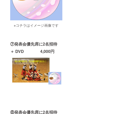
※コチラはイメージ画像です
⑦発表会優先席に2名招待
＋ DVD 4,000円
⑧発表会優先席に2名招待