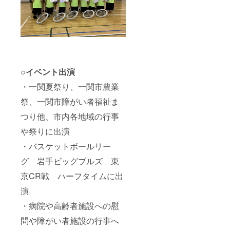
載を希
（詳し
望しな
くは一
い方
関文化
は、
セン
「な
ターの
し」と
「施設
ご回答
の利用
くださ
につい
い。ま
て」
○イベント出演
た公序
ホーム
良俗に
・一関夏祭り、一関市農業
ページ
反する
でご確
祭、一関市障がい者福祉ま
お名前
認願い
等は掲
ま
つり他、市内各地域の行事
載をお
す）。
断りす
※交通費
や祭りに出演
る事が
などは
御座い
別途ご
・バスケットボールリー
ます、
負担い
ご注意
グ 岩手ビッグブルズ 東
ただき
くださ
ます。
京CR戦 ハーフタイムに出
い。 ※
感染症
演
対策の
ため、
・病院や高齢者施設への慰
マスク
の着
問や障がい者施設の行事へ
用、座