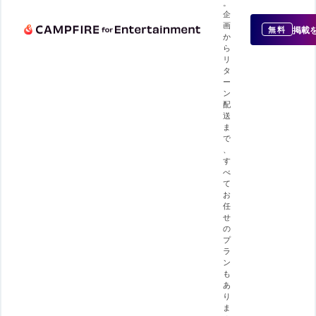
。
企
画
掲載
無料
か
ら
リ
タ
ー
ン
配
送
ま
で
、
す
べ
て
お
任
せ
の
プ
ラ
ン
も
あ
り
ま