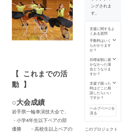
す。 ①
ロール
載をお
ングされま
当日配
に協賛
断りす
布のプ
名を掲
る事が
す。
ログラ
載させ
御座い
ムに協
ていた
ます、
賛名を
だきま
ご注意
支援に関するよ
掲載さ
す。 ※
くださ
くある質問
せてい
支援時
い。
ただき
に必ず
手数料はいく
ます。
ご希望
らかかります
②会場
のご企
か？
にご支
業(団体)
援者様2
名/ご芳
目標金額に届
名をご
名をご
かなかった場
招待い
記入く
合どうなりま
【 これまでの活
たしま
ださ
すか？
す。
い。記
動 】
③DVD
載を希
支援で困った
エンド
望しな
時はどこに相
ロール
い方
談したらいい
に協賛
は、
ですか？
○
大会成績
名を掲
「な
載させ
し」と
ヘルプページを
岩手県一輪車演技大会で、
ていた
ご回答
見る
だきま
くださ
・小学4年生以下ペアの部
す。 ④
い。ま
オリジ
た公序
優勝 ・高校生以上ペアの
このプロジェクト
ナルタ
良俗に