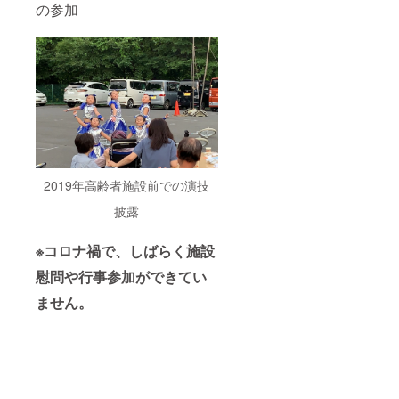
席の間
の参加
隔を開
けてお
座りい
ただく
など、
ご協力
をいた
だくこ
ととな
ります
（詳し
くは一
2019年高齢者施設前での演技
関文化
セン
披露
ターの
「施設
の利用
※コロナ禍で、しばらく施設
につい
慰問や行事参加ができてい
て」
ホーム
ません。
ページ
でご確
認願い
ま
す）。
※交通費
などは