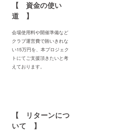
別途ご
【 資金の使い
負担い
ただき
道 】
ます。
※DVDの
送付は3
月以降
会場使用料や開催準備など
になり
ますこ
クラブ運営費で賄いきれな
とをご
い15万円を、本プロジェク
了解願
いま
トにてご支援頂きたいと考
す。
えております。
【 リターンにつ
いて 】