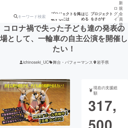
新
ロ
規
グ
会
プロジェクトを掲
はじ
プロジェクト
/
載するには
める
をさがす
イ
員
ン
登
コロナ禍で失った子ども達の発表の
録
場として、一輪車の自主公演を開催し
たい！
人気のプロ
注目のリ
注目の新着プロ
募集終了が近いプ
もうすぐ公開
ジェクト
ターン
ジェクト
ロジェクト
されます
ichinoseki_UC
舞台・パフォーマンス
岩手県
アート・写真
音楽
現在の支援総
テクノロジー・ガジェット
ゲーム・サ
額
317,
映像・映画
書籍・雑誌
500
ビジネス・起業
チャレンジ