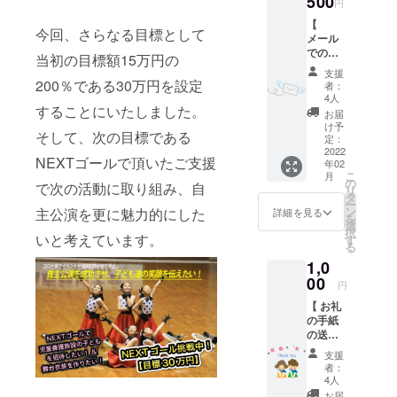
500
円
【
今回、さらなる目標として
メール
でのお
当初の目標額15万円の
礼 】
支援
・一関
200％である30万円を設定
者：
一輪車
4人
することにいたしました。
クラブ
お届
発表会
け予
そして、次の目標である
を応援
定：
した
2022
NEXTゴールで頂いたご支援
年02
い！と
こ
月
いうお
の
で次の活動に取り組み、自
リ
気持ち
タ
ー
を「ワ
ン
主公演を更に魅力的にした
詳細を見る
を
ンコイ
選
択
ン」で
いと考えています。
す
る
寄せて
1,0
いただ
ければ
00
円
幸いで
【 お礼
す。 ご
の手紙
支援い
の送付
ただい
】 ・と
た全て
支援
にか
の方へ
者：
く、一
メール
4人
関一輪
でお礼
お届