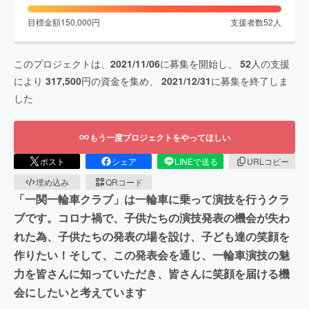
目標金額
150,000
円
支援者数
52
人
このプロジェクトは、
2021/11/06
に募集を開始し、
52
人の支援
により
317,500
円の資金を集め、
2021/12/31
に募集を終了しま
した
もう一度プロジェクトをやってほしい
ポスト
シェア
LINEで送る
URLコピー
埋め込み
QRコード
「一関一輪車クラブ」は一輪車に乗って演技を行うクラ
ブです。コロナ禍で、子供たちの演技発表の機会が失わ
れた為、子供たちの発表の場を設け、子ども達の笑顔を
作りたい！そして、この発表会を通じ、一輪車演技の魅
力を皆さんに知っていただき、皆さんに笑顔を届ける機
会にしたいと考えています