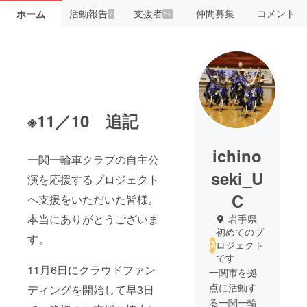
活動報告
支援者
仲間募集
コメント
ホーム
7
52
※11／10 追記
ichino
一関一輪車クラブの自主公
seki_U
演を応援するプロジェクト
C
へ支援をいただいた皆様。
本当にありがとうございま
岩手県
初めてのプ
す。
ロジェクト
です
11月6日にクラウドファン
一関市を拠
点に活動す
ディングを開始して早3日
る一関一輪