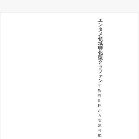
エ
ン
タ
メ
領
域
特
化
型
ク
ラ
フ
ァ
ン
手
数
料
0
円
か
ら
実
施
可
能