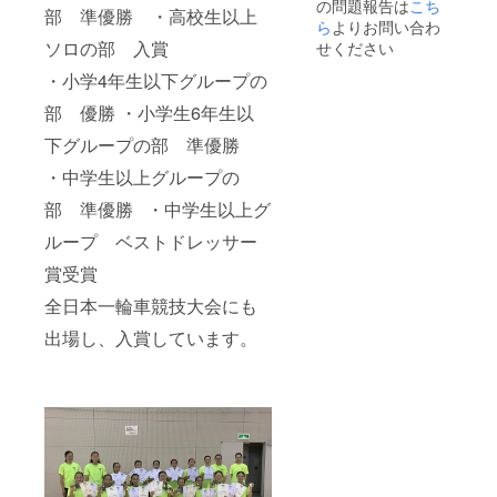
の問題報告は
こち
オルを
反する
部 準優勝 ・高校生以上
送付い
ら
よりお問い合わ
お名前
たしま
等は掲
ソロの部 入賞
せください
す。 ⑤
載をお
オリジ
・小学4年生以下グループの
断りす
ナル
る事が
部 優勝 ・小学生6年生以
キャン
御座い
パス
ます、
下グループの部 準優勝
トート
ご注意
バック
くださ
・中学生以上グループの
を送付
い。 ※
いたし
感染症
部 準優勝 ・中学生以上グ
ます。
対策の
⑥発表
ループ ベストドレッサー
ため、
会DVD
マスク
賞受賞
を送付
の着
いたし
用、座
全日本一輪車競技大会にも
ます。
席の間
※支援時
隔を開
出場し、入賞しています。
に必ず
けてお
ご希望
座りい
のご企
ただく
業(団体)
など、
名/ご芳
ご協力
名をご
をいた
記入く
だくこ
ださ
ととな
い。記
ります