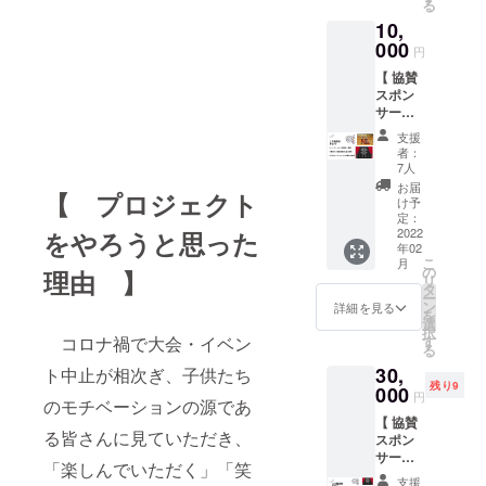
る
輪車ク
後ほど
などは
10,
ラブの
送付い
別途ご
活動に
000
たしま
負担い
円
ご支援
す。 ※
ただき
【 協賛
をいた
感染症
ます。
スポン
だける
対策の
・キャ
サー向
個人・
ため、
ンパス
け B
企業・
マスク
トート
支援
セッ
団体の
の着
バック
者：
ト】パ
皆様へ
用、座
7人
は会場
ンフ
のリ
席の間
でお渡
お届
【 プロジェクト
レット
ターン
隔を開
け予
しいた
に協賛
です。
定：
けてお
しま
名を掲
2022
をやろうと思った
①2月19
座りい
す。
年02
載＋会
日配布
ただく
こ
月
場へご
のプロ
の
など、
理由 】
リ
招待＋
グラム
タ
ご協力
ー
DVDエ
に協賛
ン
をいた
詳細を見る
を
ンド
名を掲
選
だくこ
択
ロール
載させ
コロナ禍で大会・イベン
す
ととな
る
に協賛
ていた
ります
30,
ト中止が相次ぎ、子供たち
名を掲
だきま
（詳し
残り9
載 ・一
000
す。 ②
くは一
円
のモチベーションの源であ
関一輪
会場で
関文化
【 協賛
車クラ
ご協力
セン
る皆さんに見ていただき、
スポン
ブの活
感謝の
ターの
サー向
動にご
アナウ
「施設
「楽しんでいただく」「笑
け C
支援を
ンスを
の利用
支援