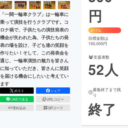
円
まちづくり・地域活性化
「一関一輪車クラブ」は一輪車に
乗って演技を行うクラブです。コ
CAMPFIRE for Social Good
CAMPFIRE Creation
ロナ禍で、子供たちの演技発表の
211%
CAMPFIREふるさと納税
machi-ya
コミュニティ
機会が失われた為、子供たちの発
目標金額は
150,000円
表の場を設け、子ども達の笑顔を
作りたい！そして、この発表会を
支援者数
通じ、一輪車演技の魅力を皆さん
52
人
に知っていただき、皆さんに笑顔
を届ける機会にしたいと考えてい
ます
募集終了まで残
ポスト
シェア
り
LINEで送る
URLコピー
終了
埋め込み
QRコード