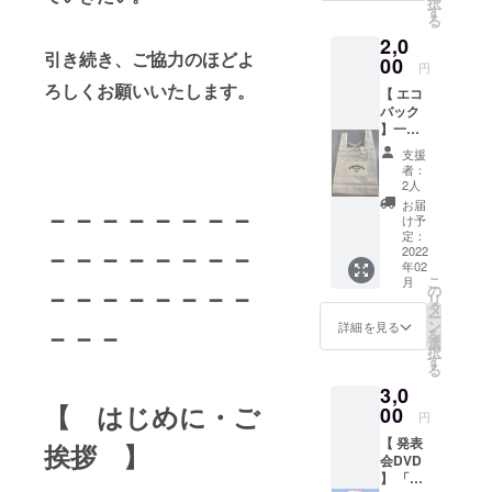
択
りがあ
す
る
りま
2,0
す。
引き続き、ご協力のほどよ
00
円
ろしくお願いいたします。
【 エコ
バック
】一関
一輪車
支援
クラブ
者：
のオリ
2人
ジナル
お届
－－－－－－－－
ロゴ入
け予
りのエ
定：
－－－－－－－－
コバッ
2022
年02
クで
こ
月
す。 ・
－－－－－－－－
の
リ
普段使
タ
ー
いに重
ン
詳細を見る
－－－
を
宝しま
選
択
す。 ※
す
る
画像は
3,0
イメー
【 はじめに・ご
ジで
00
円
す。 ※
【 発表
色はホ
挨拶 】
会DVD
ワイ
】 「当
ト、中