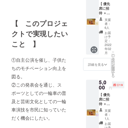
【 優先
会DVD
席に招
を後ほ
待 ＋
ど送付
キャン
いたし
支援
【 このプロジェ
パス
ます。
者：
トート
※感染症
6人
クトで実現したい
バック
対策の
お届
】 ・支
ため、
け予
援者を
マスク
定：
こと 】
優先席
2022
の着
年02
に招待
用、座
こ
月
させて
席の間
の
リ
いただ
①自主公演を催し、子供た
隔を開
タ
ー
きま
けてお
ン
詳細を見る
を
ちのモチベーション向上を
す！
座りい
選
択
2月19日
ただく
す
る
図る。
の発表
など、
5,0
会に2名
ご協力
②この発表会を通じ、ス
残り19
を優先
00
をいた
円
席にご
だくこ
ポーツとしての一輪車の普
【 優先
招待い
ととな
席に招
たしま
ります
及と芸術文化としての一輪
待 ＋
す。 ※
（詳し
キャン
車演技を市民に知っていた
感染症
くは一
支援
パス
対策の
関文化
者：
だく機会にしたい。
トート
ため、
セン
1人
バック
マスク
ターの
お届
＋ DVD
の着
「施設
け予