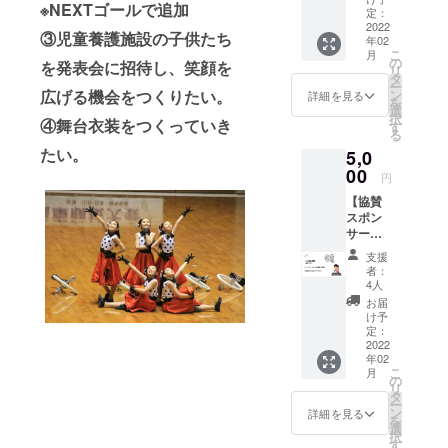
※NEXTゴールで追加
】 ・支
用、座
定：
の利用
援者を
2022
席の間
につい
③児童養護施設の子供たち
年02
優先席
隔を開
て」
こ
月
に招待
けてお
の
ホーム
を発表会に招待し、笑顔を
リ
させて
座りい
タ
ページ
ー
いただ
ただく
広げる機会をつくりたい。
ン
でご確
詳細を見る
を
きま
など、
選
認願い
択
④舞台衣装をつくっていき
す！
ご協力
す
ま
る
（限定
をいた
す）。
たい。
5,0
20組）
だくこ
※交通費
2月19
00
ととな
などは
円
日の発
ります
別途ご
【協賛
表会に2
（詳し
負担い
スポン
名を優
くは一
ただき
サー向
先席に
関文化
ます。
け A
ご招待
セン
※DVDの
支援
セッ
いたし
ターの
送付は3
者：
ト】パ
ます。
「施設
4人
月以降
ンフ
・キャ
の利用
になり
お届
レット
ンパス
につい
け予
ますこ
に協賛
トート
定：
て」
とをご
名を掲
2022
バック
ホーム
了解願
年02
載＋会
は会場
ページ
いま
こ
月
場での
でお渡
の
でご確
す。
リ
お礼の
ししま
タ
認願い
ー
アナウ
す。発
ン
ま
詳細を見る
を
ンス ・
表会
選
す）。
択
一関一
DVDを
す
※交通費