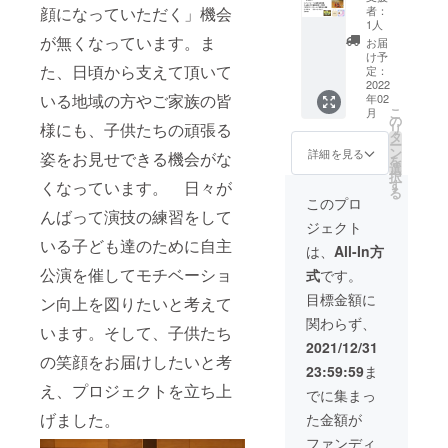
セッ
いただ
させて
顔になっていただく」機会
につい
者：
ト】パ
ける個
いただ
1人
て」
ンフ
人・企
が無くなっています。ま
きま
ホーム
お届
レット
業・団
す。 ※
け予
ページ
た、日頃から支えて頂いて
に協賛
体の皆
定：
支援時
でご確
名を掲
2022
様への
に必ず
認願い
いる地域の方やご家族の皆
年02
載＋会
リター
ご希望
ま
こ
月
場へご
ンで
の
のご企
す）。
様にも、子供たちの頑張る
リ
招待＋
す。
タ
業(団体)
※交通費
ー
DVDエ
①2月19
ン
名/ご芳
詳細を見る
などは
姿をお見せできる機会がな
を
ンド
日配布
選
名をご
別途ご
択
ロール
のプロ
す
くなっています。 日々が
記入く
負担い
る
に協賛
グラム
ださ
このプロ
ただき
名を掲
んばって演技の練習をして
に協賛
い。記
ます。
ジェクト
載 ・一
名を掲
載を希
※DVDの
いる子ども達のために自主
関一輪
載させ
望しな
は、
All-In方
送付は3
車クラ
ていた
い方
月以降
公演を催してモチベーショ
式
です。
ブの活
だきま
は、
になり
動にご
す。 ②
「な
目標金額に
ますこ
ン向上を図りたいと考えて
支援を
会場に
し」と
とをご
関わらず、
いただ
ご支援
ご回答
います。そして、子供たち
了解願
ける個
者様2名
くださ
2021/12/31
いま
人・企
の笑顔をお届けしたいと考
をご招
い。ま
す。
23:59:59
ま
業・団
待いた
た公序
え、プロジェクトを立ち上
体の皆
しま
良俗に
でに集まっ
様への
す。
反する
げました。
た金額が
リター
③DVD
お名前
ンで
エンド
等は掲
ファンディ