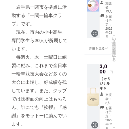
日参加
央に一
支援
できな
岩手県一関市を拠点に活
関一輪
者：
いけれ
車クラ
13人
動する「一関一輪車クラ
ど、発
ブのオ
お届
表会を
リジナ
け予
ブ」です。
見てみ
ルロゴ
定：
た
2022
が入る
現在、市内の小中高生、
年03
い」、
予定で
こ
月
「発表
す。
の
専門学生ら20人が所属して
リ
会を
タ
ー
帰って
います。
ン
詳細を見る
を
からも
選
択
毎週火、木、土曜日に練
う一度
す
る
見た
習に励み、これまで全日本
3,0
い」、
そんな
00
円
一輪車競技大会など多くの
あなた
【 オリ
に、今
大会に出場し、好成績を残
ジナル
回の発
キャン
表会
しています。また、クラブ
パス
DVDを
支援
トート
送らせ
では技術面の向上はもちろ
者：
バッ
ていた
2人
ん、誰にでも『挨拶』『感
ク】 ・
だきま
お届
一関一
す。 ※
け予
謝』をモットーに励んでい
輪車ク
ご家庭
定：
ラブの
2022
で楽し
ます。
年02
ロゴ入
んでい
こ
月