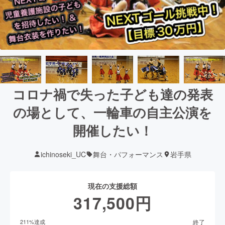
コロナ禍で失った子ども達の発表
の場として、一輪車の自主公演を
開催したい！
ichinoseki_UC
舞台・パフォーマンス
岩手県
現在の支援総額
317,500
円
終了
211
%達成