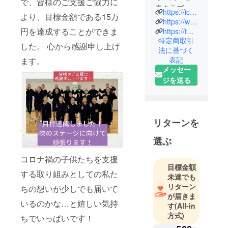
で、皆様のご支援ご協力に
車クラブ
https://ichinoseki-unicycle-club.jimdofree.com/
より、目標金額である15万
は、市内の
https://www.facebook.com/ichinoseki.unicycle.club/
小中高生、
円を達成することができま
https://twitter.com/Ichinoseki_Uc
特定商取引
専門学生ら
した。 心から感謝申し上げ
法に基づく
20人が所
表記
ます。
属。
メッセー
毎週火、
ジを送る
木、土曜日
に練習に励
み、これま
で全日本一
リターンを
輪車競技大
選ぶ
会など多く
の大会に出
コロナ禍の子供たちを支援
場し、好成
目標金額
する取り組みとしての私た
績を残して
未達でも
リターン
います。
ちの想いが少しでも届いて
が届きま
いるのかな…と嬉しい気持
す
(All-in
方式)
ちでいっぱいです！