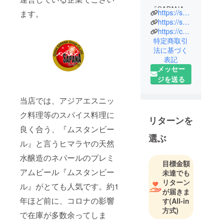
『SAPANA』
https://sapana-group.com/
ます。
はヒン
https://sapana-group.com/delivery/
ディー語で
https://caravansapana.myshopify.com/
特定商取引
『夢』。
法に基づく
愛する日本
表記
の地で、沢
メッセー
山の方々と
ジを送る
サパナを通
して出会
当店では、アジアエスニッ
い、皆様に
ク料理等のスパイス料理に
ご満足頂く
リターンを
ことが私た
良く合う、『ムスタンビー
選ぶ
ちの
ル』と言うヒマラヤの天然
『SAPANA』
水醸造のネパールのプレミ
です。
目標金額
アムビール『ムスタンビー
こんな時代
未達でも
リターン
だからこ
ル』がとても人気です。約1
が届きま
そ、より、
年ほど前に、コロナの影響
す
(All-in
切な想いで
方式)
で在庫が多数余ってしま
す。