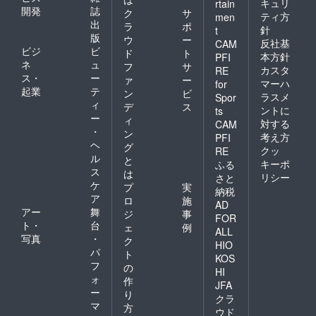
キュリ
rtain
開発
誌
ク
サ
ティ方
men
出
ラ
ポ
針
t
版
ウ
ー
反社基
CAM
ビジ
ビ
ド
ト
本方針
PFI
ネ
ュ
フ
サ
カスタ
RE
ス・
ー
ァ
ー
マーハ
for
起業
テ
ン
ビ
ラスメ
Spor
ィ
デ
ス
ントに
ts
ー
ィ
対する
CAM
・
ン
考え方
PFI
ヘ
グ
クッ
RE
ル
と
キーポ
ふる
ス
は
リシー
さと
ケ
プ
実
納税
ア
ロ
施
AD
アー
舞
ジ
事
FOR
ト・
台
ェ
例
ALL
写真
・
ク
HIO
パ
ト
KOS
フ
の
HI
ォ
作
JFA
ー
り
クラ
マ
方
ウド