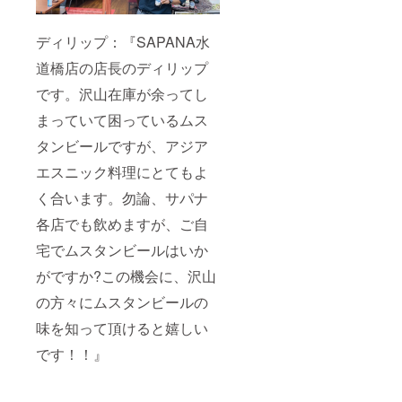
頂けま
す。
違った
ディリップ：『SAPANA水
テイス
トにな
道橋店の店長のディリップ
り、更
に『ア
です。沢山在庫が余ってし
ジア
ン』な
まっていて困っているムス
気分に
タンビールですが、アジア
させて
くれ、
エスニック料理にとてもよ
とって
もオス
く合います。勿論、サパナ
スメの
飲み方
各店でも飲めますが、ご自
です♪
宅でムスタンビールはいか
がですか?この機会に、沢山
の方々にムスタンビールの
味を知って頂けると嬉しい
です！！』