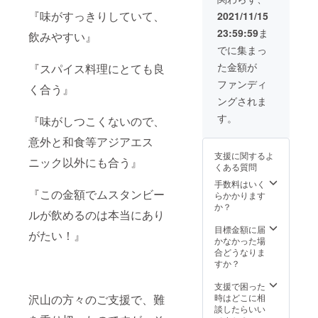
ちらを
でしかご体
送料込
『味がすっきりしていて、
2021/11/15
験頂けない
で7,180
ようなスタ
23:59:59
ま
円でご
飲みやすい』
提供さ
イルで、新
でに集まっ
せて頂
感覚な非日
た金額が
『スパイス料理にとても良
きます
常をお届け
(半額以
ファンディ
く合う』
下の価
致します。
ングされま
格で
勿論それ
す)。 ま
す。
『味がしつこくないので、
た、上
は、お店に
記とは
意外と和食等アジアエス
お越しいた
別に、
支援に関するよ
だけない
サパナ
ニック以外にも合う』
くある質問
オリジ
方々にも、
ナルの
手数料はいく
テイクアウ
『この金額でムスタンビー
『スパ
らかかります
トやデリバ
イスボ
か？
ルが飲めるのは本当にあり
トル』
リー、クラ
もご提
目標金額に届
がたい！』
ウドファン
供させ
かなかった場
て頂き
ディング含
合どうなりま
ます。
すか？
む通販関連
見た目
等を通して
もカワ
支援で困った
イイボ
でも時空を
沢山の方々のご支援で、難
時はどこに相
トル入
談したらいい
超えます。