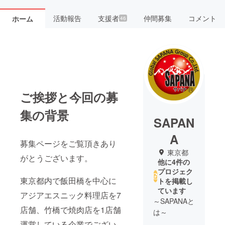
活動報告
支援者
仲間募集
コメント
ホーム
46
ご挨拶と今回の募
集の背景
SAPAN
A
募集ページをご覧頂きあり
東京都
がとうございます。
他に4件の
プロジェク
東京都内で飯田橋を中心に
トを掲載し
ています
アジアエスニック料理店を7
～SAPANAと
店舗、竹橋で焼肉店を1店舗
は～
運営している企業でござい