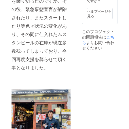
を乗り切ったのですが、そ
りのス
ですか？
パイス
の後、緊急事態宣言が解除
で、ス
多彩なスパ
ヘルプページを
パイス
見る
されたり、またスタートし
イスと、お
の種類
は『コ
もてなしの
たり等色々状況の変化があ
リアン
心で皆様を
このプロジェクト
ダーパ
り、その間に仕入れたムス
お待ちして
の問題報告は
こち
ウ
ダー』
タンビールの在庫が現在多
ら
よりお問い合わ
おります。
です。
せください
数残ってしまっており、今
グラス
に注い
回再度支援を募らせて頂く
だムス
タン
事となりました。
ビール
に、お
好みの
量を振
りかけ
ていた
だくと
『スパ
イス
ビー
ル』と
してお
楽しみ