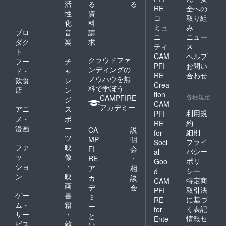
活
る
る
RE
全への
性
資
コ
取り組
化
料
ミュ
み
プロ
音
請
ニ
ニュー
ダク
楽
求
ティ
ス
ト
CAM
ヘルプ
クラウドファ
フー
チ
PFI
お問い
ンディングの
ド・
ャ
RE
合わせ
ノウハウを無
飲食
レ
Crea
料で学ぼう
店
ン
tion
各種規定
CAMPFIRE
ジ
CAM
アカデミー
アニ
ス
利用規
PFI
メ・
ポ
約
RE
漫画
ー
CA
説
細則
for
ツ
MP
明
プライ
Soci
ファ
映
FI
会
バシー
al
ッ
像
RE
・
ポリ
Goo
ショ
・
ア
相
シー
d
ン
映
カ
談
特定商
CAM
画
デ
会
取引法
PFI
ゲー
書
ミ
に基づ
RE
ム・
籍
ー
く表記
for
サー
・
と
情報セ
Ente
ビス
雑
は