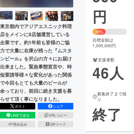
円
まちづくり・地域活性化
東京都内でアジアエスニック料理
CAMPFIRE for Social Good
CAMPFIRE Creation
38%
店をメインに8店舗運営している
CAMPFIREふるさと納税
machi-ya
コミュニティ
目標金額は
企業です。約1年前も皆様のご協
1,000,000円
力で大量に在庫が残った『ムスタ
ンビール』を沢山の方々にお届け
支援者数
46
人
出来ました。緊急事態宣言や、時
短要請等様々な変化があった関係
で今回もとても大量のビールが
余っており、前回に続き支援を募
募集終了まで残
らせて頂く事になりました。
り
ポスト
シェア
終了
LINEで送る
URLコピー
埋め込み
QRコード