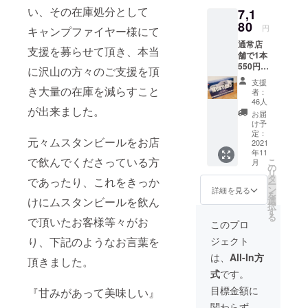
い、その在庫処分として
7,1
私共は、東
80
円
キャンプファイヤー様にて
京飯田橋を
通常店
支援を募らせて頂き、本当
中心にアジ
舗で1本
550円＋
アエスニッ
に沢山の方々のご支援を頂
税(税込
ク料理店を7
支援
605円)
き大量の在庫を減らすこと
者：
店舗、焼肉
で販売
46人
が出来ました。
してお
店を1店舗運
お届
りま
け予
営している
す。1
定：
元々ムスタンビールをお店
企業です。
ケース
2021
年11
が24本
店舗によっ
で飲んでくださっている方
こ
月
入りな
の
て違った個
リ
ので、
タ
であったり、これをきっか
ー
24本ご
性豊かなこ
ン
詳細を見る
を
注文頂
けにムスタンビールを飲ん
選
だわりの内
択
いた場
す
る
装や、例え
で頂いたお客様等々がお
合、
このプロ
13,200
ばワインと
り、下記のようなお言葉を
ジェクト
円＋税
アジア各国
(税込
は、
All-In方
頂きました。
の料理を合
14,520
式
です。
円)とな
わせるな
りま
目標金額に
『甘みがあって美味しい』
ど、サパナ
す。 こ
関わらず、