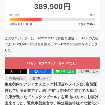
389,500
円
終了
38
%達成
目標金額
1,000,000
円
支援者数
46
人
このプロジェクトは、
2021/10/13
に募集を開始し、
46
人の支援
により
389,500
円の資金を集め、
2021/11/15
に募集を終了しま
した
もう一度プロジェクトをやってほしい
ポスト
シェア
LINEで送る
URLコピー
埋め込み
QRコード
東京都内でアジアエスニック料理店をメインに8店舗運
営している企業です。約1年前も皆様のご協力で大量に
在庫が残った『ムスタンビール』を沢山の方々にお届け
出来ました。緊急事態宣言や、時短要請等様々な変化が