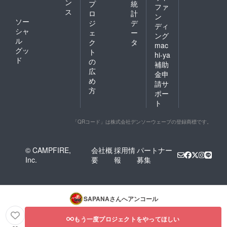
ン
プ
統
ファ
ス
ロ
計
ン
ソー
ジ
デ
ディ
シャ
ェ
ー
ング
ル
ク
タ
mac
グッ
ト
hi-ya
ド
の
補助
広
金申
め
請サ
方
ポー
ト
「QRコード」は株式会社デンソーウェーブの登録商標です。
© CAMPFIRE,
会社概
採用情
パートナー
Inc.
要
報
募集
SAPANA
さんへアンコール
もう一度プロジェクトをやってほしい