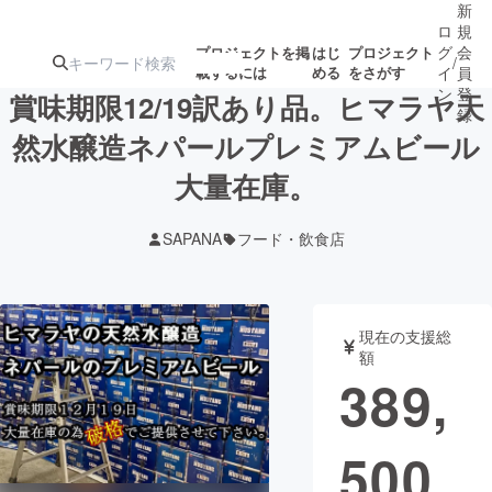
新
ロ
規
グ
会
プロジェクトを掲
はじ
プロジェクト
/
載するには
める
をさがす
イ
員
ン
登
賞味期限12/19訳あり品。ヒマラヤ天
録
然水醸造ネパールプレミアムビール
大量在庫。
人気のプロ
注目のリ
注目の新着プロ
募集終了が近いプ
もうすぐ公開
ジェクト
ターン
ジェクト
ロジェクト
されます
SAPANA
フード・飲食店
アート・写真
音楽
現在の支援総
テクノロジー・ガジェット
ゲーム・サ
額
389,
映像・映画
書籍・雑誌
500
ビジネス・起業
チャレンジ