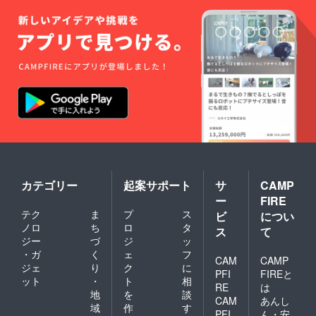
カテゴリー
起案サポート
サ
CAMP
ー
FIRE
テク
ま
プ
ス
ビ
につい
ノロ
ち
ロ
タ
ス
て
ジー
づ
ジ
ッ
・ガ
く
ェ
フ
CAM
CAMP
ジェ
り
ク
に
PFI
FIREと
ット
・
ト
相
RE
は
地
を
談
CAM
あんし
域
作
す
PFI
ん・安