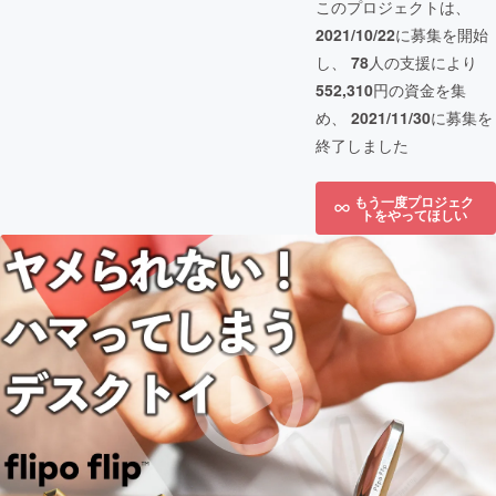
このプロジェクトは、
2021/10/22
に募集を開始
し、
78
人の支援により
552,310
円の資金を集
め、
2021/11/30
に募集を
終了しました
もう一度プロジェク
トをやってほしい