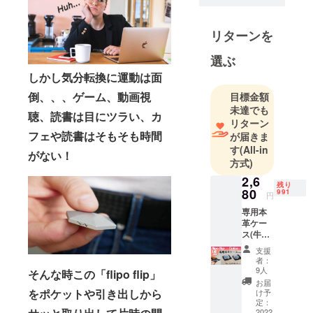
して日本の
皆様にご紹
リターンを
介すること
をミッショ
選ぶ
ンとしてい
しかし気分転換に運動は面
ます。
倒、、、ゲーム、動画視
目標金額
チームは、
未達でも
聴、読書は目にツラい、カ
代表と外注
リターン
スタッフ1名
フェや読書はそもそも時間
が届きま
す
(All-in
の小さな
がない！
方式)
チームです
2,6
が、大きな
残り
80
991
所に負けな
円
いように頑
専用本
革ケー
張っていま
ス(牛革)
す。
1個 *メ
支援
タル
者：
ピース
9人
そんな時この「flipo flip」
は付属
お届
されま
をポケットや引き出しから
け予
せん 定
定：
価
2022