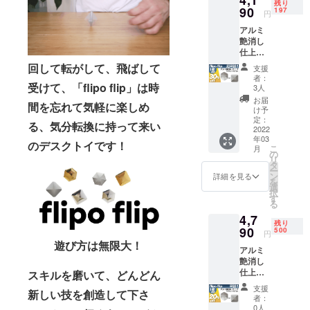
残り
90
197
円
アルミ
艶消し
仕上げ1
個
回して転がして、飛ばして
支援
30%OF
者：
F 定価
受けて、「flipo flip」は時
3人
5,990円
お届
間を忘れて気軽に楽しめ
(税込、
け予
送料込
定：
る、気分転換に持って来い
み) 正方
2022
年03
形か六
のデスクトイです！
こ
月
角形を
の
リ
お選び
タ
ー
下さ
ン
詳細を見る
を
い。
選
択
す
る
4,7
残り
90
500
円
遊び方は無限大！
アルミ
艶消し
仕上げ1
スキルを磨いて、どんどん
個
支援
新しい技を創造して下さ
20%OF
者：
F 定価
0人