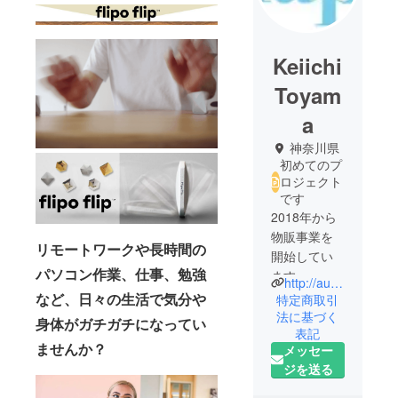
Keiichi
Toyam
a
神奈川県
初めてのプ
ロジェクト
です
2018年から
物販事業を
リモートワークや長時間の
開始してい
パソコン作業、仕事、勉強
ます。
http://aulaport.com/
2020年から
など、日々の生活で気分や
特定商取引
輸入事業を
法に基づく
身体がガチガチになってい
表記
行ってお
ませんか？
メッセー
り、世界か
ジを送る
らユニーク
な商品を探