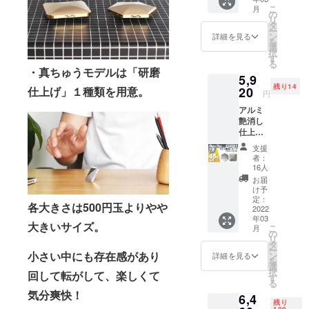
形か六
こ
月
角形を
の
リ
お選び
タ
ー
下さ
ン
詳細を見る
を
い。
選
択
す
る
・真ちゅうモデルは「研磨
5,9
残り14
20
仕上げ」１種類を用意。
円
アルミ
艶消し
仕上げ2
個セッ
支援
ト
者：
45%OF
16人
F 定価
お届
10,780
け予
円(税
定：
各大きさは500円玉よりやや
込、送
2022
年03
料込み)
大きいサイズ。
こ
月
正方形
の
リ
か六角
タ
ー
形をお
小さい中にも存在感があり
ン
詳細を見る
を
選び下
選
択
回して転がして、楽しくて
さい。
す
る
気分爽快！
6,4
残り
100