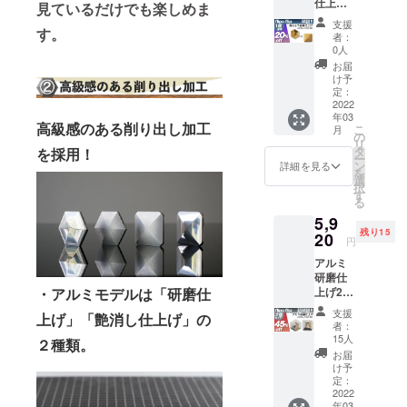
仕上げ1
見ているだけでも楽しめま
個
支援
20%OF
す。
者：
F 定価
0人
6,980円
お届
(税込、
け予
送料込
定：
み) 正方
2022
年03
形か六
高級感のある削り出し加工
こ
月
角形を
の
リ
お選び
タ
を採用！
ー
下さ
ン
詳細を見る
を
い。
選
択
す
る
5,9
残り15
20
円
アルミ
研磨仕
・アルミモデルは「研磨仕
上げ2個
セット
支援
上げ」「艶消し仕上げ」の
45%OF
者：
F 定価
15人
２種類。
5,990円
お届
(税込、
け予
送料込
定：
み) 正方
2022
年03