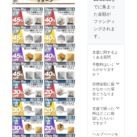
でに集まっ
た金額が
ファンディ
ングされま
す。
支援に関するよ
くある質問
手数料はいく
らかかります
か？
目標金額に届
かなかった場
合どうなりま
すか？
支援で困った
時はどこに相
談したらいい
ですか？
ヘルプページを