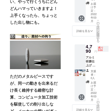
い、やって行くうちにどん
5,990円
お届
(税込、
け予
どんハマっていきますよ！
送料込
定：
み) 正方
2022
上手くなったら、ちょっと
年03
形か六
こ
月
した出し物にも。
角形を
の
リ
お選び
タ
ー
下さ
ン
詳細を見る
を
い。
選
択
す
る
4,7
残り
90
500
円
アルミ
研磨仕
上げ 1
個
支援
20%OF
者：
ただのメタルピースです
F 定価
0人
5,990円
お届
が、同一の動きを出来るだ
(税込、
け予
送料込
定：
け長く維持する緻密な計
み) 正方
2022
年03
算、コンピュータ加工技術
形か六
こ
月
角形を
の
を駆使しての削り出しな
リ
お選び
タ
ー
下さ
ン
詳細を見る
ど、メーカーの想いがぎっ