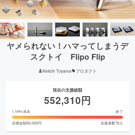
ヤメられない！ハマってしまうデ
スクトイ Flipo Flip
Keiichi Toyama
プロダクト
現在の支援総額
552,310
円
終了
1,104
%達成
目標金額
50,000
円
支援者数
78
人