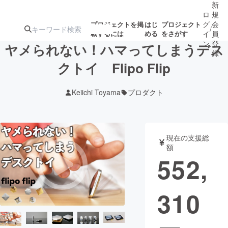
新
ロ
規
グ
会
プロジェクトを掲
はじ
プロジェクト
/
載するには
める
をさがす
イ
員
ン
登
ヤメられない！ハマってしまうデス
録
クトイ Flipo Flip
人気のプロ
注目のリ
注目の新着プロ
募集終了が近いプ
もうすぐ公開
Keiichi Toyama
プロダクト
ジェクト
ターン
ジェクト
ロジェクト
されます
アート・写真
音楽
現在の支援総
額
552,
テクノロジー・ガジェット
ゲーム・サ
310
映像・映画
書籍・雑誌
ビジネス・起業
チャレンジ