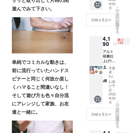
サッと取り出して片時の間
年03
2,680円
こ
遊んでみて下さい。
月
(税込、
の
リ
送料込
タ
ー
み)
ン
詳細を見る
を
選
択
す
る
4,1
残り
90
195
円
アルミ
研磨仕
上げ1個
単純でコミカルな動きは、
30%OF
支援
前に流行っていたハンドス
F 定価
者：
5,990円
5人
ピナーと同じく何故か楽し
(税込、
お届
送料込
け予
くハマること間違いなし！
み) 正方
定：
形か六
2022
そして遊び方も色々自分流
年03
角形を
こ
月
にアレンジして家族、お友
お選び
の
リ
下さ
タ
達と一緒に。
ー
い。
ン
詳細を見る
を
選
択
す
る
4,1