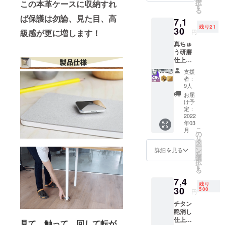
択
この本革ケースに収納すれ
す
る
ば保護は勿論、見た目、高
7,1
残り21
30
級感が更に増します！
円
真ちゅ
う研磨
仕上げ2
個セッ
支援
ト
者：
45%OF
9人
F 定価
お届
12,980
け予
円(税
定：
込、送
2022
年03
料込み)
こ
月
正方形
の
リ
か六角
タ
ー
形をお
ン
詳細を見る
を
選び下
選
択
さい。
す
る
7,4
残り
30
500
円
チタン
艶消し
仕上げ1
見て、触って、回して転が