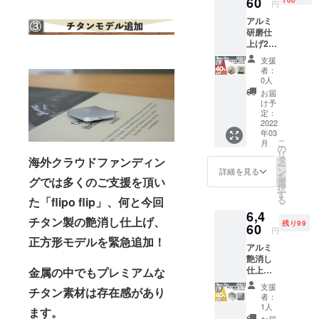
60
円
アルミ
研磨仕
上げ2個
セット
支援
40%OF
者：
F 定価
0人
10,780
お届
円(税
け予
込、送
定：
料込み)
2022
年03
正方形
こ
月
か六角
の
リ
形をお
タ
海外クラウドファンディン
ー
選び下
ン
詳細を見る
を
さい。
グでは多くのご支援を頂い
選
択
す
る
た「flipo flip」、何と今回
6,4
チタン製の艶消し仕上げ、
残り99
60
円
正方形モデルを緊急追加！
アルミ
艶消し
仕上げ2
金属の中でもプレミアムな
個セッ
支援
チタン素材は存在感があり
ト
者：
40%OF
1人
ます。
F 定価
お届