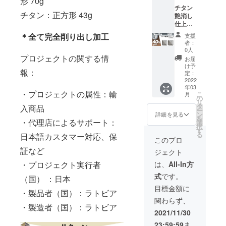
形 70g
チタン
チタン：正方形 43g
艶消し
仕上げ2
個セッ
＊全て完全削り出し加工
支援
ト(正方
者：
形のみ)
0人
40%OF
プロジェクトの関する情
お届
F 定価
け予
報：
17,490
定：
円(税
2022
年03
込、送
・プロジェクトの属性：輸
こ
月
料込み)
の
リ
タ
入商品
ー
ン
詳細を見る
を
・代理店によるサポート：
選
択
す
る
日本語カスタマー対応、保
このプロ
証など
ジェクト
は、
All-In方
・プロジェクト実行者
式
です。
（国） ：日本
目標金額に
・製品者（国）：ラトビア
関わらず、
・製造者（国）：ラトビア
2021/11/30
23:59:59
ま