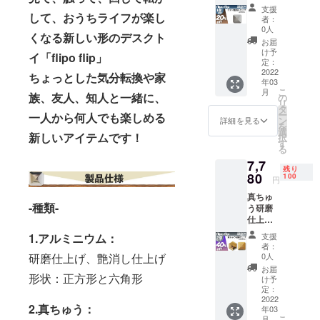
個(正方
支援
形のみ)
して、おうちライフが楽し
者：
20%OF
0人
くなる新しい形のデスクト
F 定価
お届
9,290円
け予
イ「flipo flip」
(税込、
定：
送料込
2022
ちょっとした気分転換や家
年03
み)
こ
月
族、友人、知人と一緒に、
の
リ
タ
ー
一人から何人でも楽しめる
ン
詳細を見る
を
選
新しいアイテムです！
択
す
る
7,7
残り
80
100
円
真ちゅ
-種類-
う研磨
仕上げ2
個セッ
支援
1.アルミニウム：
ト
者：
40%OF
0人
研磨仕上げ、艶消し仕上げ
F 定価
お届
12,980
形状：正方形と六角形
け予
円(税
定：
込、送
2022
2.真ちゅう：
年03
料込み)
こ
月