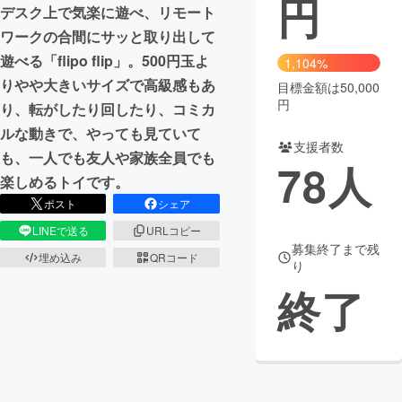
円
デスク上で気楽に遊べ、リモート
まちづくり・地域活性化
ワークの合間にサッと取り出して
遊べる「flipo flip」。500円玉よ
1,104%
りやや大きいサイズで高級感もあ
目標金額は50,000
CAMPFIRE for Social Good
CAMPFIRE Creation
円
り、転がしたり回したり、コミカ
CAMPFIREふるさと納税
machi-ya
コミュニティ
ルな動きで、やっても見ていて
支援者数
も、一人でも友人や家族全員でも
78
人
楽しめるトイです。
ポスト
シェア
LINEで送る
URLコピー
募集終了まで残
埋め込み
QRコード
り
終了