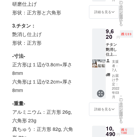
正方形
の
研磨仕上げ
リ
か六角
タ
ー
形をお
ン
形状：正方形と六角形
詳細を見る
を
選び下
選
択
さい。
す
る
3.チタン：
9,6
艶消し仕上げ
残り23
20
円
形状：正方形
チタン
艶消し
仕上げ2
-寸法-
個セッ
支援
正方形は１辺が3.8cm×厚さ
ト(正方
者：
形のみ)
7人
8mm
45%OF
お届
F 定価
け予
六角形は１辺が2.2cm×厚さ
17,490
定：
円(税
2022
8mm
年03
込、送
こ
月
料込み)
の
リ
-重量-
タ
ー
ン
詳細を見る
アルミニウム：正方形 26g,
を
選
択
す
六角形 23g
る
10,
真ちゅう：正方形 82g, 六角
残り
490
100
円