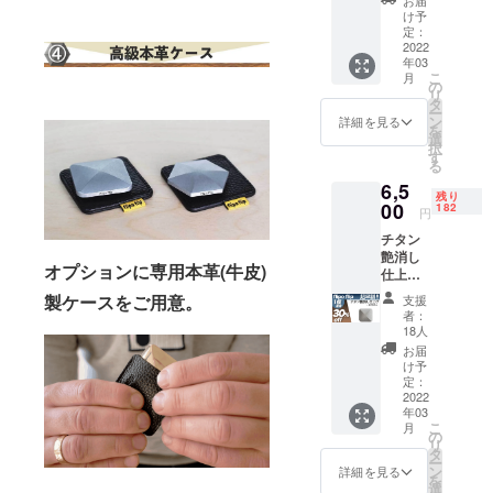
10,780
け予
円(税
定：
込、送
2022
年03
料込み)
こ
月
正方形
の
リ
か六角
タ
ー
形をお
ン
詳細を見る
を
選び下
選
択
さい。
す
る
6,5
残り
00
182
円
チタン
艶消し
オプションに専用本革(牛皮)
仕上げ1
個(正方
製ケースをご用意。
支援
形のみ)
者：
30%OF
18人
F 定価
お届
9,290円
け予
(税込、
定：
送料込
2022
年03
み)
こ
月
の
リ
タ
ー
ン
詳細を見る
を
選