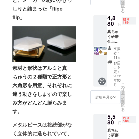
を
い。
選
択
しりと詰まった「flipo
す
る
flip」
4,8
残り
80
189
円
真ちゅ
う研磨
仕上げ1
個
支援
30%OF
者：
F 定価
11人
6,980円
お届
(税込、
素材と形状はアルミと真
け予
送料込
定：
ちゅうの２種類で正方形と
み) 正方
2022
年03
形か六
こ
六角形を用意、それぞれに
月
角形を
の
リ
お選び
タ
違う動きをしますので楽し
ー
下さ
ン
詳細を見る
を
い。
選
み方がどんどん膨らみま
択
す
る
す。
5,5
残り
80
500
円
メタルピースは接続部がな
真ちゅ
く立体的に造られていて、
う研磨