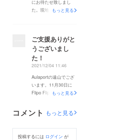
にお待たせ致しまし
た。現地から商品を入
もっと見る
手し、リターン発送の
準備を開始致しまし
た。今週中に発送を完
ご支援ありがと
了する予定でございま
うございまし
す。よろしくお願い申
た！
し上げます。遠山敬一
2021/12/04 11:46
Aulaportの遠山でござ
います。11月30日に
Flipo Flipのプロジェク
もっと見る
トが終了致しました。
78名のご支援を頂き、
コメント
もっと見る
55万円を超える支援金
となりました。ご支援
頂きました皆様、応援
投稿するには
ログイン
が
頂きました皆様に厚く