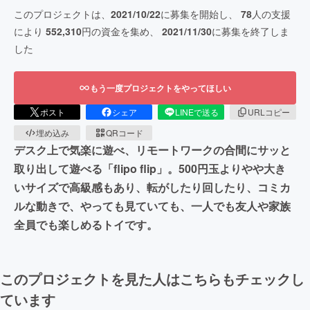
このプロジェクトは、
2021/10/22
に募集を開始し、
78
人の支援
により
552,310
円の資金を集め、
2021/11/30
に募集を終了しま
した
もう一度プロジェクトをやってほしい
ポスト
シェア
LINEで送る
URLコピー
埋め込み
QRコード
デスク上で気楽に遊べ、リモートワークの合間にサッと
取り出して遊べる「flipo flip」。500円玉よりやや大き
いサイズで高級感もあり、転がしたり回したり、コミカ
ルな動きで、やっても見ていても、一人でも友人や家族
全員でも楽しめるトイです。
このプロジェクトを見た人はこちらもチェックし
ています