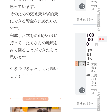
援金額
インイ
持って
2022
身の宣
ものを
最大で
に含ま
ンタ
思っています。
年01
いる人
伝活動
想定し
1ヶ月を
れま
ビュー
こ
月
向けに
にもご
の
ていま
目安に
す。
のツー
そのための交通費や宿泊費
リ
宣伝活
使用く
タ
す。 ※
しま
ル・日
ー
動をし
ださ
ン
イベン
詳細を見る
す。 ※
にできる資金を集めたいん
時など
を
たい方
い！ ※
選
トの内
悪用防
につき
択
に、ぜ
承諾を
す
容は、
です。
止のた
まして
る
ひこの
いただ
地域活
め、募
は、後
100
本のス
完成した本を名刺がわりに
ける場
動系や
集を以
日メー
ポン
,00
合、本
キャリ
下の条
残り3
ルにて
持って、たくさんの地域を
サーに
にクレ
0
ア形成
件に合
円
ご相談
なって
ジット
系など
う方に
させて
みて回ることができたらと
いただ
【本一
を掲載
の分野
限らせ
いただ
きたい
冊】
させて
でお願
ていた
思います！
きま
です！
【めい
いただ
いいた
だきま
す。 ※
本の最
をイベ
きま
しま
す。 ・
支援
インタ
終ペー
ント登
す。備
す。 ※
引きつづきよろしくお願い
この権
者：
ビュー
ジに、
壇者に
考欄
詳細
0人
利を公
の文字
広告を
呼ぶ権
に、掲
します！！！
は、後
序良俗
お届
数は
掲載し
利】 塩
載を希
日メー
け予
に反し
5000
ます。
尻に飛
望され
定：
ルにて
ない形
字〜
スペー
び込ん
2023
るお名
相談さ
で行使
8000字
年04
スの都
で活動
前をご
せてい
してく
程度を
こ
月
合上、
してい
記入く
の
ただき
ださる
目安と
リ
限定４
た時の
ださ
タ
ます。
方 ・地
いたし
ー
名とさ
ことな
い。
ン
※イベン
詳細を見る
域(ここ
ます。
を
せてい
どをイ
（掲載
選
トは基
では、
※執筆に
択
ただき
ベント
された
す
本的に
都会・