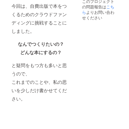
このプロジェクト
のご協
提供の
に自分
今回は、自費出版で本をつ
の問題報告は
こち
力はも
みにな
で賄う
ちろん
りま
ら
よりお問い合わ
・win-
くるためのクラウドファン
します
す。本
せください
winの関
が、ご
のデザ
ディングに挑戦することに
係を築
自身で
イン・
くこと
進めて
製本・
しました。
をお互
いただ
印刷過
いが目
く形に
程にも
指す 関
なんでつくりたいの？
なりま
もちろ
係を意
す。
んご協
味して
どんな本にするの？
力しま
いま
すが、
す。 た
その費
だ、こ
と疑問をもつ方も多いと思
用・企
れに縛
画・制
うので、
られす
作に関
ぎるこ
しては
これまでのことや、私の思
とな
ご自身
く、話
で準備
いを少しだけ書かせてくだ
し合い
を進め
を通し
さい。
ていた
て、具
だく形
体的な
になり
ルール
ます。
は一緒
※目安
に作っ
は、5万
ていき
字〜8万
たいで