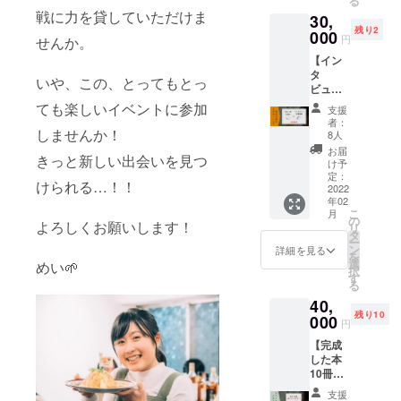
る
ペース
が何を
たりの
戦に力を貸していただけま
30,
を運営
考えて
場所・
残り2
してい
000
いるの
人を紹
円
せんか。
る方に
かの
介しま
【イン
オスス
話、な
す！ ※
タ
メで
どがで
基本的
いや、この、とってもとっ
ビュー
す。 話
きま
に、オ
記事を
題提供
ても楽しいイベントに参加
す。 イ
ンライ
支援
執筆し
に。イ
ベント
ンでの
者：
ま
しませんか！
ンテリ
のパネ
8人
相談を
す！】
アに。
ラーや
想定し
お届
きっと新しい出会いを見つ
【本1
「早川
ゲスト
け予
ていま
冊】 自
芽生」
定：
スピー
す。 ※
けられる…！！
分の活
2022
の紹介
カーの
後日、
年02
動を、
のため
ような
日程と
こ
月
多くの
のツー
の
ものを
ツール
よろしくお願いします！
リ
方に発
ルに。
タ
想定し
につい
ー
信した
お好き
ン
ていま
詳細を見る
ての相
を
い方に
な方法
選
す。 ※
めい🌱
談を
択
オスス
で活用
す
イベン
メール
る
メで
してく
トの内
にてさ
40,
す！ イ
ださ
容は、
せてい
残り10
ンタ
000
い！！
地域活
ただき
円
ビュー
※備考欄
動系や
ます。
【完成
記事を
に、運
キャリ
※紹介後
した本
私が発
営され
ア形成
の活動
10冊
信する
ている
系など
につい
持って
こと
スペー
の分野
て、仲
支援