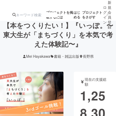
新
ロ
規
グ
会
プロジェクトを掲
はじ
プロジェクト
/
載するには
める
をさがす
イ
員
ン
登
【本をつくりたい！】『いっぽ。〜
録
東大生が「まちづくり」を本気で考
えた体験記〜』
人気のプロ
注目のリ
注目の新着プロ
募集終了が近いプ
もうすぐ公開
ジェクト
ターン
ジェクト
ロジェクト
されます
Mei Hayakawa
書籍・雑誌出版
長野県
アート・写真
音楽
現在の支援総
テクノロジー・ガジェット
ゲーム・サ
額
1,25
映像・映画
書籍・雑誌
8,30
ビジネス・起業
チャレンジ