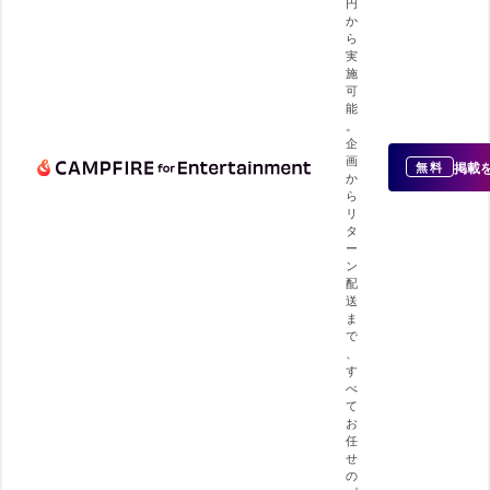
円
か
ら
実
施
可
能
。
企
画
掲載
無料
か
ら
リ
タ
ー
ン
配
送
ま
で
、
す
べ
て
お
任
せ
の