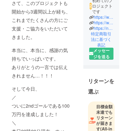
初めてのプ
さて、このプロジェクトも
ロジェクト
開始から3週間以上が経ち、
です
https://www.facebook.com/mei.osampobiyori/
これまでたくさんの方にご
https://www.instagram.com/mei_osampobiyori/
支援・ご協力をいただいて
https://note.com/_mei_mei
特定商取引
きました。
法に基づく
表記
本当に、本当に、感謝の気
メッセー
ジを送る
持ちでいっぱいです。
ありがとうの一言では伝え
きれません…！！！
リターンを
そして今日、
選ぶ
／
ついに2ndゴールである100
目標金額
未達でも
万円を達成しました！
リターン
＼
が届きま
す
(All-in