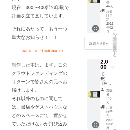
本を一
そんな
者：
冊お届
人にオ
44人
現在、300〜400部の印刷で
け】 現
ススメ
お届
在製作
計画を立て直しています。
です。
け予
中の本
※冊子の
定：
が完成
2022
お届け
年02
それにあたって、もう一つ
したの
はあり
こ
月
ち、一
ません
の
リ
重大なお知らせ！！！
冊お届
※文章を
タ
ー
けしま
閲覧で
ン
詳細を見る
を
す。 ※
きるパ
選
択
備考欄
スワー
す
る
に、差
ド付き
2,0
し支え
URLを
制作した本は、まず、この
のない
00
メール
円
範囲で
にてお
クラウドファンディングの
【一
「学生
知らせ
般】
だとわ
する予
リターンで皆さんの元へお
【完成
かるよ
定で
した本
うな記
届けします。
す。
支援
を一冊
載」を
者：
お届
それ以外のものに関して
お願い
110
け！】
しま
人
は、書店やゲストハウスな
現在製
す。
お届
作中の
（「学
け予
どのスペースにて、置かせ
本が完
定：
校名＋
2022
成した
学年」
ていただけないか飛び込み
年02
のち、
など）
こ
月
一冊お