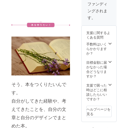
見で
限定一
れを入
催、1-2
ファンディ
所の提
す。 ※
名で、
稿する
時間程
供・宿
ングされま
後日、
文章を
形にな
度を想
泊費の
オンラ
書きま
りま
定して
す。
免除を
インに
す！ 備
す。
いま
お願い
て、ど
考欄
す。 ※
する ・
んな学
に、具
現地ま
その対
支援に関するよ
生にき
体的に
での交
価とし
くある質問
てほし
どのよ
通費
て、自
いの
うな文
は、内
手数料はいく
分が貢
か？を
章を書
容に含
らかかります
献でき
ヒアリ
いてほ
まれま
か？
ること
ングさ
しいか
す。
に全力
せてい
をご記
目標金額に届
で取り
ただい
入くだ
かなかった場
組む ・
たの
さい。
合どうなりま
食費
ち、興
インタ
すか？
は、基
味のあ
ビュー
本的に
そう、本をつくりたいんで
りそう
などを
支援で困った
自分で
な学生
通して
時はどこに相
賄う
す。
をお繋
内容・
談したらいい
（免除
ぎしま
形式を
ですか？
自分がしてきた経験や、考
しても
す。 ※
相談の
らわな
紹介後
のち、
えてきたことを、自分の文
ヘルプページを
い） ・
の活動
執筆に
見る
現地ま
につい
入りま
章と自分のデザインでまと
での交
て、仲
す！ ※
通費は
めた本。
介など
文章の
基本的