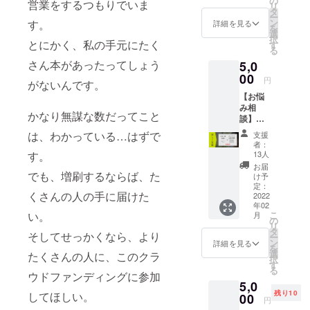
の
※送料込
営業をするつもりでいま
リ
届けし
タ
みで
ー
ます！
ン
す。
す。
詳細を見る
を
手軽に
選
択
とにかく、私の手元にたく
支援し
す
る
たい！
さん本があったってしょう
5,0
と思っ
00
たら迷
円
がないんです。
わずコ
【お悩
レ！！
み相
！ ※送
かなり無謀な数だってこと
談】
料込み
【本1
です。
は、わかっている…はずで
支援
冊】 人
者：
生相
す。
13人
談・日
お届
頃のモ
でも、増刷するならば、た
け予
ヤモヤ
定：
くさんの人の手に届けた
の吐き
2022
年02
出し・
い。
こ
月
恋愛相
の
リ
談・今
タ
そしてせっかくなら、より
ー
日の夜
ン
詳細を見る
を
ご飯を
選
たくさんの人に、このクラ
択
何にす
す
る
るかの
ウドファンディングに参加
5,0
相談…
残り10
してほしい。
なんで
00
円
も聞き