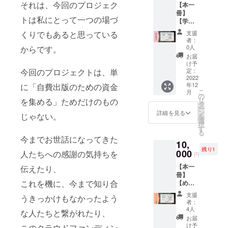
それは、今回のプロジェク
【本一
ます。
冊】
が、解
トは私にとって一つの場づ
【学生
決でき
が関わ
る保証
くりでもあると思っている
支援
れる地
はあり
者：
域を紹
ませ
0人
からです。
介しま
ん。 と
お届
す！】
にか
け予
地域で
今回のプロジェクトは、単
く、1時
定：
活動す
2022
間くら
年12
に「自費出版のための資金
ること
い話し
こ
月
に興味
てみま
の
リ
を集める」ためだけのもの
がある
しょ
タ
ー
けれ
う！ ※
ン
詳細を見る
じゃない。
を
ど、ど
基本的
選
択
うやっ
に、オ
す
る
て関わ
ンライ
今までお世話になってきた
10,
ればい
ンにな
残り1
いかわ
000
りま
人たちへの感謝の気持ちを
円
からな
す。 ※
【本一
伝えたり、
い…と
ビデオ
冊】
いう学
通話の
これを機に、今まで知り合
【めい
生さん
利用
をオン
とお話
ツール
支援
うきっかけもなかったよう
ライン
をし
及び日
者：
イベン
て、 ど
程は別
4人
な人たちと繋がれたり、
トのゲ
んな地
途メー
お届
ストに
域でど
ルにて
け予
このクラウドファンディン