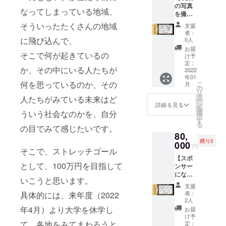
の方
域の課
の写真
学に通
たい、
は、お
題の解
なってしまっている地域、
を撮る
いなが
大学生
名前を
決を目
権利】
ら地方
と一緒
そういったたくさんの地域
ご記入
指す活
支援
【本5
に飛び
に活動
くださ
者：
動をさ
冊】 制
込んだ
に飛び込んで、
してみ
0人
い。）
れてい
作中の
話、ま
たい、
※リター
お届
る方な
そこで何が起きているの
本の表
ちづく
などと
け予
ンお届
どを想
紙にす
りって
定：
思って
けの日
定して
か、その中にいる人たちが
る写真
2022
何？と
いるプ
時につ
いま
年01
がほし
いう問
レイ
きまし
す。
何を思っているのか、その
こ
月
いで
いにつ
の
ヤーさ
ては、
※「オン
リ
す。 ス
いての
タ
ん、お
別途
人たちがみている未来はど
ライン
ー
テキな
話、東
ン
手伝い
詳細を見る
メール
でのイ
を
写真を
大生が
選
ういう社会なのかを、自分
しま
にて調
ンタ
択
撮って
何を考
す
す！ 備
整させ
ビュー
る
くださ
の目でみて感じたいです。
えてい
考欄
ていた
→記事
80,
る方を
るのか
に、簡
だきま
の執筆
残り2
募集し
000
の話、
単で構
す。 ※
円
→私の
そこで、ストレッチゴール
ま
などが
わない
現地(ま
note上
【スポ
す！！
できま
ので
たは最
で公
として、100万円を目指して
ンサー
また、
す。 イ
困って
寄りの
開・拡
になる
完成し
ベント
いるこ
駅・空
いこうと思います。
散」と
権利】
た本を5
のパネ
との記
港・バ
支援
いう流
【本10
冊お届
ラーや
入をお
者：
具体的には、来年度（2022
ス停な
れにな
冊】 地
けしま
ゲスト
2人
願いし
ど)まで
りま
域の活
すの
年4月）より大学を休学し
スピー
ます。
お届
の交通
す。 ※
動に興
で、ぜ
カーの
け予
※居候の
費は支
オンラ
味を
て、各地をみてまわろうと
ひご自
定：
ような
期間は