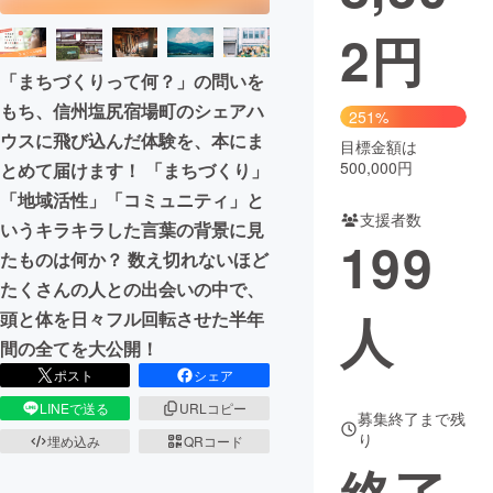
2
円
まちづくり・地域活性化
「まちづくりって何？」の問いを
もち、信州塩尻宿場町のシェアハ
CAMPFIRE for Social Good
CAMPFIRE Creation
251%
ウスに飛び込んだ体験を、本にま
CAMPFIREふるさと納税
machi-ya
コミュニティ
目標金額は
500,000円
とめて届けます！ 「まちづくり」
「地域活性」「コミュニティ」と
支援者数
いうキラキラした言葉の背景に見
199
たものは何か？ 数え切れないほど
たくさんの人との出会いの中で、
人
頭と体を日々フル回転させた半年
間の全てを大公開！
ポスト
シェア
LINEで送る
URLコピー
募集終了まで残
り
埋め込み
QRコード