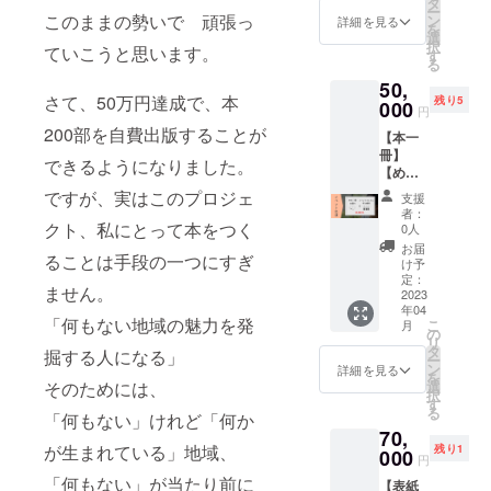
を持っ
タ
希望を
まれま
ー
☆ 2022
このままの勢いで 頑張っ
ていな
ン
ご記入
詳細を見る
す。
を
年4月か
いた
選
くださ
択
ていこうと思います。
ら、大
め、公
す
い。 ※
る
学を休
共交通
対象
50,
学した
機関で
は、あ
さて、50万円達成で、本
残り5
いと
000
辿り着
る地域
円
思って
けない
（ここ
200部を自費出版することが
【本一
いま
ところ
では、
冊】
す。
からは
都会・
できるようになりました。
【めい
もっと
最寄り
田舎関
をイベ
もっと
の駅な
ですが、実はこのプロジェ
係な
支援
ントの
たくさ
どへお
く、あ
者：
ゲスト
クト、私にとって本をつく
んの地
迎えに
0人
る単位
に呼べ
域を見
来てほ
を持っ
お届
ることは手段の一つにすぎ
る権
た
しい…
け予
た場所
利】 塩
い…！
定：
です。
という
ません。
尻に飛
2023
！！ 何
※備考欄
意味で
年04
び込ん
か活動
に運営
「地
「何もない地域の魅力を発
こ
月
で活動
をして
の
されて
域」と
リ
してい
いて人
タ
いるス
掘する人になる」
いう言
ー
た時の
手が足
ン
ペース
詳細を見る
葉を
を
ことな
りな
そのためには、
選
のお名
使って
択
どをイ
い、地
す
前の記
いま
る
「何もない」けれど「何か
ベント
域の課
入をお
す）に
70,
でお話
題に対
願いし
根ざし
が生まれている」地域、
残り1
ししま
000
して真
ます。
た活
円
す！ 東
剣に取
（個人
動、地
「何もない」が当たり前に
【表紙
京の大
り組み