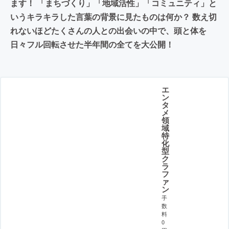
ます！ 「まちづくり」「地域活性」「コミュニティ」と
いうキラキラした言葉の背景に見たものは何か？ 数え切
れないほどたくさんの人との出会いの中で、頭と体を
日々フル回転させた半年間の全てを大公開！
エ
ン
タ
メ
領
域
特
化
型
ク
ラ
フ
ァ
ン
手
数
料
0