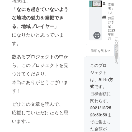
将来は、
てくれ
【本1
使って
想定し
る方 ・
支援
る学生
冊】 自
いま
ていま
「なにも起きていないよう
者：
上記の
が現れ
伝を残
す。）
す。 ※
1人
ような
るか
した
な地域の魅力を発掘でき
で活動
イベン
お届
活動を
も…！
い、活
してい
トの内
け予
「一緒
る、地域プレイヤー」
という
動記を
る方、
容は、
定：
に」進
か、私
書きた
2023
地域の
地域活
めてく
になりたいと思っていま
年01
が頑
い、イ
課題解
動系や
れる方
こ
月
張って
ンタ
決に取
キャリ
の
・何ら
す。
リ
見つけ
ビュー
り組ん
ア形成
タ
かの方
ー
ます。
記事に
でいる
系など
ン
詳細を見る
法で、
を
学生
してほ
方」な
の分野
選
数あるプロジェクトの中か
収益を
択
に、イ
しい…
どを想
でお願
す
得てい
る
ンター
発信し
定して
いいた
ら、このプロジェクトを見
このプロ
る方 ま
ンに来
たいこ
いま
しま
た、こ
ジェクト
つけてくださり、
てほし
とがあ
す。 ※
す。 ※
こにお
い、新
るけれ
白黒・
詳細
は、
All-In方
ける
本当にありがとうございま
しいプ
ど、忙
目安は
は、後
「居
式
です。
ロジェ
しくて
7cm×1
日メー
候」の
す！
クトに
なかな
0cmの
ルにて
目標金額に
定義と
関わっ
か文章
長方形
相談さ
して
関わらず、
てほし
を書く
※広告
せてい
ぜひこの文章を読んで、
は、 ・
い、そ
時間が
データ
ただき
2021/12/25
（特に
んな思
ない、
をご自
ます。
応援していただけたらと思
宿泊業
23:59:59
ま
いを
そんな
身で
※イベン
を営ん
持って
方にお
います…！
作って
トは基
でに集まっ
でいる
いる
すすめ
いただ
本的に
方で）
た金額が
方、必
です。
き、そ
対面開
宿泊場