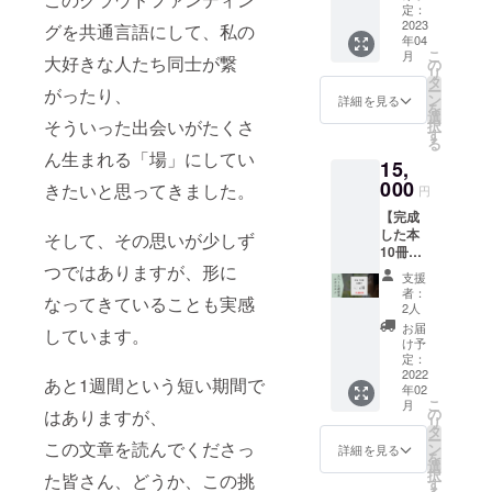
呼べる
んなこ
定：
調整さ
権利】
2023
とがで
グを共通言語にして、私の
せて頂
年04
塩尻に
きるの
きま
こ
月
大好きな人たち同士が繋
飛び込
かを一
の
す。 ※
リ
んで活
緒に考
タ
リター
ー
がったり、
動して
えま
ン
ンの有
詳細を見る
を
いた時
す！ 紹
選
効期限
そういった出会いがたくさ
択
のこと
介でき
す
は、
る
などを
る場
2022年
ん生まれる「場」にしてい
15,
イベン
所・人
8月末日
トでお
000
は長野
きたいと思ってきました。
といた
円
話しし
県にゆ
しま
【完成
ます！
かりが
す。
した本
東京の
そして、その思いが少しず
ある人
10冊送
大学に
が多い
つではありますが、形に
りま
通いな
かと思
支援
す！】
がら地
います
者：
なってきていることも実感
ゲスト
方に飛
が、今
2人
ハウ
び込ん
まで私
お届
しています。
ス・
だ話、
が知り
け予
シェア
まちづ
定：
合って
ハウ
2022
くりっ
きた
あと1週間という短い期間で
年02
ス・カ
て何？
数々の
こ
月
フェ・
という
の
はありますが、
素敵な
リ
コワー
問いに
タ
方の中
ー
キン
この文章を読んでくださっ
ついて
ン
から、
詳細を見る
を
グ…な
の話、
選
あなた
択
た皆さん、どうか、この挑
ど、ス
東大生
す
にぴっ