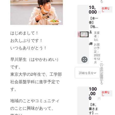
は、1ヶ
る
ます！
でお話
くない
対面開
田舎関
月程度
10,
※備考欄
ししま
場合、
催、2-4
係な
在庫な
のお時
に、ス
す！ 東
000
その旨
し
時間程
く、一
円
間をい
ポン
京の大
をご記
度を想
つの単
ただく
【本一
サー名
学に通
入くだ
定して
位を
場合が
冊】
を正式
いなが
さ
いま
持った
ござい
【地域
名称で
ら地方
い。）
す。 ※
場所と
ます。
で活動
ご記入
に飛び
※ポート
はじめまして！
現地ま
して
支援
したい
くださ
込んだ
レート
での交
者：
「地
学生を
い。 ※
話、ま
お久しぶりです！
をイ
3人
通費
域」と
紹介し
対象
ちづく
メージ
は、内
お届
いう言
いつもありがとう！
ま
は、
りって
してい
け予
容に含
葉を
す！】
「地域
何？と
定：
ます。
まれま
使って
地域活
2022
（ここ
いう問
※2022
す。
います)
早川芽生（はやかわ めい）
年12
動団体
では、
いにつ
年1月中
を盛り
こ
月
のこと
都会・
いての
の
に対応
上げ
です。
リ
を、地
田舎関
話、東
タ
してい
る・地
ー
域で活
係な
大生が
ン
ただけ
詳細を見る
東京大学の2年生で、工学部
域にあ
を
動した
く、一
何を考
選
る方に
る課題
択
い学生
つの単
えてい
す
社会基盤学科に進学予定で
お願い
を解決
る
に紹介
位を
るのか
いたし
するな
100
しま
す。
持った
の話、
ます。
どと
す！ こ
,00
場所と
などが
在庫な
いった
し
れを
して
できま
0
活動の
円
地域のことやコミュニティ
きっか
「地
す。 イ
中で、
けに、
【本、
域」と
ベント
人手を
のことに興味があって、
飛び込
書きま
いう言
の主登
必要と
んでき
す】
葉を
壇者を
してい