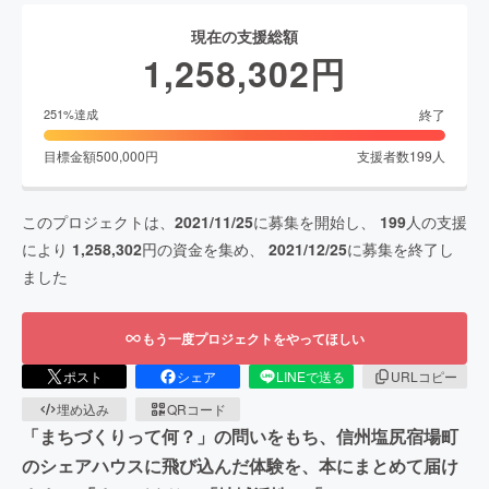
現在の支援総額
1,258,302
円
終了
251
%達成
目標金額
500,000
円
支援者数
199
人
このプロジェクトは、
2021/11/25
に募集を開始し、
199
人の支援
により
1,258,302
円の資金を集め、
2021/12/25
に募集を終了し
ました
もう一度プロジェクトをやってほしい
ポスト
シェア
LINEで送る
URLコピー
埋め込み
QRコード
「まちづくりって何？」の問いをもち、信州塩尻宿場町
のシェアハウスに飛び込んだ体験を、本にまとめて届け