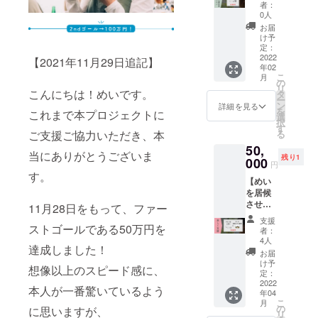
会いに
で、 こ
スのお
でお願
者：
介など
行きま
れから
名前の
0人
いいた
のご協
す！】
様々な
記載を
しま
お届
力はも
私が本
地域に
お願い
け予
す。 ※
ちろん
を持っ
飛び込
定：
しま
詳細
します
て、直
2022
んで、
【2021年11月29日追記】
す。い
は、後
が、ご
年02
接お届
関係性
つか行
日メー
自身で
こ
月
けしま
を築い
の
きま
ルにて
進めて
リ
す。 た
こんにちは！めいです。
ていく
タ
す…！
相談さ
いただ
ー
くさん
私を介
ン
（個人
詳細を見る
せてい
く形に
を
これまで本プロジェクトに
語り合
して、
選
の方
ただき
なりま
択
いま
他の地
す
は、お
ます。
す。
ご支援ご協力いただき、本
る
しょ
域で活
名前を
※イベン
50,
う。 リ
動して
ご記入
トは基
当にありがとうございま
残り1
ターン
000
いる方
くださ
本的に
円
として
にあな
い。）
す。
オンラ
【めい
は、半
たの思
※送料込
イン開
を居候
日〜一
いを伝
みで
催、2-4
させる
日の交
11月28日をもって、ファー
えるこ
す。
時間程
権利】
流を想
とがで
度を想
支援
【本5
ストゴールである50万円を
定して
きま
者：
定して
冊】 ☆
いま
す！ ※
4人
いま
達成しました！
こちら
す。 基
備考欄
お届
す。 ※
の説明
本的に
に、大
け予
現地ま
想像以上のスピード感に、
書きを
どこへ
定：
まかな
での交
「必
2022
でも行
インタ
本人が一番驚いているよう
通費
年04
ず」お
きます
ビュー
は、内
こ
月
読みく
が、車
の
内容の
に思いますが、
容に含
リ
ださい