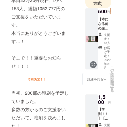
本日23時20分現在、のべ
方式)
153人、総額1052,777円の
500
円
ご支援をいただいていま
【本に
なる前
す。
の原稿
本当にありがとうございま
を全文
支援
公
者：
す…！
開！】
13人
本の出
お届
版に際
け予
して泣
定：
そこで！！重要なお知ら
く泣く
2022
年02
削った
せ！！！
こ
月
文章も
の
リ
含め
タ
ー
た、
ン
詳細を見る
を
Long
選
択
バー
す
る
ジョン
当初、200部の印刷を予定し
1,5
の原稿
ていました。
を公開
00
円
しま
多数の方からのご支援をい
【学
す！ 少
割！！
額でも
ただいて、増刷を決めまし
】【完
支援し
成した
たい！
た！
支援