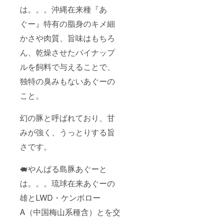
開封し
は。。。沖縄在来種『あ
た場合
はお早
ぐー』特有の脂身のキメ細
めに召
し上が
かさや肉質、旨味はもちろ
り下さ
い。 添
ん、乾燥させたパイナップ
加物：
なし ア
ルを飼料で与えることで、
レル
ギー表
独特の臭みもないあぐーの
示：な
こと。
し
幻の豚と呼ばれており、甘
みが強く、うっとりする旨
さです。
🐖やんばる島豚あぐーと
は。。。琉球在来あぐーの
雄とLWD・ケンボロー
A（中国梅山系種含）とを交