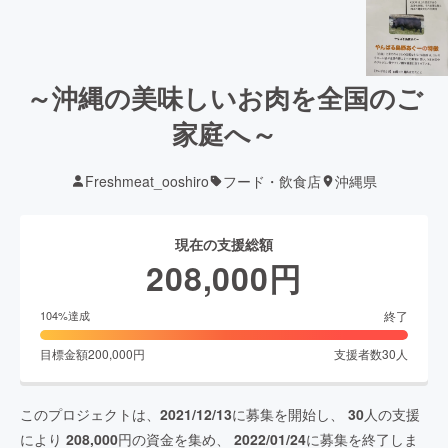
～沖縄の美味しいお肉を全国のご
家庭へ～
Freshmeat_ooshiro
フード・飲食店
沖縄県
現在の支援総額
208,000
円
終了
104
%達成
目標金額
200,000
円
支援者数
30
人
このプロジェクトは、
2021/12/13
に募集を開始し、
30
人の支援
により
208,000
円の資金を集め、
2022/01/24
に募集を終了しま