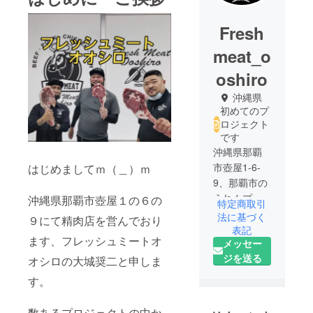
Fresh
meat_o
oshiro
沖縄県
初めてのプ
ロジェクト
です
沖縄県那覇
市壺屋1-6-
はじめましてｍ（＿）ｍ
9、那覇市の
うれんプラ
沖縄県那覇市壺屋１の６の
特定商取引
ザ近くにて
法に基づく
９にて精肉店を営んでおり
精肉店を営
表記
ます、フレッシュミートオ
メッセー
んでおりま
ジを送る
す、フレッ
オシロの大城奨二と申しま
シュミート
す。
オオシロと
申します。
数あるプロジェクトの中か