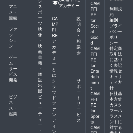
ジ
CAM
アカデミー
アニ
ス
利用規
PFI
メ・
ポ
約
RE
漫画
ー
CA
説
細則
for
ツ
MP
明
プライ
Soci
ファ
映
FI
会
バシー
al
ッ
像
RE
・
ポリ
Goo
ショ
・
ア
相
シー
d
ン
映
カ
談
特定商
CAM
画
デ
会
取引法
PFI
ゲー
書
ミ
に基づ
RE
ム・
籍
ー
く表記
for
サー
・
と
情報セ
Ente
ビス
雑
は
キュリ
rtain
開発
誌
ク
サ
ティ方
men
出
ラ
ポ
針
t
版
ウ
ー
反社基
CAM
ビジ
ビ
ド
ト
本方針
PFI
ネ
ュ
フ
サ
カスタ
RE
ス・
ー
ァ
ー
マーハ
for
起業
テ
ン
ビ
ラスメ
Spor
ィ
デ
ス
ントに
ts
ー
ィ
対する
CAM
・
ン
考え方
PFI