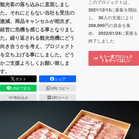
このプロジェクトは、
観光客の落ち込みに直面しまし
2021/12/13
に募集を開始
た。それにともない当社も受注の
し、
30
人の支援により
激減、商品キャンセルが相次ぎ、
208,000
円の資金を集
経営に危機を感じる事となりまし
め、
2022/01/24
に募集を
た。繰り返される観光危機にどう
終了しました
向き合うかを考え、プロジェクト
を立ち上げる事にしました。どう
もう一度プロジェク
トをやってほしい
かご支援よろしくお願い致しま
す。
ポスト
シェア
LINEで送る
URLコピー
埋め込み
QRコード