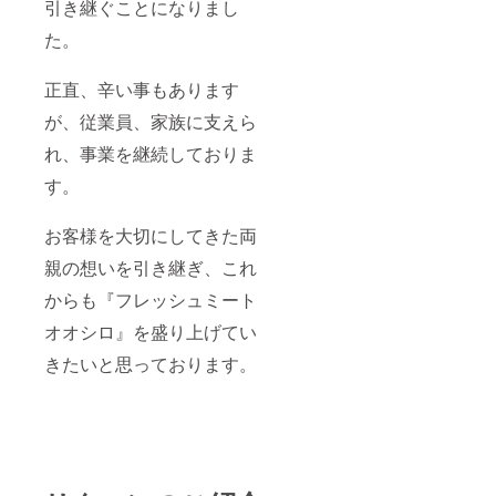
めに召
引き継ぐことになりまし
し上が
り下さ
た。
い。 添
加物：
正直、辛い事もあります
なし ア
レル
が、従業員、家族に支えら
ギー表
示：な
れ、事業を継続しておりま
し やん
ばる島
す。
豚あ
ぐー
（ロー
お客様を大切にしてきた両
ス・豚
親の想いを引き継ぎ、これ
バラ200
ｇ） ☆
からも『フレッシュミート
臭みが
なく、
オオシロ』を盛り上げてい
甘みを
しっか
きたいと思っております。
り感じ
られる
旨さ 名
称：や
んばる
島豚あ
ぐー 原