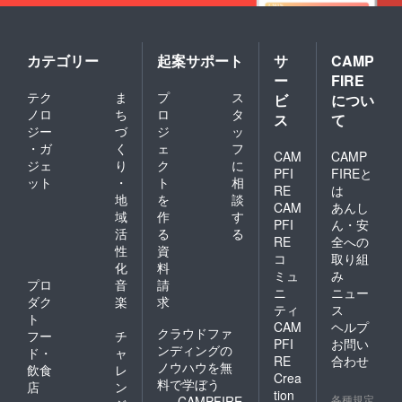
カテゴリー
起案サポート
サ
CAMP
ー
FIRE
テク
ま
プ
ス
ビ
につい
ノロ
ち
ロ
タ
ス
て
ジー
づ
ジ
ッ
・ガ
く
ェ
フ
CAM
CAMP
ジェ
り
ク
に
PFI
FIREと
ット
・
ト
相
RE
は
地
を
談
CAM
あんし
域
作
す
PFI
ん・安
活
る
る
RE
全への
性
資
コ
取り組
化
料
ミュ
み
プロ
音
請
ニ
ニュー
ダク
楽
求
ティ
ス
ト
CAM
ヘルプ
クラウドファ
フー
チ
PFI
お問い
ンディングの
ド・
ャ
RE
合わせ
ノウハウを無
飲食
レ
Crea
料で学ぼう
店
ン
tion
各種規定
CAMPFIRE