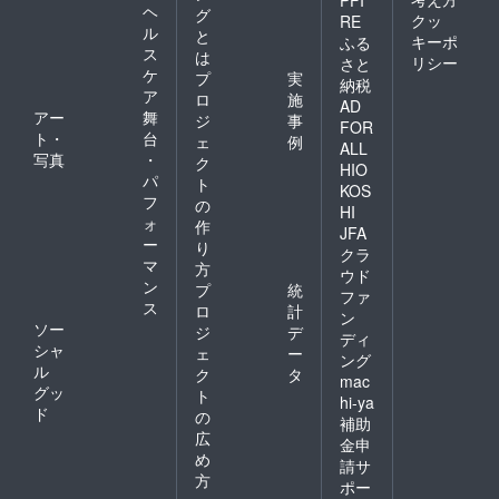
ヘ
グ
クッ
RE
ル
と
キーポ
ふる
ス
は
リシー
さと
ケ
プ
実
納税
ア
ロ
施
AD
アー
舞
ジ
事
FOR
ト・
台
ェ
例
ALL
写真
・
ク
HIO
パ
ト
KOS
フ
の
HI
ォ
作
JFA
ー
り
クラ
マ
方
ウド
ン
プ
統
ファ
ス
ロ
計
ン
ソー
ジ
デ
ディ
シャ
ェ
ー
ング
ル
ク
タ
mac
グッ
ト
hi-ya
ド
の
補助
広
金申
め
請サ
方
ポー