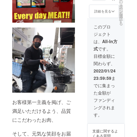
/24から
す。
の
リ
発送致
タ
ー
しま
ン
詳細を見る
を
また、ご家
す。）
選
択
☆彡お
す
庭への配達
る
礼メッ
このプロ
も致しま
セージ
ジェクト
す。
パイ
ナップ
は、
All-In方
ルあ
鮮度や美味
式
です。
ぐー
（ロー
しさにこだ
目標金額に
ス・豚
わったお肉
関わらず、
バラ200
の配達を県
ｇ） ☆
2022/01/24
幻の
内全域、ま
23:59:59
ま
豚！甘
た県外へ発
みがあ
でに集まっ
送致しま
り、
た金額が
うっと
す。
りする
ファンディ
お客様第一主義を掲げ、ご
やわら
ングされま
かさ 名
豊富なバリ
満足いただけるよう、品質
称：パ
す。
エーション
イナッ
にこだわったお肉、
をご用意し
プルあ
ぐー 原
ておりま
支援に関するよ
材料
そして、元気な笑顔をお届
す。お客様
くある質問