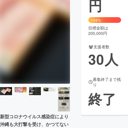
円
まちづくり・地域活性化
104%
目標金額は
CAMPFIRE for Social Good
CAMPFIRE Creation
200,000円
CAMPFIREふるさと納税
machi-ya
コミュニティ
支援者数
30
人
募集終了まで残
り
終了
新型コロナウイルス感染症により
沖縄も大打撃を受け、かつてない