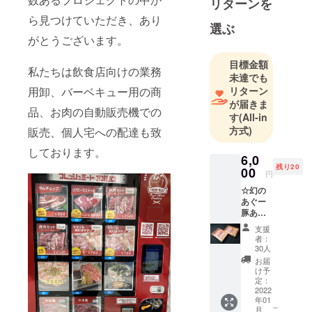
リターンを
ら見つけていただき、あり
選ぶ
新鮮で美味
がとうございます。
しいお食事
目標金額
を楽しんで
私たちは飲食店向けの業務
未達でも
頂けるよう
用卸、バーベキュー用の商
リターン
に、配達を
が届きま
品、お肉の自動販売機での
中心に営業
す
(All-in
方式)
していま
販売、個人宅への配達も致
す。
しております。
6,0
残り20
00
円
主に、飲食
☆幻の
店の配達を
あぐー
承っており
豚あじ
ます。
わい
支援
セット
者：
☆ （リ
30人
BBQのご注
ターン
お届
文、配達、
商品の
け予
お届け
定：
器具貸し出
は
2022
し、承りま
年01
2022/01
こ
月