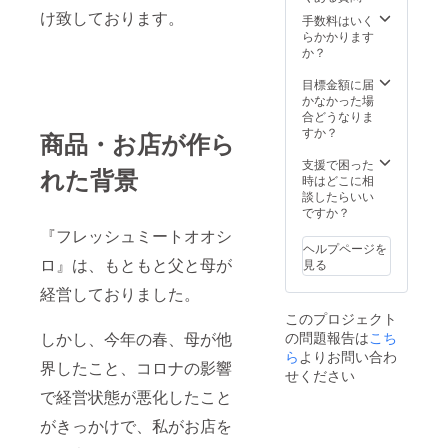
名：県
け致しております。
のご要望に
産あ
手数料はいく
ぐー豚
らかかります
柔軟にしま
原料原
か？
す。
産地：
沖縄県
目標金額に届
八重瀬
かなかった場
配達を行う
町 内容
合どうなりま
スタッフも
量：
すか？
商品・お店が作ら
ロース
丁寧で親切
200ｇ・
支援で困った
なメンバー
れた背景
豚バラ
時はどこに相
です。
200ｇ
談したらいい
保存方
ですか？
スポーツの
法：冷
『フレッシュミートオオシ
好きなス
凍保存
ヘルプページを
20日。
タッフの集
ロ』は、もともと父と母が
見る
召し上
まりで、信
がる前
経営しておりました。
頼できる仲
に冷蔵
このプロジェクト
保存願
間です。
の問題報告は
こち
しかし、今年の春、母が他
いま
す。解
ら
よりお問い合わ
界したこと、コロナの影響
凍後、
せください
または
で経営状態が悪化したこと
開封し
た場合
がきっかけで、私がお店を
はお早