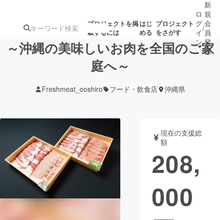
新
ロ
規
グ
会
プロジェクトを掲
はじ
プロジェクト
/
載するには
める
をさがす
イ
員
ン
登
～沖縄の美味しいお肉を全国のご家
録
庭へ～
人気のプロ
注目のリ
注目の新着プロ
募集終了が近いプ
もうすぐ公開
Freshmeat_ooshiro
フード・飲食店
沖縄県
ジェクト
ターン
ジェクト
ロジェクト
されます
アート・写真
音楽
現在の支援総
額
208,
テクノロジー・ガジェット
ゲーム・サ
000
映像・映画
書籍・雑誌
ビジネス・起業
チャレンジ