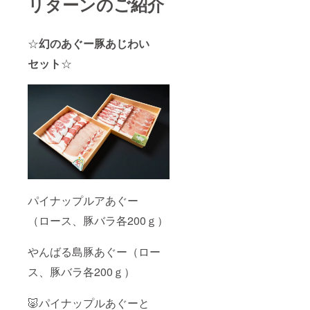
リターンのご紹介
材料
名：県
産あ
ぐー豚
☆
幻のあぐー豚あじわい
原料原
産地：
セット
☆
沖縄県
北部
（やん
ばる）
内容
量：
ロース
200ｇ・
豚バラ
200ｇ
保存方
法：冷
パイナップルアあぐー
凍保存
20日。
（ロース、豚バラ各200ｇ）
召し上
がる前
に冷蔵
やんばる島豚あぐー（ロー
保存願
いま
ス、豚バラ各200ｇ）
す。解
凍後、
または
🐷パイナップルあぐーと