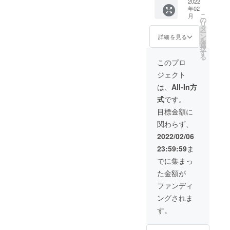
礼の手
2022
に入れ
年02
紙 限定
てお届
こ
月
5個 一
けしま
の
リ
般販売
す。小
タ
ー
価格
児科医
ン
詳細を見る
を
23,650
が発案
選
択
円（税
したお
す
る
込・送
薬バッ
このプロ
料無
グにも
ジェクト
料） ※
なるミ
実際の
ニエコ
は、
All-In方
色味は
バッ
式
です。
ディス
グ。ポ
プレイ
ケット
目標金額に
や写真
は、タ
関わらず、
撮影環
イで作
境によ
られた
2022/02/06
り違っ
バ
23:59:59
ま
て見え
ティッ
る場合
クプリ
でに集まっ
があり
ントに
た金額が
ます。
なって
いま
ファンディ
す。日
ングされま
常の薬
の管理
す。
にも、
通院に