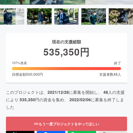
現在の支援総額
535,350
円
終了
107
%達成
目標金額
500,000
円
支援者数
48
人
このプロジェクトは、
2021/12/28
に募集を開始し、
48
人の支援
により
535,350
円の資金を集め、
2022/02/06
に募集を終了しま
した
もう一度プロジェクトをやってほしい