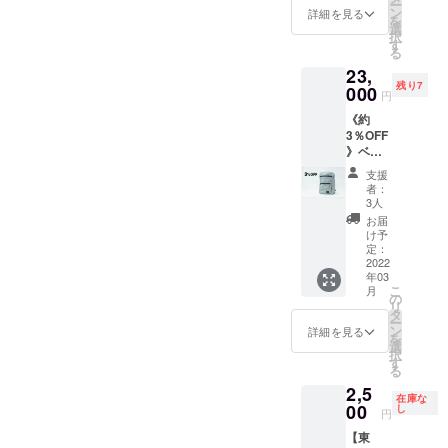
ー
円（税
ン
詳細を見る
を
込・送
選
択
料無
す
る
料） ※
23,
実際の
残り7
色味は
000
円
ディス
《約
プレイ
3％OFF
や写真
》ベビ
撮影環
サポ
境によ
支援
バッ
り違っ
者：
グ グ
て見え
3人
レー1個
る場合
お届
＋ お礼
があり
け予
の手紙
ます。
定：
一般販
2022
年03
売価
こ
月
格
の
リ
23,650
タ
ー
円（税
ン
詳細を見る
を
込・送
選
択
料無
す
る
料） ※
2,5
実際の
在庫な
色味は
00
し
円
ディス
【東
プレイ