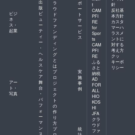
出
ラ
ポ
針
t
版
ウ
ー
反社基
CAM
ビジ
ビ
ド
ト
本方針
PFI
ネ
ュ
フ
サ
カスタ
RE
ス・
ー
ァ
ー
マーハ
for
起業
テ
ン
ビ
ラスメ
Spor
ィ
デ
ス
ントに
ts
ー
ィ
対する
CAM
・
ン
考え方
PFI
ヘ
グ
クッ
RE
ル
と
キーポ
ふる
ス
は
リシー
さと
ケ
プ
実
納税
ア
ロ
施
AD
アー
舞
ジ
事
FOR
ト・
台
ェ
例
ALL
写真
・
ク
HIO
パ
ト
KOS
フ
の
HI
ォ
作
JFA
ー
り
クラ
マ
方
ウド
ン
プ
統
ファ
ス
ロ
計