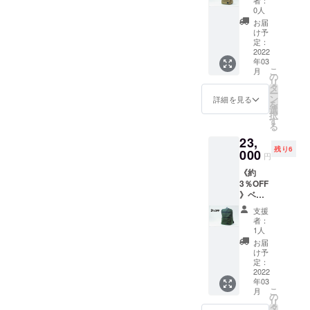
者：
や写真
グ
て見え
0人
撮影環
ベー
る場合
お届
境によ
ジュ1個
があり
け予
り違っ
＋ お礼
ます。
定：
て見え
の手紙
2022
る場合
年03
一般販
があり
こ
月
売価
の
ます。
リ
格
タ
ー
23,650
ン
詳細を見る
を
円（税
選
択
込・送
す
る
料無
23,
料） ※
残り6
実際の
000
円
色味は
《約
ディス
3％OFF
プレイ
》ベビ
や写真
サポ
撮影環
支援
バッ
境によ
者：
グ
り違っ
1人
カーキ1
て見え
お届
個 ＋ お
る場合
け予
礼の手
があり
定：
紙 一般
2022
ます。
年03
販売価
こ
月
格
の
リ
23,650
タ