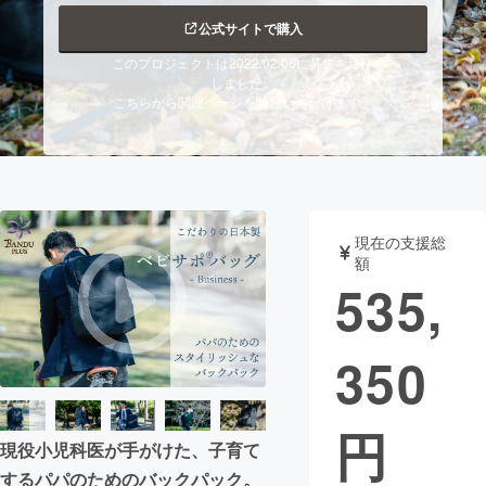
公式サイトで購入
まちづくり・地域活性化
このプロジェクトは2022/02/06に募集を終了
しました。
こちらから関連ページを閲覧いただけます。
CAMPFIRE for Social Good
CAMPFIRE Creation
CAMPFIREふるさと納税
machi-ya
コミュニティ
現在の支援総
額
535,
350
円
現役小児科医が手がけた、子育て
するパパのためのバックパック。