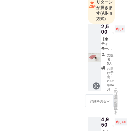
リターン
の手芸品
が届きま
フェアト
す
(All-in
レード
方式)
ショップ
2,5
【BANDU
残り2
00
円
PLUS】を
【東
2010年にス
ティ
モール
タート。
産フェ
支援
アト
者：
レード
5人
コー
お届
ヒー15
け予
個 ＋ ミ
定：
ニエコ
2022
年04
バッグ
こ
月
１個 ＋
の
リ
お礼の
タ
ー
手紙】
ン
詳細を見る
を
ご好評
選
択
につ
す
る
き、限
4,9
定7個で
残り40
追加し
50
円
まし