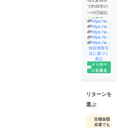
で約32年の
べ10万組以
上の親子を
https://www.bandu-plus.com/
診てきた小
https://www.instagram.com/bandu_plus/
児科専門
https://www.facebook.com/banduplus
https://bandu-plus.hp.peraichi.com/baby-support
医。
https://www.asahi.com/articles/ASQ1D73NJQ14OIPE00N.html
アジア保健
特定商取引
研修所
法に基づく
（AHI）の創
表記
設者である
メッセー
父・川原啓
ジを送る
美と共に訪
れたインド
での出会い
リターンを
を通じて、
アジアの
選ぶ
人々と関わ
る仕事にも
目標金額
関心を持
未達でも
ち、アジア