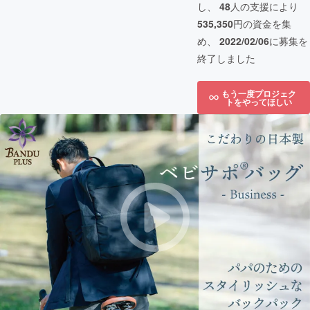
し、
48
人の支援により
535,350
円の資金を集
め、
2022/02/06
に募集を
終了しました
もう一度プロジェク
トをやってほしい