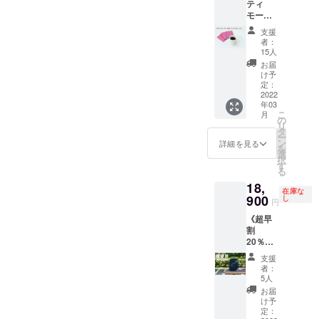
ティ
や写真
モール
撮影環
産フェ
境によ
支援
アト
り違っ
者：
レード
て見え
15人
コー
る場合
お届
ヒー15
があり
け予
個 ＋ ミ
ます。
定：
ニエコ
2022
年03
バッグ
こ
月
１個 ＋
の
リ
お礼の
タ
ー
手紙】
ン
詳細を見る
を
東ティ
選
択
モール
す
る
産フェ
18,
アト
在庫な
レード
900
し
円
コー
《超早
ヒーを
割
焙煎し
20％OF
たド
F》ベビ
リップ
支援
サポ
バッグ
者：
バッ
を15
5人
グ ブ
個、ミ
お届
ラック1
ニエコ
け予
個 ＋ お
バッグ
定：