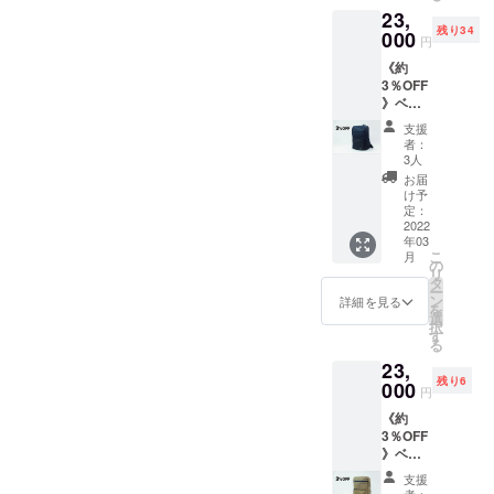
してく
13×25c
23,
込・送
ださ
m（２
残り34
料無
000
い。 ※
個） ※
円
料） ※
柄の見
コー
《約
実際の
え方は
ヒーの
3％OFF
色味は
生地の
パッ
》ベビ
ディス
使用箇
ケージ
サポ
プレイ
所によ
は実際
支援
バッ
や写真
り異な
者：
にお届
グ ブ
撮影環
3人
りま
けする
ラック1
境によ
す。ま
お届
ものと
個 ＋ お
り違っ
け予
た、実
は異な
礼の手
て見え
定：
際の色
りま
紙 一般
2022
る場合
味は
す。 ※
年03
販売価
があり
ディス
ポケッ
こ
月
格
ます。
の
プレイ
トの柄
リ
23,650
タ
や写真
の見え
ー
円（税
ン
詳細を見る
撮影環
方は生
を
込・送
選
境によ
地の使
択
料無
す
り違っ
用箇所
る
料） ※
て見え
により
23,
実際の
る場合
異なり
残り6
色味は
000
があり
円
ます。
ディス
ます。
また、
《約
プレイ
実際の
3％OFF
や写真
色味は
》ベビ
撮影環
ディス
サポ
境によ
支援
プレイ
バッ
り違っ