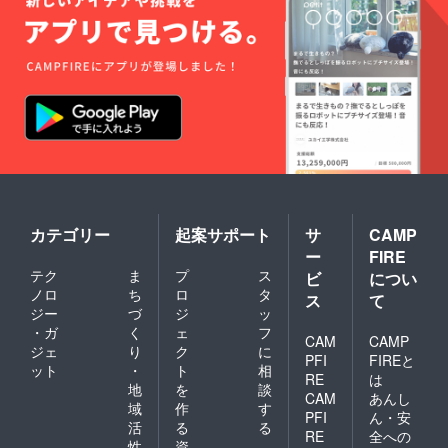
カテゴリー
起案サポート
サ
CAMP
ー
FIRE
テク
ま
プ
ス
ビ
につい
ノロ
ち
ロ
タ
ス
て
ジー
づ
ジ
ッ
・ガ
く
ェ
フ
CAM
CAMP
ジェ
り
ク
に
PFI
FIREと
ット
・
ト
相
RE
は
地
を
談
CAM
あんし
域
作
す
PFI
ん・安
活
る
る
RE
全への
性
資