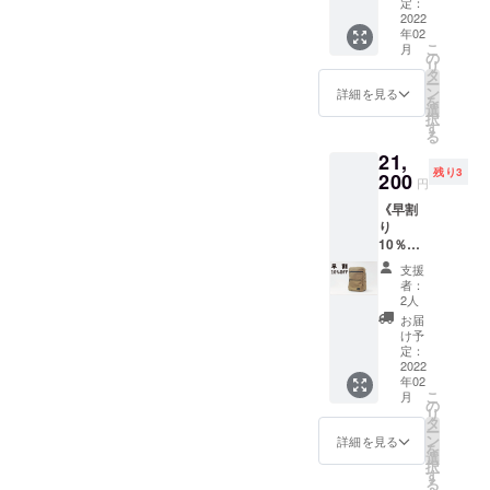
礼の手
人気商
定：
グ。ポ
紙 限定
2022
品と
ケット
年02
5個 一
BANDU
は、タ
こ
月
般販売
PLUSが
の
イで作
リ
価格
コラ
タ
られた
ー
23,650
ボ。 東
ン
バ
詳細を見る
を
円（税
ティ
選
ティッ
択
込・送
モール
す
クプリ
る
料無
産フェ
ントに
21,
料） ※
アト
なって
残り3
実際の
200
レード
いま
円
色味は
コー
す。日
《早割
ディス
ヒーを
常の薬
り
プレイ
焙煎し
の管理
10％OF
や写真
たド
にも、
F》ベビ
撮影環
リップ
通院に
支援
サポ
境によ
パック
も便
者：
バッ
り違っ
を3個も
2人
利！
グ
て見え
一緒に
【エコ
お届
ベー
る場合
お届け
け予
バッグ
ジュ1個
があり
定：
しま
サイ
＋ お礼
2022
ます。
す。 ※
ズ】
年02
の手紙
デザイ
本体部
こ
月
限定5個
の
ンのタ
分：約
リ
一般販
タ
イプを
29×31.5
ー
売価
ン
オプ
詳細を見る
cm ポ
を
格
選
ション
ケッ
択
23,650
す
で選択
ト：約
る
円（税