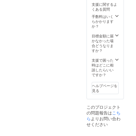
も便
支援に関するよ
利！
くある質問
【エコ
バッグ
手数料はいく
サイ
らかかります
ズ】
か？
本体部
分：約
目標金額に届
29×31.5
かなかった場
cm ポ
合どうなりま
ケッ
すか？
ト：約
13×25c
支援で困った
m（２
時はどこに相
個） ※
談したらいい
コー
ですか？
ヒーの
パッ
ヘルプページを
ケージ
見る
は実際
にお届
けする
このプロジェクト
ものと
の問題報告は
こち
は異な
ら
よりお問い合わ
りま
す。 ※
せください
ポケッ
トの柄