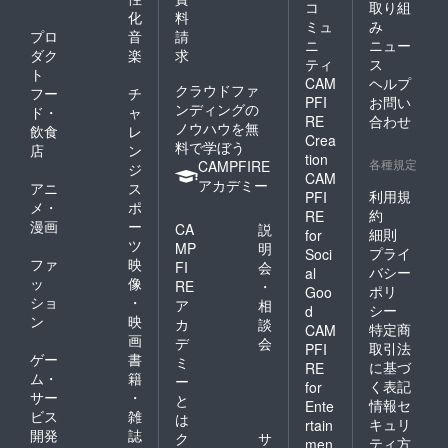
コ
取り組
化
料
ミュ
み
プロ
音
請
ニ
ニュー
ダク
楽
求
ティ
ス
ト
CAM
ヘルプ
クラウドファ
フー
チ
PFI
お問い
ンディングの
ド・
ャ
RE
合わせ
ノウハウを無
飲食
レ
Crea
料で学ぼう
店
ン
tion
各種規定
CAMPFIRE
ジ
CAM
アカデミー
アニ
ス
利用規
PFI
メ・
ポ
約
RE
漫画
ー
CA
説
細則
for
ツ
MP
明
プライ
Soci
ファ
映
FI
会
バシー
al
ッ
像
RE
・
ポリ
Goo
ショ
・
ア
相
シー
d
ン
映
カ
談
特定商
CAM
画
デ
会
取引法
PFI
ゲー
書
ミ
に基づ
RE
ム・
籍
ー
く表記
for
サー
・
と
情報セ
Ente
ビス
雑
は
キュリ
rtain
開発
誌
ク
サ
ティ方
men