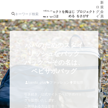
新
ロ
規
グ
会
プロジェクトを掲
はじ
プロジェクト
/
載するには
める
をさがす
イ
員
ン
登
録
人気のプロ
注目のリ
注目の新着プロ
募集終了が近いプ
もうすぐ公開
パパのためのスタイ
ジェクト
ターン
ジェクト
ロジェクト
されます
リッシュなバック
パック 〜その名は、
アート・写真
音楽
ベビサポバッグ
テクノロジー・ガジェット
ゲーム・サ
bandu_plus
ファッション
愛知県
映像・映画
書籍・雑誌
引き続き、公式サイトでベビサポバッ
グを販売いたします。
ビジネス・起業
チャレンジ
ご興味ある方は是非！