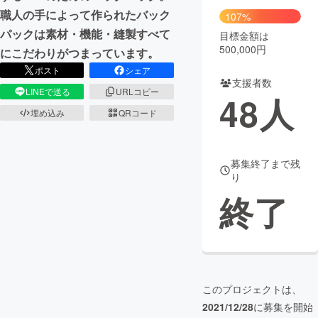
職人の手によって作られたバック
107%
パックは素材・機能・縫製すべて
目標金額は
500,000円
にこだわりがつまっています。
ポスト
シェア
支援者数
LINEで送る
URLコピー
48
人
埋め込み
QRコード
募集終了まで残
り
終了
このプロジェクトは、
2021/12/28
に募集を開始