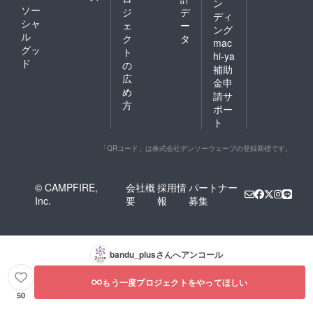
ン
ソー
ジ
デ
ディ
シャ
ェ
ー
ング
ル
ク
タ
mac
グッ
ト
hi-ya
ド
の
補助
広
金申
め
請サ
方
ポー
ト
「QRコード」は株式会社デンソーウェーブの登録商標です。
© CAMPFIRE,
会社概
採用情
パートナー
Inc.
要
報
募集
bandu_plus
さんへアンコール
もう一度プロジェクトをやってほしい
50