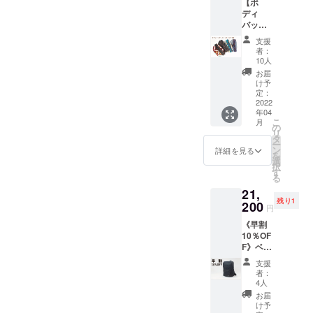
【ボ
た！ 東
ディ
ティ
バッグ
モール
＋ 東
産フェ
支援
ティ
アト
者：
モール
レード
10人
産フェ
コー
お届
アト
ヒーを
け予
レード
焙煎し
定：
コー
2022
たド
年04
ヒー3個
リップ
こ
月
＋ お礼
バッグ
の
リ
の手
を15
タ
ー
紙】 タ
個、ミ
ン
詳細を見る
を
イの青
ニエコ
選
択
年アー
バッグ
す
る
モンが
に入れ
21,
作るボ
てお届
残り1
ディ
200
けしま
円
バッグ
す。小
《早割
はチェ
児科医
10％OF
ンマイ
が発案
F》ベビ
の生地
したお
サポ
を使
薬バッ
支援
バッ
用。
グにも
者：
グ ブ
アーモ
なるミ
4人
ラック1
ンの手
ニエコ
お届
個 ＋ お
がける
バッ
け予