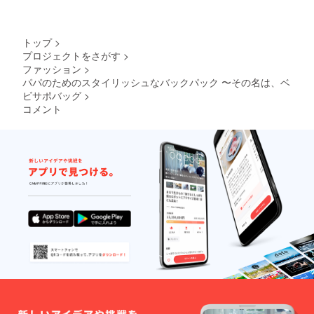
の見え
方は生
地の使
用箇所
トップ
>
により
プロジェクトをさがす
>
異なり
ファッション
>
ます。
パパのためのスタイリッシュなバックパック 〜その名は、ベ
また、
実際の
ビサポバッグ
>
色味は
コメント
ディス
プレイ
や写真
撮影環
境によ
り違っ
て見え
る場合
があり
ます。