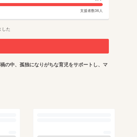
支援者数
36
人
ました
ナ禍の中、孤独になりがちな育児をサポートし、マ