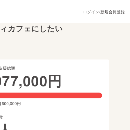
ログイン
/
新規会員登録
ティカフェにしたい
うすぐ公開されます
支援総額
プロダクト
077,000
円
ファッション
スポーツ
00,000円
数
ア
ソーシャルグッド
人