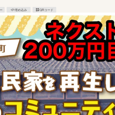
ピー
埋め込み
QRコード