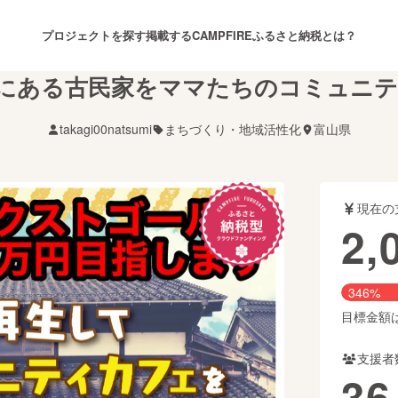
プロジェクトを探す
掲載する
CAMPFIREふるさと納税とは？
にある古民家をママたちのコミュニ
takagi00natsumi
まちづくり・地域活性化
富山県
注目のリターン
注目の新着プロジェクト
募集終了が近いプロジェクト
も
現在の
音楽
舞台・パフォーマンス
2,
ゲーム・サービス開発
フード・飲食店
346%
書籍・雑誌出版
アニメ・漫画
目標金額は6
支援者
チャレンジ
ビューティー・ヘルスケ
36