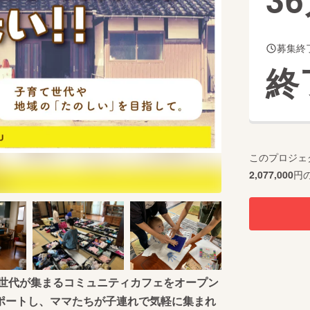
募集終
CAMPFIRE for Social Good
CAMPFIRE Creation
終
CAMPFIREふるさと納税
machi-ya
コミュニティ
このプロジェ
2,077,000
円
て世代が集まるコミュニティカフェをオープン
ポートし、ママたちが子連れで気軽に集まれ