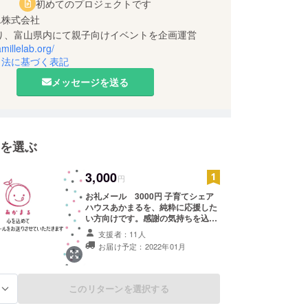
初めてのプロジェクトです
ユ株式会社
amillelab.org/
引法に基づく表記
メッセージを送る
を選ぶ
3,000
円
お礼メール 3000円 子育てシェア
ハウスあかまるを、純粋に応援した
い方向けです。感謝の気持ちを込め
てメールを送らせていただきます。
支援者：11人
※メールアドレスをお知らせくださ
お届け予定：2022年01月
い。
このリターンを選択する
る