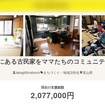
にある古民家をママたちのコミュニ
takagi00natsumi
まちづくり・地域活性化
富山県
現在の支援総額
2,077,000
円