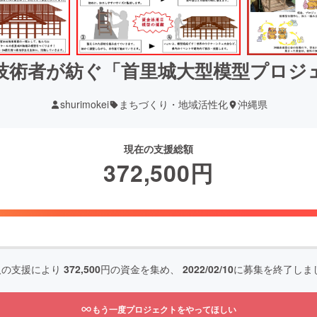
技術者が紡ぐ「首里城大型模型プロジ
shurimokei
まちづくり・地域活性化
沖縄県
現在の支援総額
372,500
円
人の支援により
372,500
円の資金を集め、
2022/02/10
に募集を終了しま
もう一度プロジェクトをやってほしい