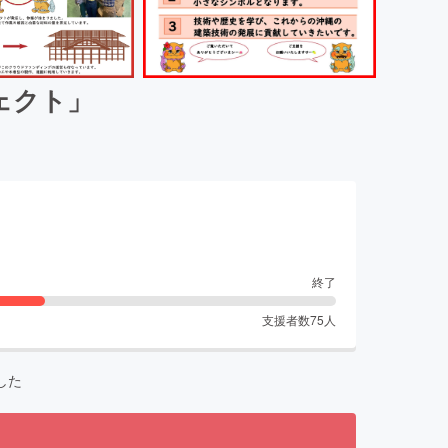
ェクト」
終了
支援者数
75
人
した