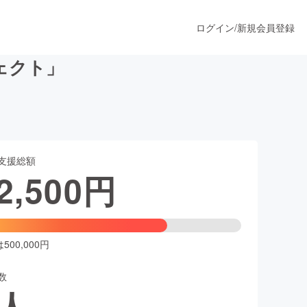
ログイン
/
新規会員登録
ェクト」
うすぐ公開されます
支援総額
プロダクト
2,500
円
ファッション
スポーツ
00,000円
数
ア
ソーシャルグッド
人