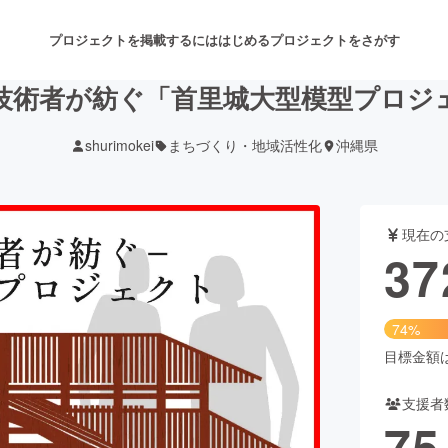
プロジェクトを掲載するには
はじめる
プロジェクトをさがす
技術者が紡ぐ「首里城大型模型プロジ
shurimokei
まちづくり・地域活性化
沖縄県
注目のリターン
注目の新着プロジェクト
募集終了が近いプロジェクト
も
現在の
音楽
舞台・パフォーマンス
37
ゲーム・サービス開発
フード・飲食店
74%
書籍・雑誌出版
アニメ・漫画
目標金額は5
支援者
チャレンジ
ビューティー・ヘルスケ
75