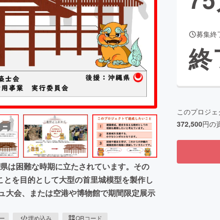
募集終
CAMPFIRE for Social Good
CAMPFIRE Creation
終
CAMPFIREふるさと納税
machi-ya
コミュニティ
このプロジェ
372,500
円の
沖縄県は困難な時期に立たされています。その
ことを目的として大型の首里城模型を製作し
チュ大会、または空港や博物館で期間限定展示
ピー
埋め込み
QRコード