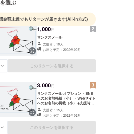
を選ぶ
標金額未達でもリターンが届きます
(All-in方式)
1,000
円
サンクスメール
支援者：19人
お届け予定：2022年02月
このリターンを選択する
る
3,000
円
サンクスメール オプション ・SNS
へのお名前掲載（小） ・Webサイト
へのお名前の掲載（小） ※支援時、
必ず備考欄にご希望のお名前をご記
支援者：15人
入ください。
お届け予定：2022年02月
このリターンを選択する
る