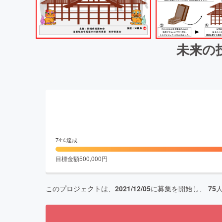
未来の
74
%達成
目標金額
500,000
円
このプロジェクトは、
2021/12/05
に募集を開始し、
75